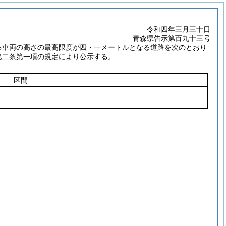
令和四年三月三十日
青森県告示第百九十三号
る車両の高さの最高限度が四・一メートルとなる道路を次のとおり
第二条第一項の規定により公示する。
区間