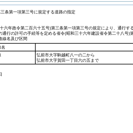
第三条第一項第三号に規定する道路の指定
三十六年政令第二百六十五号)
第三条第一項第三号の規定により、通行す
の通行の許可の手続等を定める省令
(昭和三十六年建設省令第二十八号)
路線名及び区間
線名
線
弘前市大字駒越町八一の二から
弘前市大字賀田一丁目六の五まで
日