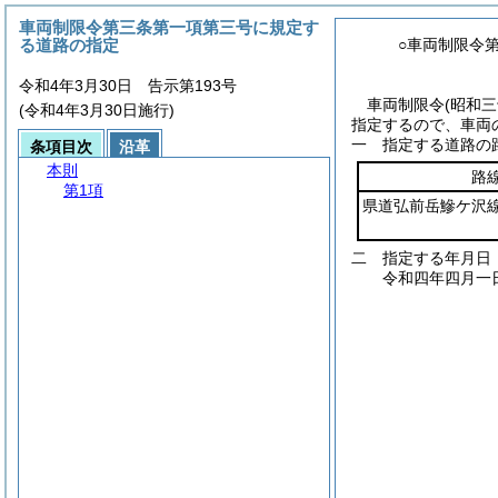
車両制限令第三条第一項第三号に規定す
る道路の指定
○車両制限令
令和4年3月30日 告示第193号
車両制限令
(昭和
(令和4年3月30日施行)
指定するので、車両
一 指定する道路の
条項目次
沿革
本則
路
第1項
県道弘前岳鰺ケ沢
二 指定する年月日
令和四年四月一