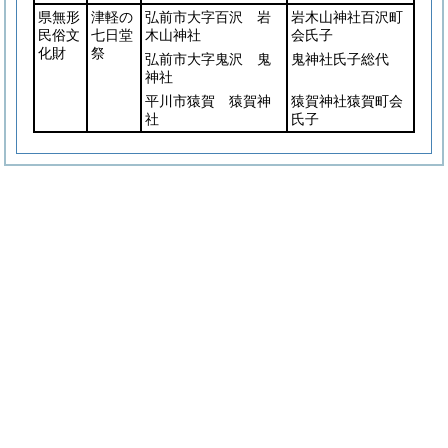
県無形
津軽の
弘前市大字百沢 岩
岩木山神社百沢町
民俗文
七日堂
木山神社
会氏子
化財
祭
弘前市大字鬼沢 鬼
鬼神社氏子総代
神社
平川市猿賀 猿賀神
猿賀神社猿賀町会
社
氏子