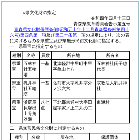
○県文化財の指定
令和四年四月十三日
青森県教育委員会告示第五号
青森県文化財保護条例(昭和五十年十二月青森県条例第四十
六号)第四条第一項
及び
第三十条第一項
の規定により、次の表
に掲げるものを県重宝及び県無形民俗文化財に指定する。
一 県重宝に指定するもの
種別
名称
員数
所在地
所有者
県重
五林神
一基
北津軽郡中里町中里
五林神社氏子総
宝
社五輪
字亀山七八一
代長
塔
県重
乳井神
一基
弘前市大字乳井字外
宗教法人乳井神
宝
社五輪
ノ沢六六
社
塔
県重
浜尻屋
八七
下北郡東通村大字田
東通村
宝
貝塚出
点
屋字家ノ上二九の二
土骨角
器類
二 県無形民俗文化財に指定するもの
種別
名称
所在地
保護団体