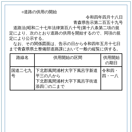
○道路の供用の開始
令和四年四月十八日
青森県告示第二百五十九号
道路法
(昭和二十七年法律第百八十号)
第十八条第二項の規
定により、次のとおり道路の供用を開始するので、同項の規
定により公示する。
なお、その関係図面は、告示の日から令和四年五月十七日
まで青森県県土整備部道路課において一般の縦覧に供する。
路線名
供用開始の区間
供用開始
の期日
国道二七九
下北郡風間浦村大字下風呂字新道
令和四・
号
平三の八から
四・一八
下北郡風間浦村大字下風呂字街道
添四〇の二まで