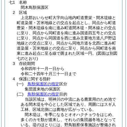
七1 名称
間木鳥獣保護区
2 区域
上北郡おいらせ町大字向山地内町道豊栄・間木堤線と
町道染屋・苫米地線との交点を起点とし、同点から町道
豊栄・間木堤線を南に進み町道間木堤・間木線との交点
に至り、同点から同町道を南に進み国道四五号との交点
に至り、同点から同国道を西に進み主要地方道八戸野辺
地線との交点に至り、同点から同地方道を北西に進み町
道染屋・苫米地線との交点に至り、同点から同町道を南
東に進み起点に至る線で囲まれた区域一円。
(図面は別図
七のとおり)
3 存続期間
令和四年十一月一日から
令和二十四年十月三十一日まで
4 保護に関する指針
(一)
鳥獣保護区の指定
区分
集団渡来地の保護区
(二)
鳥獣保護区の指定
目的
当該区域は、明神川の中流にある農業用のため池で
ある間木堤を中心とした区域であり、周囲にはスギ人
工林、区域北側には農地が広がっている。
間木堤は、冬季になるとオオハクチョウをはじめ、
多くのカモ類が渡来し、それらの集団越冬地となって
いる。堤のほとりには、野鳥観察保養施設が整備され