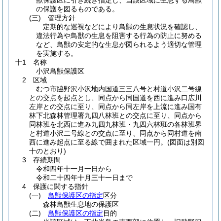
獣保護区に引き続き指定し、当該区域に生息する鳥獣
の保護を図るものである。
(三)
管理方針
定期的な巡視などにより鳥獣の生息状況を確認し、
違法行為や鳥獣の生息を阻害する行為の防止に努める
など、鳥獣の安定的な生息が図られるよう適切な管理
を実施する。
十1 名称
小沢鳥獣保護区
2 区域
むつ市脇野沢小沢地内国道三三八号と村道小沢二号線
との交点を起点とし、同点から同国道を西に進み口広川
左岸との交点に至り、同点から同左岸を上流に進み国有
林下北森林管理署九四八林班との交点に至り、同点から
同林班を北西に進み九四九林班・九四六林班の各林班界
と村道小沢二号線との交点に至り、同点から同村道を南
西に進み起点に至る線で囲まれた区域一円。
(図面は別図
十のとおり)
3 存続期間
令和四年十一月一日から
令和二十四年十月三十一日まで
4 保護に関する指針
(一)
鳥獣保護区の指定
区分
森林鳥獣生息地の保護区
(二)
鳥獣保護区の指定
目的