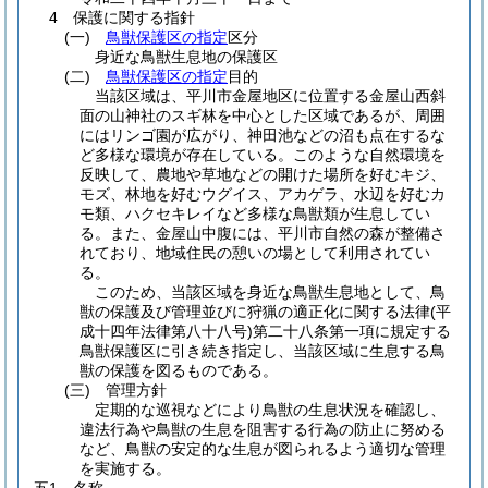
4 保護に関する指針
(一)
鳥獣保護区の指定
区分
身近な鳥獣生息地の保護区
(二)
鳥獣保護区の指定
目的
当該区域は、平川市金屋地区に位置する金屋山西斜
面の山神社のスギ林を中心とした区域であるが、周囲
にはリンゴ園が広がり、神田池などの沼も点在するな
ど多様な環境が存在している。このような自然環境を
反映して、農地や草地などの開けた場所を好むキジ、
モズ、林地を好むウグイス、アカゲラ、水辺を好むカ
モ類、ハクセキレイなど多様な鳥獣類が生息してい
る。また、金屋山中腹には、平川市自然の森が整備さ
れており、地域住民の憩いの場として利用されてい
る。
このため、当該区域を身近な鳥獣生息地として、鳥
獣の保護及び管理並びに狩猟の適正化に関する法律
(平
成十四年法律第八十八号)
第二十八条第一項に規定する
鳥獣保護区に引き続き指定し、当該区域に生息する鳥
獣の保護を図るものである。
(三)
管理方針
定期的な巡視などにより鳥獣の生息状況を確認し、
違法行為や鳥獣の生息を阻害する行為の防止に努める
など、鳥獣の安定的な生息が図られるよう適切な管理
を実施する。