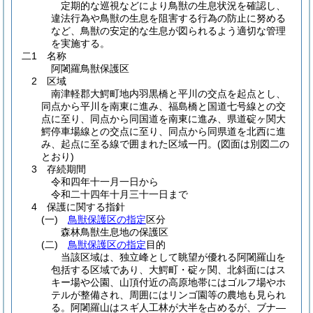
定期的な巡視などにより鳥獣の生息状況を確認し、
違法行為や鳥獣の生息を阻害する行為の防止に努める
など、鳥獣の安定的な生息が図られるよう適切な管理
を実施する。
二1 名称
阿闍羅鳥獣保護区
2 区域
南津軽郡大鰐町地内羽黒橋と平川の交点を起点とし、
同点から平川を南東に進み、福島橋と国道七号線との交
点に至り、同点から同国道を南東に進み、県道碇ヶ関大
鰐停車場線との交点に至り、同点から同県道を北西に進
み、起点に至る線で囲まれた区域一円。
(図面は別図二の
とおり)
3 存続期間
令和四年十一月一日から
令和二十四年十月三十一日まで
4 保護に関する指針
(一)
鳥獣保護区の指定
区分
森林鳥獣生息地の保護区
(二)
鳥獣保護区の指定
目的
当該区域は、独立峰として眺望が優れる阿闍羅山を
包括する区域であり、大鰐町・碇ヶ関、北斜面にはス
キー場や公園、山頂付近の高原地帯にはゴルフ場やホ
テルが整備され、周囲にはリンゴ園等の農地も見られ
る。阿闍羅山はスギ人工林が大半を占めるが、ブナ―