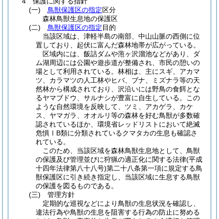
4 保護に関する指針
(一)
鳥獣保護区の指定
区分
森林鳥獣生息地の保護区
(二)
鳥獣保護区の指定
目的
当該区域は、津軽半島の南部、中山山脈の西側に位
置しており、起伏に富んだ森林地帯が広がっている。
区域内には、飯詰ダムや萢ヶ沢溜池などがあり、ダ
ム湖周辺には公園や遊歩道が整備され、市民の憩いの
場として利用されている。林相は、主にスギ、アカマ
ツ、カラマツの人工林やヒバ、ブナ、ミズナラ等の天
然林から構成されており、沢沿いには野鳥の食餌とな
るヤマブドウ、サルナシが豊富に自生している。この
ような自然環境を反映して、ツミ、アカゲラ、カケ
ス、ヤマガラ、オオルリ等の森林を好む鳥獣が多数確
認されているほか、環境省レッドリストにおいて絶滅
危惧ⅠB類に分類されているクマタカの生息も確認さ
れている。
このため、当該区域を森林鳥獣生息地として、鳥獣
の保護及び管理並びに狩猟の適正化に関する法律
(平成
十四年法律第八十八号)
第二十八条第一項に規定する鳥
獣保護区に引き続き指定し、当該区域に生息する鳥獣
の保護を図るものである。
(三)
管理方針
定期的な巡視などにより鳥獣の生息状況を確認し、
違法行為や鳥獣の生息を阻害する行為の防止に努める