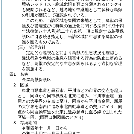
境省レッドリスト絶滅危惧Ⅱ類に分類されるヒシクイ
も観察されるなど、越冬地や中継地として多様な鳥類
の利用が継続して確認されている。
このため、当該区域を集団渡来地として、鳥獣の保
護及び管理並びに狩猟の適正化に関する法律
(平成十四
年法律第八十八号)
第二十八条第一項に規定する鳥獣保
護区に引き続き指定し、当該区域に生息する鳥獣の保
護を図るものである。
(三)
管理方針
定期的な巡視などにより鳥獣の生息状況を確認し、
違法行為や鳥獣の生息を阻害する行為の防止に努める
など、鳥獣の安定的な生息が図られるよう適切な管理
を実施する。
四1 名称
金屋鳥獣保護区
2 区域
東北自動車道と黒石市、平川市との市界の交点を起点
とし、同点から同市界線を北東に進み、平川市金屋、新
屋との大字界の交点に至り、同点から平川市金屋、新屋
の大字界を南西に進み東北自動車道との交点に至り、同
点から同自動車道を北東に進み起点に至る線で囲まれた
区域一円。
(図面は別図四のとおり)
3 存続期間
令和四年十一月一日から
令和二十四年十月三十一日まで