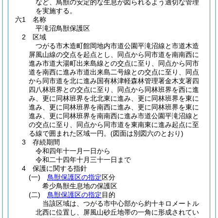
など、鳥獣の安定的な生息が図られるよう適切な管理
を実施する。
六1 名称
平滝沼鳥獣保護区
2 区域
つがる市木造町館岡地内市道公園平滝沼線と市道木造
屏風山線の交点を起点とし、同点から同市道を南南西に
進み市道大湯町出来島線との交点に至り、同点から同市
道を南西に進み市道出来島二号線との交点に至り、同点
から同市道を北に進み国有林津軽森林管理署金木支署四
四八林班界との交点に至り、同点から同林班界を西に進
み、更に同林班界を北北東に進み、更に同林班界を東に
進み、更に同林班界を南西に進み、更に同林班界を東に
進み、更に同林班界を南南西に進み市道公園平滝沼線と
の交点に至り、同点から同市道を東南東に進み起点に至
る線で囲まれた区域一円。
(図面は別図六のとおり)
3 存続期間
令和四年十一月一日から
令和二十四年十月三十一日まで
4 保護に関する指針
(一)
鳥獣保護区の指定
区分
希少鳥獣生息地の保護区
(二)
鳥獣保護区の指定
目的
当該区域は、つがる市中心部から約十キロメートル
北西に位置し、屏風山砂丘地帯の一角に形成されてい