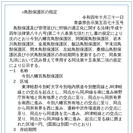
○鳥獣保護区の指定
令和四年十月三十一日
青森県告示第五百七十五号
鳥獣保護及び管理並びに狩猟の適正化に関する法律(平成十
四年法律第八十八号)第二十八条第七項ただし書の規定により
次のとおり今別八幡宮鳥獣保護区、阿闍羅鳥獣保護区、岩木
川鳥獣保護区、金屋鳥獣保護区、飯詰鳥獣保護区、平滝沼鳥
獣保護区、間木鳥獣保護区、左組鳥獣保護区、桑畑山鳥獣保
護区及び小沢鳥獣保護区の存続期間を更新するので、同条第
九項において読み替えて準用する同法第十五条第二項の規定
により公示する。
一1 名称
今別八幡宮鳥獣保護区
2 区域
東津軽郡今別町大字今別地内県道今別蟹田線とJR津軽
線との交点を起点とし、同点から同JR線を南に進み林野
庁所有地と民有地界との交点に至り、同点から同所有界
を南西に進み、今別八幡宮所有地との交点に至り、同点
から同所有界を西に進み、通称中沢作場道路との交点に
至り、同点から同道路を北へ進み、JR津軽線との交点に
至り、同点から同JR線を東に進み、起点に至る線に囲ま
れた区域一円。
(図面は別図一のとおり)
3 存続期間