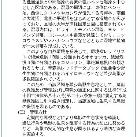
る低層湿原と中間湿原の要素の強いベンセ湿原を中心
とした区域である。湿原の周辺には、東側にベンセ
沼、西側にクロマツやカシワが優先する海岸林、南側
に大滝沼、北側に平滝沼をはじめとする湿地帯が広が
っており、区域の大半が津軽国定公園に指定されてい
る。湿原内には、ヒライ―カモノハシ群落、ヨシ―ヒ
メシダ群落、ヨシ―ススキ群落が発達しており、ニッ
コウキスゲやノハナショウブなどとともに湿地性植物
が一大群落を形成している。
このような自然環境を反映して、環境省レッドリス
トで絶滅危惧ⅠB類に分類されるオオセッカ、絶滅危
惧Ⅱ類に分類されるコジュリン、準絶滅危惧に分類さ
れるミサゴ、青森県レッドデータブックで重要希少野
生生物に分類されるハイイロチュウヒなど希少鳥獣が
多数確認されている。
このため、当該区域を希少鳥獣生息地として、鳥獣
の保護及び管理並びに狩猟の適正化に関する法律
(平成
十四年法律第八十八号)
第二十八条第一項に規定する鳥
獣保護区に引き続き指定し、当該区域に生息する鳥獣
の保護を図るものである。
(三)
管理方針
定期的な巡視などにより鳥獣の生息状況を確認し、
違法行為や鳥獣の生息を阻害する行為の防止に努める
など、鳥獣の安定的な生息が図られるよう適切な管理
を実施する。