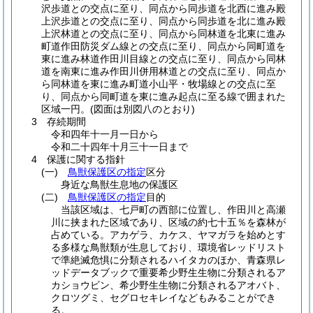
沢歩道との交点に至り、同点から同歩道を北西に進み殿
上沢歩道との交点に至り、同点から同歩道を北に進み殿
上沢林道との交点に至り、同点から同林道を北東に進み
町道作田防災ダム線との交点に至り、同点から同町道を
東に進み林道作田川目線との交点に至り、同点から同林
道を南東に進み作田川併用林道との交点に至り、同点か
ら同林道を東に進み町道小山平・牧場線との交点に至
り、同点から同町道を東に進み起点に至る線で囲まれた
区域一円。
(図面は別図八のとおり)
3 存続期間
令和四年十一月一日から
令和二十四年十月三十一日まで
4 保護に関する指針
(一)
鳥獣保護区の指定
区分
身近な鳥獣生息地の保護区
(二)
鳥獣保護区の指定
目的
当該区域は、七戸町の西部に位置し、作田川と高瀬
川に挟まれた区域であり、区域の約七十五％を森林が
占めている。アカゲラ、カケス、ヤマガラを始めとす
る多様な鳥獣類が生息しており、環境省レッドリスト
で準絶滅危惧に分類されるハイタカのほか、青森県レ
ッドデータブックで重要希少野生生物に分類されるア
カショウビン、希少野生生物に分類されるアオバト、
クロツグミ、セグロセキレイなどもみることができ
る。