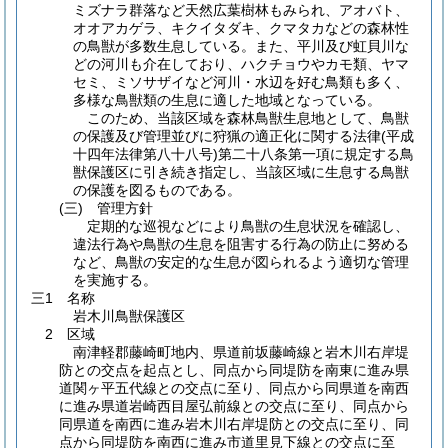
ミズナラ群落など天然広葉樹林もみられ、アオバト、
オオアカゲラ、キクイタダキ、クマタカなどの森林性
の鳥獣が多数生息している。また、平川及び虹貝川な
どの河川も介在しており、ハクチョウやカモ類、ヤマ
セミ、ミソサザイなど河川・水辺を好む鳥類も多く、
多様な鳥獣類の生息に適した地域となっている。
このため、当該区域を森林鳥獣生息地として、鳥獣
の保護及び管理並びに狩猟の適正化に関する法律
(平成
十四年法律第八十八号)
第二十八条第一項に規定する鳥
獣保護区に引き続き指定し、当該区域に生息する鳥獣
の保護を図るものである。
(三)
管理方針
定期的な巡視などにより鳥獣の生息状況を確認し、
違法行為や鳥獣の生息を阻害する行為の防止に努める
など、鳥獣の安定的な生息が図られるよう適切な管理
を実施する。
三1 名称
岩木川鳥獣保護区
2 区域
南津軽郡藤崎町地内、県道前坂藤崎線と岩木川右岸堤
防との交点を起点とし、同点から同堤防を南東に進み県
道関ヶ平五代線との交点に至り、同点から同県道を南西
に進み県道岩崎西目屋弘前線との交点に至り、同点から
同県道を南西に進み岩木川右岸堤防との交点に至り、同
点から同堤防を南西に進み市道里見下線との交点に至