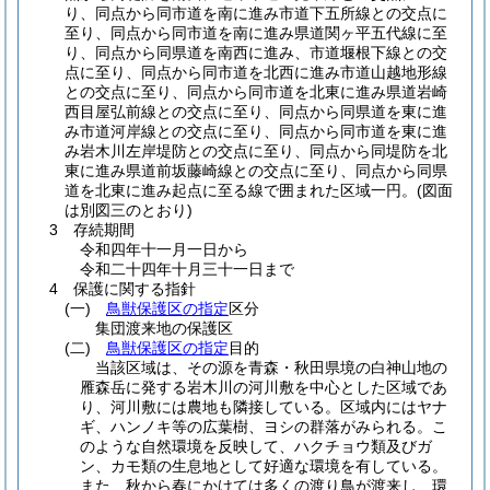
り、同点から同市道を南に進み市道下五所線との交点に
至り、同点から同市道を南に進み県道関ヶ平五代線に至
り、同点から同県道を南西に進み、市道堰根下線との交
点に至り、同点から同市道を北西に進み市道山越地形線
との交点に至り、同点から同市道を北東に進み県道岩崎
西目屋弘前線との交点に至り、同点から同県道を東に進
み市道河岸線との交点に至り、同点から同市道を東に進
み岩木川左岸堤防との交点に至り、同点から同堤防を北
東に進み県道前坂藤崎線との交点に至り、同点から同県
道を北東に進み起点に至る線で囲まれた区域一円。
(図面
は別図三のとおり)
3 存続期間
令和四年十一月一日から
令和二十四年十月三十一日まで
4 保護に関する指針
(一)
鳥獣保護区の指定
区分
集団渡来地の保護区
(二)
鳥獣保護区の指定
目的
当該区域は、その源を青森・秋田県境の白神山地の
雁森岳に発する岩木川の河川敷を中心とした区域であ
り、河川敷には農地も隣接している。区域内にはヤナ
ギ、ハンノキ等の広葉樹、ヨシの群落がみられる。こ
のような自然環境を反映して、ハクチョウ類及びガ
ン、カモ類の生息地として好適な環境を有している。
また、秋から春にかけては多くの渡り鳥が渡来し、環