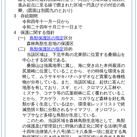
進み起点に至る線で囲まれた区域一円及びその付近の島
卿。
(図面は別図九のとおり)
3 存続期間
令和四年十一月一日から
令和二十四年十月三十一日まで
4 保護に関する指針
(一)
鳥獣保護区の指定
区分
森林鳥獣生息地の保護区
(二)
鳥獣保護区の指定
目的
当該区域は、下北半島の北東部に位置する桑畑山を
中心とする区域である。
桑畑山は強風地帯に属し、海に突き出た本州最涯の
尻屋崎に位置していることから、その特殊な環境を反
映して、ムラサキやキバナハタザオなど貴重な各種植
物が分布している。また、当該区域は、起伏に富んだ
地形を有しており、スギ、ヒバ、クロマツ人工林や、
ミズナラ、コナラ等の広葉樹林に広く覆われているこ
とから、アカゲラ、カケス、コガラなど森林を好む鳥
類が多く生息しているほか、環境省レッドリストで絶
滅危惧Ⅱ類に分類されるケイマフリ、オジロワシ、ハ
ヤブサなど多様な鳥獣が生息している。
このため、当該区域を森林鳥獣生息地として、鳥獣
の保護及び管理並びに狩猟の適正化に関する法律
(平成
十四年法律第八十八号)
第二十八条第一項に規定する鳥