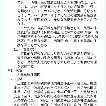
ており、地域住民が野鳥に触れ合える憩いの場となっ
ている。また、環境省レッドリストの絶滅危惧Ⅱ類に
分類されるトモエガモのほか、準絶滅危惧に分類され
るミサゴ、ハチクマ、オオタカなどの猛禽類も確認さ
れており、年間を通し、多様な鳥獣類をみることがで
きる。
このため、当該区域を集団渡来地として、鳥獣の保
護及び管理並びに狩猟の適正化に関する法律
(平成十四
年法律第八十八号)
第二十八条第一項に規定する鳥獣保
護区に引き続き指定し、当該区域に生息する鳥獣の保
護を図るものである。
(三)
管理方針
定期的な巡視などにより鳥獣の生息状況を確認し、
違法行為や鳥獣の生息を阻害する行為の防止に努める
など、鳥獣の安定的な生息が図られるよう適切な管理
を実施する。
八1 名称
左組鳥獣保護区
2 区域
上北郡七戸町字鶴児平地内町道小山平・牧場線と町道
山屋・左組・牧場線との交点を起点とし、同点から町道
山屋・左組・牧場線を南東に進み町道上田・左組線との
交点に至り、同点から同町道を南西に進み国道三九四号
との交点に至り、同点から同国道を西に進み林道山舘線
との交点に至り、同点から同林道を西に進み山舘・殿上