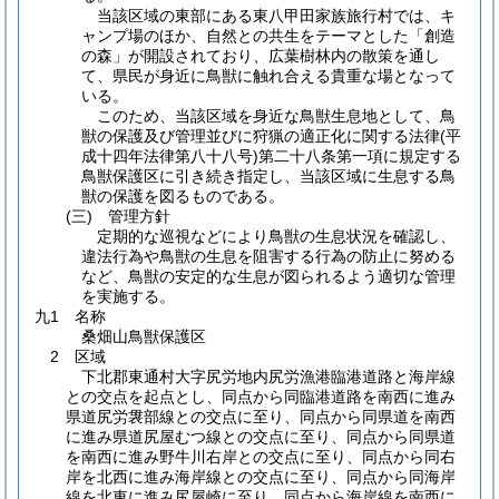
当該区域の東部にある東八甲田家族旅行村では、キ
ャンプ場のほか、自然との共生をテーマとした「創造
の森」が開設されており、広葉樹林内の散策を通し
て、県民が身近に鳥獣に触れ合える貴重な場となって
いる。
このため、当該区域を身近な鳥獣生息地として、鳥
獣の保護及び管理並びに狩猟の適正化に関する法律
(平
成十四年法律第八十八号)
第二十八条第一項に規定する
鳥獣保護区に引き続き指定し、当該区域に生息する鳥
獣の保護を図るものである。
(三)
管理方針
定期的な巡視などにより鳥獣の生息状況を確認し、
違法行為や鳥獣の生息を阻害する行為の防止に努める
など、鳥獣の安定的な生息が図られるよう適切な管理
を実施する。
九1 名称
桑畑山鳥獣保護区
2 区域
下北郡東通村大字尻労地内尻労漁港臨港道路と海岸線
との交点を起点とし、同点から同臨港道路を南西に進み
県道尻労袰部線との交点に至り、同点から同県道を南西
に進み県道尻屋むつ線との交点に至り、同点から同県道
を南西に進み野牛川右岸との交点に至り、同点から同右
岸を北西に進み海岸線との交点に至り、同点から同海岸
線を北東に進み尻屋崎に至り、同点から海岸線を南西に