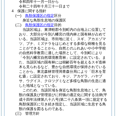
令和四年十一月一日から
令和二十四年十月三十一日まで
4 保護に関する指針
(一)
鳥獣保護区の指定
区分
身近な鳥獣生息地の保護区
(二)
鳥獣保護区の指定
目的
当該区域は、東津軽郡今別町内の台地上に位置して
おり、大部分が今別八幡宮の境内林と国有林が占めて
いる。当該区域は、市街地に近く、スギ、アカエゾマ
ツ、ブナ、ミズナラをはじめとする多様な樹種を見る
ことができることから、自然とのふれあいや小中学校
の自然科学教育に適した場所として、今別町により
「今別八幡宮自然環境教育林」に設定されている。ま
た、当該区域の国有林には樹齢百年を超えるスギ造林
木も見られるなど、豊かな自然環境が保持されている
ことから、東北森林管理局青森分局により「巨木を育
む森」に設定されており、キジ、アカゲラ、ハヤブ
サ、ウグイス、クロツグミなど多様な鳥類の生息に適
した地域となっている。
このため、当該区域を身近な鳥獣生息地として、鳥
獣の保護及び管理並びに狩猟の適正化に関する法律
(平
成十四年法律第八十八号)
第二十八条第一項に規定する
鳥獣保護区に引き続き指定し、当該区域に生息する鳥
獣の保護を図るものである。
(三)
管理方針