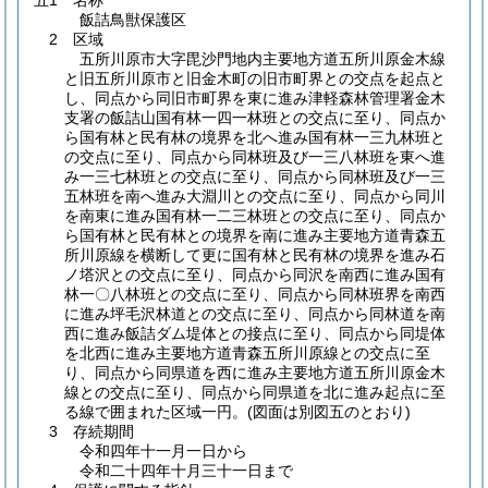
五1 名称
飯詰鳥獣保護区
2 区域
五所川原市大字毘沙門地内主要地方道五所川原金木線
と旧五所川原市と旧金木町の旧市町界との交点を起点と
し、同点から同旧市町界を東に進み津軽森林管理署金木
支署の飯詰山国有林一四一林班との交点に至り、同点か
ら国有林と民有林の境界を北へ進み国有林一三九林班と
の交点に至り、同点から同林班及び一三八林班を東へ進
み一三七林班との交点に至り、同点から同林班及び一三
五林班を南へ進み大淵川との交点に至り、同点から同川
を南東に進み国有林一二三林班との交点に至り、同点か
ら国有林と民有林との境界を南に進み主要地方道青森五
所川原線を横断して更に国有林と民有林の境界を進み石
ノ塔沢との交点に至り、同点から同沢を南西に進み国有
林一〇八林班との交点に至り、同点から同林班界を南西
に進み坪毛沢林道との交点に至り、同点から同林道を南
西に進み飯詰ダム堤体との接点に至り、同点から同堤体
を北西に進み主要地方道青森五所川原線との交点に至
り、同点から同県道を西に進み主要地方道五所川原金木
線との交点に至り、同点から同県道を北に進み起点に至
る線で囲まれた区域一円。
(図面は別図五のとおり)
3 存続期間
令和四年十一月一日から
令和二十四年十月三十一日まで