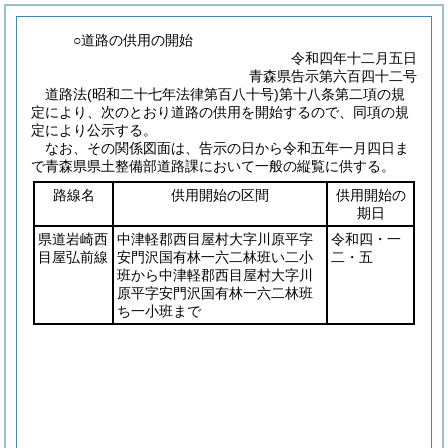
○道路の供用の開始
令和四年十二月五日
青森県告示第六百四十二号
道路法
(昭和二十七年法律第百八十号)
第十八条第二項の規
定により、次のとおり道路の供用を開始するので、同項の規
定により公示する。
なお、その関係図面は、告示の日から令和五年一月四日ま
で青森県県土整備部道路課において一般の縦覧に供する。
路線名
供用開始の区間
供用開始の
期日
県道岩崎西
中津軽郡西目屋村大字川原平字
令和四・一
目屋弘前線
安門沢国有林一六二林班い二小
二・五
班から中津軽郡西目屋村大字川
原平字安門沢国有林一六二林班
ち一小班まで