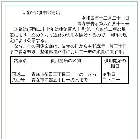
○道路の供用の開始
令和四年十二月二十一日
青森県告示第六百八十三号
道路法
(昭和二十七年法律第百八十号)
第十八条第二項の規
定により、次のとおり道路の供用を開始するので、同項の規
定により公示する。
なお、その関係図面は、告示の日から令和五年一月二十日
まで青森県県土整備部道路課において一般の縦覧に供する。
路線名
供用開始の区間
供用開始の
期日
国道二
青森市篠田三丁目三一一の一から
令和四・一
八〇号
青森市沖館五丁目一の六まで
二・二一