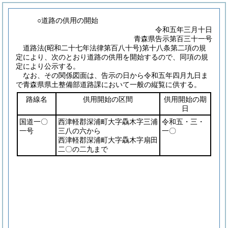
○道路の供用の開始
令和五年三月十日
青森県告示第百三十一号
道路法
(昭和二十七年法律第百八十号)
第十八条第二項の規
定により、次のとおり道路の供用を開始するので、同項の規
定により公示する。
なお、その関係図面は、告示の日から令和五年四月九日ま
で青森県県土整備部道路課において一般の縦覧に供する。
路線名
供用開始の区間
供用開始の期
日
国道一〇
西津軽郡深浦町大字驫木字三浦
令和五・三・
一号
三八の六から
一〇
西津軽郡深浦町大字驫木字扇田
二〇の二九まで