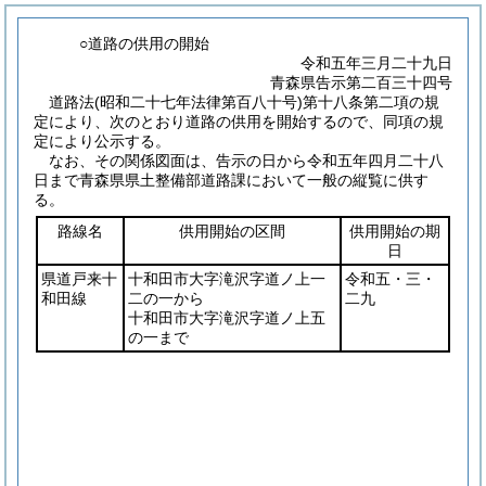
○道路の供用の開始
令和五年三月二十九日
青森県告示第二百三十四号
道路法
(昭和二十七年法律第百八十号)
第十八条第二項の規
定により、次のとおり道路の供用を開始するので、同項の規
定により公示する。
なお、その関係図面は、告示の日から令和五年四月二十八
日まで青森県県土整備部道路課において一般の縦覧に供す
る。
路線名
供用開始の区間
供用開始の期
日
県道戸来十
十和田市大字滝沢字道ノ上一
令和五・三・
和田線
二の一から
二九
十和田市大字滝沢字道ノ上五
の一まで