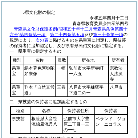
○県文化財の指定
令和五年四月十二日
青森県教育委員会告示第四号
青森県文化財保護条例
(昭和五十年十二月青森県条例第四十
六号)
第四条第一項
、
第二十四条第五項
及び
第三十条第一項
の
規定により、
次の表
に掲げるものを県重宝に指定し、県技芸
の保持者に追加認定し、及び県有形民俗文化財に指定する。
一 県重宝に指定するもの
種別
名称
員数
所在地
所有者
県重
絹本著色阿弥陀
一幅
弘前市大字新寺町
宗教法
宝
如来像
一六五
人法源
寺
県重
刊本「自然真営
三巻
八戸市大字糠塚字
八戸市
宝
道」
下道二の一
二 県技芸の保持者に追加認定するもの
種別
名称
保持者住所
保持者
県技芸
根笹派大音笹
弘前市大字豊
ベランド ジョ
流錦風流尺八
原二丁目一三
ン ニコラス
の一七