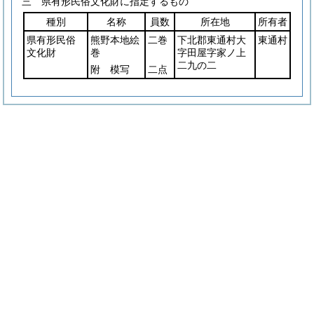
三 県有形民俗文化財に指定するもの
種別
名称
員数
所在地
所有者
県有形民俗
熊野本地絵
二巻
下北郡東通村大
東通村
文化財
巻
字田屋字家ノ上
二九の二
附 模写
二点