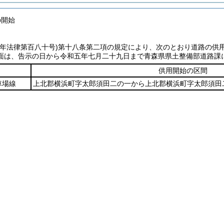
の開始
七年法律第百八十号)第十八条第二項の規定により、次のとおり道路の供
面は、告示の日から令和五年七月二十九日まで青森県県土整備部道路課
供用開始の区間
車場線
上北郡横浜町字太郎須田二の一から上北郡横浜町字太郎須田