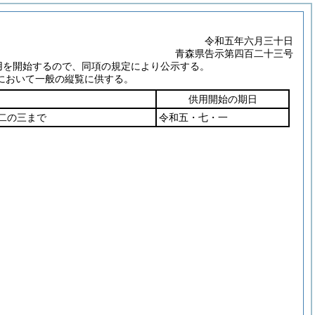
令和五年六月三十日
青森県告示第四百二十三号
用を開始するので、同項の規定により公示する。
において一般の縦覧に供する。
供用開始の期日
二の三まで
令和五・七・一