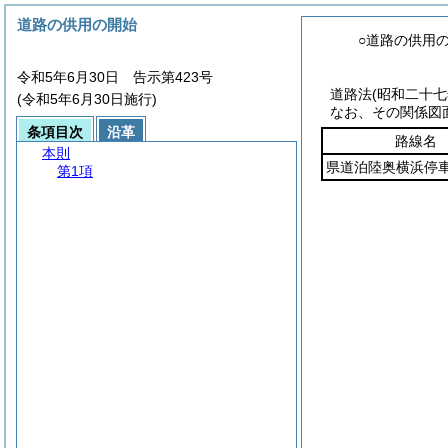
道路の供用の開始
○道路の供用
令和5年6月30日 告示第423号
道路法(昭和二十
(令和5年6月30日施行)
なお、その関係図
条項目次
沿革
路線名
本則
県道泊陸奥横浜停
第1項