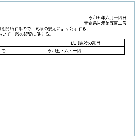
令和五年八月十四日
青森県告示第五百二号
用を開始するので、同項の規定により公示する。
おいて一般の縦覧に供する。
供用開始の期日
まで
令和五・八・一四