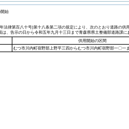
の開始
七年法律第百八十号)第十八条第二項の規定により、次のとおり道路の供
面は、告示の日から令和五年九月十三日まで青森県県土整備部道路課に
供用開始の区間
むつ市川内町宿野部上野平三四からむつ市川内町宿野部一〇一