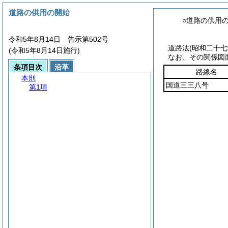
道路の供用の開始
○道路の供用
令和5年8月14日 告示第502号
道路法(昭和二十
(令和5年8月14日施行)
なお、その関係図
条項目次
沿革
路線名
本則
国道三三八号
第1項