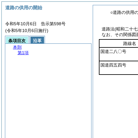
道路の供用の開始
○道路の供用
令和5年10月6日 告示第598号
道路法(昭和二十
(令和5年10月6日施行)
なお、その関係図
条項目次
沿革
路線名
本則
国道二八〇号
第1項
国道四五四号