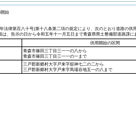
の開始
七年法律第百八十号)第十八条第二項の規定により、次のとおり道路の供
面は、告示の日から令和五年十一月五日まで青森県県土整備部道路課に
供用開始の区間
青森市篠田三丁目三一一の八から
青森市篠田三丁目三一一の一まで
三戸郡新郷村大字戸来字舘神七二の二から
三戸郡新郷村大字戸来字馬場谷地五一の八まで