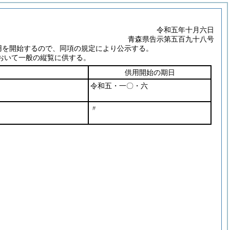
令和五年十月六日
青森県告示第五百九十八号
用を開始するので、同項の規定により公示する。
おいて一般の縦覧に供する。
供用開始の期日
令和五・一〇・六
〃