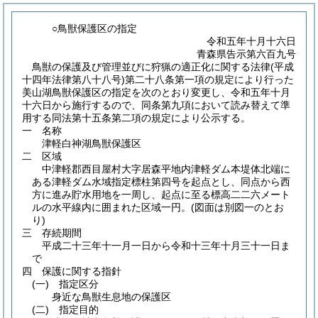
○鳥獣保護区の指定
令和五年十月十六日
青森県告示第六百九号
鳥獣の保護及び管理並びに狩猟の適正化に関する法律(平成
十四年法律第八十八号)第二十八条第一項の規定により行った
美山湖鳥獣保護区の指定を次のとおり変更し、令和五年十月
十六日から施行するので、同条第九項において読み替えて準
用する同法第十五条第二項の規定により公示する。
一 名称
津軽白神湖鳥獣保護区
二 区域
中津軽郡西目屋村大字居森平地内津軽ダム本堤体北端に
ある津軽ダム水域指定標柱第四号を起点とし、同点から西
方に進み貯水用地を一周し、起点に至る標高二二六メート
ルの水平線内に囲まれた区域一円。
(図面は別図一のとお
り)
三 存続期間
平成二十三年十一月一日から令和十三年十月三十一日ま
で
四 保護に関する指針
(一)
指定区分
身近な鳥獣生息地の保護区
(二)
指定目的