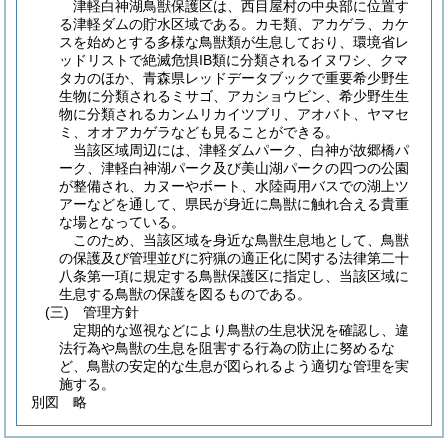
津軽白神湖鳥獣保護区は、西目屋村の中央部に位置す
る津軽ダムの貯水区域である。カモ類、アカゲラ、カケ
スを始めとする多様な鳥獣類が生息しており、環境省レ
ッドリストで絶滅危惧IB類に分類されるイヌワシ、クマ
タカのほか、青森県レッドデータブックで重要希少野生
生物に分類されるミサゴ、アカショウビン、希少野生生
物に分類されるカンムリカイツブリ、アオバト、ヤマセ
ミ、オオアカゲラなども見ることができる。
当該区域周辺には、津軽ダムパーク、白神が故郷橋パ
ーク、津軽白神湖パーク及び美山湖パークの四つの公園
が整備され、カヌーやボート、水陸両用バスでの湖上ツ
アーなどを通して、県民が身近に鳥獣に触れ合える貴重
な場となっている。
このため、当該区域を身近な鳥獣生息地として、鳥獣
の保護及び管理並びに狩猟の適正化に関する法律第二十
八条第一項に規定する鳥獣保護区に指定し、当該区域に
生息する鳥獣の保護を図るものである。
(三)
管理方針
定期的な巡視などにより鳥獣の生息状況を確認し、違
法行為や鳥獣の生息を阻害する行為の防止に努めるな
ど、鳥獣の安定的な生息が図られるよう適切な管理を実
施する。
別図
略