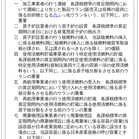
一
加工事業者の行う濃縮 各課税標準の算定期間内にお
いて濃縮により生じた製品ウラン
(販売又は役務の提供に
係る目的物となる
六
ふっ化ウランをいう。以下同じ。)
の
重量
二
原子炉設置者の行う原子炉の設置 各課税標準の算定
期間の末日における発電用原子炉の熱出力
三
原子炉設置者の行う核燃料の挿入 当該核燃料の挿入
に係る核燃料
(既に核燃料の挿入に係る核燃料物質等取扱
税が課され、又は課されるべきものを除く。)
の価額
四
使用済燃料貯蔵事業者の行う特定使用済燃料の貯蔵
各課税標準の算定期間内の特定使用済燃料の貯蔵に係る
特定使用済燃料
(規制法第四十三条の四第一項の使用済燃
料をいう。以下同じ。)
に係る原子核分裂をさせる前のウ
ランの重量
五
再処理事業者の行う使用済燃料の受入れ 各課税標準
の算定期間内において受け入れた使用済燃料に係る原子
核分裂をさせる前のウランの重量
六
再処理事業者の行う使用済燃料の貯蔵 各課税標準の
算定期間内の使用済燃料の貯蔵に係る使用済燃料に係る
原子核分裂をさせる前のウランの重量
七
廃棄物埋設事業者の行う廃棄物埋設 各課税標準の算
定期間内の廃棄物埋設に係る廃棄体に係る容器の容量
(当
該容器が日本産業規格に定められている容器に該当する
場合には、当該容器に係る日本産業規格の呼び容量とす
る。以下同じ。)