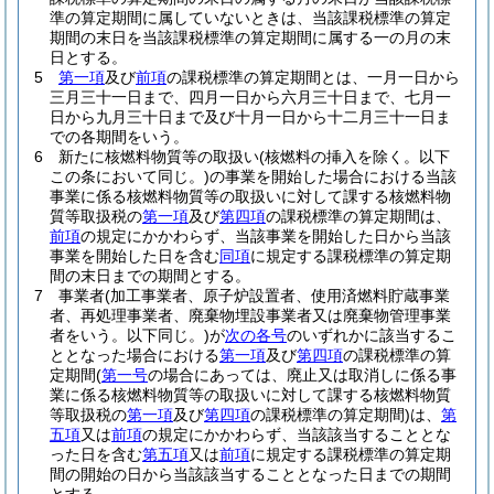
準の算定期間に属していないときは、当該課税標準の算定
期間の末日を当該課税標準の算定期間に属する一の月の末
日とする。
5
第一項
及び
前項
の課税標準の算定期間とは、一月一日から
三月三十一日まで、四月一日から六月三十日まで、七月一
日から九月三十日まで及び十月一日から十二月三十一日ま
での各期間をいう。
6
新たに核燃料物質等の取扱い
(核燃料の挿入を除く。以下
この条において同じ。)
の事業を開始した場合における当該
事業に係る核燃料物質等の取扱いに対して課する核燃料物
質等取扱税の
第一項
及び
第四項
の課税標準の算定期間は、
前項
の規定にかかわらず、当該事業を開始した日から当該
事業を開始した日を含む
同項
に規定する課税標準の算定期
間の末日までの期間とする。
7
事業者
(加工事業者、原子炉設置者、使用済燃料貯蔵事業
者、再処理事業者、廃棄物埋設事業者又は廃棄物管理事業
者をいう。以下同じ。)
が
次の各号
のいずれかに該当するこ
ととなった場合における
第一項
及び
第四項
の課税標準の算
定期間
(
第一号
の場合にあっては、廃止又は取消しに係る事
業に係る核燃料物質等の取扱いに対して課する核燃料物質
等取扱税の
第一項
及び
第四項
の課税標準の算定期間)
は、
第
五項
又は
前項
の規定にかかわらず、当該該当することとな
った日を含む
第五項
又は
前項
に規定する課税標準の算定期
間の開始の日から当該該当することとなった日までの期間