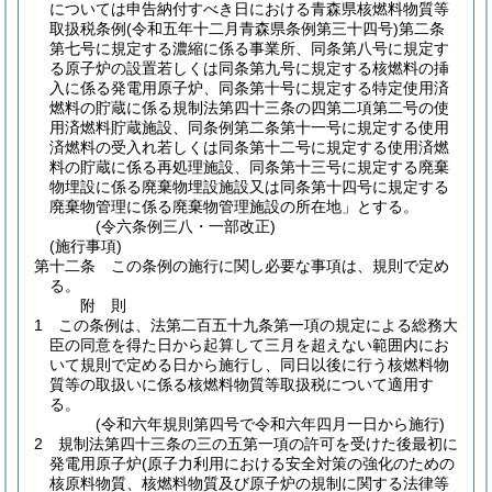
については申告納付すべき日における青森県核燃料物質等
取扱税条例
(令和五年十二月青森県条例第三十四号)
第二条
第七号に規定する濃縮に係る事業所、同条第八号に規定す
る原子炉の設置若しくは同条第九号に規定する核燃料の挿
入に係る発電用原子炉、同条第十号に規定する特定使用済
燃料の貯蔵に係る規制法第四十三条の四第二項第二号の使
用済燃料貯蔵施設、同条例第二条第十一号に規定する使用
済燃料の受入れ若しくは同条第十二号に規定する使用済燃
料の貯蔵に係る再処理施設、同条第十三号に規定する廃棄
物埋設に係る廃棄物埋設施設又は同条第十四号に規定する
廃棄物管理に係る廃棄物管理施設の所在地」とする。
(令六条例三八・一部改正)
(施行事項)
第十二条
この条例の施行に関し必要な事項は、規則で定め
る。
附
則
1
この条例は、法第二百五十九条第一項の規定による総務大
臣の同意を得た日から起算して三月を超えない範囲内にお
いて規則で定める日から施行し、同日以後に行う核燃料物
質等の取扱いに係る核燃料物質等取扱税について適用す
る。
(令和六年規則第四号で令和六年四月一日から施行)
2
規制法第四十三条の三の五第一項の許可を受けた後最初に
発電用原子炉
(原子力利用における安全対策の強化のための
核原料物質、核燃料物質及び原子炉の規制に関する法律等