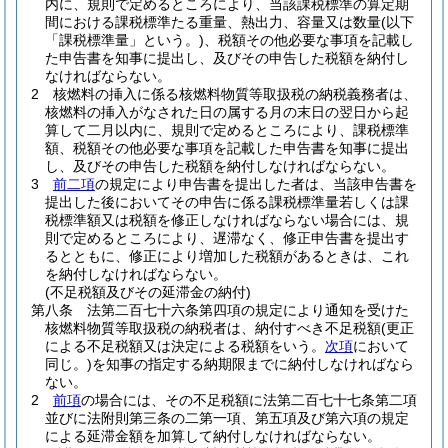
内に、規則で定めるところにより、当該課税標準の算定期
間における課税標準たる重量、熱出力、容量又は数量
(以下
「課税標準量」という。)
、税額その他必要な事項を記載し
た申告書を知事に提出し、及びその申告した税額を納付し
なければならない。
2
核燃料の挿入に係る核燃料物質等取扱税の納税義務者は、
核燃料の挿入がなされた日の属する月の末日の翌日から起
算して二月以内に、規則で定めるところにより、課税標準
額、税額その他必要な事項を記載した申告書を知事に提出
し、及びその申告した税額を納付しなければならない。
3
前二項
の規定により申告書を提出した者は、当該申告書を
提出した後においてその申告に係る課税標準量若しくは課
税標準額又は税額を修正しなければならない場合には、規
則で定めるところにより、遅滞なく、修正申告書を提出す
るとともに、修正により増加した税額があるときは、これ
を納付しなければならない。
(不足税額及びその延滞金の納付)
第八条
法第二百七十六条第四項の規定により通知を受けた
核燃料物質等取扱税の納税者は、納付すべき不足税額
(更正
による不足税額又は決定による税額をいう。
次項
において
同じ。)
を知事の指定する納期限までに納付しなければなら
ない。
2
前項
の場合には、その不足税額に法第二百七十七条第二項
並びに法附則第三条の二第一項、第五項及び第六項の規定
による延滞金額を加算して納付しなければならない。