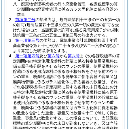
八
廃棄物管理事業者の行う廃棄物管理 各課税標準の算
定期間内の廃棄物管理に係るガラス固化体に係る容器の
数量
2
前項第二号
の熱出力は、規制法第四十三条の三の五第一項
の許可
(規制法第四十三条の三の八第一項の変更の許可を受
けた場合には、当該変更の許可)
に係る発電用原子炉の規制
法第四十三条の三の五第二項第三号の熱出力とする。
3
第一項第三号
の価額は、電気事業会計規則
(昭和四十年通
商産業省令第五十七号)
第二十五条及び第二十六条の規定に
より算定した取得原価とする。
4
第一項第四号
及び
第六号
から
第八号
までの各課税標準の算
定期間内の特定使用済燃料の貯蔵に係る特定使用済燃料に
係る原子核分裂をさせる前のウランの重量、使用済燃料の
貯蔵に係る使用済燃料に係る原子核分裂をさせる前のウラ
ンの重量、廃棄物埋設に係る廃棄体に係る容器の容量又は
廃棄物管理に係るガラス固化体に係る容器の数量は、それ
ぞれ各課税標準の算定期間に属する各月の末日現在におけ
る特定使用済燃料の貯蔵に係る特定使用済燃料に係る原子
核分裂をさせる前のウランの重量、使用済燃料の貯蔵に係
る使用済燃料に係る原子核分裂をさせる前のウランの重
量、廃棄体に係る容器の容量又はガラス固化体に係る容器
の数量を合計した重量、容量又は数量を十二で除して得た
重量、容量又は数量とする。
この場合において、当該課税
標準の算定期間中に月の末日が到来しないとき、又は当該
課税標準の算定期間の末日の属する月の末日が当該課税標