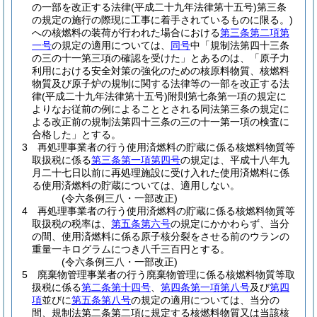
の一部を改正する法律
(平成二十九年法律第十五号)
第三条
の規定の施行の際現に工事に着手されているものに限る。)
への核燃料の装荷が行われた場合における
第三条第二項第
一号
の規定の適用については、
同号
中「規制法第四十三条
の三の十一第三項の確認を受けた」とあるのは、「原子力
利用における安全対策の強化のための核原料物質、核燃料
物質及び原子炉の規制に関する法律等の一部を改正する法
律
(平成二十九年法律第十五号)
附則第七条第一項の規定に
よりなお従前の例によることとされる同法第三条の規定に
よる改正前の規制法第四十三条の三の十一第一項の検査に
合格した」とする。
3
再処理事業者の行う使用済燃料の貯蔵に係る核燃料物質等
取扱税に係る
第三条第一項第四号
の規定は、平成十八年九
月二十七日以前に再処理施設に受け入れた使用済燃料に係
る使用済燃料の貯蔵については、適用しない。
(令六条例三八・一部改正)
4
再処理事業者の行う使用済燃料の貯蔵に係る核燃料物質等
取扱税の税率は、
第五条第六号
の規定にかかわらず、当分
の間、使用済燃料に係る原子核分裂をさせる前のウランの
重量一キログラムにつき八千三百円とする。
(令六条例三八・一部改正)
5
廃棄物管理事業者の行う廃棄物管理に係る核燃料物質等取
扱税に係る
第二条第十四号
、
第四条第一項第八号
及び
第四
項
並びに
第五条第八号
の規定の適用については、当分の
間、規制法第二条第二項に規定する核燃料物質又は当該核