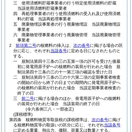
三
使用済燃料貯蔵事業者の行う特定使用済燃料の貯蔵
当該使用済燃料貯蔵事業者
四
再処理事業者の行う使用済燃料の受入れ及び使用済燃
料の貯蔵 当該再処理事業者
五
廃棄物埋設事業者の行う廃棄物埋設 当該廃棄物埋設
事業者
六
廃棄物管理事業者の行う廃棄物管理 当該廃棄物管理
事業者
2
前項第二号
の核燃料の挿入は、
次の各号
に掲げる場合の区
分に応じ、それぞれ
当該各号
に定める日になされたものと
する。
一
規制法第四十三条の三の五第一項の許可を受けた後最
初に発電用原子炉への核燃料の装荷が行われた場合 規
制法第四十三条の三の十一第三項の確認を受けた日
二
規制法第四十三条の三の十六第二項の定期事業者検査
の開始の日から終了の日までの期間内に発電用原子炉へ
の核燃料の装荷が行われた場合 当該定期事業者検査の
終了の日
三
前二号
に掲げる場合のほか、発電用原子炉への核燃料
の装荷が行われた場合 当該装荷の終了の日
(令六条例三八・一部改正)
(課税標準)
第四条
核燃料物質等取扱税の課税標準は、
次の各号
に掲げ
る核燃料物質等の取扱いの区分に応じ、それぞれ
当該各号
に定める重量、熱出力、価額、容量又は数量とする。