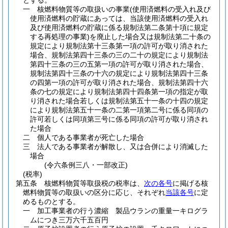
とする。
一
核燃料物質等の取扱いの事業
(使用済燃料の受入れ及び
使用済燃料の貯蔵にあっては、当該使用済燃料の受入れ
及び使用済燃料の貯蔵に係る規制法第二条第十項に規定
する再処理の事業)
を廃止した場合又は規制法第二十条の
規定により規制法第十三条第一項の許可が取り消された
場合、規制法第四十三条の三の二十の規定により規制法
第四十三条の三の五第一項の許可が取り消された場合、
規制法第四十三条の十六の規定により規制法第四十三条
の四第一項の許可が取り消された場合、規制法第四十六
条の七の規定により規制法第四十四条第一項の指定が取
り消された場合若しくは規制法第五十一条の十四の規定
により規制法第五十一条の二第一項第二号に係る同項の
許可若しくは同項第三号に係る同項の許可が取り消され
た場合
二
個人である事業者が死亡した場合
三
法人である事業者が解散し、又は合併により消滅した
場合
(令六条例三八・一部改正)
(税率)
第五条
核燃料物質等取扱税の税率は、
次の各号
に掲げる核
燃料物質等の取扱いの区分に応じ、それぞれ
当該各号
に定
めるものとする。
一
加工事業者の行う濃縮 製品ウランの重量一キログラ
ムにつき三万六千五百円