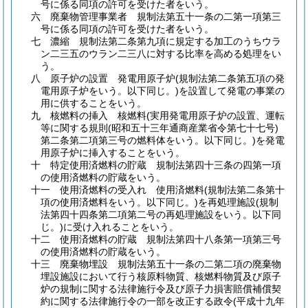
号に係る同項の許可を受けた者をいう。
六
廃棄物管理事業者 規制法第五十一条の二第一項第三
号に係る同項の許可を受けた者をいう。
七
濃縮 規制法第二条第九項に規定する加工のうちウラ
ン二三五のウラン二三八に対する比率を高める処理をい
う。
八
原子炉の設置 発電用原子炉
(規制法第二条第五項の発
電用原子炉をいう。以下同じ。)
を設置して発電の事業の
用に供することをいう。
九
核燃料の挿入 核燃料
(実用発電用原子炉の設置、運転
等に関する規則
(昭和五十三年通商産業省令第七十七号)
第二条第二項第三号の燃料体をいう。以下同じ。)
を発電
用原子炉に挿入することをいう。
十
特定使用済燃料の貯蔵 規制法第四十三条の四第一項
の使用済燃料の貯蔵をいう。
十一
使用済燃料の受入れ 使用済燃料
(規制法第二条第十
項の使用済燃料をいう。以下同じ。)
を再処理施設
(規制
法第四十四条第二項第二号の再処理施設をいう。以下同
じ。)
に受け入れることをいう。
十二
使用済燃料の貯蔵 規制法第四十八条第一項第三号
の使用済燃料の貯蔵をいう。
十三
廃棄物埋設 規制法第五十一条の二第二項の廃棄物
埋設施設において行う核原料物質、核燃料物質及び原子
炉の規制に関する法律施行令及び原子力損害賠償補償契
約に関する法律施行令の一部を改正する政令
(平成十九年