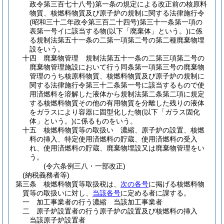
政令第三百七十八号)
第一条の規定による改正前の核原料
物質、核燃料物質及び原子炉の規制に関する法律施行令
(昭和三十二年政令第三百二十四号)
第三十一条第一項の
表第一号イに該当する物
(以下「廃棄体」という。)
に係
る規制法第五十一条の二第一項第二号の第二種廃棄物埋
設をいう。
十四
廃棄物管理 規制法第五十一条の二第三項第二号の
廃棄物管理施設において行う同条第一項第三号の廃棄物
管理のうち核原料物質、核燃料物質及び原子炉の規制に
関する法律施行令第三十二条第一号に該当するもので使
用済燃料を溶解した液体から規制法第二条第二項に規定
する核燃料物質その他の有用物質を分離した残りの液体
をガラスにより容器に固型化した物
(以下「ガラス固化
体」という。)
に係るものをいう。
十五
核燃料物質等の取扱い 濃縮、原子炉の設置、核燃
料の挿入、特定使用済燃料の貯蔵、使用済燃料の受入
れ、使用済燃料の貯蔵、廃棄物埋設又は廃棄物管理をい
う。
(令六条例三八・一部改正)
(納税義務者等)
第三条
核燃料物質等取扱税は、
次の各号
に掲げる核燃料物
質等の取扱いに対し、
当該各号
に定める者に課する。
一
加工事業者の行う濃縮 当該加工事業者
二
原子炉設置者の行う原子炉の設置及び核燃料の挿入
当該原子炉設置者