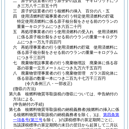
二
原子炉設置者の行う原子炉の設置 千キロワットにつ
き三万八千二百五十円
三
原子炉設置者の行う核燃料の挿入 百分の八・五
四
使用済燃料貯蔵事業者の行う特定使用済燃料の貯蔵
特定使用済燃料に係る原子核分裂をさせる前のウランの
重量一キログラムにつき六百二十円
五
再処理事業者の行う使用済燃料の受入れ 使用済燃料
に係る原子核分裂をさせる前のウランの重量一キログラ
ムにつき一万九千四百円
六
再処理事業者の行う使用済燃料の貯蔵 使用済燃料に
係る原子核分裂をさせる前のウランの重量一キログラム
につき千三百円
七
廃棄物埋設事業者の行う廃棄物埋設 廃棄体に係る容
器の容量一立方メートルにつき九万六千五百円
八
廃棄物管理事業者の行う廃棄物管理 ガラス固化体に
係る容器の数量一本につき二百九十七万千三百円
(令六条例三八・一部改正)
(徴収の方法)
第六条
核燃料物質等取扱税の徴収については、申告納付の
方法による。
(申告納付の手続)
第七条
核燃料物質等取扱税の納税義務者
(核燃料の挿入に係
る核燃料物質等取扱税の納税義務者を除く。)
は、
第四条第
一項各号
(
第三号
を除く。)
の課税標準の算定期間ごとに、
当該課税標準の算定期間の末日の翌日から起算して二月以