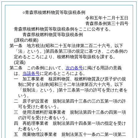
○青森県核燃料物質等取扱税条例
令和五年十二月十五日
青森県条例第三十四号
青森県核燃料物質等取扱税条例をここに公布する。
青森県核燃料物質等取扱税条例
(課税の根拠)
第一条
地方税法
(昭和二十五年法律第二百二十六号。以下
「法」という。)
第四条第三項の規定に基づき、この条例の
定めるところにより、核燃料物質等取扱税を課する。
(定義)
第二条
この条例において、
次の各号
に掲げる用語の意義
は、
当該各号
に定めるところによる。
一
加工事業者 核原料物質、核燃料物質及び原子炉の規
制に関する法律
(昭和三十二年法律第百六十六号。以下
「規制法」という。)
第十三条第一項の許可を受けた者を
いう。
二
原子炉設置者 規制法第四十三条の三の五第一項の許
可を受けた者をいう。
三
使用済燃料貯蔵事業者 規制法第四十三条の四第一項
の許可を受けた者をいう。
四
再処理事業者 規制法第四十四条第一項の指定を受け
た者をいう。
五
廃棄物埋設事業者 規制法第五十一条の二第一項第二