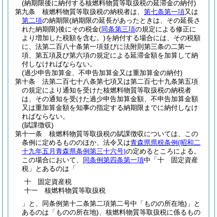
(納期限後に納付する核燃料物質等取扱税の延滞金の納付)
第九条
核燃料物質等取扱税の納税者は、
第七条第一項
又は
第二項
の納期限
(納期限の延長があったときは、その延長さ
れた納期限)
後にその税金
(
同条第三項
の規定による修正に
より増加した税額を含む。)
を納付する場合には、その税額
に、法第二百八十条第一項並びに法附則第三条の二第一
項、第五項及び第六項の規定による延滞金額を加算して納
付しなければならない。
(過少申告加算金、不申告加算金又は重加算金の納付)
第十条
法第二百七十八条第七項又は第二百七十九条第五項
の規定により通知を受けた核燃料物質等取扱税の納税者
は、その通知を受けた過少申告加算金額、不申告加算金額
又は重加算金額を知事の指定する納期限までに納付しなけ
ればならない。
(賦課徴収)
第十一条
核燃料物質等取扱税の賦課徴収については、この
条例に定めるもののほか、法令又は
青森県県税条例
(昭和二
十九年五月青森県条例第三十六号)
の定めるところによる。
この場合において、
同条例第四条第一項
中「十 固定資産
税」とあるのは「
十 固定資産税
十一 核燃料物質等取扱税
」と、同条例第十二条第二項第二号中「ものの所在地)」と
あるのは「ものの所在地)、核燃料物質等取扱税に係るもの