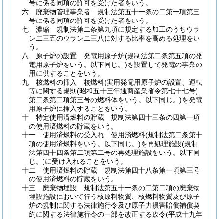
号に係る同項の許可を受けた者をいう。
六
廃棄物管理事業者 規制法第五十一条の二第一項第三
号に係る同項の許可を受けた者をいう。
七
濃縮 規制法第二条第九項に規定する加工のうちウラ
ン二三五のウラン二三八に対する比率を高める処理をい
う。
八
原子炉の設置 発電用原子炉
(規制法第二条第五項の発
電用原子炉をいう。以下同じ。)
を設置して発電の事業の
用に供することをいう。
九
核燃料の挿入 核燃料
(実用発電用原子炉の設置、運転
等に関する規則
(昭和五十三年通商産業省令第七十七号)
第二条第二項第三号の燃料体をいう。以下同じ。)
を発電
用原子炉に挿入することをいう。
十
特定使用済燃料の貯蔵 規制法第四十三条の四第一項
の使用済燃料の貯蔵をいう。
十一
使用済燃料の受入れ 使用済燃料
(規制法第二条第十
項の使用済燃料をいう。以下同じ。)
を再処理施設
(規制
法第四十四条第二項第二号の再処理施設をいう。以下同
じ。)
に受け入れることをいう。
十二
使用済燃料の貯蔵 規制法第四十八条第一項第三号
の使用済燃料の貯蔵をいう。
十三
廃棄物埋設 規制法第五十一条の二第二項の廃棄物
埋設施設において行う核原料物質、核燃料物質及び原子
炉の規制に関する法律施行令及び原子力損害賠償補償契
約に関する法律施行令の一部を改正する政令
(平成十九年