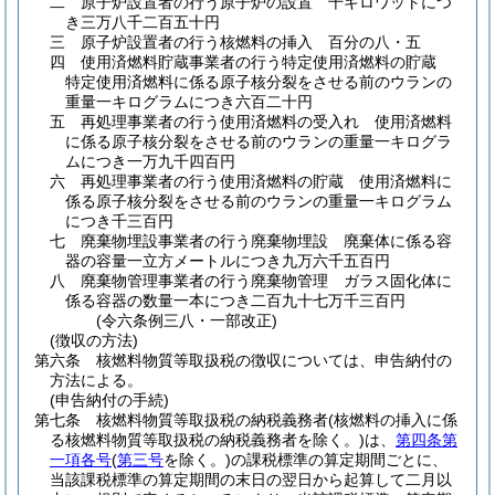
二
原子炉設置者の行う原子炉の設置 千キロワットにつ
き三万八千二百五十円
三
原子炉設置者の行う核燃料の挿入 百分の八・五
四
使用済燃料貯蔵事業者の行う特定使用済燃料の貯蔵
特定使用済燃料に係る原子核分裂をさせる前のウランの
重量一キログラムにつき六百二十円
五
再処理事業者の行う使用済燃料の受入れ 使用済燃料
に係る原子核分裂をさせる前のウランの重量一キログラ
ムにつき一万九千四百円
六
再処理事業者の行う使用済燃料の貯蔵 使用済燃料に
係る原子核分裂をさせる前のウランの重量一キログラム
につき千三百円
七
廃棄物埋設事業者の行う廃棄物埋設 廃棄体に係る容
器の容量一立方メートルにつき九万六千五百円
八
廃棄物管理事業者の行う廃棄物管理 ガラス固化体に
係る容器の数量一本につき二百九十七万千三百円
(令六条例三八・一部改正)
(徴収の方法)
第六条
核燃料物質等取扱税の徴収については、申告納付の
方法による。
(申告納付の手続)
第七条
核燃料物質等取扱税の納税義務者
(核燃料の挿入に係
る核燃料物質等取扱税の納税義務者を除く。)
は、
第四条第
一項各号
(
第三号
を除く。)
の課税標準の算定期間ごとに、
当該課税標準の算定期間の末日の翌日から起算して二月以