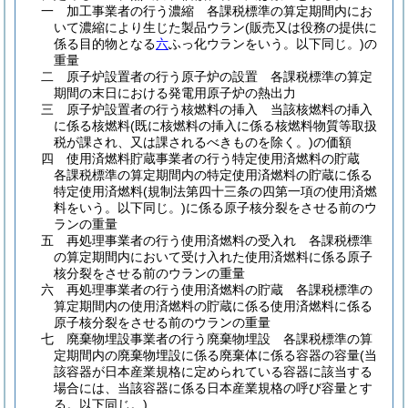
一
加工事業者の行う濃縮 各課税標準の算定期間内にお
いて濃縮により生じた製品ウラン
(販売又は役務の提供に
係る目的物となる
六
ふっ化ウランをいう。以下同じ。)
の
重量
二
原子炉設置者の行う原子炉の設置 各課税標準の算定
期間の末日における発電用原子炉の熱出力
三
原子炉設置者の行う核燃料の挿入 当該核燃料の挿入
に係る核燃料
(既に核燃料の挿入に係る核燃料物質等取扱
税が課され、又は課されるべきものを除く。)
の価額
四
使用済燃料貯蔵事業者の行う特定使用済燃料の貯蔵
各課税標準の算定期間内の特定使用済燃料の貯蔵に係る
特定使用済燃料
(規制法第四十三条の四第一項の使用済燃
料をいう。以下同じ。)
に係る原子核分裂をさせる前のウ
ランの重量
五
再処理事業者の行う使用済燃料の受入れ 各課税標準
の算定期間内において受け入れた使用済燃料に係る原子
核分裂をさせる前のウランの重量
六
再処理事業者の行う使用済燃料の貯蔵 各課税標準の
算定期間内の使用済燃料の貯蔵に係る使用済燃料に係る
原子核分裂をさせる前のウランの重量
七
廃棄物埋設事業者の行う廃棄物埋設 各課税標準の算
定期間内の廃棄物埋設に係る廃棄体に係る容器の容量
(当
該容器が日本産業規格に定められている容器に該当する
場合には、当該容器に係る日本産業規格の呼び容量とす
る。以下同じ。)