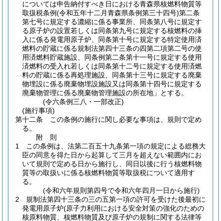
については申告納付すべき日における青森県核燃料物質等
取扱税条例
(令和五年十二月青森県条例第三十四号)
第二条
第七号に規定する濃縮に係る事業所、同条第八号に規定す
る原子炉の設置若しくは同条第九号に規定する核燃料の挿
入に係る発電用原子炉、同条第十号に規定する特定使用済
燃料の貯蔵に係る規制法第四十三条の四第二項第二号の使
用済燃料貯蔵施設、同条例第二条第十一号に規定する使用
済燃料の受入れ若しくは同条第十二号に規定する使用済燃
料の貯蔵に係る再処理施設、同条第十三号に規定する廃棄
物埋設に係る廃棄物埋設施設又は同条第十四号に規定する
廃棄物管理に係る廃棄物管理施設の所在地」とする。
(令六条例三八・一部改正)
(施行事項)
第十二条
この条例の施行に関し必要な事項は、規則で定め
る。
附
則
1
この条例は、法第二百五十九条第一項の規定による総務大
臣の同意を得た日から起算して三月を超えない範囲内にお
いて規則で定める日から施行し、同日以後に行う核燃料物
質等の取扱いに係る核燃料物質等取扱税について適用す
る。
(令和六年規則第四号で令和六年四月一日から施行)
2
規制法第四十三条の三の五第一項の許可を受けた後最初に
発電用原子炉
(原子力利用における安全対策の強化のための
核原料物質、核燃料物質及び原子炉の規制に関する法律等