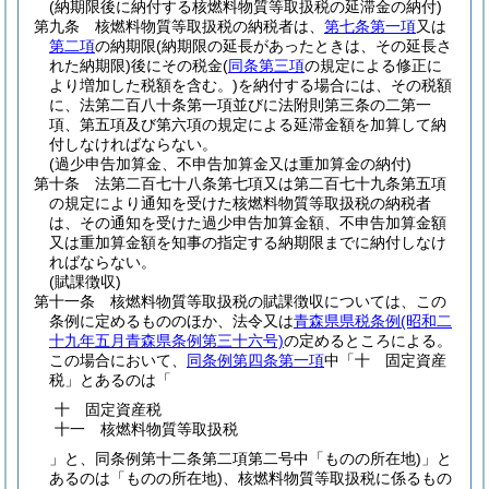
(納期限後に納付する核燃料物質等取扱税の延滞金の納付)
第九条
核燃料物質等取扱税の納税者は、
第七条第一項
又は
第二項
の納期限
(納期限の延長があったときは、その延長さ
れた納期限)
後にその税金
(
同条第三項
の規定による修正に
より増加した税額を含む。)
を納付する場合には、その税額
に、法第二百八十条第一項並びに法附則第三条の二第一
項、第五項及び第六項の規定による延滞金額を加算して納
付しなければならない。
(過少申告加算金、不申告加算金又は重加算金の納付)
第十条
法第二百七十八条第七項又は第二百七十九条第五項
の規定により通知を受けた核燃料物質等取扱税の納税者
は、その通知を受けた過少申告加算金額、不申告加算金額
又は重加算金額を知事の指定する納期限までに納付しなけ
ればならない。
(賦課徴収)
第十一条
核燃料物質等取扱税の賦課徴収については、この
条例に定めるもののほか、法令又は
青森県県税条例
(昭和二
十九年五月青森県条例第三十六号)
の定めるところによる。
この場合において、
同条例第四条第一項
中「十 固定資産
税」とあるのは「
十 固定資産税
十一 核燃料物質等取扱税
」と、同条例第十二条第二項第二号中「ものの所在地)」と
あるのは「ものの所在地)、核燃料物質等取扱税に係るもの