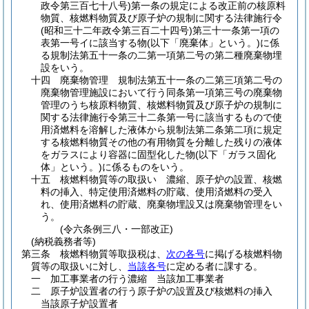
政令第三百七十八号)
第一条の規定による改正前の核原料
物質、核燃料物質及び原子炉の規制に関する法律施行令
(昭和三十二年政令第三百二十四号)
第三十一条第一項の
表第一号イに該当する物
(以下「廃棄体」という。)
に係
る規制法第五十一条の二第一項第二号の第二種廃棄物埋
設をいう。
十四
廃棄物管理 規制法第五十一条の二第三項第二号の
廃棄物管理施設において行う同条第一項第三号の廃棄物
管理のうち核原料物質、核燃料物質及び原子炉の規制に
関する法律施行令第三十二条第一号に該当するもので使
用済燃料を溶解した液体から規制法第二条第二項に規定
する核燃料物質その他の有用物質を分離した残りの液体
をガラスにより容器に固型化した物
(以下「ガラス固化
体」という。)
に係るものをいう。
十五
核燃料物質等の取扱い 濃縮、原子炉の設置、核燃
料の挿入、特定使用済燃料の貯蔵、使用済燃料の受入
れ、使用済燃料の貯蔵、廃棄物埋設又は廃棄物管理をい
う。
(令六条例三八・一部改正)
(納税義務者等)
第三条
核燃料物質等取扱税は、
次の各号
に掲げる核燃料物
質等の取扱いに対し、
当該各号
に定める者に課する。
一
加工事業者の行う濃縮 当該加工事業者
二
原子炉設置者の行う原子炉の設置及び核燃料の挿入
当該原子炉設置者