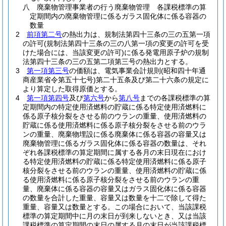
八
廃棄物管理事業者の行う廃棄物管理 各課税標準の算
定期間内の廃棄物管理に係るガラス固化体に係る容器の
数量
2
前項第二号
の熱出力は、規制法第四十三条の三の五第一項
の許可
(規制法第四十三条の三の八第一項の変更の許可を受
けた場合には、当該変更の許可)
に係る発電用原子炉の規制
法第四十三条の三の五第二項第三号の熱出力とする。
3
第一項第三号
の価額は、電気事業会計規則
(昭和四十年通
商産業省令第五十七号)
第二十五条及び第二十六条の規定に
より算定した取得原価とする。
4
第一項第四号
及び
第六号
から
第八号
までの各課税標準の算
定期間内の特定使用済燃料の貯蔵に係る特定使用済燃料に
係る原子核分裂をさせる前のウランの重量、使用済燃料の
貯蔵に係る使用済燃料に係る原子核分裂をさせる前のウラ
ンの重量、廃棄物埋設に係る廃棄体に係る容器の容量又は
廃棄物管理に係るガラス固化体に係る容器の数量は、それ
ぞれ各課税標準の算定期間に属する各月の末日現在におけ
る特定使用済燃料の貯蔵に係る特定使用済燃料に係る原子
核分裂をさせる前のウランの重量、使用済燃料の貯蔵に係
る使用済燃料に係る原子核分裂をさせる前のウランの重
量、廃棄体に係る容器の容量又はガラス固化体に係る容器
の数量を合計した重量、容量又は数量を十二で除して得た
重量、容量又は数量とする。
この場合において、当該課税
標準の算定期間中に月の末日が到来しないとき、又は当該
課税標準の算定期間の末日の属する月の末日が当該課税標