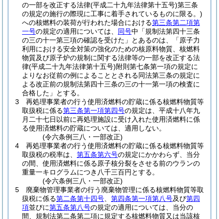
の一部を改正する法律
(平成二十九年法律第十五号)
第三条
の規定の施行の際現に工事に着手されているものに限る。)
への核燃料の装荷が行われた場合における
第三条第二項第
一号
の規定の適用については、
同号
中「規制法第四十三条
の三の十一第三項の確認を受けた」とあるのは、「原子力
利用における安全対策の強化のための核原料物質、核燃料
物質及び原子炉の規制に関する法律等の一部を改正する法
律
(平成二十九年法律第十五号)
附則第七条第一項の規定に
よりなお従前の例によることとされる同法第三条の規定に
よる改正前の規制法第四十三条の三の十一第一項の検査に
合格した」とする。
3
再処理事業者の行う使用済燃料の貯蔵に係る核燃料物質等
取扱税に係る
第三条第一項第四号
の規定は、平成十八年九
月二十七日以前に再処理施設に受け入れた使用済燃料に係
る使用済燃料の貯蔵については、適用しない。
(令六条例三八・一部改正)
4
再処理事業者の行う使用済燃料の貯蔵に係る核燃料物質等
取扱税の税率は、
第五条第六号
の規定にかかわらず、当分
の間、使用済燃料に係る原子核分裂をさせる前のウランの
重量一キログラムにつき八千三百円とする。
(令六条例三八・一部改正)
5
廃棄物管理事業者の行う廃棄物管理に係る核燃料物質等取
扱税に係る
第二条第十四号
、
第四条第一項第八号
及び
第四
項
並びに
第五条第八号
の規定の適用については、当分の
間、規制法第二条第二項に規定する核燃料物質又は当該核