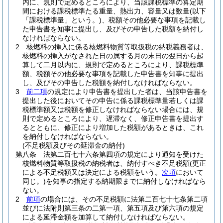
内に、規則で定めるところにより、当該課税標準の算定期
間における課税標準たる重量、熱出力、容量又は数量
(以下
「課税標準量」という。)
、税額その他必要な事項を記載し
た申告書を知事に提出し、及びその申告した税額を納付し
なければならない。
2
核燃料の挿入に係る核燃料物質等取扱税の納税義務者は、
核燃料の挿入がなされた日の属する月の末日の翌日から起
算して二月以内に、規則で定めるところにより、課税標準
額、税額その他必要な事項を記載した申告書を知事に提出
し、及びその申告した税額を納付しなければならない。
3
前二項
の規定により申告書を提出した者は、当該申告書を
提出した後においてその申告に係る課税標準量若しくは課
税標準額又は税額を修正しなければならない場合には、規
則で定めるところにより、遅滞なく、修正申告書を提出す
るとともに、修正により増加した税額があるときは、これ
を納付しなければならない。
(不足税額及びその延滞金の納付)
第八条
法第二百七十六条第四項の規定により通知を受けた
核燃料物質等取扱税の納税者は、納付すべき不足税額
(更正
による不足税額又は決定による税額をいう。
次項
において
同じ。)
を知事の指定する納期限までに納付しなければなら
ない。
2
前項
の場合には、その不足税額に法第二百七十七条第二項
並びに法附則第三条の二第一項、第五項及び第六項の規定
による延滞金額を加算して納付しなければならない。