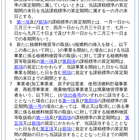
準の算定期間に属していないときは、当該課税標準の算定
期間の末日を当該課税標準の算定期間に属する一の月の末
日とする。
5
第一項
及び
前項
の課税標準の算定期間とは、一月一日から
三月三十一日まで、四月一日から六月三十日まで、七月一
日から九月三十日まで及び十月一日から十二月三十一日ま
での各期間をいう。
6
新たに核燃料物質等の取扱い
(核燃料の挿入を除く。以下
この条において同じ。)
の事業を開始した場合における当該
事業に係る核燃料物質等の取扱いに対して課する核燃料物
質等取扱税の
第一項
及び
第四項
の課税標準の算定期間は、
前項
の規定にかかわらず、当該事業を開始した日から当該
事業を開始した日を含む
同項
に規定する課税標準の算定期
間の末日までの期間とする。
7
事業者
(加工事業者、原子炉設置者、使用済燃料貯蔵事業
者、再処理事業者、廃棄物埋設事業者又は廃棄物管理事業
者をいう。以下同じ。)
が
次の各号
のいずれかに該当するこ
ととなった場合における
第一項
及び
第四項
の課税標準の算
定期間
(
第一号
の場合にあっては、廃止又は取消しに係る事
業に係る核燃料物質等の取扱いに対して課する核燃料物質
等取扱税の
第一項
及び
第四項
の課税標準の算定期間)
は、
第
五項
又は
前項
の規定にかかわらず、当該該当することとな
った日を含む
第五項
又は
前項
に規定する課税標準の算定期
間の開始の日から当該該当することとなった日までの期間