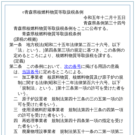
○青森県核燃料物質等取扱税条例
令和五年十二月十五日
青森県条例第三十四号
青森県核燃料物質等取扱税条例をここに公布する。
青森県核燃料物質等取扱税条例
(課税の根拠)
第一条
地方税法
(昭和二十五年法律第二百二十六号。以下
「法」という。)
第四条第三項の規定に基づき、この条例の
定めるところにより、核燃料物質等取扱税を課する。
(定義)
第二条
この条例において、
次の各号
に掲げる用語の意義
は、
当該各号
に定めるところによる。
一
加工事業者 核原料物質、核燃料物質及び原子炉の規
制に関する法律
(昭和三十二年法律第百六十六号。以下
「規制法」という。)
第十三条第一項の許可を受けた者を
いう。
二
原子炉設置者 規制法第四十三条の三の五第一項の許
可を受けた者をいう。
三
使用済燃料貯蔵事業者 規制法第四十三条の四第一項
の許可を受けた者をいう。
四
再処理事業者 規制法第四十四条第一項の指定を受け
た者をいう。
五
廃棄物埋設事業者 規制法第五十一条の二第一項第二