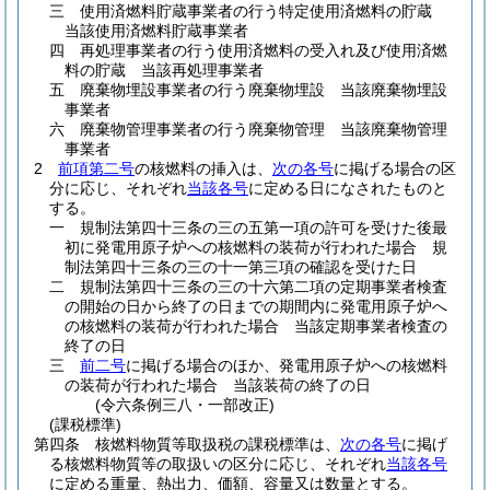
三
使用済燃料貯蔵事業者の行う特定使用済燃料の貯蔵
当該使用済燃料貯蔵事業者
四
再処理事業者の行う使用済燃料の受入れ及び使用済燃
料の貯蔵 当該再処理事業者
五
廃棄物埋設事業者の行う廃棄物埋設 当該廃棄物埋設
事業者
六
廃棄物管理事業者の行う廃棄物管理 当該廃棄物管理
事業者
2
前項第二号
の核燃料の挿入は、
次の各号
に掲げる場合の区
分に応じ、それぞれ
当該各号
に定める日になされたものと
する。
一
規制法第四十三条の三の五第一項の許可を受けた後最
初に発電用原子炉への核燃料の装荷が行われた場合 規
制法第四十三条の三の十一第三項の確認を受けた日
二
規制法第四十三条の三の十六第二項の定期事業者検査
の開始の日から終了の日までの期間内に発電用原子炉へ
の核燃料の装荷が行われた場合 当該定期事業者検査の
終了の日
三
前二号
に掲げる場合のほか、発電用原子炉への核燃料
の装荷が行われた場合 当該装荷の終了の日
(令六条例三八・一部改正)
(課税標準)
第四条
核燃料物質等取扱税の課税標準は、
次の各号
に掲げ
る核燃料物質等の取扱いの区分に応じ、それぞれ
当該各号
に定める重量、熱出力、価額、容量又は数量とする。