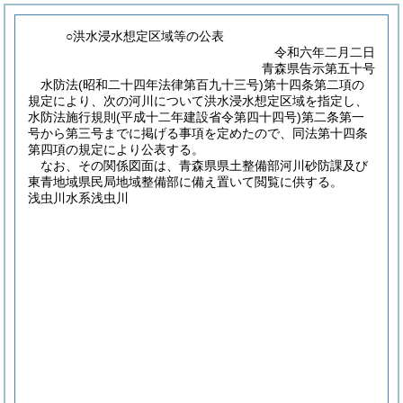
○洪水浸水想定区域等の公表
令和六年二月二日
青森県告示第五十号
水防法(昭和二十四年法律第百九十三号)第十四条第二項の
規定により、次の河川について洪水浸水想定区域を指定し、
水防法施行規則(平成十二年建設省令第四十四号)第二条第一
号から第三号までに掲げる事項を定めたので、同法第十四条
第四項の規定により公表する。
なお、その関係図面は、青森県県土整備部河川砂防課及び
東青地域県民局地域整備部に備え置いて閲覧に供する。
浅虫川水系浅虫川