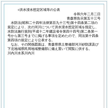
○洪水浸水想定区域等の公表
令和六年二月二日
青森県告示第五十三号
水防法(昭和二十四年法律第百九十三号)第十四条第二項の
規定により、次の河川について洪水浸水想定区域を指定し、
水防法施行規則(平成十二年建設省令第四十四号)第二条第一
号から第三号までに掲げる事項を定めたので、同法第十四条
第四項の規定により公表する。
なお、その関係図面は、青森県県土整備部河川砂防課及び
下北地域県民局地域整備部に備え置いて閲覧に供する。
川内川水系川内川