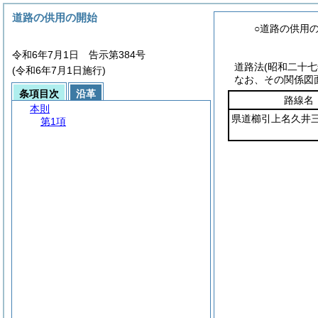
道路の供用の開始
○道路の供用
令和6年7月1日 告示第384号
道路法(昭和二十
(令和6年7月1日施行)
なお、その関係図
条項目次
沿革
路線名
本則
県道櫛引上名久井
第1項