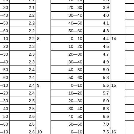
―30
2.1
20―30
3.9
―40
2.2
30―40
4.0
―50
2.2
40―50
4.1
―60
2.2
50―60
4.3
―10
2.2
8
0―10
4.4
14
―20
2.3
10―20
4.5
―30
2.3
20―30
4.7
―40
2.3
30―40
4.9
―50
2.4
40―50
5.0
―60
2.4
50―60
5.3
―10
2.4
9
0―10
5.5
15
―20
2.4
10―20
5.7
―30
2.5
20―30
6.0
―40
2.5
30―40
6.3
―50
2.6
40―50
6.6
―60
2.6
50―60
7.0
―10
2.6
10
0―10
7.5
16