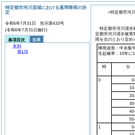
特定都市河川流域における基準降雨の決
定
○特定都市河
令和6年7月31日 告示第433号
特定都市河川浸水
(令和6年7月31日施行)
定都市河川浸水被害
雨を次のとおり定め
条項目次
沿革
本則
降雨波形：中央集
第1項
生起確率：10年に
時
分
0
0
10
20
30
40
50
1
0
10