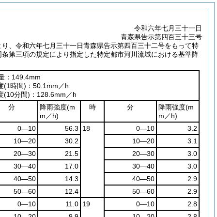
令和六年七月三十一日
青森県告示第四百三十三号
より、令和六年七月三十一日青森県告示第四百三十二号をもって特
同条第三項の規定により指定した特定都市河川流域における基準降
：149.4mm
度
(1時間)
：50.1mm／h
度
(10分間)
：128.6mm／h
分
降雨強度
(m
時
分
降雨強度
(m
m／h)
m／h)
0―10
56.3
18
0―10
3.2
10―20
30.2
10―20
3.1
20―30
21.5
20―30
3.0
30―40
17.0
30―40
3.0
40―50
14.3
40―50
2.9
50―60
12.4
50―60
2.9
0―10
11.0
19
0―10
2.8
10―20
9.9
10―20
2.8