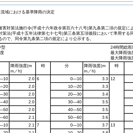
川流域における基準降雨の決定
被害対策法施行令(平成十六年政令第百六十八号)第九条第二項の規定に
対策法(平成十五年法律第七十七号)第三条第五項後段において準用する
るので、同令第九条第二項の規定により公示する。
中型
24時間総雨量
1度
最大降雨強
最大降雨強
降雨強度
(m
時
分
降雨強度
(m
時
m／h)
m／h)
―10
2.0
6
0―10
3.3
12
―20
2.0
10―20
3.3
―30
2.0
20―30
3.4
―40
2.0
30―40
3.5
―50
2.0
40―50
3.5
―60
2.1
50―60
3.6
―10
2.1
7
0―10
3.7
13
―20
2.1
10―20
3.8