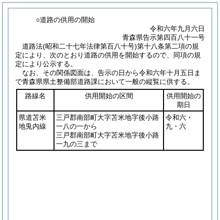
○道路の供用の開始
令和六年九月六日
青森県告示第四百八十一号
道路法(昭和二十七年法律第百八十号)第十八条第二項の規
定により、次のとおり道路の供用を開始するので、同項の規
定により公示する。
なお、その関係図面は、告示の日から令和六年十月五日ま
で青森県県土整備部道路課において一般の縦覧に供する。
路線名
供用開始の区間
供用開始の
期日
県道苫米
三戸郡南部町大字苫米地字後小路
令和六・
地兎内線
一八の一から
九・六
三戸郡南部町大字苫米地字後小路
一九の三まで