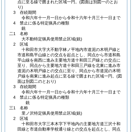
点に至る線で囲まれた区域一円。
(図面は別図一のとお
り)
3 存続期間
令和六年十一月一日から令和十六年十月三十一日まで
4 禁止に係る特定猟具の種類
銃
二1 名称
大不動特定猟具使用禁止区域
(銃)
2 区域
十和田市大字大不動字林ノ平地内市道泥の木明戸線と
市道和島平山線との交点を起点とし、同点から市道和島
平山線を南西に進み主要地方道十和田三戸線との交点に
至り、同点から主要地方道十和田三戸線を北東に進み市
道泥の木明戸線との交点に至り、同点から市道泥の木明
戸線を南東に進み起点に至る線で囲まれた区域一円。
(図
面は別図二のとおり)
3 存続期間
令和六年十一月一日から令和十六年十月三十一日まで
4 禁止に係る特定猟具の種類
銃
三1 名称
里ノ沢特定猟具使用禁止区域
(銃)
2 区域
十和田市大字三本木字下平地内の主要地方道三沢十和
田線と市道自動車学校通り線との交点を起点とし、同点