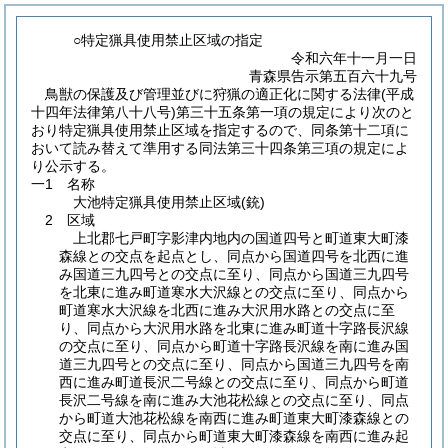
○特定猟具使用禁止区域の指定
令和六年十一月一日
青森県告示第五百六十九号
鳥獣の保護及び管理並びに狩猟の適正化に関する法律(平成
十四年法律第八十八号)第三十五条第一項の規定により次のと
おり特定猟具使用禁止区域を指定するので、同条第十二項に
おいて読み替えて準用する同法第三十四条第三項の規定によ
り公示する。
一1 名称
大池特定猟具使用禁止区域
(銃)
2 区域
上北郡七戸町字影津内地内の国道四号と町道東大町漆
森線との交点を起点とし、同点から国道四号を北西に進
み国道三九四号との交点に至り、同点から国道三九四号
を北東に進み町道寒水大沢線との交点に至り、同点から
町道寒水大沢線を北西に進み大沢用水路との交点に至
り、同点から大沢用水路を北東に進み町道十字路長沢線
の交点に至り、同点から町道十字路長沢線を南に進み国
道三九四号との交点に至り、同点から国道三九四号を南
西に進み町道長沢二号線との交点に至り、同点から町道
長沢二号線を南に進み大池花松線との交点に至り、同点
から町道大池花松線を南西に進み町道東大町漆森線との
交点に至り、同点から町道東大町漆森線を南西に進み起