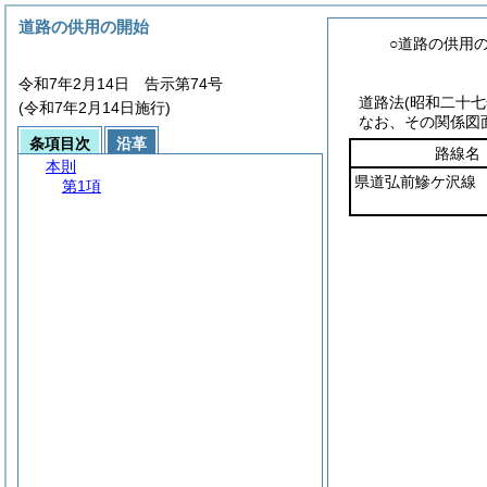
道路の供用の開始
○道路の供用
令和7年2月14日 告示第74号
道路法(昭和二十
(令和7年2月14日施行)
なお、その関係図
条項目次
沿革
路線名
本則
県道弘前鰺ケ沢線
第1項