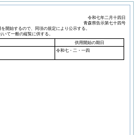
令和七年二月十四日
青森県告示第七十四号
用を開始するので、同項の規定により公示する。
おいて一般の縦覧に供する。
供用開始の期日
令和七・二・一四