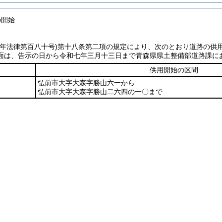
の開始
七年法律第百八十号)第十八条第二項の規定により、次のとおり道路の供
面は、告示の日から令和七年三月十三日まで青森県県土整備部道路課に
供用開始の区間
弘前市大字大森字勝山六一から
弘前市大字大森字勝山二六四の一〇まで