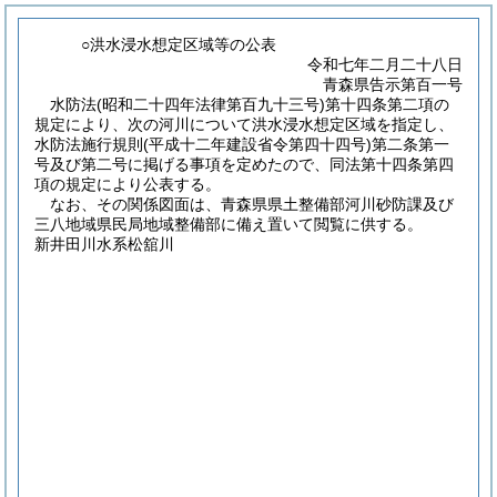
○洪水浸水想定区域等の公表
令和七年二月二十八日
青森県告示第百一号
水防法(昭和二十四年法律第百九十三号)第十四条第二項の
規定により、次の河川について洪水浸水想定区域を指定し、
水防法施行規則(平成十二年建設省令第四十四号)第二条第一
号及び第二号に掲げる事項を定めたので、同法第十四条第四
項の規定により公表する。
なお、その関係図面は、青森県県土整備部河川砂防課及び
三八地域県民局地域整備部に備え置いて閲覧に供する。
新井田川水系松舘川