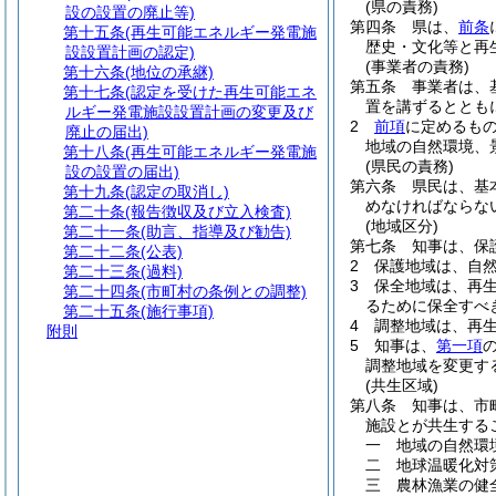
(県の責務)
設の設置の廃止等)
第四条
県は、
前条
第十五条
(再生可能エネルギー発電施
歴史・文化等と再
設設置計画の認定)
(事業者の責務)
第十六条
(地位の承継)
第五条
事業者は、
第十七条
(認定を受けた再生可能エネ
置を講ずるととも
ルギー発電施設設置計画の変更及び
2
前項
に定めるも
廃止の届出)
地域の自然環境、
第十八条
(再生可能エネルギー発電施
(県民の責務)
設の設置の届出)
第六条
県民は、基
第十九条
(認定の取消し)
めなければならな
第二十条
(報告徴収及び立入検査)
(地域区分)
第二十一条
(助言、指導及び勧告)
第七条
知事は、保
第二十二条
(公表)
2
保護地域は、自
第二十三条
(過料)
3
保全地域は、再
第二十四条
(市町村の条例との調整)
るために保全すべ
第二十五条
(施行事項)
4
調整地域は、再
附則
5
知事は、
第一項
調整地域を変更す
(共生区域)
第八条
知事は、市
施設とが共生する
一
地域の自然環
二
地球温暖化対
三
農林漁業の健