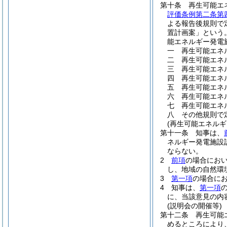
第十条
再生可能エ
評価条例第二条第
よる報告後規則で
置計画案」という。
能エネルギー発電
一
再生可能エネ
二
再生可能エネ
三
再生可能エネ
四
再生可能エネ
五
再生可能エネ
六
再生可能エネ
七
再生可能エネ
八
その他規則で
(再生可能エネル
第十一条
知事は、
ネルギー発電施設
ならない。
2
前項
の場合にお
し、地域の自然環
3
第一項
の場合に
4
知事は、
第一項
に、当該意見の内
(説明会の開催等)
第十二条
再生可能
めるところにより