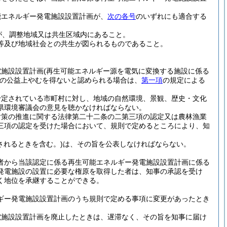
能エネルギー発電施設設置計画が、
次の各号
のいずれにも適合する
が、調整地域又は共生区域内にあること。
等及び地域社会との共生が図られるものであること。
電施設設置計画
(再生可能エネルギー源を電気に変換する施設に係る
の公益上やむを得ないと認められる場合は、
第一項
の規定による
予定されている市町村に対し、地域の自然環境、景観、歴史・文化
県環境審議会の意見を聴かなければならない。
対策の推進に関する法律第二十二条の二第三項の認定又は農林漁業
三項の認定を受けた場合において、規則で定めるところにより、知
されるときを含む。)
は、その旨を公表しなければならない。
者から当該認定に係る再生可能エネルギー発電施設設置計画に係る
発電施設の設置に必要な権原を取得した者は、知事の承認を受け
く地位を承継することができる。
ギー発電施設設置計画のうち規則で定める事項に変更があったとき
電施設設置計画を廃止したときは、遅滞なく、その旨を知事に届け