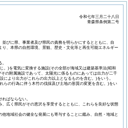
令和七年三月二十八日
青森県条例第二号
、並びに県、事業者及び県民の責務を明らかにするとともに、自
より、本県の自然環境、景観、歴史・文化等と再生可能エネルギー
る。
じ。)
を電気に変換する施設
(その全部が海域又は建築基準法
(昭和
びその附属施設であって、太陽光に係るものにあっては出力が二千
増設により出力がこれらの出力以上となるものを含む。)
をいう。
これらの行為に伴う木竹の伐採及び土地の形質の変更を含む。)
をい
ければならない。
み、広く県民がその恵沢を享受するとともに、これらを良好な状態
の他地域社会の健全な発展にも寄与することに鑑み、自然・地域と