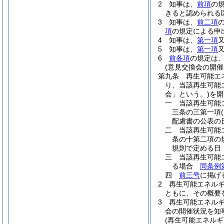
2
知事は、
前項
の
きると認められる
3
知事は、
前二項
項
の規定による申
4
知事は、
第一項
5
知事は、
第一項
6
前各項
の規定は
(意見交換会の開催
第九条
再生可能エ
り、当該再生可能
会」という。)
を開
一
当該再生可能
三条の三第一項
配慮書の公表の
二
当該再生可能
条の十第二項の
規則で定める日
三
当該再生可能
る場合
同条例
四
前三号
に掲げ
2
再生可能エネル
ともに、その概要
3
再生可能エネル
会の開催状況を知
(再生可能エネル