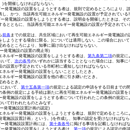
)
を開催しなければならない。
ギー発電施設の設置をしようとする者は、規則で定めるところにより、
表し、かつ、当該再生可能エネルギー発電施設の設置が予定されている
ギー発電施設の設置をしようとする者は、説明会を開催したときは、そ
するとともに、当該再生可能エネルギー発電施設の設置が予定されてい
ら
前条
までの規定は、共生区域において再生可能エネルギー発電施設の
をしようとする場合に限る。)
については適用しない。
この場合において
定めるところにより、知事に届け出なければならない。
ギー発電施設の設置の廃止等)
エネルギー発電施設の設置をしようとする者は、
第九条第二項
の規定に
おいて、
次の各号
のいずれかに該当することとなった場合には、知事に
設の設置が予定されている市町村に通知しなければならない。
エネルギー発電施設の設置をしないこととしたとき。
エネルギー発電施設の設置を他の者に引き継いだとき。
定めるとき。
合において、
第十五条第一項
の規定による認定の申請をする日前までの
の条例の規定による手続は新たに再生可能エネルギー発電施設の設置を
ー発電施設の設置をしようとする者について行われたこの条例の規定に
ついて行われたものとみなす。
ギー発電施設設置計画の認定)
エネルギー発電施設の設置をしようとする者は、規則で定めるところに
発電施設設置計画」という。)
を作成し、知事の認定を受けなければなら
ギー発電施設設置計画には、
第十条各号
に掲げる事項を記載しなければ
ギー発電施設の設置をしようとする者は、
第一項
の規定による認定の申