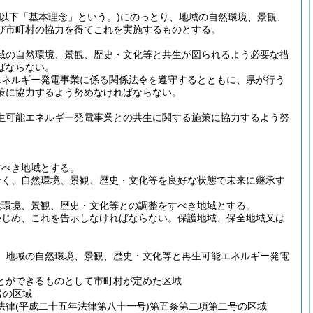
(以下「基本理念」という。)
にのっとり、地域の自然環境、景観、
び市町村の協力を得てこれを実施するものとする。
域の自然環境、景観、歴史・文化等と共生が図られるよう必要な措
ばならない。
エネルギー発電事業に係る関係法令を遵守するとともに、県が行う
策に協力するよう努めなければならない。
生可能エネルギー発電事業との共生に関する施策に協力するよう努
すべき地域とする。
なく、自然環境、景観、歴史・文化等を良好な状態で未来に継承す
然環境、景観、歴史・文化等との調整をすべき地域とする。
かじめ、これを告示しなければならない。
保護地域、保全地域又は
、地域の自然環境、景観、歴史・文化等と再生可能エネルギー発電
とができるものとして市町村が定めた区域
号の区域
法律
(平成二十五年法律第八十一号)
第五条第二項第二号の区域