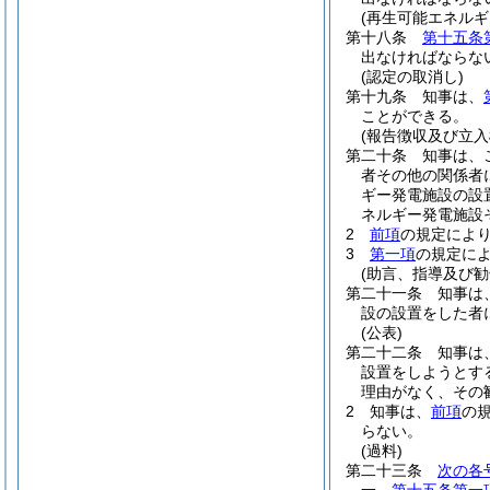
(再生可能エネル
第十八条
第十五条
出なければならな
(認定の取消し)
第十九条
知事は、
ことができる。
(報告徴収及び立入
第二十条
知事は、
者その他の関係者
ギー発電施設の設
ネルギー発電施設
2
前項
の規定によ
3
第一項
の規定に
(助言、指導及び勧
第二十一条
知事は
設の設置をした者
(公表)
第二十二条
知事は
設置をしようとす
理由がなく、その
2
知事は、
前項
の
らない。
(過料)
第二十三条
次の各