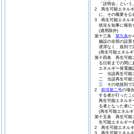
「説明会」という。
2
再生可能エネル
に、その概要を公
3
再生可能エネル
状況を知事に報告
(適用除外)
第十三条
第九条
か
施設の全部の設置
遅滞なく、規則で
(再生可能エネル
第十四条
再生可能
る日前までの間に
エネルギー発電施
一
当該再生可能
二
当該再生可能
三
その他規則で
2
前項第二号
の場
する者が行ったこ
再生可能エネルギ
る者となった者に
(再生可能エネル
第十五条
再生可能
生可能エネルギー
2
再生可能エネル
3
再生可能エネル