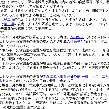
規定にかかわらず、保全地域又は調整地域内の地域の自然環境、景観、
区域を共生区域として定めることができる。
の規定により共生区域を定めようとするときは、あらかじめ、関係市町
出を行った市町村である場合は、この限りでない。
又は
第二項
の規定により共生区域を定めようとするときは、あらかじめ
又は
第二項
の規定により共生区域を定めるときは、あらかじめ、これを
、共生区域の変更について準用する。
等)
ネルギー発電施設の設置をしようとする者は、
次の各号
に掲げる場合の
エネルギー発電施設の設置の場所の周辺地域の住民等と当該再生可能エ
催しなければならない。
エネルギー発電施設の設置が環境影響評価法
(平成九年法律第八十一号)
(同法第三条の十第二項の規定によりみなして適用する場合を含む。)
の
日前で規則で定める日
エネルギー発電施設の設置が環境影響評価法第二条第四項に規定する対
規定によりみなして適用する場合を含む。)
の規定による計画段階環境配
エネルギー発電施設の設置が
青森県環境影響評価条例
(平成十一年十二月
第七条
の規定による公告の日前で規則で定める日
る場合以外の場合 電気事業法
(昭和三十九年法律第百七十号)
第四十八
ギー発電施設の設置をしようとする者は、規則で定めるところにより、
を公表し、かつ、当該再生可能エネルギー発電施設の設置が予定されて
ギー発電施設の設置をしようとする者は、意見交換会を開催したときは
事に報告するとともに、当該再生可能エネルギー発電施設の設置が予定
ギー発電施設設置計画案の届出)