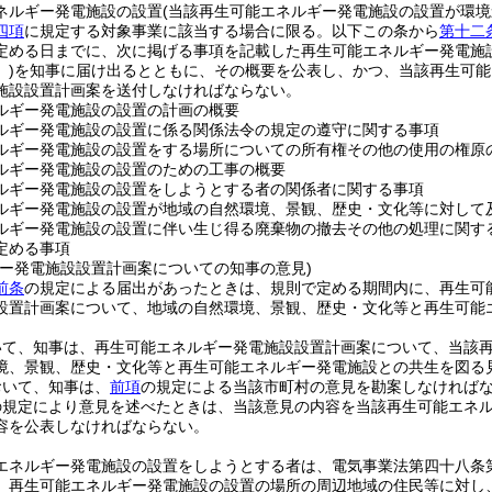
ネルギー発電施設の設置
(当該再生可能エネルギー発電施設の設置が環
四項
に規定する対象事業に該当する場合に限る。以下この条から
第十二
定める日までに、次に掲げる事項を記載した再生可能エネルギー発電施
)
を知事に届け出るとともに、その概要を公表し、かつ、当該再生可能
施設設置計画案を送付しなければならない。
ルギー発電施設の設置の計画の概要
ルギー発電施設の設置に係る関係法令の規定の遵守に関する事項
ルギー発電施設の設置をする場所についての所有権その他の使用の権原
ルギー発電施設の設置のための工事の概要
ルギー発電施設の設置をしようとする者の関係者に関する事項
ルギー発電施設の設置が地域の自然環境、景観、歴史・文化等に対して
ルギー発電施設の設置に伴い生じ得る廃棄物の撤去その他の処理に関す
定める事項
ギー発電施設設置計画案についての知事の意見)
前条
の規定による届出があったときは、規則で定める期間内に、再生可
設置計画案について、地域の自然環境、景観、歴史・文化等と再生可能
いて、知事は、再生可能エネルギー発電施設設置計画案について、当該
境、景観、歴史・文化等と再生可能エネルギー発電施設との共生を図る
おいて、知事は、
前項
の規定による当該市町村の意見を勘案しなければ
の規定により意見を述べたときは、当該意見の内容を当該再生可能エネ
容を公表しなければならない。
エネルギー発電施設の設置をしようとする者は、電気事業法第四十八条
、再生可能エネルギー発電施設の設置の場所の周辺地域の住民等に対し