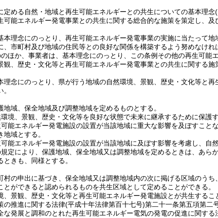
に定める自然・地域と再生可能エネルギーとの共生についての基本理念
生可能エネルギー発電事業との共生に関する総合的な施策を策定し、及
基本理念にのっとり、再生可能エネルギー発電事業の実施に当たって地
に、市町村及び地域の住民等との良好な関係を構築するよう努めなけれ
ののほか、事業者は、基本理念にのっとり、この条例その他の再生可能
景観、歴史・文化等と再生可能エネルギー発電事業との共生に関する施
本理念にのっとり、県が行う地域の自然環境、景観、歴史・文化等と再
い。
護地域、保全地域及び調整地域を定めるものとする。
然環境、景観、歴史・文化等を良好な状態で未来に継承するために保護
生可能エネルギー発電施設の設置が当該地域に重大な影響を及ぼすこと
き地域とする。
生可能エネルギー発電施設の設置が当該地域に及ぼす影響を考慮し、自
の規定により、保護地域、保全地域又は調整地域を定めるときは、あら
るときも、同様とする。
町村の申出に基づき、保全地域又は調整地域内の次に掲げる区域のうち
ことができると認められるものを共生区域として定めることができる。
境、景観、歴史・文化等と再生可能エネルギー発電施設とが共生するこ
策の推進に関する法律
(平成十年法律第百十七号)
第二十一条第五項第二
全な発展と調和のとれた再生可能エネルギー電気の発電の促進に関する