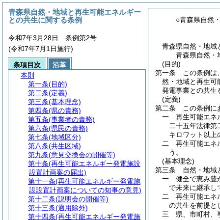
青森県自然・地域と再生可能エネルギー
との共生に関する条例
○青森県自然
令和7年3月28日 条例第2号
青森県自然・地域
(令和7年7月1日施行)
青森県自然・
(目的)
条項目次
沿革
第一条
この条例は
本則
然・地域と再生可
第一条
(目的)
発電事業との共生
第二条
(定義)
(定義)
第三条
(基本理念)
第二条
この条例に
第四条
(県の責務)
一
再生可能エネ
第五条
(事業者の責務)
二十五年法律第
第六条
(県民の責務)
キロワット以上
第七条
(地域区分)
二
再生可能エネ
第八条
(共生区域)
う。
第九条
(意見交換会の開催等)
(基本理念)
第十条
(再生可能エネルギー発電施設
第三条
自然・地域
設置計画案の届出)
一
健全で恵み豊
第十一条
(再生可能エネルギー発電施
で未来に継承し
設設置計画案についての知事の意見)
二
再生可能エネ
第十二条
(説明会の開催等)
の共生を前提と
第十三条
(適用除外)
三
県、市町村、
第十四条
(再生可能エネルギー発電施