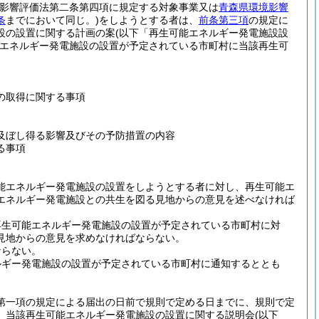
境影響評価法第二条第四項に規定する対象事業又は
青森県環境影響
条
までにおいて同じ。)
をしようとする者は、
前条第三項
の規定に
設の設置に関する計画の案
(以下「再生可能エネルギー発電施設設
エネルギー発電施設の設置が予定されている市町村に当該再生可
の取得に関する事項
及ぼし得る影響及びその予防措置の内容
る事項
能エネルギー発電施設の設置をしようとする者に対し、再生可能エ
エネルギー発電施設との共生を図る見地からの意見を述べなければ
再生可能エネルギー発電施設の設置が予定されている市町村に対
見地からの意見を求めなければならない。
ならない。
ルギー発電施設の設置が予定されている市町村に通知するととも
第一項の規定による届出の日前で規則で定める日までに、規則で定
、当該再生可能エネルギー発電施設の設置に関する説明会
(以下