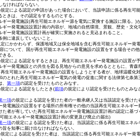
しなければならない。
の規定による認定の申請があった場合において、当該申請に係る再生可
るときは、その認定をするものとする。
ルギー発電施設
(再生可能エネルギー源を電気に変換する施設に限る。)
ルギー発電施設設置計画の内容が、地域の自然環境、景観、歴史・文化
ルギー発電施設設置計画が確実に実施されると見込まれること。
条例に違反していないこと。
規定にかかわらず、保護地域又は保全地域を含む再生可能エネルギー発
容について、国が再生可能エネルギー発電施設の設置をする場合その他
できる。
の規定による認定をするときは、再生可能エネルギー発電施設の設置が
ルギー発電施設との共生を図る見地からの意見を求めるとともに、青森
て再生可能エネルギー発電施設の設置をしようとする者が、地球温暖化
和のとれた再生可能エネルギー電気の発電の促進に関する法律第七条第
は、
第一項
の認定を受けたものとみなす。
の規定による認定をしたとき
(
前項
の規定により認定を受けたものとみな
第一項
の規定による認定を受けた者の一般承継人又は当該認定を受けた
ー発電施設の設置をする場所の所有権その他の当該再生可能エネルギー
けた者が有していた再生可能エネルギー発電施設設置計画の認定に基づ
生可能エネルギー発電施設設置計画の変更及び廃止の届出)
第一項
の規定による認定を受けた者は、当該認定に係る再生可能エネル
の旨を知事に届け出なければならない。
の規定による認定を受けた者は、当該認定に係る再生可能エネルギー発
い。