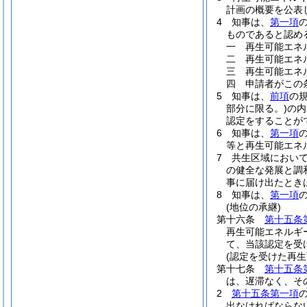
計画の概要を公表
4
知事は、
第一項
ものであると認め
一
再生可能エネ
二
再生可能エネ
三
再生可能エネ
四
申請者がこの
5
知事は、
前項
の
部分に限る。)
の内
認定をすることが
6
知事は、
第一項
等と再生可能エネ
7
共生区域におい
の健全な発展と調
事に届け出たとき
8
知事は、
第一項
(地位の承継)
第十六条
第十五条
再生可能エネルギ
て、当該認定を受
(認定を受けた再
第十七条
第十五条
は、遅滞なく、そ
2
第十五条第一項
出なければならな