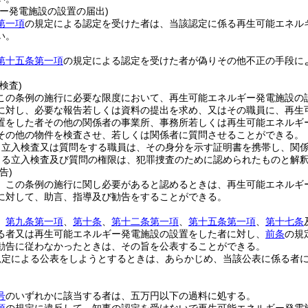
ギー発電施設の設置の届出)
第一項
の規定による認定を受けた者は、当該認定に係る再生可能エネル
い。
第十五条第一項
の規定による認定を受けた者が偽りその他不正の手段に
検査)
この条例の施行に必要な限度において、再生可能エネルギー発電施設の
に対し、必要な報告若しくは資料の提出を求め、又はその職員に、再生
置をした者その他の関係者の事業所、事務所若しくは再生可能エネルギ
その他の物件を検査させ、若しくは関係者に質問させることができる。
り立入検査又は質問をする職員は、その身分を示す証明書を携帯し、関
よる立入検査及び質問の権限は、犯罪捜査のために認められたものと解
告)
、この条例の施行に関し必要があると認めるときは、再生可能エネルギ
に対して、助言、指導及び勧告をすることができる。
、
第九条第一項
、
第十条
、
第十二条第一項
、
第十五条第一項
、
第十七条
る者又は再生可能エネルギー発電施設の設置をした者に対し、
前条
の規
勧告に従わなかったときは、その旨を公表することができる。
規定による公表をしようとするときは、あらかじめ、当該公表に係る者
号
のいずれかに該当する者は、五万円以下の過料に処する。