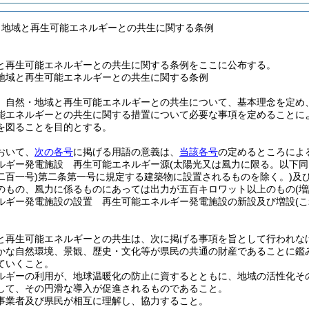
・地域と再生可能エネルギーとの共生に関する条例
と再生可能エネルギーとの共生に関する条例をここに公布する。
地域と再生可能エネルギーとの共生に関する条例
、自然・地域と再生可能エネルギーとの共生について、基本理念を定め
能エネルギーとの共生に関する措置について必要な事項を定めることに
を図ることを目的とする。
おいて、
次の各号
に掲げる用語の意義は、
当該各号
の定めるところによ
ルギー発電施設 再生可能エネルギー源
(太陽光又は風力に限る。以下同
二百一号)
第二条第一号に規定する建築物に設置されるものを除く。)
及
のもの、風力に係るものにあっては出力が五百キロワット以上のもの
(
ルギー発電施設の設置 再生可能エネルギー発電施設の新設及び増設
(
と再生可能エネルギーとの共生は、次に掲げる事項を旨として行われな
かな自然環境、景観、歴史・文化等が県民の共通の財産であることに鑑
ていくこと。
ルギーの利用が、地球温暖化の防止に資するとともに、地域の活性化そ
して、その円滑な導入が促進されるものであること。
事業者及び県民が相互に理解し、協力すること。