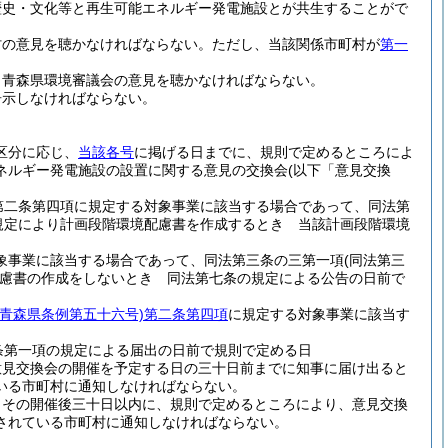
歴史・文化等と再生可能エネルギー発電施設とが共生することがで
村の意見を聴かなければならない。
ただし、当該関係市町村が
第一
、青森県環境審議会の意見を聴かなければならない。
告示しなければならない。
区分に応じ、
当該各号
に掲げる日までに、規則で定めるところによ
ネルギー発電施設の設置に関する意見の交換会
(以下「意見交換
第二条第四項に規定する対象事業に該当する場合であって、同法第
規定により計画段階環境配慮書を作成するとき 当該計画段階環境
象事業に該当する場合であって、同法第三条の三第一項
(同法第三
慮書の作成をしないとき 同法第七条の規定による公告の日前で
青森県条例第五十六号)
第二条第四項
に規定する対象事業に該当す
条第一項の規定による届出の日前で規則で定める日
意見交換会の開催を予定する日の三十日前までに知事に届け出ると
いる市町村に通知しなければならない。
、その開催後三十日以内に、規則で定めるところにより、意見交換
されている市町村に通知しなければならない。