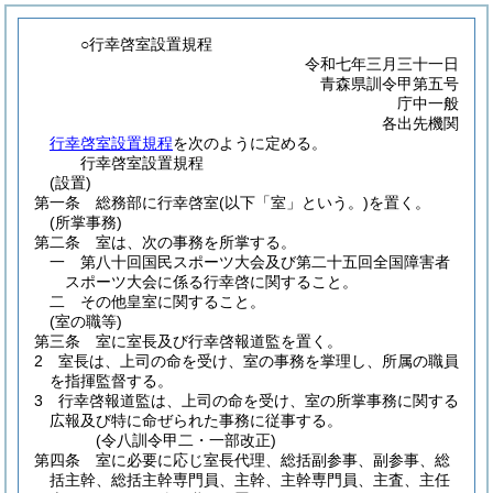
○行幸啓室設置規程
令和七年三月三十一日
青森県訓令甲第五号
庁中一般
各出先機関
行幸啓室設置規程
を次のように定める。
行幸啓室設置規程
(設置)
第一条
総務部に行幸啓室
(以下「室」という。)
を置く。
(所掌事務)
第二条
室は、次の事務を所掌する。
一
第八十回国民スポーツ大会及び第二十五回全国障害者
スポーツ大会に係る行幸啓に関すること。
二
その他皇室に関すること。
(室の職等)
第三条
室に室長及び行幸啓報道監を置く。
2
室長は、上司の命を受け、室の事務を掌理し、所属の職員
を指揮監督する。
3
行幸啓報道監は、上司の命を受け、室の所掌事務に関する
広報及び特に命ぜられた事務に従事する。
(令八訓令甲二・一部改正)
第四条
室に必要に応じ室長代理、総括副参事、副参事、総
括主幹、総括主幹専門員、主幹、主幹専門員、主査、主任