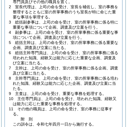
専門員及びその他の職員を置く。
2
室長代理は、上司の命を受け、室長を補佐し、室の事務を
整理するとともに室の所掌事務のうち室長が特に命じた重
要な事項を掌理する。
3
総括副参事は、上司の命を受け、室の所掌事務に係る特に
重要な事項について企画、調査及び立案を行う。
4
副参事は、上司の命を受け、室の所掌事務に係る重要な事
項について企画、調査及び立案を行う。
5
総括主幹は、上司の命を受け、室の所掌事務に係る重要な
企画、調査及び立案に当たる。
6
総括主幹専門員は、上司の命を受け、室の所掌事務に係る
培われた知識、経験又は能力に応じた重要な企画、調査及
び立案に当たる。
7
主幹は、上司の命を受け、室の所掌事務に係る企画、調査
及び立案に当たる。
8
主幹専門員は、上司の命を受け、室の所掌事務に係る培わ
れた知識、経験又は能力に応じた企画、調査及び立案に当
たる。
9
主査は、上司の命を受け、重要な事務を処理する。
10
主任専門員は、上司の命を受け、培われた知識、経験又
は能力に応じた重要な事務を処理する。
11
その他の職員は、上司の命を受け、室の事務に従事す
る。
附
則
この訓令は、令和七年四月一日から施行する。