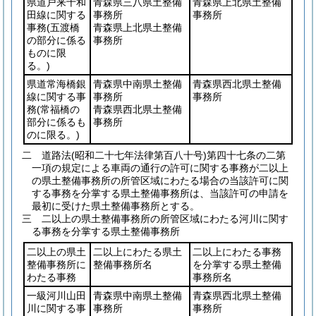
県道戸来十和
青森県三八県土整備
青森県上北県土整備
田線に関する
事務所
事務所
事務
(五渡橋
青森県上北県土整備
の部分に係る
事務所
ものに限
る。)
県道常海橋銀
青森県中南県土整備
青森県西北県土整備
線に関する事
事務所
事務所
務
(常福橋の
青森県西北県土整備
部分に係るも
事務所
のに限る。)
二 道路法
(昭和二十七年法律第百八十号)
第四十七条の二第
一項の規定による車両の通行の許可に関する事務が二以上
の県土整備事務所の所管区域にわたる場合の当該許可に関
する事務を分掌する県土整備事務所は、当該許可の申請を
最初に受けた県土整備事務所とする。
三 二以上の県土整備事務所の所管区域にわたる河川に関す
る事務を分掌する県土整備事務所
二以上の県土
二以上にわたる県土
二以上にわたる事務
整備事務所に
整備事務所名
を分掌する県土整備
わたる事務
事務所名
一級河川山田
青森県中南県土整備
青森県西北県土整備
川に関する事
事務所
事務所