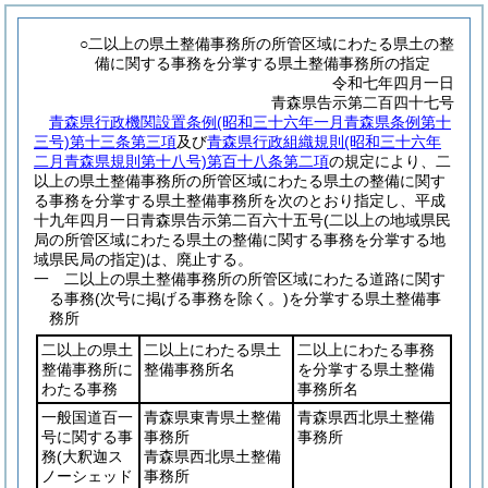
○二以上の県土整備事務所の所管区域にわたる県土の整
備に関する事務を分掌する県土整備事務所の指定
令和七年四月一日
青森県告示第二百四十七号
青森県行政機関設置条例(昭和三十六年一月青森県条例第十
三号)第十三条第三項
及び
青森県行政組織規則(昭和三十六年
二月青森県規則第十八号)第百十八条第二項
の規定により、二
以上の県土整備事務所の所管区域にわたる県土の整備に関す
る事務を分掌する県土整備事務所を次のとおり指定し、平成
十九年四月一日青森県告示第二百六十五号(二以上の地域県民
局の所管区域にわたる県土の整備に関する事務を分掌する地
域県民局の指定)は、廃止する。
一 二以上の県土整備事務所の所管区域にわたる道路に関す
る事務
(次号に掲げる事務を除く。)
を分掌する県土整備事
務所
二以上の県土
二以上にわたる県土
二以上にわたる事務
整備事務所に
整備事務所名
を分掌する県土整備
わたる事務
事務所名
一般国道百一
青森県東青県土整備
青森県西北県土整備
号に関する事
事務所
事務所
務
(大釈迦ス
青森県西北県土整備
ノーシェッド
事務所