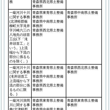
務
青森県西北県土整備
事務所
一級河川十川
青森県東青県土整備
青森県中南県土整備
に関する事務
事務所
事務所
(北津軽郡板
青森県中南県土整備
柳町大字滝井
事務所
字川崎六三の
青森県西北県土整備
八地先の頭首
事務所
工
(以下「滝
井頭首工」と
いう。)
上流
端から下流の
部分に係るも
のを除く。)
一級河川十川
青森県東青県土整備
青森県西北県土整備
に関する事務
事務所
事務所
(滝井頭首工
青森県中南県土整備
上流端から下
事務所
流の部分に係
青森県西北県土整備
るものに限
事務所
る。)
一級河川浪岡
青森県東青県土整備
青森県東青県土整備
川に関する事
事務所
事務所
務
(北津軽郡
青森県中南県土整備