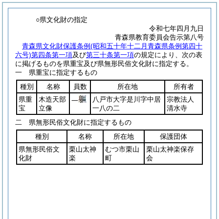
○県文化財の指定
令和七年四月九日
青森県教育委員会告示第八号
青森県文化財保護条例(昭和五十年十二月青森県条例第四十
六号)第四条第一項
及び
第三十条第一項
の規定により、次の表
に掲げるものを県重宝及び県無形民俗文化財に指定する。
一 県重宝に指定するもの
種別
名称
員数
所在地
所有者
県重
木造天部
八戸市大字是川字中居
宗教法人
一
宝
立像
一八の二
清水寺
二 県無形民俗文化財に指定するもの
種別
名称
所在地
保護団体
県無形民俗文
栗山太神
むつ市栗山
栗山太神楽保存
化財
楽
町
会