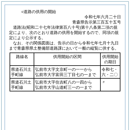
○道路の供用の開始
令和七年六月二十日
青森県告示第三百五十五号
道路法(昭和二十七年法律第百八十号)第十八条第二項の規
定により、次のとおり道路の供用を開始するので、同項の規
定により公示する。
なお、その関係図面は、告示の日から令和七年七月十九日
まで青森県県土整備部道路課において一般の縦覧に供する。
路線名
供用開始の区間
供用開始
の期日
県道石川土
弘前市大字文京町一の一一から
令和七・
手町線
弘前市大字富田三丁目七の一まで
六・二〇
県道石川土
弘前市大字住吉町八の一四から
〃
手町線
弘前市大字山道町三一の一まで