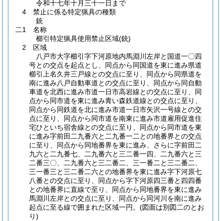
令和十七年十月三十一日まで
4 禁止に係る特定猟具の種類
銃
二1 名称
櫛引特定猟具使用禁止区域
(銃)
2 区域
八戸市大字櫛引字下河原地内馬淵川左岸と国道一〇四
号との交点を起点とし、同点から同国道を東に進み県道
櫛引上名久井三戸線との交点に至り、同点から同県道を
南に進み八戸自動車道との交点に至り、同点から同自動
車道を北西に進み市道一日市高岩線との交点に至り、同
点から同市道を東に進み青い森鉄道線との交点に至り、
同点から同鉄道を北に進み市道一日市矢沢一号線との交
点に至り、同点から同市道を南東に進み市道雇用促進住
宅ひといち宿舎線との交点に至り、同点から同市道を東
に進み字前田二九番六と二九番一二との地番界との交点
に至り、同点から同地番界を東に進み、さらに字前田二
九六と二九番七、二九番六と三二番一四、二九番六と三
二番三〇、二九番六と三二番二、三一番二と三二番二、
三一番三と三二番二六との地番界を東に進み字下河原七
八番との交点に至り、同点から字下河原四三番と四四番
との地番界に直線で至り、同点から同地番界を東に進み
馬淵川左岸との交点に至り、同点から同河川を南に進み
起点に至る線で囲まれた区域一円。
(図面は別図二のとお
り)