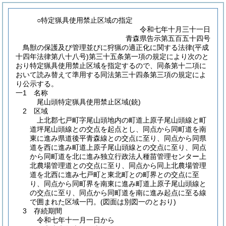
○特定猟具使用禁止区域の指定
令和七年十月三十一日
青森県告示第五百五十四号
鳥獣の保護及び管理並びに狩猟の適正化に関する法律(平成
十四年法律第八十八号)第三十五条第一項の規定により次のと
おり特定猟具使用禁止区域を指定するので、同条第十二項に
おいて読み替えて準用する同法第三十四条第三項の規定によ
り公示する。
一1 名称
尾山頭特定猟具使用禁止区域
(銃)
2 区域
上北郡七戸町字尾山頭地内の町道上原子尾山頭線と町
道坪尾山頭線との交点を起点とし、同点から同町道を南
東に進み県道後平青森線との交点に至り、同点から同県
道を西に進み町道上原子尾山頭線との交点に至り、同点
から同町道を北に進み独立行政法人種苗管理センター上
北農場管理道との交点に至り、同点から同上北農場管理
道を北西に進み七戸町と東北町との町界との交点に至
り、同点から同町界を南東に進み町道上原子尾山頭線と
の交点に至り、同点から同町道を南に進み起点に至る線
で囲まれた区域一円。
(図面は別図一のとおり)
3 存続期間
令和七年十一月一日から