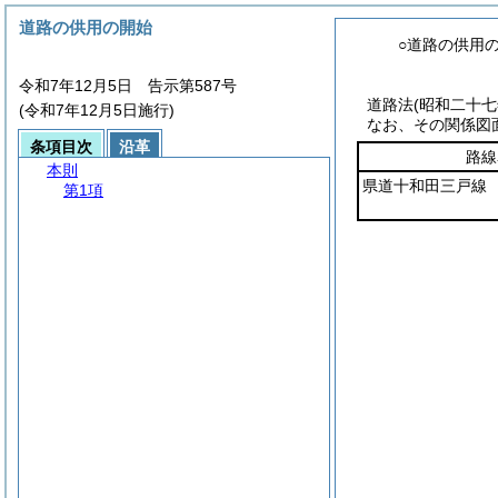
道路の供用の開始
○道路の供用
令和7年12月5日 告示第587号
道路法(昭和二十
(令和7年12月5日施行)
なお、その関係図
条項目次
沿革
路線
本則
県道十和田三戸線
第1項