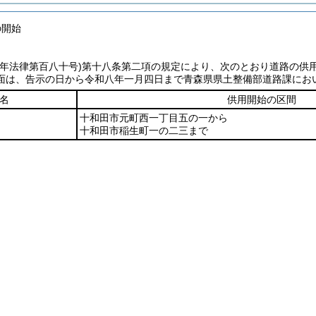
の開始
七年法律第百八十号)第十八条第二項の規定により、次のとおり道路の供
面は、告示の日から令和八年一月四日まで青森県県土整備部道路課にお
名
供用開始の区間
十和田市元町西一丁目五の一から
十和田市稲生町一の二三まで