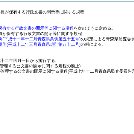
委員が保有する行政文書の開示等に関する規程
保有する行政文書の開示等に関する規程
を次のように定める。
員が保有する行政文書の開示等に関する規程
例
(平成十一年十二月青森県条例第五十五号)
の規定による青森県監査委
規則
(平成十二年三月青森県規則第八十二号)
の例による。
成十二年四月一日から施行する。
が管理する公文書の開示に関する規程の廃止)
が管理する公文書の開示に関する規程
(平成七年十二月青森県監査委員告