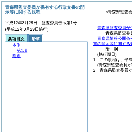
青森県監査委員が保有する行政文書の開
示等に関する規程
○青森県監査
平成12年3月29日 監査委員告示第1号
青森県監査委員が
(平成12年3月29日施行)
青森県監査委
青森県情報公開条
条項目次
沿革
書の開示等に関する
本則
附
則
第1項
(施行期日)
附則
1
この規程は、平
(青森県監査委員
2
青森県監査委員