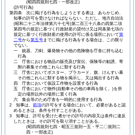
(昭四四規則七四・一部改正)
(許可行為)
第四条
次に掲げる行為をしようとする者は、あらかじめ、
知事の許可を受けなければならない。
ただし、地方自治法
(昭和二十二年法律第六十七号)
第二百三十八条の四第二項
第四号の規定に基づく行政財産の貸付け又は同条第七項の
規定に基づく行政財産の使用の許可に係る場所において
第
二号
から
第五号
までに掲げる行為をする場合は、この限り
でない。
一
銃器、刀剣、爆発物その他の危険物を庁舎に持ち込む
行為
二
庁舎における物品の販売及び宣伝、保険等の勧誘、寄
附の募集その他これらに類する行為
三
庁舎においてポスター、プラカード、旗、けんすい幕
その他これらに類する物を掲示し、又は掲出する行為
四
庁舎において仮設工作物を設置する行為
五
庁舎において物件
(自動車その他の車両を除く。)
を所
定の場所以外の場所に置く行為
六
集会等のため庁舎を一時的に使用する行為
2
知事は、
前項
の許可をする場合において、必要があると認
めるときは、条件を付すことがある。
3
知事は、許可を受けた者がその許可の内容又は条件に違反
したときは、その許可を取り消すことがある。
(昭四四規則七四・昭五三規則一五・平二〇規則二
四・一部改正)