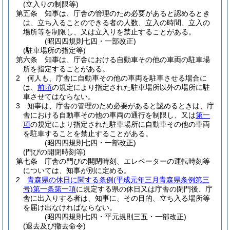
(立入りの制限等)
第五条
知事は、庁舎の管理のため必要があると認めるとき
は、立ち入ることのできる者の人数、立入の時間、立入の
場所等を制限し、又は立入りを禁止することがある。
(昭四四規則七四・一部改正)
(駐車場所の指定等)
第六条
知事は、庁舎における自動車その他の車両の駐車場
所を指定することがある。
2
何人も、庁舎に自動車その他の車両を駐車させる場合に
は、
前項
の規定により指定された駐車場所以外の場所に駐
車させてはならない。
3
知事は、庁舎の管理のため必要があると認めるときは、庁
舎における自動車その他の車両の通行を制限し、又は
第一
項
の規定により指定された駐車場所に自動車その他の車両
を駐車することを禁止することがある。
(昭四四規則七四・一部改正)
(門ぴの開閉時刻等)
第七条
庁舎の門ぴの開閉時刻、エレベーターの運転時刻等
については、知事が別に定める。
2
青森県の休日に関する条例
(平成元年三月青森県条例第三
号)
第一条第一項
に規定する県の休日又は庁舎の閉門後、庁
舎に出入りする者は、知事に、その目的、立ち入る場所等
を届け出なければならない。
(昭四四規則七四・平元規則三五・一部改正)
(退去及び撤去命令)