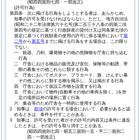
(昭四四規則七四・一部改正)
(許可行為)
第四条
次に掲げる行為をしようとする者は、あらかじめ、
知事の許可を受けなければならない。
ただし、地方自治法
(昭和二十二年法律第六十七号)
第二百三十八条の四第二項
第四号の規定に基づく行政財産の貸付け又は同条第七項の
規定に基づく行政財産の使用の許可に係る場所において
第
二号
から
第五号
までに掲げる行為をする場合は、この限り
でない。
一
銃器、刀剣、爆発物その他の危険物を庁舎に持ち込む
行為
二
庁舎における物品の販売及び宣伝、保険等の勧誘、寄
附の募集その他これらに類する行為
三
庁舎においてポスター、プラカード、旗、けんすい幕
その他これらに類する物を掲示し、又は掲出する行為
四
庁舎において仮設工作物を設置する行為
五
庁舎において物件
(自動車その他の車両を除く。)
を所
定の場所以外の場所に置く行為
六
集会等のため庁舎を一時的に使用する行為
2
知事は、
前項
の許可をする場合において、必要があると認
めるときは、条件を付すことがある。
3
知事は、許可を受けた者がその許可の内容又は条件に違反
したときは、その許可を取り消すことがある。
(昭四四規則七四・昭五三規則一五・平二〇規則二
四・一部改正)