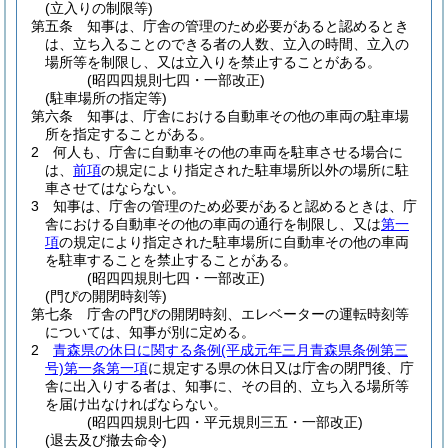
(立入りの制限等)
第五条
知事は、庁舎の管理のため必要があると認めるとき
は、立ち入ることのできる者の人数、立入の時間、立入の
場所等を制限し、又は立入りを禁止することがある。
(昭四四規則七四・一部改正)
(駐車場所の指定等)
第六条
知事は、庁舎における自動車その他の車両の駐車場
所を指定することがある。
2
何人も、庁舎に自動車その他の車両を駐車させる場合に
は、
前項
の規定により指定された駐車場所以外の場所に駐
車させてはならない。
3
知事は、庁舎の管理のため必要があると認めるときは、庁
舎における自動車その他の車両の通行を制限し、又は
第一
項
の規定により指定された駐車場所に自動車その他の車両
を駐車することを禁止することがある。
(昭四四規則七四・一部改正)
(門ぴの開閉時刻等)
第七条
庁舎の門ぴの開閉時刻、エレベーターの運転時刻等
については、知事が別に定める。
2
青森県の休日に関する条例
(平成元年三月青森県条例第三
号)
第一条第一項
に規定する県の休日又は庁舎の閉門後、庁
舎に出入りする者は、知事に、その目的、立ち入る場所等
を届け出なければならない。
(昭四四規則七四・平元規則三五・一部改正)
(退去及び撤去命令)