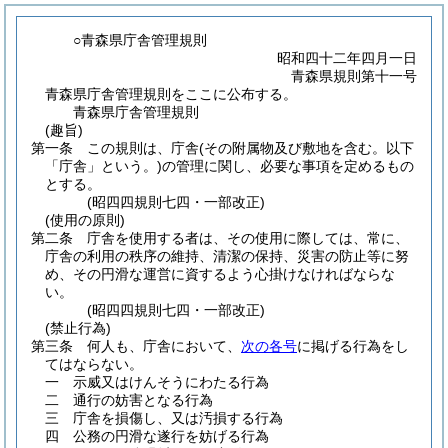
○青森県庁舎管理規則
昭和四十二年四月一日
青森県規則第十一号
青森県庁舎管理規則をここに公布する。
青森県庁舎管理規則
(趣旨)
第一条
この規則は、庁舎
(その附属物及び敷地を含む。以下
「庁舎」という。)
の管理に関し、必要な事項を定めるもの
とする。
(昭四四規則七四・一部改正)
(使用の原則)
第二条
庁舎を使用する者は、その使用に際しては、常に、
庁舎の利用の秩序の維持、清潔の保持、災害の防止等に努
め、その円滑な運営に資するよう心掛けなければならな
い。
(昭四四規則七四・一部改正)
(禁止行為)
第三条
何人も、庁舎において、
次の各号
に掲げる行為をし
てはならない。
一
示威又はけんそうにわたる行為
二
通行の妨害となる行為
三
庁舎を損傷し、又は汚損する行為
四
公務の円滑な遂行を妨げる行為