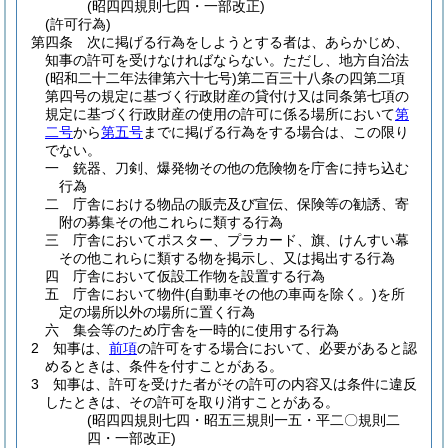
(昭四四規則七四・一部改正)
(許可行為)
第四条
次に掲げる行為をしようとする者は、あらかじめ、
知事の許可を受けなければならない。
ただし、地方自治法
(昭和二十二年法律第六十七号)
第二百三十八条の四第二項
第四号の規定に基づく行政財産の貸付け又は同条第七項の
規定に基づく行政財産の使用の許可に係る場所において
第
二号
から
第五号
までに掲げる行為をする場合は、この限り
でない。
一
銃器、刀剣、爆発物その他の危険物を庁舎に持ち込む
行為
二
庁舎における物品の販売及び宣伝、保険等の勧誘、寄
附の募集その他これらに類する行為
三
庁舎においてポスター、プラカード、旗、けんすい幕
その他これらに類する物を掲示し、又は掲出する行為
四
庁舎において仮設工作物を設置する行為
五
庁舎において物件
(自動車その他の車両を除く。)
を所
定の場所以外の場所に置く行為
六
集会等のため庁舎を一時的に使用する行為
2
知事は、
前項
の許可をする場合において、必要があると認
めるときは、条件を付すことがある。
3
知事は、許可を受けた者がその許可の内容又は条件に違反
したときは、その許可を取り消すことがある。
(昭四四規則七四・昭五三規則一五・平二〇規則二
四・一部改正)