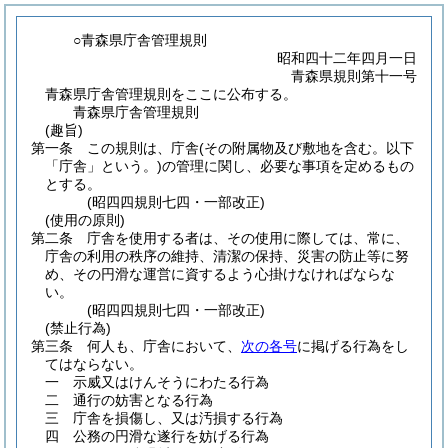
○青森県庁舎管理規則
昭和四十二年四月一日
青森県規則第十一号
青森県庁舎管理規則をここに公布する。
青森県庁舎管理規則
(趣旨)
第一条
この規則は、庁舎
(その附属物及び敷地を含む。以下
「庁舎」という。)
の管理に関し、必要な事項を定めるもの
とする。
(昭四四規則七四・一部改正)
(使用の原則)
第二条
庁舎を使用する者は、その使用に際しては、常に、
庁舎の利用の秩序の維持、清潔の保持、災害の防止等に努
め、その円滑な運営に資するよう心掛けなければならな
い。
(昭四四規則七四・一部改正)
(禁止行為)
第三条
何人も、庁舎において、
次の各号
に掲げる行為をし
てはならない。
一
示威又はけんそうにわたる行為
二
通行の妨害となる行為
三
庁舎を損傷し、又は汚損する行為
四
公務の円滑な遂行を妨げる行為