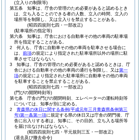
(立入りの制限等)
第五条
知事は、庁舎の管理のため必要があると認めるとき
は、立ち入ることのできる者の人数、立入の時間、立入の
場所等を制限し、又は立入りを禁止することがある。
(昭四四規則七四・一部改正)
(駐車場所の指定等)
第六条
知事は、庁舎における自動車その他の車両の駐車場
所を指定することがある。
2
何人も、庁舎に自動車その他の車両を駐車させる場合に
は、
前項
の規定により指定された駐車場所以外の場所に駐
車させてはならない。
3
知事は、庁舎の管理のため必要があると認めるときは、庁
舎における自動車その他の車両の通行を制限し、又は
第一
項
の規定により指定された駐車場所に自動車その他の車両
を駐車することを禁止することがある。
(昭四四規則七四・一部改正)
(門ぴの開閉時刻等)
第七条
庁舎の門ぴの開閉時刻、エレベーターの運転時刻等
については、知事が別に定める。
2
青森県の休日に関する条例
(平成元年三月青森県条例第三
号)
第一条第一項
に規定する県の休日又は庁舎の閉門後、庁
舎に出入りする者は、知事に、その目的、立ち入る場所等
を届け出なければならない。
(昭四四規則七四・平元規則三五・一部改正)
(退去及び撤去命令)