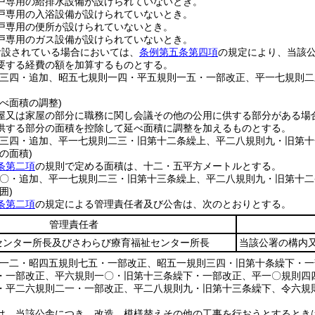
戸専用の給排水設備が設けられていないとき。
戸専用の入浴設備が設けられていないとき。
戸専用の便所が設けられていないとき。
戸専用のガス設備が設けられていないとき。
附設されている場合においては、
条例第五条第四項
の規定により、当該
要する経費の額を加算するものとする。
則三四・追加、昭五七規則一四・平五規則一五・一部改正、平一七規則
べ面積の調整)
屋又は家屋の部分に職務に関し会議その他の公用に供する部分がある場
供する部分の面積を控除して延べ面積に調整を加えるものとする。
則三四・追加、平一七規則二三・旧第十二条繰上、平二八規則九・旧第十
の面積)
条第二項
の規則で定める面積は、十二・五平方メートルとする。
一〇・追加、平一七規則二三・旧第十三条繰上、平二八規則九・旧第十二
囲)
条第二項
の規定による管理責任者及び公舎は、次のとおりとする。
管理責任者
センター所長及びさわらび療育福祉センター所長
当該公署の構内
則一二・昭四五規則七五・一部改正、昭五一規則三四・旧第十条繰下・
・一部改正、平六規則一〇・旧第十三条繰下・一部改正、平一〇規則四
・平二六規則二一・一部改正、平二八規則九・旧第十三条繰下、令六規
は、当該公舎につき、改造、模様替えその他の工事を行おうとするとき