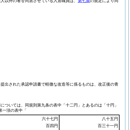
雇人以外の者を同居させている入居職員は、
第七条
の規定により同
に提出された承認申請書で軽微な改造等に係るものは、改正後の青
用については、同規則第九条の表中「十二円」とあるのは「十円」
第一項の表中「
六十七円
八十五円
百四円
百三十一円