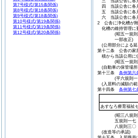
三
当該公舎に各
第7号様式
(第15条関係)
四
当該公舎に各
第8号様式
(第18条関係)
五
当該公舎に各
第9号様式
(第18条関係)
六
当該公舎に各
第10号様式
(第19条関係)
2
公舎に浄化槽が
第11号様式
(第19条関係)
化槽の維持管理に
第12号様式
(第20条関係)
(昭五一規
一部改正)
(公用部分による延
第十二条
公舎の家
積から当該公用に
(昭五一規
(自動車の保管場所
第十三条
条例第六
(平六規則
(入居料の減額の範
第十四条
条例第七
あすなろ療育福祉
(昭三八規
五規則一七
八規則三〇
(改造等の承認)
第十五条
入居職員