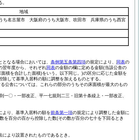
る。
地域
うち名古屋市 大阪府のうち大阪市、吹田市 兵庫県のうち西宮
ととなる場合においては、
条例第五条第四項
の規定により、
同表
の
の翌年度から、それぞれ
同表
の金額の欄に定める金額
(当該公舎の
床面積を合計した面積)
をいう。以下同じ。)
の区分に応じた金額を
控除して基準入居料の額に調整を加えるものとする。
する公舎については、これらの部分のうちその床面積が最大のもの
規則一〇・一部改正、平一七規則二三・旧第十条繰上・一部改正、
により、基準入居料の額を
前条第一項
の規定により調整した金額に
数を百分の百から控除した数
(その数が百分の七十を下回るとき
法により設置されたものであるとき。