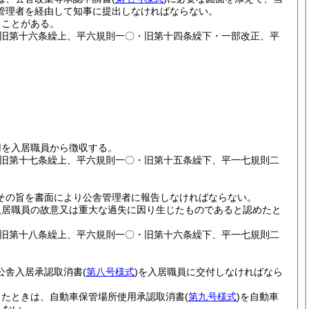
管理者を経由して知事に提出しなければならない。
ることがある。
・旧第十六条繰上、平六規則一〇・旧第十四条繰下・一部改正、平
用を入居職員から徴収する。
・旧第十七条繰上、平六規則一〇・旧第十五条繰下、平一七規則二
その旨を書面により公舎管理者に報告しなければならない。
入居職員の故意又は重大な過失に因り生じたものであると認めたと
・旧第十八条繰上、平六規則一〇・旧第十六条繰下、平一七規則二
公舎入居承認取消書
(
第八号様式
)
を入居職員に交付しなければなら
したときは、自動車保管場所使用承認取消書
(
第九号様式
)
を自動車