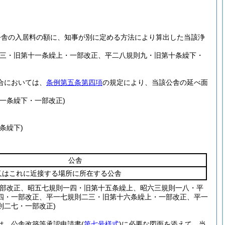
公舎の入居料の額に、知事が別に定める方法により算出した当該浄
二三・旧第十一条繰上・一部改正、平二八規則九・旧第十条繰下・
合においては、
条例第五条第四項
の規定により、当該公舎の延べ面
一条繰下・一部改正)
条繰下)
公舎
又はこれに近接する場所に所在する公舎
一部改正、昭五七規則一四・旧第十五条繰上、昭六三規則一八・平
四・一部改正、平一七規則二三・旧第十六条繰上・一部改正、平一
則二七・一部改正)
は、公舎改築等承認申請書
(
第七号様式
)
に必要な図面を添えて、当