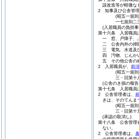
該改造等が軽微な
2
知事及び公舎管
(昭五一規
一七規則二
(入居職員の負担事
第十六条
入居職員
一
窓、戸障子、
二
公舎内外の掃
三
電気、水道及
四
汚物、じんか
五
その他公舎の
2
入居職員が、
前
(昭五一規
三・旧第十
(公舎のき損の報告
第十七条
入居職員
2
公舎管理者は、
きは、そのてんま
(昭五一規
三・旧第十
(承認の取消し)
第十八条
公舎管理
ない。
2
公舎管理者は、