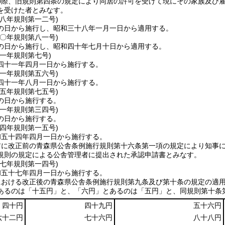
の際、旧規則第四条の規定により同居の許可を受けて現にその家族及び
を受けた者とみなす。
三八年
規則第一二号)
の日から施行し、昭和三十八年一月一日から適用する。
四〇年
規則第八一号)
の日から施行し、昭和四十年七月十日から適用する。
四一年
規則第七号)
四十一年四月一日から施行する。
四一年
規則第五六号)
四十一年八月一日から施行する。
四五年
規則第七五号)
の日から施行する。
五一年
規則第三四号)
の日から施行する。
五四年
規則第一五号)
和五十四年四月一日から施行する。
前に改正前の青森県公舎条例施行規則第十六条第一項の規定により知事
規則の規定による公舎管理者に提出された承認申請書とみなす。
五七年
規則第一四号)
和五十七年四月一日から施行する。
における改正後の青森県公舎条例施行規則第九条及び第十条の規定の適
あるのは「十五円」と、「六円」とあるのは「五円」と、同規則第十条
四十円
四十九円
五十六円
六十二円
七十六円
八十八円