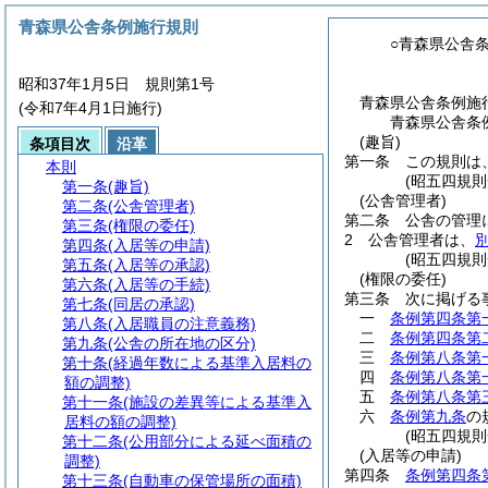
青森県公舎条例施行規則
○青森県公舎
昭和37年1月5日 規則第1号
青森県公舎条例施
(令和7年4月1日施行)
青森県公舎条
(趣旨)
条項目次
沿革
第一条
この規則は
本則
(昭五四規
第一条
(趣旨)
(公舎管理者)
第二条
(公舎管理者)
第二条
公舎の管理
第三条
(権限の委任)
2
公舎管理者は、
第四条
(入居等の申請)
(昭五四規
第五条
(入居等の承認)
(権限の委任)
第六条
(入居等の手続)
第三条
次に掲げる
第七条
(同居の承認)
一
条例第四条第
第八条
(入居職員の注意義務)
二
条例第四条第
第九条
(公舎の所在地の区分)
三
条例第八条第
第十条
(経過年数による基準入居料の
四
条例第八条第
額の調整)
五
条例第八条第
第十一条
(施設の差異等による基準入
六
条例第九条
の
居料の額の調整)
(昭五四規
第十二条
(公用部分による延べ面積の
(入居等の申請)
調整)
第四条
条例第四条
第十三条
(自動車の保管場所の面積)