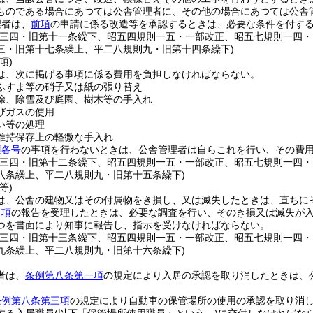
ものである場合にあつては公舎管理者に、その他の場合にあつては公舎
理者は、
前項
の申請に係る改造等を承認するときは、必要な条件を付す
則三四・旧第十一条繰下、昭五四規則一五・一部改正、昭五七規則一四
三・旧第十七条繰上、平二八規則九・旧第十四条繰下)
項)
は、次に掲げる事項に係る費用を負担しなければならない。
ふすま等の硝子又は紙の張り替え
除、除雪及び庭園、樹木等の手入れ
びガスの使用
い等の処理
維持保存上の軽微な手入れ
項各号
の事項を行わないときは、公舎管理者は自らこれを行い、その費
則三四・旧第十二条繰下、昭五四規則一五・一部改正、昭五七規則一四
八条繰上、平二八規則九・旧第十五条繰下)
等)
は、公舎の建物又はその付属物をき損し、又は滅失したときは、直ちに
前項
の報告を受理したときは、必要な調査を行い、そのき損又は滅失が
つを書面により知事に報告し、指示を受けなければならない。
則三四・旧第十三条繰下、昭五四規則一五・一部改正、昭五七規則一四
九条繰上、平二八規則九・旧第十六条繰下)
者は、
条例第八条第一項
の規定により入居の承認を取り消したときは、
条例第八条第三項
の規定により自動車の保管場所の使用の承認を取り消