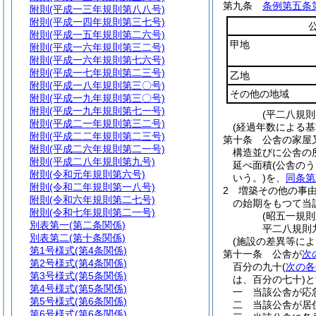
第九条
条例第五条
附則
(平成一三年規則第八八号)
附則
(平成一四年規則第三七号)
附則
(平成一五年規則第二六号)
甲地
附則
(平成一六年規則第三二号)
附則
(平成一六年規則第七六号)
附則
(平成一七年規則第二三号)
乙地
附則
(平成一八年規則第三〇号)
その他の地域
附則
(平成一九年規則第三〇号)
附則
(平成一九年規則第七一号)
(平二八規則
附則
(平成二一年規則第三二号)
(経過年数による基
附則
(平成二二年規則第二三号)
第十条
公舎の家屋
附則
(平成二六年規則第二一号)
構造並びに公舎の
附則
(平成二八年規則第九号)
延べ面積
(公舎の
附則
(令和元年規則第六号)
いう。)
を、
同条第
附則
(令和二年規則第一八号)
2
増築その他の事
附則
(令和六年規則第二七号)
の始期をもつて当
附則
(令和七年規則第二一号)
(昭五一規
別表第一
(第二条関係)
平二八規則
別表第二
(第十条関係)
(施設の差異等に
第1号様式
(第4条関係)
第十一条
公舎が
次
第2号様式
(第4条関係)
百分の九十
(
次の各
第3号様式
(第5条関係)
は、百分の七十)
と
第4号様式
(第5条関係)
一
当該公舎が応
第5号様式
(第6条関係)
二
当該公舎が居
第6号様式
(第6条関係)