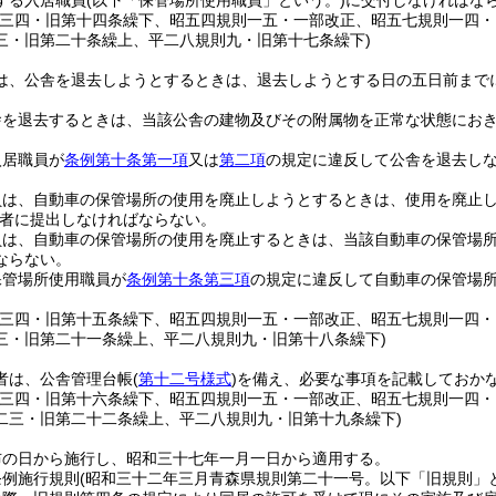
する入居職員
(以下「保管場所使用職員」という。)
に交付しなければな
則三四・旧第十四条繰下、昭五四規則一五・一部改正、昭五七規則一四
三・旧第二十条繰上、平二八規則九・旧第十七条繰下)
は、公舎を退去しようとするときは、退去しようとする日の五日前まで
舎を退去するときは、当該公舎の建物及びその附属物を正常な状態にお
入居職員が
条例第十条第一項
又は
第二項
の規定に違反して公舎を退去し
員は、自動車の保管場所の使用を廃止しようとするときは、使用を廃止
者に提出しなければならない。
員は、自動車の保管場所の使用を廃止するときは、当該自動車の保管場
ならない。
保管場所使用職員が
条例第十条第三項
の規定に違反して自動車の保管場
則三四・旧第十五条繰下、昭五四規則一五・一部改正、昭五七規則一四
三・旧第二十一条繰上、平二八規則九・旧第十八条繰下)
者は、公舎管理台帳
(
第十二号様式
)
を備え、必要な事項を記載しておか
則三四・旧第十六条繰下、昭五四規則一五・一部改正、昭五七規則一四
二三・旧第二十二条繰上、平二八規則九・旧第十九条繰下)
布の日から施行し、昭和三十七年一月一日から適用する。
条例施行規則
(昭和三十二年三月青森県規則第二十一号。以下「旧規則」