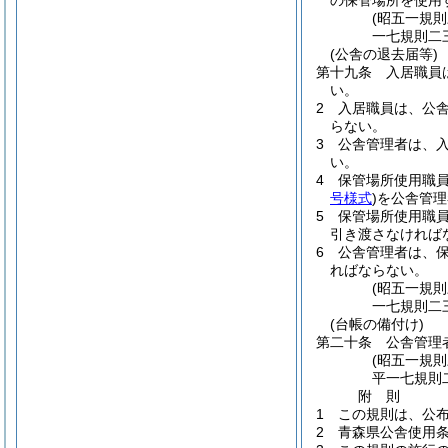
の保管場所を使用
(昭五一規
一七規則二
(公舎の退去届等)
第十九条
入居職員
い。
2
入居職員は、公
らない。
3
公舎管理者は、
い。
4
保管場所使用職
号様式
)
を公舎管理
5
保管場所使用職
引き渡さなければ
6
公舎管理者は、
ればならない。
(昭五一規
一七規則二
(台帳の備付け)
第二十条
公舎管理
(昭五一規
平一七規則
附
則
1
この規則は、公
2
青森県公舎使用