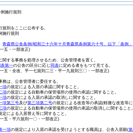
条例施行規則
行規則をここに公布する。
例施行規則
、
青森県公舎条例
(昭和三十六年十月青森県条例第六十号。以下「条例」
則一五・一部改正)
に関する事務を処理させるため、公舎管理者を置く。
別表第一
の公舎の区分に応じ
同表
に定める者をもつて充てる。
則一五・全改、平一七規則二三・平一九規則三〇・一部改正)
事務は、公舎管理者に委任する。
一項
の規定による入居の承認に関すること。
二項
の規定による自動車の保管場所の使用の承認に関すること。
一項
の規定による入居の承認の取消しに関すること。
一項第三号
及び
第三項第二号
の規定による改造等の承認
(軽微な改造等に
三項
の規定による自動車の保管場所の使用の承認の取消しに関すること
規定による入居替え等に関すること。
則一五・平六規則一〇・一部改正)
第一項
の規定により入居の承認を受けようとする職員は、公舎入居願
(
第