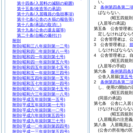
い。
第十四条
(入居料の減額の範囲)
2
条例第四条第二
第十五条
(改造等の承認)
ばならない。
第十六条
(入居職員の負担事項)
(昭五四規
第十七条
(公舎のき損の報告等)
(入居等の承認)
第十八条
(承認の取消し)
第五条
公舎管理者
第十九条
(公舎の退去届等)
定しなければなら
第二十条
(台帳の備付け)
2
公舎管理者は、
附則
3
公舎管理者は、
附則
(昭和三八年規則第一二号)
しなければならな
附則
(昭和四〇年規則第八一号)
4
公舎管理者は、
附則
(昭和四一年規則第七号)
(昭五四規
附則
(昭和四一年規則第五六号)
(入居等の手続)
附則
(昭和四五年規則第七五号)
第六条
条例第四条
附則
(昭和五一年規則第三四号)
公舎入居届
(
第五号
附則
(昭和五四年規則第一五号)
2
条例第四条第二
附則
(昭和五七年規則第一四号)
し、使用の開始の
附則
(昭和六〇年規則第七五号)
(昭五四規
附則
(昭和六三年規則第一八号)
(同居の承認)
附則
(平成五年規則第一五号)
第七条
公舎に入居
附則
(平成五年規則第一七号)
けなければならな
附則
(平成六年規則第一〇号)
(昭五四規
附則
(平成六年規則第五四号)
(入居職員の注意義
附則
(平成九年規則第三七号)
第八条
入居職員は
附則
(平成一〇年規則第四四号)
(公舎の所在地の区
附則
(平成一三年規則第五四号)