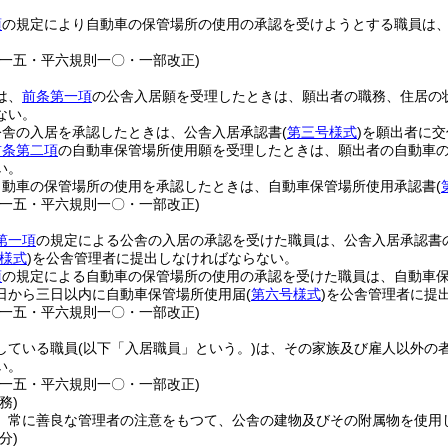
項
の規定により自動車の保管場所の使用の承認を受けようとする職員は
則一五・平六規則一〇・一部改正)
は、
前条第一項
の公舎入居願を受理したときは、願出者の職務、住居の
ない。
公舎の入居を承認したときは、公舎入居承認書
(
第三号様式
)
を願出者に交
前条第二項
の自動車保管場所使用願を受理したときは、願出者の自動車
い。
自動車の保管場所の使用を承認したときは、自動車保管場所使用承認書
(
則一五・平六規則一〇・一部改正)
第一項
の規定による公舎の入居の承認を受けた職員は、公舎入居承認書
様式
)
を公舎管理者に提出しなければならない。
項
の規定による自動車の保管場所の使用の承認を受けた職員は、自動車
日から三日以内に自動車保管場所使用届
(
第六号様式
)
を公舎管理者に提
則一五・平六規則一〇・一部改正)
している職員
(以下「入居職員」という。)
は、その家族及び雇人以外の
い。
則一五・平六規則一〇・一部改正)
務)
、常に善良な管理者の注意をもつて、公舎の建物及びその附属物を使用
分)