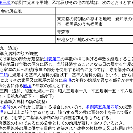
第三項
の規則で定める甲地、乙地及びその他の地域は、次のとおりとす
公舎の所在地
東京都の特別区の存する地域 愛知県の
市 福岡県のうち福岡市
青森市
甲地及び乙地以外の地域
九・追加)
準入居料の額の調整)
又は家屋の部分が建築後
別表第二
の年数の欄に掲げる年数を経過するこ
所在地及び年数の区分に応じ、当該経過することとなる日の属する年度
うち家屋の延べ面積
(家屋の部分を使用する場合にあつては、専用部分の
二項
に規定する基準入居料の額
(以下「基準入居料の額」という。)
から
由によりその家屋又は家屋の部分に
前項
の年数の始期が異なる部分が存
該公舎に係る
同項
の年数の始期とする。
則三四・追加、昭五七規則一四・昭六三規則一八・平五規則一五・平六
九・旧第九条繰下・一部改正)
よる基準入居料の額の調整)
の各号
のいずれかに該当する場合においては、
条例第五条第四項
の規定
号
の二以上に該当するときは、該当する号の数に百分の十を乗じて得た
する。)
を乗じて基準入居料の額に調整を加えるものとする。
急仮設のものであるため公舎としての効用が著しく劣つているとき。
住の用以外の用に供する目的で建築された建物の模様替え又は転用の方