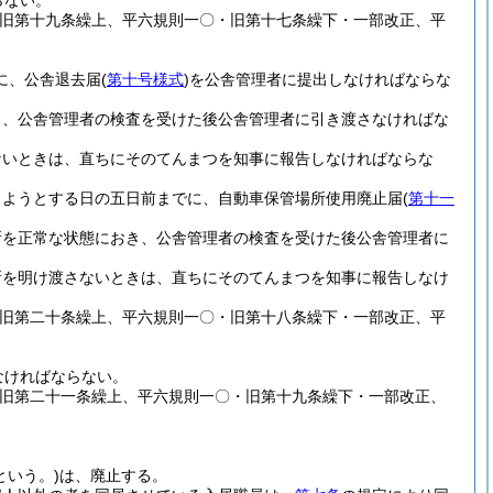
らない。
・旧第十九条繰上、平六規則一〇・旧第十七条繰下・一部改正、平
に、公舎退去届
(
第十号様式
)
を公舎管理者に提出しなければならな
き、公舎管理者の検査を受けた後公舎管理者に引き渡さなければな
ないときは、直ちにそのてんまつを知事に報告しなければならな
しようとする日の五日前までに、自動車保管場所使用廃止届
(
第十一
所を正常な状態におき、公舎管理者の検査を受けた後公舎管理者に
所を明け渡さないときは、直ちにそのてんまつを知事に報告しなけ
・旧第二十条繰上、平六規則一〇・旧第十八条繰下・一部改正、平
なければならない。
・旧第二十一条繰上、平六規則一〇・旧第十九条繰下・一部改正、
という。)
は、廃止する。