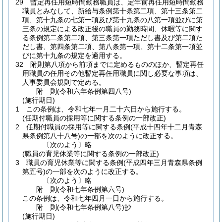
29
暫定再任用短時間勤務職員は、定年前再任用短時間勤務
職員とみなして、新給与条例第十条第二項、第十三条第二
項、第十九条の七第一項及び第十九条の八第一項並びに第
三条の規定による改正後の職員の勤務時間、休暇等に関す
る条例第二条第二項、第三条第一項ただし書及び第二項た
だし書、第四条第二項、第八条第一項、第十二条第一項並
びに第十九条の規定を適用する。
32
附則第八項から前項までに定めるもののほか、暫定再任
用職員の任用その他暫定再任用職員に関し必要な事項は、
人事委員会規則で定める。
附
則
(令和六年
条例第四八号)
(施行期日)
1
この条例は、令和七年一月二十六日から施行する。
(任期付職員の採用等に関する条例の一部改正)
2
任期付職員の採用等に関する条例
(平成十四年十二月青森
県条例第八十八号)
の一部を次のように改正する。
〔次のよう〕略
(職員の育児休業等に関する条例の一部改正)
3
職員の育児休業等に関する条例
(平成四年三月青森県条例
第五号)
の一部を次のように改正する。
〔次のよう〕略
附
則
(令和七年
条例第六号)
この条例は、令和七年四月一日から施行する。
附
則
(令和七年
条例第八号)
抄
(施行期日)