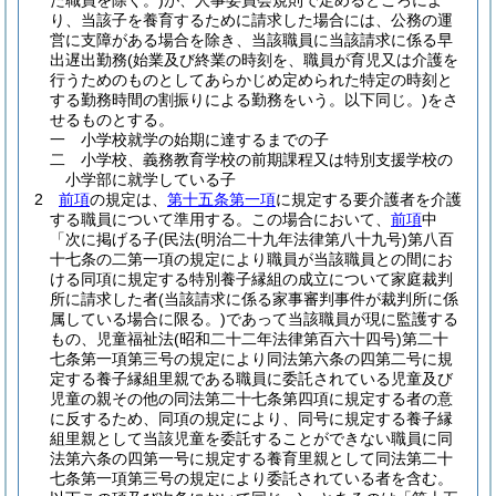
た職員を除く。)
が、人事委員会規則で定めるところによ
り、当該子を養育するために請求した場合には、公務の運
営に支障がある場合を除き、当該職員に当該請求に係る早
出遅出勤務
(始業及び終業の時刻を、職員が育児又は介護を
行うためのものとしてあらかじめ定められた特定の時刻と
する勤務時間の割振りによる勤務をいう。以下同じ。)
をさ
せるものとする。
一
小学校就学の始期に達するまでの子
二
小学校、義務教育学校の前期課程又は特別支援学校の
小学部に就学している子
2
前項
の規定は、
第十五条第一項
に規定する要介護者を介護
する職員について準用する。
この場合において、
前項
中
「次に掲げる子
(民法
(明治二十九年法律第八十九号)
第八百
十七条の二第一項の規定により職員が当該職員との間にお
ける同項に規定する特別養子縁組の成立について家庭裁判
所に請求した者
(当該請求に係る家事審判事件が裁判所に係
属している場合に限る。)
であって当該職員が現に監護する
もの、児童福祉法
(昭和二十二年法律第百六十四号)
第二十
七条第一項第三号の規定により同法第六条の四第二号に規
定する養子縁組里親である職員に委託されている児童及び
児童の親その他の同法第二十七条第四項に規定する者の意
に反するため、同項の規定により、同号に規定する養子縁
組里親として当該児童を委託することができない職員に同
法第六条の四第一号に規定する養育里親として同法第二十
七条第一項第三号の規定により委託されている者を含む。