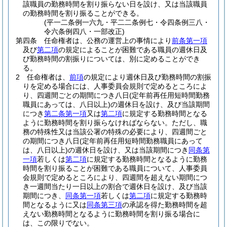
該職員の勤務時間を割り振らない日を設け、又は当該職員
の勤務時間を割り振ることができる。
(平一二条例一六九・平二二条例七・令四条例三八・
令六条例四八・一部改正)
第四条
任命権者は、公務の運営上の事情により
前条第一項
及び
第二項
の規定によることが困難である職員の週休日及
び勤務時間の割振りについては、別に定めることができ
る。
2
任命権者は、
前項
の規定により週休日及び勤務時間の割振
りを定める場合には、人事委員会規則で定めるところによ
り、四週間ごとの期間につき八日
(定年前再任用短時間勤務
職員にあっては、八日以上)
の週休日を設け、及び当該期間
につき
第二条第一項
又は
第二項
に規定する勤務時間となる
ように勤務時間を割り振らなければならない。
ただし、職
務の特殊性又は当該公署の特殊の必要により、四週間ごと
の期間につき八日
(定年前再任用短時間勤務職員にあって
は、八日以上)
の週休日を設け、又は当該期間につき
同条第
一項
若しくは
第二項
に規定する勤務時間となるように勤務
時間を割り振ることが困難である職員について、人事委員
会規則で定めるところにより、四週間を超えない期間につ
き一週間当たり一日以上の割合で週休日を設け、及び当該
期間につき、
同条第一項
若しくは
第二項
に規定する勤務時
間となるように又は
同条第三項
の承認を得た勤務時間を超
えない勤務時間となるように勤務時間を割り振る場合に
は、この限りでない。