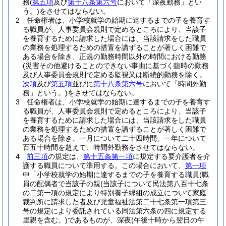
務
(
第五項
及び
第十八条第六号
において「深夜勤務」とい
う。)
をさせてはならない。
2
任命権者は、小学校就学の始期に達するまでの子を養育す
る職員が、人事委員会規則で定めるところにより、当該子
を養育するために請求した場合には、当該請求をした職員
の業務を処理するための措置を講ずることが著しく困難で
ある場合を除き、正規の勤務時間以外の時間における勤務
(災害その他避けることのできない事由に基づく臨時の勤務
及び人事委員会規則で定める監視又は断続的勤務を除く。
次項
及び
第五項
並びに
第十八条第六号
において「時間外勤
務」という。)
をさせてはならない。
3
任命権者は、小学校就学の始期に達するまでの子を養育す
る職員が、人事委員会規則で定めるところにより、当該子
を養育するために請求した場合には、当該請求をした職員
の業務を処理するための措置を講ずることが著しく困難で
ある場合を除き、一月について二十四時間、一年について
百五十時間を超えて、時間外勤務をさせてはならない。
4
前三項
の規定は、
第十五条第一項
に規定する要介護者を介
護する職員について準用する。
この場合において、
第一項
中「小学校就学の始期に達するまでの子を養育する職員
(職
員の配偶者で当該子の親
(当該子について民法第八百十七条
の二第一項の規定により特別養子縁組の成立について家庭
裁判所に請求した者及び児童福祉法第二十七条第一項第三
号の規定により委託されている同法第六条の四に規定する
里親を含む。)
であるものが、深夜
(午後十時から翌日の午