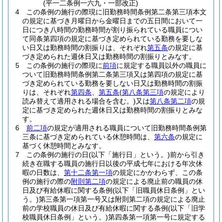
(平一二条例一六九・一部改正)
4
この条例の施行の際現に旧勤務時間条例第二条第三項本文
の規定に基づき月曜日から金曜日までの五日間において一
日につき八時間の勤務時間が割り振られている職員につい
て同条第四項の規定に基づき定められている勤務を要しな
い日又は勤務時間の割振りは、それぞれ
第五条
の規定に基
づき定められた週休日又は勤務時間の割振りとみなす。
5
この条例の施行の際現に
前項
に規定する職員以外の職員に
ついて旧勤務時間条例第二条第三項又は第四項の規定に基
づき定められている勤務を要しない日又は勤務時間の割振
りは、それぞれ
第四条
、
第五条
(
第八条第三項
の規定により
読み替えて適用される場合を含む。)
又は
第八条第二項
の規
定に基づき定められた週休日又は勤務時間の割振りとみな
す。
6
前二項
の規定が適用される職員について旧勤務時間条例第
三条に基づき定められている休憩時間は、
第六条
の規定に
基づく休憩時間とみなす。
7
この条例の施行の日
(以下「施行日」という。)
前から引き
続き在職する職員の施行日以後の平成七年における年次休
暇の日数は、
第十二条第一項
の規定にかかわらず、この条
例の施行の際の
附則第二項
の規定による廃止前の職員の休
日及び有給休暇に関する条例
(以下「旧職員休日条例」とい
う。)
第三条第一項第一号又は附則第二項の規定による廃止
前の学校職員の休日及び有給休暇に関する条例
(以下「旧学
校職員休日条例」という。)
第四条第一項第一号に規定する