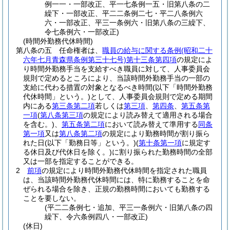
例一一・一部改正、平一七条例一五・旧第八条の二
繰下・一部改正、平二二条例二七・平二八条例六
六・一部改正、平三一条例六・旧第八条の三繰下、
令七条例六・一部改正)
(時間外勤務代休時間)
第八条の五
任命権者は、
職員の給与に関する条例
(昭和二十
六年七月青森県条例第三十七号)
第十三条第四項
の規定によ
り時間外勤務手当を支給すべき職員に対して、人事委員会
規則で定めるところにより、当該時間外勤務手当の一部の
支給に代わる措置の対象となるべき時間
(以下「時間外勤務
代休時間」という。)
として、人事委員会規則で定める期間
内にある
第三条第二項
若しくは
第三項
、
第四条
、
第五条第
一項
(
第八条第三項
の規定により読み替えて適用される場合
を含む。)
、
第五条第二項
において読み替えて準用する
同条
第一項
又は
第八条第二項
の規定により勤務時間が割り振ら
れた日
(以下「勤務日等」という。)
(
第十条第一項
に規定す
る休日及び代休日を除く。)
に割り振られた勤務時間の全部
又は一部を指定することができる。
2
前項
の規定により時間外勤務代休時間を指定された職員
は、当該時間外勤務代休時間には、特に勤務することを命
ぜられる場合を除き、正規の勤務時間においても勤務する
ことを要しない。
(平二二条例七・追加、平三一条例六・旧第八条の四
繰下、令六条例四八・一部改正)
(休日)