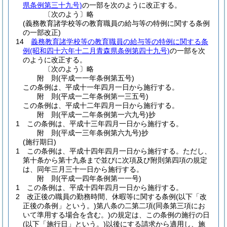
県条例第三十九号)
の一部を次のように改正する。
〔次のよう〕略
(義務教育諸学校等の教育職員の給与等の特例に関する条例
の一部改正)
14
義務教育諸学校等の教育職員の給与等の特例に関する条
例
(昭和四十六年十二月青森県条例第四十九号)
の一部を次
のように改正する。
〔次のよう〕略
附
則
(平成一一年
条例第五号)
この条例は、平成十一年四月一日から施行する。
附
則
(平成一二年
条例第一三五号)
この条例は、平成十二年四月一日から施行する。
附
則
(平成一二年
条例第一六九号)
抄
1
この条例は、平成十三年四月一日から施行する。
附
則
(平成一三年
条例第六九号)
抄
(施行期日)
1
この条例は、平成十四年四月一日から施行する。
ただし、
第十条から第十九条まで並びに次項及び附則第四項の規定
は、同年三月三十一日から施行する。
附
則
(平成一四年
条例第一一号)
1
この条例は、平成十四年四月一日から施行する。
2
改正後の職員の勤務時間、休暇等に関する条例
(以下「改
正後の条例」という。)
第八条の二第二項
(同条第三項にお
いて準用する場合を含む。)
の規定は、この条例の施行の日
(以下「施行日」という。)
以後にする請求から適用し、施