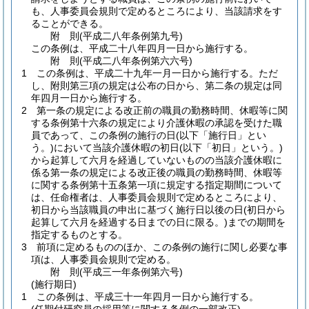
も、人事委員会規則で定めるところにより、当該請求をす
ることができる。
附
則
(平成二八年
条例第九号)
この条例は、平成二十八年四月一日から施行する。
附
則
(平成二八年
条例第六六号)
1
この条例は、平成二十九年一月一日から施行する。
ただ
し、附則第三項の規定は公布の日から、第二条の規定は同
年四月一日から施行する。
2
第一条の規定による改正前の職員の勤務時間、休暇等に関
する条例第十六条の規定により介護休暇の承認を受けた職
員であって、この条例の施行の日
(以下「施行日」とい
う。)
において当該介護休暇の初日
(以下「初日」という。)
から起算して六月を経過していないものの当該介護休暇に
係る第一条の規定による改正後の職員の勤務時間、休暇等
に関する条例第十五条第一項に規定する指定期間について
は、任命権者は、人事委員会規則で定めるところにより、
初日から当該職員の申出に基づく施行日以後の日
(初日から
起算して六月を経過する日までの日に限る。)
までの期間を
指定するものとする。
3
前項に定めるもののほか、この条例の施行に関し必要な事
項は、人事委員会規則で定める。
附
則
(平成三一年
条例第六号)
(施行期日)
1
この条例は、平成三十一年四月一日から施行する。