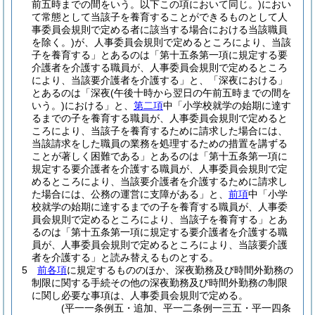
前五時までの間をいう。以下この項において同じ。)
におい
て常態として当該子を養育することができるものとして人
事委員会規則で定める者に該当する場合における当該職員
を除く。)
が、人事委員会規則で定めるところにより、当該
子を養育する」とあるのは「第十五条第一項に規定する要
介護者を介護する職員が、人事委員会規則で定めるところ
により、当該要介護者を介護する」と、「深夜における」
とあるのは「深夜
(午後十時から翌日の午前五時までの間を
いう。)
における」と、
第二項
中「小学校就学の始期に達す
るまでの子を養育する職員が、人事委員会規則で定めると
ころにより、当該子を養育するために請求した場合には、
当該請求をした職員の業務を処理するための措置を講ずる
ことが著しく困難である」とあるのは「第十五条第一項に
規定する要介護者を介護する職員が、人事委員会規則で定
めるところにより、当該要介護者を介護するために請求し
た場合には、公務の運営に支障がある」と、
前項
中「小学
校就学の始期に達するまでの子を養育する職員が、人事委
員会規則で定めるところにより、当該子を養育する」とあ
るのは「第十五条第一項に規定する要介護者を介護する職
員が、人事委員会規則で定めるところにより、当該要介護
者を介護する」と読み替えるものとする。
5
前各項
に規定するもののほか、深夜勤務及び時間外勤務の
制限に関する手続その他の深夜勤務及び時間外勤務の制限
に関し必要な事項は、人事委員会規則で定める。
(平一一条例五・追加、平一二条例一三五・平一四条