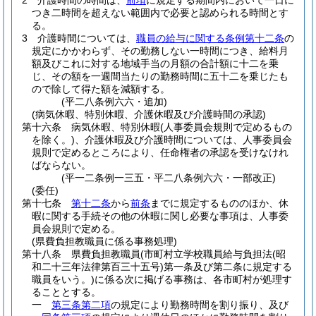
2
介護時間の時間は、
前項
に規定する期間内において一日に
つき二時間を超えない範囲内で必要と認められる時間とす
る。
3
介護時間については、
職員の給与に関する条例第十二条
の
規定にかかわらず、その勤務しない一時間につき、給料月
額及びこれに対する地域手当の月額の合計額に十二を乗
じ、その額を一週間当たりの勤務時間に五十二を乗じたも
ので除して得た額を減額する。
(平二八条例六六・追加)
(病気休暇、特別休暇、介護休暇及び介護時間の承認)
第十六条
病気休暇、特別休暇
(人事委員会規則で定めるもの
を除く。)
、介護休暇及び介護時間については、人事委員会
規則で定めるところにより、任命権者の承認を受けなけれ
ばならない。
(平一二条例一三五・平二八条例六六・一部改正)
(委任)
第十七条
第十二条
から
前条
までに規定するもののほか、休
暇に関する手続その他の休暇に関し必要な事項は、人事委
員会規則で定める。
(県費負担教職員に係る事務処理)
第十八条
県費負担教職員
(市町村立学校職員給与負担法
(昭
和二十三年法律第百三十五号)
第一条及び第二条に規定する
職員をいう。)
に係る次に掲げる事務は、各市町村が処理す
ることとする。
一
第三条第二項
の規定により勤務時間を割り振り、及び