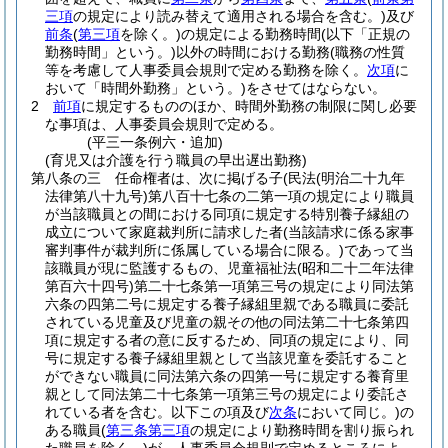
三項
の規定により読み替えて適用される場合を含む。)
及び
前条
(
第三項
を除く。)
の規定による勤務時間
(以下「正規の
勤務時間」という。)
以外の時間における勤務
(職務の性質
等を考慮して人事委員会規則で定める勤務を除く。
次項
に
おいて「時間外勤務」という。)
をさせてはならない。
2
前項
に規定するもののほか、時間外勤務の制限に関し必要
な事項は、人事委員会規則で定める。
(平三一条例六・追加)
(育児又は介護を行う職員の早出遅出勤務)
第八条の三
任命権者は、次に掲げる子
(民法
(明治二十九年
法律第八十九号)
第八百十七条の二第一項の規定により職員
が当該職員との間における同項に規定する特別養子縁組の
成立について家庭裁判所に請求した者
(当該請求に係る家事
審判事件が裁判所に係属している場合に限る。)
であって当
該職員が現に監護するもの、児童福祉法
(昭和二十二年法律
第百六十四号)
第二十七条第一項第三号の規定により同法第
六条の四第二号に規定する養子縁組里親である職員に委託
されている児童及び児童の親その他の同法第二十七条第四
項に規定する者の意に反するため、同項の規定により、同
号に規定する養子縁組里親として当該児童を委託すること
ができない職員に同法第六条の四第一号に規定する養育里
親として同法第二十七条第一項第三号の規定により委託さ
れている者を含む。以下この項及び
次条
において同じ。)
の
ある職員
(
第三条第三項
の規定により勤務時間を割り振られ