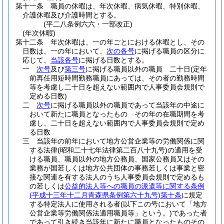
第十一条
職員の休暇は、年次休暇、病気休暇、特別休暇、
介護休暇及び介護時間とする。
(平二八条例六六・一部改正)
(年次休暇)
第十二条
年次休暇は、一の年ごとにおける休暇とし、その
日数は、一の年において、
次の各号
に掲げる職員の区分に
応じて、
当該各号
に掲げる日数とする。
一
次号
及び
第三号
に掲げる職員以外の職員 二十日
(定年
前再任用短時間勤務職員にあっては、その者の勤務時間
等を考慮し二十日を超えない範囲内で人事委員会規則で
定める日数)
二
次号
に掲げる職員以外の職員であって当該年の中途に
おいて新たに職員となったもの その年の在職期間を考
慮し、二十日を超えない範囲内で人事委員会規則で定め
る日数
三
当該年の前年において地方公営企業等の労働関係に関
する法律
(昭和二十七年法律第二百八十九号)
の適用を受
ける職員、職員以外の地方公務員、国家公務員又はその
業務が国若しくは地方公共団体の事務若しくは事業と密
接な関連を有する法人のうち人事委員会規則で定めるも
の若しくは
公益的法人等への職員の派遣等に関する条例
(平成十三年十二月青森県条例第六十九号)
第十条
に規定
する特定法人に使用される者
(以下この号において「地方
公営企業等労働関係法適用職員等」という。)
であった者
であって引き続き当該年に新たに職員となったものその