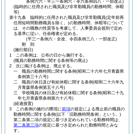
条例六六・平三一条例六・令六条例四八・一部改正)
(臨時的に任用された職員及び非常勤職員の勤務時間、休暇
等)
第十九条
臨時的に任用された職員及び非常勤職員
(定年前再
任用短時間勤務職員を除く。)
の勤務時間、休暇等について
は、その職務の性質等を考慮して、人事委員会規則で定め
る基準に従い、任命権者が定める。
(平三一条例六・全改、令四条例三八・一部改正)
附
則
(施行期日)
1
この条例は、公布の日から施行する。
(職員の勤務時間に関する条例等の廃止)
2
次に掲げる条例は、廃止する。
一
職員の勤務時間に関する条例
(昭和二十六年七月青森県
条例第三十八号)
二
職員の休日及び有給休暇に関する条例
(昭和二十六年九
月青森県条例第五十八号)
三
学校職員の休日及び有給休暇に関する条例
(昭和二十九
年七月青森県条例第六十八号)
(経過措置)
3
この条例の施行の際現に
前項
の規定による廃止前の職員の
勤務時間に関する条例
(以下「旧勤務時間条例」という。)
第二条第二項の規定に基づき定められている勤務時間は、
第二条第三項
の規定に基づき定められた勤務時間とみな
す。