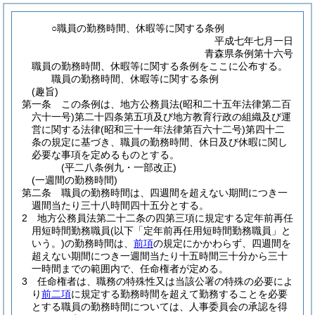
○職員の勤務時間、休暇等に関する条例
平成七年七月一日
青森県条例第十六号
職員の勤務時間、休暇等に関する条例をここに公布する。
職員の勤務時間、休暇等に関する条例
(趣旨)
第一条
この条例は、地方公務員法
(昭和二十五年法律第二百
六十一号)
第二十四条第五項及び地方教育行政の組織及び運
営に関する法律
(昭和三十一年法律第百六十二号)
第四十二
条の規定に基づき、職員の勤務時間、休日及び休暇に関し
必要な事項を定めるものとする。
(平二八条例九・一部改正)
(一週間の勤務時間)
第二条
職員の勤務時間は、四週間を超えない期間につき一
週間当たり三十八時間四十五分とする。
2
地方公務員法第二十二条の四第三項に規定する定年前再任
用短時間勤務職員
(以下「定年前再任用短時間勤務職員」と
いう。)
の勤務時間は、
前項
の規定にかかわらず、四週間を
超えない期間につき一週間当たり十五時間三十分から三十
一時間までの範囲内で、任命権者が定める。
3
任命権者は、職務の特殊性又は当該公署の特殊の必要によ
り
前二項
に規定する勤務時間を超えて勤務することを必要
とする職員の勤務時間については、人事委員会の承認を得