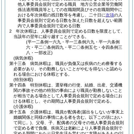
他人事委員会規則で定める職員 地方公営企業等労働関
係法適用職員等としての在職期間及びその在職期間中に
おける年次休暇の残日数等を考慮し、二十日に
次項
の人
事委員会規則で定める日数を加えた日数を超えない範囲
内で人事委員会規則で定める日数
2
年次休暇は、人事委員会規則で定める日数を限度として、
当該年の翌年に繰り越すことができる。
(平一二条例一六九・平一三条例六九・平一六条例
六・平二〇条例四九・平二〇条例五七・令四条例三
八・一部改正)
(病気休暇)
第十三条
病気休暇は、職員が負傷又は疾病のため療養する
必要があり、その勤務しないことがやむを得ないと認めら
れる場合における休暇とする。
(特別休暇)
第十四条
特別休暇は、選挙権の行使、結婚、出産、交通機
関の事故その他の特別の事由により職員が勤務しないこと
が相当である場合として人事委員会規則で定める場合にお
ける休暇とし、その期間は人事委員会規則で定める。
(介護休暇)
第十五条
介護休暇は、職員が配偶者
(届出をしないが事実上
婚姻関係と同様の事情にある者を含む。以下この項におい
て同じ。)
、父母、子、配偶者の父母その他人事委員会規則
で定める者で負傷、疾病又は老齢により人事委員会規則で
定める期間にわたり日常生活を営むのに支障があるもの
(以