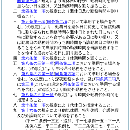
同条第三項
の規定により週休日のほかに勤務時間を割り
振らない日を設け、又は勤務時間を割り振ること。
二
第四条第一項
の規定により週休日及び勤務時間を割り
振ること。
三
第五条第一項
(
同条第二項
において準用する場合を含
む。)
の規定により、勤務日を週休日に変更して当該勤務
日に割り振られた勤務時間を週休日とされた日において
特に勤務することを命ずる必要がある日に割り振り、又
は勤務日の勤務時間のうち四時間を当該勤務日に割り振
ることをやめて当該四時間の勤務時間を当該勤務するこ
とを命ずる必要がある日に割り振ること。
四
第六条第一項
の規定により休憩時間を置くこと。
五
第八条の三第一項
(
同条第二項
において準用する場合を
含む。)
の規定により早出遅出勤務をさせること。
六
第八条の四第一項
(
同条第四項
において準用する場合を
含む。)
の規定により深夜勤務をさせ、及び
同条第二項
又
は
第三項
(これらの規定を
同条第四項
において準用する場
合を含む。)
の規定により時間外勤務をさせること。
七
第八条の五第一項
の規定により時間外勤務代休時間を
指定すること。
八
第十条第一項
の規定により代休日を指定すること。
九
第十六条
の規定により病気休暇、特別休暇、介護休暇
及び介護時間について承認をすること。
(平一二条例一三五・追加、平一七条例一五・平一八
条例六五・平二二条例七・平二二条例二七・平二八