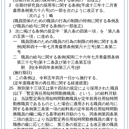
(任期付研究員の採用等に関する条例の一部改正)
2
任期付研究員の採用等に関する条例
(平成十三年十二月青
森県条例第六十八号)
の一部を次のように改正する。
〔次のよう〕略
(職員団体のための職員の行為の制限の特例に関する条例及
び職員の給与に関する条例の一部改正)
3
次に掲げる条例の規定中「第八条の四第一項」を「第八条
の五第一項」に改める。
一
職員団体のための職員の行為の制限の特例に関する条
例
(昭和四十一年七月青森県条例第六十三号)
第二条第二
号
二
職員の給与に関する条例
(昭和二十六年七月青森県条例
第三十七号)
第十二条及び第十三条第五項
附
則
(令和四年
条例第三八号)
抄
(施行期日)
1
この条例は、令和五年四月一日から施行する。
(定年退職者等の再任用に関する経過措置)
25
附則第十三項又は第十四項の規定により採用された職員
(以下「暫定再任用短時間勤務職員」という。)
の給料月額
は、当該暫定再任用短時間勤務職員が定年前再任用短時間
勤務職員であるものとした場合に適用される職員の給与に
関する条例第三条第一項の給料表の定年前再任用短時間勤
務職員の欄に掲げる基準給料月額のうち、同条例第四条第
二項の規定により当該暫定再任用短時間勤務職員の属する
職務の級に応じた額に、第三条の規定による改正後の職員