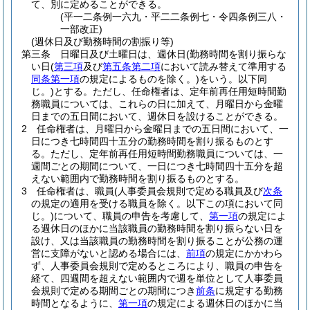
て、別に定めることができる。
(平一二条例一六九・平二二条例七・令四条例三八・
一部改正)
(週休日及び勤務時間の割振り等)
第三条
日曜日及び土曜日は、週休日
(勤務時間を割り振らな
い日
(
第三項
及び
第五条第二項
において読み替えて準用する
同条第一項
の規定によるものを除く。)
をいう。以下同
じ。)
とする。
ただし、任命権者は、定年前再任用短時間勤
務職員については、これらの日に加えて、月曜日から金曜
日までの五日間において、週休日を設けることができる。
2
任命権者は、月曜日から金曜日までの五日間において、一
日につき七時間四十五分の勤務時間を割り振るものとす
る。
ただし、定年前再任用短時間勤務職員については、一
週間ごとの期間について、一日につき七時間四十五分を超
えない範囲内で勤務時間を割り振るものとする。
3
任命権者は、職員
(人事委員会規則で定める職員及び
次条
の規定の適用を受ける職員を除く。以下この項において同
じ。)
について、職員の申告を考慮して、
第一項
の規定によ
る週休日のほかに当該職員の勤務時間を割り振らない日を
設け、又は当該職員の勤務時間を割り振ることが公務の運
営に支障がないと認める場合には、
前項
の規定にかかわら
ず、人事委員会規則で定めるところにより、職員の申告を
経て、四週間を超えない範囲内で週を単位として人事委員
会規則で定める期間ごとの期間につき
前条
に規定する勤務
時間となるように、
第一項
の規定による週休日のほかに当