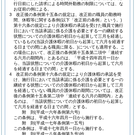
行日前にした請求による時間外勤務の制限については、な
お従前の例による。
3
改正後の条例第十五条の規定は、改正前の職員の勤務時
間、休暇等に関する条例
(以下「改正前の条例」という。)
第十六条の規定により介護休暇の承認を受けた職員で施行
日において当該承認に係る介護を必要とする一の継続する
状態についての介護休暇の初日から起算して三月を経過し
ているもの
(当該介護休暇の初日から起算して六月を経過す
る日までの間にある職員に限る。)
についても適用する。
こ
の場合において、改正後の条例第十五条第二項中「連続す
る六月の期間内」とあるのは、「平成十四年四月一日か
ら、当該状態についての介護休暇の初日から起算して六月
を経過する日までの間」とする。
4
改正前の条例第十六条の規定により介護休暇の承認を受
け、施行日において当該承認に係る介護を必要とする一の
継続する状態についての介護休暇の初日から起算して三月
を経過していない職員の介護休暇の期間については、改正
後の条例第十五条第二項中「連続する六月の期間内」とあ
るのは、「当該状態についての介護休暇の初日から起算し
て六月を経過する日までの間」とする。
附
則
(平成一六年
条例第六号)
この条例は、平成十六年四月一日から施行する。
附
則
(平成一七年
条例第一五号)
この条例は、平成十七年四月一日から施行する。
附
則
(平成一八年
条例第九号)
抄