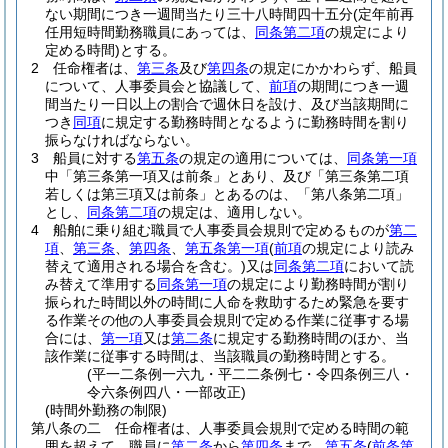
ない期間につき一週間当たり三十八時間四十五分
(定年前再
任用短時間勤務職員にあっては、
同条第二項
の規定により
定める時間)
とする。
2
任命権者は、
第三条
及び
第四条
の規定にかかわらず、船員
について、人事委員会と協議して、
前項
の期間につき一週
間当たり一日以上の割合で週休日を設け、及び当該期間に
つき
同項
に規定する勤務時間となるように勤務時間を割り
振らなければならない。
3
船員に対する
第五条
の規定の適用については、
同条第一項
中「第三条第一項又は前条」とあり、及び「第三条第二項
若しくは第三項又は前条」とあるのは、「第八条第二項」
とし、
同条第二項
の規定は、適用しない。
4
船舶に乗り組む職員で人事委員会規則で定めるものが
第二
項
、
第三条
、
第四条
、
第五条第一項
(
前項
の規定により読み
替えて適用される場合を含む。)
又は
同条第二項
において読
み替えて準用する
同条第一項
の規定により勤務時間が割り
振られた時間以外の時間に人命を救助するため緊急を要す
る作業その他の人事委員会規則で定める作業に従事する場
合には、
第一項
又は
第二条
に規定する勤務時間のほか、当
該作業に従事する時間は、当該職員の勤務時間とする。
(平一二条例一六九・平二二条例七・令四条例三八・
令六条例四八・一部改正)
(時間外勤務の制限)
第八条の二
任命権者は、人事委員会規則で定める時間の範
囲を超えて、職員に
第二条
から
第四条
まで、
第五条
(
前条第