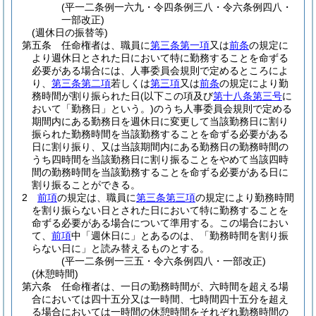
(平一二条例一六九・令四条例三八・令六条例四八・
一部改正)
(週休日の振替等)
第五条
任命権者は、職員に
第三条第一項
又は
前条
の規定に
より週休日とされた日において特に勤務することを命ずる
必要がある場合には、人事委員会規則で定めるところによ
り、
第三条第二項
若しくは
第三項
又は
前条
の規定により勤
務時間が割り振られた日
(以下この項及び
第十八条第三号
に
おいて「勤務日」という。)
のうち人事委員会規則で定める
期間内にある勤務日を週休日に変更して当該勤務日に割り
振られた勤務時間を当該勤務することを命ずる必要がある
日に割り振り、又は当該期間内にある勤務日の勤務時間の
うち四時間を当該勤務日に割り振ることをやめて当該四時
間の勤務時間を当該勤務することを命ずる必要がある日に
割り振ることができる。
2
前項
の規定は、職員に
第三条第三項
の規定により勤務時間
を割り振らない日とされた日において特に勤務することを
命ずる必要がある場合について準用する。
この場合におい
て、
前項
中「週休日に」とあるのは、「勤務時間を割り振
らない日に」と読み替えるものとする。
(平一二条例一三五・令六条例四八・一部改正)
(休憩時間)
第六条
任命権者は、一日の勤務時間が、六時間を超える場
合においては四十五分又は一時間、七時間四十五分を超え
る場合においては一時間の休憩時間をそれぞれ勤務時間の