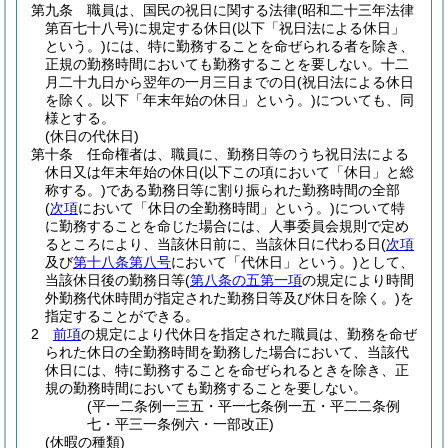
第九条
職員は、国民の祝日に関する法律
(昭和二十三年法律
第百七十八号)
に規定する休日
(以下「祝日法による休日」
という。)
には、特に勤務することを命ぜられる者を除き、
正規の勤務時間においても勤務することを要しない。
十二
月二十九日から翌年の一月三日までの日
(祝日法による休日
を除く。以下「年末年始の休日」という。)
についても、同
様とする。
(休日の代休日)
第十条
任命権者は、職員に、勤務日等のうち祝日法による
休日又は年末年始の休日
(以下この項において「休日」と総
称する。)
である勤務日等に割り振られた勤務時間の全部
(
次項
において「休日の全勤務時間」という。)
について特
に勤務することを命じた場合には、人事委員会規則で定め
るところにより、当該休日前に、当該休日に代わる日
(
次項
及び
第十八条第八号
において「代休日」という。)
として、
当該休日後の勤務日等
(
第八条の五第一項
の規定により時間
外勤務代休時間が指定された勤務日等及び休日を除く。)
を
指定することができる。
2
前項
の規定により代休日を指定された職員は、勤務を命ぜ
られた休日の全勤務時間を勤務した場合において、当該代
休日には、特に勤務することを命ぜられるときを除き、正
規の勤務時間においても勤務することを要しない。
(平一二条例一三五・平一七条例一五・平二二条例
七・平三一条例六・一部改正)
(休暇の種類)