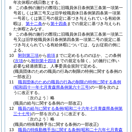
年次休暇の残日数とする。
8
この条例の施行の際現に旧職員休日条例第三条第一項第一
号若しくは第三号又は旧学校職員休日条例第四条第一項第
一号若しくは第三号の規定に基づき与えられている有給休
暇は、
第十二条
から
第十四条
までの規定に基づき与えられ
た休暇とみなす。
9
この条例の施行の際現に旧職員休日条例第三条第一項第二
号又は旧学校職員休日条例第四条第一項第二号の規定に基
づき与えられている有給休暇については、なお従前の例に
よる。
10
附則第三項
から
前項
までに定めるもののほか、この条例
(
次項
から
附則第十四項
までの規定を除く。)
の施行に伴い
必要な経過措置は、人事委員会規則で定める。
(職員団体のための職員の行為の制限の特例に関する条例の
一部改正)
11
職員団体のための職員の行為の制限の特例に関する条例
(昭和四十一年七月青森県条例第六十三号)
の一部を次のよ
うに改正する。
〔次のよう〕略
(職員の給与に関する条例の一部改正)
12
職員の給与に関する条例
(昭和二十六年七月青森県条例第
三十七号)
の一部を次のように改正する。
〔次のよう〕略
(職員の特殊勤務手当に関する条例の一部改正)
13
職員の特殊勤務手当に関する条例
(昭和二十六年七月青森