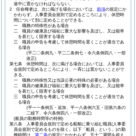
途中に置かなければならない。
2
任命権者は、次に掲げる場合においては、
前項
の規定にか
かわらず、人事委員会規則で定めるところにより、休憩時
間について別に定めることができる。
一
職務の特殊性がある場合
二
職員の健康及び福祉に重大な影響を及ぼし、又は能率
を甚だしく阻害する場合
三
職員の申告を考慮して休憩時間を置くことが適当であ
る場合
(平二〇条例九・平二二条例七・令六条例四八・一部
改正)
第七条
休憩時間は、次に掲げる場合においては、人事委員
会規則で定めるところにより、一斉には置かないことがで
きる。
一
職務の特殊性又は当該公署の特殊の必要がある場合
二
職員の健康及び福祉に重大な影響を及ぼし、又は能率
を甚だしく阻害する場合
三
職員の申告を考慮して休憩時間を置くことが適当であ
る場合
(平一一条例五・追加、平一八条例六五・旧第六条の
二繰下、令六条例四八・一部改正)
(船員の勤務時間等の特例)
第八条
人事委員会規則で定める船舶に乗り組む職員
(人事委
員会規則で定めるものを除く。以下「船員」という。)
の勤
務時間は、
第二条
の規定にかかわらず、五十二週間を超え