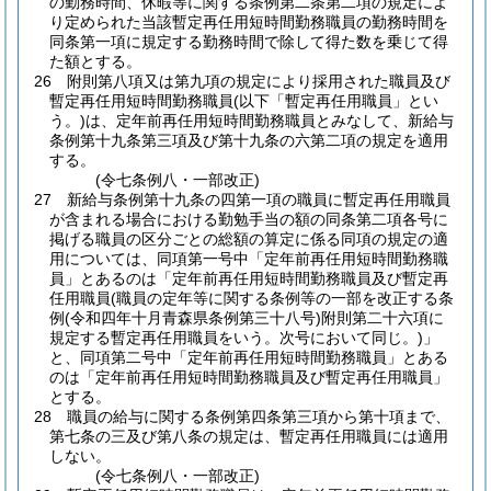
の勤務時間、休暇等に関する条例第二条第二項の規定によ
り定められた当該暫定再任用短時間勤務職員の勤務時間を
同条第一項に規定する勤務時間で除して得た数を乗じて得
た額とする。
26
附則第八項又は第九項の規定により採用された職員及び
暫定再任用短時間勤務職員
(以下「暫定再任用職員」とい
う。)
は、定年前再任用短時間勤務職員とみなして、新給与
条例第十九条第三項及び第十九条の六第二項の規定を適用
する。
(令七条例八・一部改正)
27
新給与条例第十九条の四第一項の職員に暫定再任用職員
が含まれる場合における勤勉手当の額の同条第二項各号に
掲げる職員の区分ごとの総額の算定に係る同項の規定の適
用については、同項第一号中「定年前再任用短時間勤務職
員」とあるのは「定年前再任用短時間勤務職員及び暫定再
任用職員
(職員の定年等に関する条例等の一部を改正する条
例
(令和四年十月青森県条例第三十八号)
附則第二十六項に
規定する暫定再任用職員をいう。次号において同じ。)
」
と、同項第二号中「定年前再任用短時間勤務職員」とある
のは「定年前再任用短時間勤務職員及び暫定再任用職員」
とする。
28
職員の給与に関する条例第四条第三項から第十項まで、
第七条の三及び第八条の規定は、暫定再任用職員には適用
しない。
(令七条例八・一部改正)