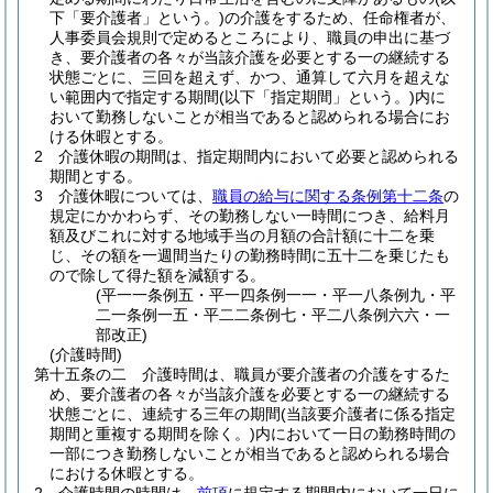
下「要介護者」という。)
の介護をするため、任命権者が、
人事委員会規則で定めるところにより、職員の申出に基づ
き、要介護者の各々が当該介護を必要とする一の継続する
状態ごとに、三回を超えず、かつ、通算して六月を超えな
い範囲内で指定する期間
(以下「指定期間」という。)
内に
おいて勤務しないことが相当であると認められる場合にお
ける休暇とする。
2
介護休暇の期間は、指定期間内において必要と認められる
期間とする。
3
介護休暇については、
職員の給与に関する条例第十二条
の
規定にかかわらず、その勤務しない一時間につき、給料月
額及びこれに対する地域手当の月額の合計額に十二を乗
じ、その額を一週間当たりの勤務時間に五十二を乗じたも
ので除して得た額を減額する。
(平一一条例五・平一四条例一一・平一八条例九・平
二一条例一五・平二二条例七・平二八条例六六・一
部改正)
(介護時間)
第十五条の二
介護時間は、職員が要介護者の介護をするた
め、要介護者の各々が当該介護を必要とする一の継続する
状態ごとに、連続する三年の期間
(当該要介護者に係る指定
期間と重複する期間を除く。)
内において一日の勤務時間の
一部につき勤務しないことが相当であると認められる場合
における休暇とする。