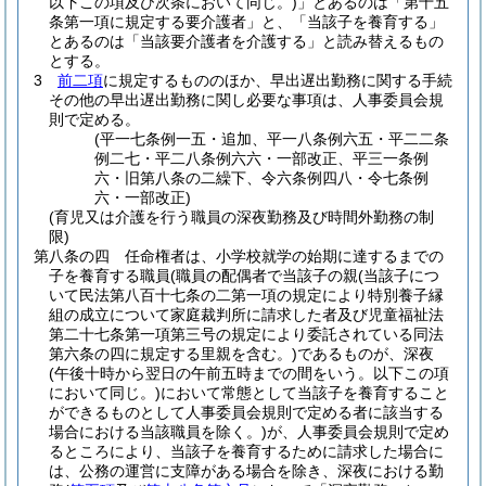
以下この項及び次条において同じ。)
」とあるのは「第十五
条第一項に規定する要介護者」と、「当該子を養育する」
とあるのは「当該要介護者を介護する」と読み替えるもの
とする。
3
前二項
に規定するもののほか、早出遅出勤務に関する手続
その他の早出遅出勤務に関し必要な事項は、人事委員会規
則で定める。
(平一七条例一五・追加、平一八条例六五・平二二条
例二七・平二八条例六六・一部改正、平三一条例
六・旧第八条の二繰下、令六条例四八・令七条例
六・一部改正)
(育児又は介護を行う職員の深夜勤務及び時間外勤務の制
限)
第八条の四
任命権者は、小学校就学の始期に達するまでの
子を養育する職員
(職員の配偶者で当該子の親
(当該子につ
いて民法第八百十七条の二第一項の規定により特別養子縁
組の成立について家庭裁判所に請求した者及び児童福祉法
第二十七条第一項第三号の規定により委託されている同法
第六条の四に規定する里親を含む。)
であるものが、深夜
(午後十時から翌日の午前五時までの間をいう。以下この項
において同じ。)
において常態として当該子を養育すること
ができるものとして人事委員会規則で定める者に該当する
場合における当該職員を除く。)
が、人事委員会規則で定め
るところにより、当該子を養育するために請求した場合に
は、公務の運営に支障がある場合を除き、深夜における勤