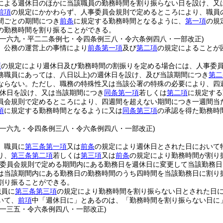
による週休日のほかに当該職員の勤務時間を割り振らない日を設け、又
前項
の規定にかかわらず、人事委員会規則で定めるところにより、職員
間ごとの期間につき
前条
に規定する勤務時間となるように、
第一項
の規
の勤務時間を割り振ることができる。
例一六九・平二二条例七・令四条例三八・令六条例四八・一部改正)
、公務の運営上の事情により
前条第一項
及び
第二項
の規定によることが
。
項
の規定により週休日及び勤務時間の割振りを定める場合には、人事委
務職員にあっては、八日以上)
の週休日を設け、及び当該期間につき
第二
ならない。
ただし、職務の特殊性又は当該公署の特殊の必要により、四
休日を設け、又は当該期間につき
同条第一項
若しくは
第二項
に規定する
員会規則で定めるところにより、四週間を超えない期間につき一週間当
項
に規定する勤務時間となるように又は
同条第三項
の承認を得た勤務時
例一六九・令四条例三八・令六条例四八・一部改正)
、職員に
第三条第一項
又は
前条
の規定により週休日とされた日において
り、
第三条第二項
若しくは
第三項
又は
前条
の規定により勤務時間が割り
委員会規則で定める期間内にある勤務日を週休日に変更して当該勤務日
は当該期間内にある勤務日の勤務時間のうち四時間を当該勤務日に割り
割り振ることができる。
職員に
第三条第三項
の規定により勤務時間を割り振らない日とされた日
いて、
前項
中「週休日に」とあるのは、「勤務時間を割り振らない日に
例一三五・令六条例四八・一部改正)