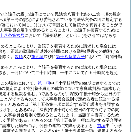
者で当該子の親
(当該子について民法第八百十七条の二第一項の規定
一項第三号の規定により委託されている同法第六条の四に規定する
項において同じ。)
において常態として当該子を養育することがで
人事委員会規則で定めるところにより、当該子を養育するために
十八条第六号
において「深夜勤務」という。)
をさせてはならな
定めるところにより、当該子を養育するために請求した場合には、
除き、正規の勤務時間以外の時間における勤務
(災害その他避ける
を除く。
次項
及び
第五項
並びに
第十八条第六号
において「時間外勤
定めるところにより、当該子を養育するために請求した場合には、
除き、一月について二十四時間、一年について百五十時間を超え
。
この場合において、
第一項
中「小学校就学の始期に達するまでの
項の規定により特別養子縁組の成立について家庭裁判所に請求した
規定する里親を含む。)
であるものが、深夜
(午後十時から翌日の午
ことができるものとして人事委員会規則で定める者に該当する場
る」とあるのは「第十五条第一項に規定する要介護者を介護する
おける」とあるのは「深夜
(午後十時から翌日の午前五時までの間
、人事委員会規則で定めるところにより、当該子を養育するため
しく困難である」とあるのは「第十五条第一項に規定する要介護者
に請求した場合には、公務の運営に支障がある」と、
前項
中「小学
、当該子を養育する」とあるのは「第十五条第一項に規定する要介