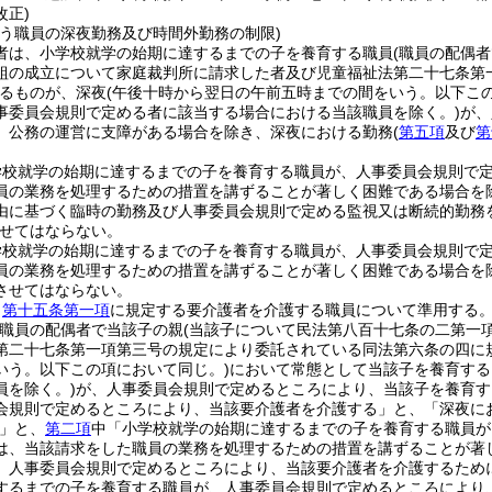
改正)
行う職員の深夜勤務及び時間外勤務の制限)
者は、小学校就学の始期に達するまでの子を養育する職員
(職員の配偶
組の成立について家庭裁判所に請求した者及び児童福祉法第二十七条第
るものが、深夜
(午後十時から翌日の午前五時までの間をいう。以下この
事委員会規則で定める者に該当する場合における当該職員を除く。)
が、
、公務の運営に支障がある場合を除き、深夜における勤務
(
第五項
及び
第
学校就学の始期に達するまでの子を養育する職員が、人事委員会規則で
員の業務を処理するための措置を講ずることが著しく困難である場合を
由に基づく臨時の勤務及び人事委員会規則で定める監視又は断続的勤務
せてはならない。
学校就学の始期に達するまでの子を養育する職員が、人事委員会規則で
員の業務を処理するための措置を講ずることが著しく困難である場合を
させてはならない。
、
第十五条第一項
に規定する要介護者を介護する職員について準用する
(職員の配偶者で当該子の親
(当該子について民法第八百十七条の二第一
第二十七条第一項第三号の規定により委託されている同法第六条の四に
いう。以下この項において同じ。)
において常態として当該子を養育する
員を除く。)
が、人事委員会規則で定めるところにより、当該子を養育す
会規則で定めるところにより、当該要介護者を介護する」と、「深夜に
」と、
第二項
中「小学校就学の始期に達するまでの子を養育する職員が
は、当該請求をした職員の業務を処理するための措置を講ずることが著
、人事委員会規則で定めるところにより、当該要介護者を介護するため
するまでの子を養育する職員が、人事委員会規則で定めるところにより