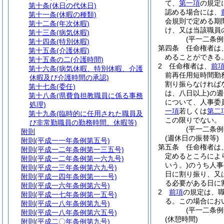
て、
第一項
の規定
第十条
(休日の代休日)
認める場合には、
第十一条
(休暇の種類)
会規則で定める期
第十二条
(年次休暇)
け、又は当該職員
第十三条
(病気休暇)
(平一二条
第十四条
(特別休暇)
第四条
任命権者は
第十五条
(介護休暇)
めることができる
第十五条の二
(介護時間)
2
任命権者は、
前
第十六条
(病気休暇、特別休暇、介護
前再任用短時間勤
休暇及び介護時間の承認)
割り振らなければ
第十七条
(委任)
は、八日以上)
の週
第十八条
(県費負担教職員に係る事務
について、人事委
処理)
一項
若しくは
第二
第十九条
(臨時的に任用された職員及
この限りでない。
び非常勤職員の勤務時間、休暇等)
(平一二条
附則
(週休日の振替等)
附則
(平成一一年条例第五号)
第五条
任命権者は
附則
(平成一二年条例第一三五号)
定めるところによ
附則
(平成一二年条例第一六九号)
いう。)
のうち人事
附則
(平成一三年条例第六九号)
日に割り振り、又
附則
(平成一四年条例第一一号)
る必要がある日に
附則
(平成一六年条例第六号)
2
前項
の規定は、
附則
(平成一七年条例第一五号)
る。
この場合にお
附則
(平成一八年条例第九号)
(平一二条
附則
(平成一八年条例第六五号)
(休憩時間)
附則
(平成二〇年条例第九号)