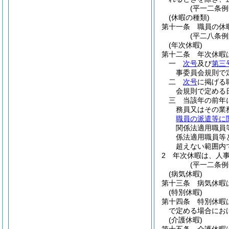
(平一二条
(休暇の種類)
第十一条
職員の休
(平二八条
(年次休暇)
第十二条
年次休暇
一
次号
及び
第三
事委員会規則で
二
次号
に掲げる
会規則で定める
三
当該年の前年
務員又はその業
職員の派遣等に
関係法適用職員
係法適用職員等
超えない範囲内
2
年次休暇は、人
(平一二条
(病気休暇)
第十三条
病気休暇
(特別休暇)
第十四条
特別休暇
で定める場合にお
(介護休暇)