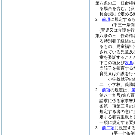
第八条の二
任命権
る場合を含む。)
及
員会規則で定める
2
前項
に規定する
(平三一条例
(育児又は介護を行
第八条の三
任命権
る特別養子縁組の
るもの、児童福祉
されている児童及
童を委託すること
下この項及び
次条
当該子を養育する
育児又は介護を行
一
小学校就学の
二
小学校、義務
2
前項
の規定は、
第八十九号)
第八百
請求に係る家事審
条第一項第三号の
規定する者の意に
定する養育里親と
一項に規定する要
3
前二項
に規定す
(平一七条