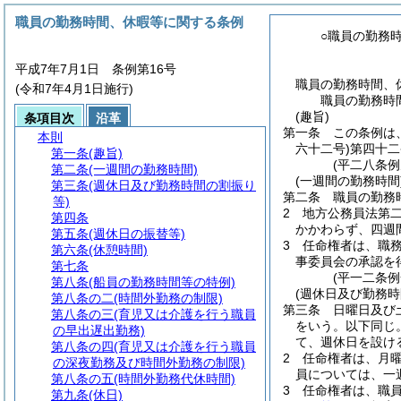
職員の勤務時間、休暇等に関する条例
○職員の勤務
平成7年7月1日 条例第16号
職員の勤務時間、
(令和7年4月1日施行)
職員の勤務時
(趣旨)
条項目次
沿革
第一条
この条例は
本則
六十二号)
第四十二
第一条
(趣旨)
(平二八条例
第二条
(一週間の勤務時間)
(一週間の勤務時間
第三条
(週休日及び勤務時間の割振り
第二条
職員の勤務
等)
2
地方公務員法第
第四条
かかわらず、四週
第五条
(週休日の振替等)
3
任命権者は、職
第六条
(休憩時間)
事委員会の承認を
第七条
(平一二条
第八条
(船員の勤務時間等の特例)
(週休日及び勤務時
第八条の二
(時間外勤務の制限)
第三条
日曜日及び
第八条の三
(育児又は介護を行う職員
をいう。以下同じ。
の早出遅出勤務)
て、週休日を設け
第八条の四
(育児又は介護を行う職員
2
任命権者は、月
の深夜勤務及び時間外勤務の制限)
員については、一
第八条の五
(時間外勤務代休時間)
3
任命権者は、職
第九条
(休日)