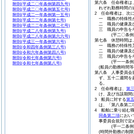
第六条
任命権者は
附則
(平成二〇年条例第四九号)
れぞれ勤務時間の
附則
(平成二〇年条例第五七号)
2
任命権者は、次
附則
(平成二一年条例第一五号)
一
職務の特殊性
附則
(平成二二年条例第七号)
二
職員の健康及
附則
(平成二二年条例第二七号)
三
職員の申告を
附則
(平成二八年条例第九号)
(平二〇条
附則
(平成二八年条例第六六号)
第七条
休憩時間は
附則
(平成三一年条例第六号)
一
職務の特殊性
附則
(令和四年条例第三八号)
二
職員の健康及
附則
(令和六年条例第四八号)
三
職員の申告を
附則
(令和七年条例第六号)
(平一一条
附則
(令和七年条例第八号)
(船員の勤務時間等
第八条
人事委員会
ず、五十二週間を
る。
2
任命権者は、
第
け、及び当該期間
3
船員に対する
第
は、「第八条第二
4
船舶に乗り組む
同条第二項
におい
事委員会規則で定
(平一二条
(時間外勤務の制限