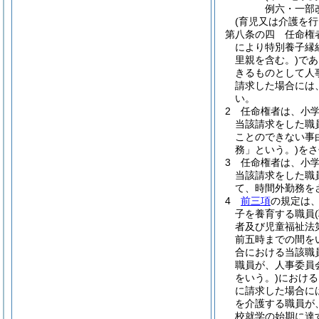
例六・一部
(育児又は介護を
第八条の四
任命権
により特別養子縁
里親を含む。)
であ
きるものとして人
請求した場合には
い。
2
任命権者は、小
当該請求をした職
ことのできない事
務」という。)
をさ
3
任命権者は、小
当該請求をした職
て、時間外勤務を
4
前三項
の規定は
子を養育する職員
者及び児童福祉法
前五時までの間を
合における当該職
職員が、人事委員
をいう。)
における
に請求した場合に
を介護する職員が
校就学の始期に達