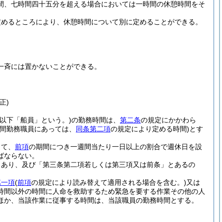
間、七時間四十五分を超える場合においては一時間の休憩時間をそ
定めるところにより、休憩時間について別に定めることができる。
一斉には置かないことができる。
正)
以下「船員」という。)
の勤務時間は、
第二条
の規定にかかわら
時間勤務職員にあっては、
同条第二項
の規定により定める時間)
とす
して、
前項
の期間につき一週間当たり一日以上の割合で週休日を設
ばならない。
とあり、及び「第三条第二項若しくは第三項又は前条」とあるの
第一項
(
前項
の規定により読み替えて適用される場合を含む。)
又は
時間以外の時間に人命を救助するため緊急を要する作業その他の人
ほか、当該作業に従事する時間は、当該職員の勤務時間とする。