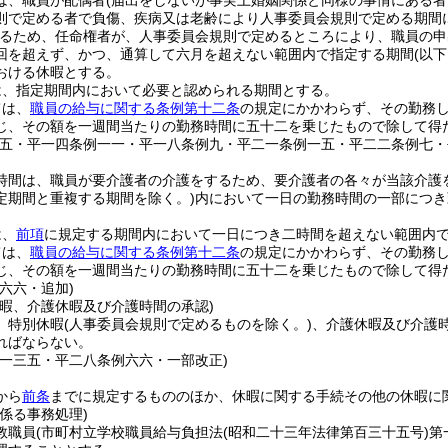
は、職員が配偶者
(届出をしないが事実上婚姻関係と同様の事情にある者
則で定める者で負傷、疾病又は老齢により人事委員会規則で定める期間
るため、任命権者が、人事委員会規則で定めるところにより、職員の申
回を超えず、かつ、通算して六月を超えない範囲内で指定する期間
(以
おける休暇とする。
は、指定期間内において必要と認められる期間とする。
ては、
職員の給与に関する条例第十二条
の規定にかかわらず、その勤務
じ、その額を一週間当たりの勤務時間に五十二を乗じたもので除して得
例五・平一四条例一一・平一八条例九・平二一条例一五・平二二条例七・
時間は、職員が要介護者の介護をするため、要介護者の各々が当該介護
定期間と重複する期間を除く。)
内において一日の勤務時間の一部につき
は、
前項
に規定する期間内において一日につき二時間を超えない範囲内
ては、
職員の給与に関する条例第十二条
の規定にかかわらず、その勤務
じ、その額を一週間当たりの勤務時間に五十二を乗じたもので除して得
六六・追加)
休暇、介護休暇及び介護時間の承認)
、特別休暇
(人事委員会規則で定めるものを除く。)
、介護休暇及び介護
ればならない。
例一三五・平二八条例六六・一部改正)
から
前条
までに規定するもののほか、休暇に関する手続その他の休暇に
係る事務処理)
教職員
(市町村立学校職員給与負担法
(昭和二十三年法律第百三十五号)
第