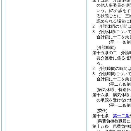
第十五条
介護休暇
の他人事委員会規
いう。)
の介護をす
る状態ごとに、三
認められる場合に
2
介護休暇の期間
3
介護休暇につい
合計額に十二を乗
(平一一条
(介護時間)
第十五条の二
介護
要介護者に係る指
る。
2
介護時間の時間
3
介護時間につい
合計額に十二を乗
(平二八条例
(病気休暇、特別
第十六条
病気休暇
の承認を受けなけ
(平一二条
(委任)
第十七条
第十二条
(県費負担教職員に
第十八条
県費負担