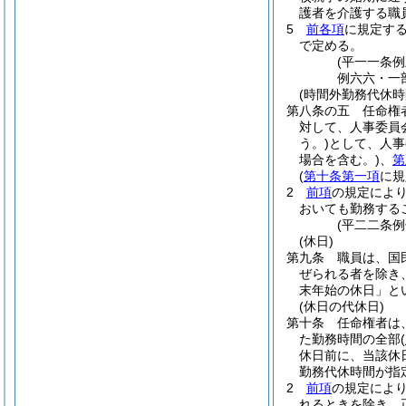
護者を介護する職
5
前各項
に規定す
で定める。
(平一一条
例六六・一
(時間外勤務代休時
第八条の五
任命権
対して、人事委員
う。)
として、人事
場合を含む。)
、
第
(
第十条第一項
に規
2
前項
の規定によ
おいても勤務する
(平二二条
(休日)
第九条
職員は、国
ぜられる者を除き
末年始の休日」と
(休日の代休日)
第十条
任命権者は
た勤務時間の全部
(
休日前に、当該休
勤務代休時間が指
2
前項
の規定によ
れるときを除き、