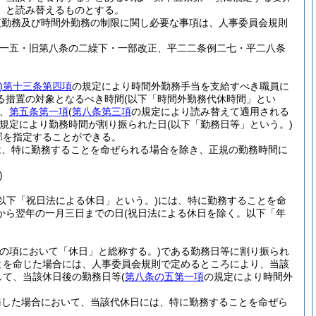
」と読み替えるものとする。
夜勤務及び時間外勤務の制限に関し必要な事項は、人事委員会規則
例一五・旧第八条の二繰下・一部改正、平二二条例二七・平二八条
)
第十三条第四項
の規定により時間外勤務手当を支給すべき職員に
る措置の対象となるべき時間
(以下「時間外勤務代休時間」とい
、
第五条第一項
(
第八条第三項
の規定により読み替えて適用される
規定により勤務時間が割り振られた日
(以下「勤務日等」という。)
部を指定することができる。
は、特に勤務することを命ぜられる場合を除き、正規の勤務時間に
)
(以下「祝日法による休日」という。)
には、特に勤務することを命
から翌年の一月三日までの日
(祝日法による休日を除く。以下「年
この項において「休日」と総称する。)
である勤務日等に割り振られ
とを命じた場合には、人事委員会規則で定めるところにより、当該
して、当該休日後の勤務日等
(
第八条の五第一項
の規定により時間外
務した場合において、当該代休日には、特に勤務することを命ぜら