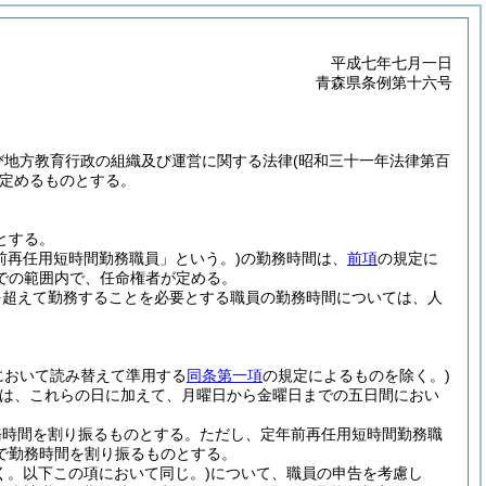
平成七年七月一日
青森県条例第十六号
び地方教育行政の組織及び運営に関する法律
(昭和三十一年法律第百
定めるものとする。
とする。
前再任用短時間勤務職員」という。)
の勤務時間は、
前項
の規定に
での範囲内で、任命権者が定める。
を超えて勤務することを必要とする職員の勤務時間については、人
において読み替えて準用する
同条第一項
の規定によるものを除く。)
は、これらの日に加えて、月曜日から金曜日までの五日間におい
務時間を割り振るものとする。
ただし、定年前再任用短時間勤務職
で勤務時間を割り振るものとする。
く。以下この項において同じ。)
について、職員の申告を考慮し