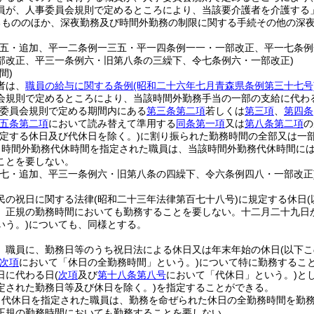
員が、人事委員会規則で定めるところにより、当該要介護者を介護する
るもののほか、深夜勤務及び時間外勤務の制限に関する手続その他の深
例五・追加、平一二条例一三五・平一四条例一一・一部改正、平一七条
部改正、平三一条例六・旧第八条の三繰下、令七条例六・一部改正)
間)
者は、
職員の給与に関する条例
(昭和二十六年七月青森県条例第三十七号
会規則で定めるところにより、当該時間外勤務手当の一部の支給に代わ
委員会規則で定める期間内にある
第三条第二項
若しくは
第三項
、
第四条
五条第二項
において読み替えて準用する
同条第一項
又は
第八条第二項
の
定する休日及び代休日を除く。)
に割り振られた勤務時間の全部又は一
り時間外勤務代休時間を指定された職員は、当該時間外勤務代休時間に
ことを要しない。
例七・追加、平三一条例六・旧第八条の四繰下、令六条例四八・一部改正
民の祝日に関する法律
(昭和二十三年法律第百七十八号)
に規定する休日
、正規の勤務時間においても勤務することを要しない。
十二月二十九日
いう。)
についても、同様とする。
、職員に、勤務日等のうち祝日法による休日又は年末年始の休日
(以下
次項
において「休日の全勤務時間」という。)
について特に勤務するこ
日に代わる日
(
次項
及び
第十八条第八号
において「代休日」という。)
と
定された勤務日等及び休日を除く。)
を指定することができる。
り代休日を指定された職員は、勤務を命ぜられた休日の全勤務時間を勤
正規の勤務時間においても勤務することを要しない。