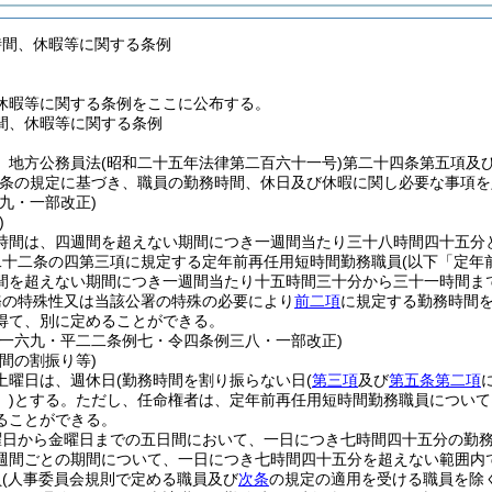
時間、休暇等に関する条例
休暇等に関する条例をここに公布する。
間、休暇等に関する条例
、地方公務員法
(昭和二十五年法律第二百六十一号)
第二十四条第五項及
条の規定に基づき、職員の勤務時間、休日及び休暇に関し必要な事項を
九・一部改正)
)
時間は、四週間を超えない期間につき一週間当たり三十八時間四十五分
二十二条の四第三項に規定する定年前再任用短時間勤務職員
(以下「定年
間を超えない期間につき一週間当たり十五時間三十分から三十一時間ま
務の特殊性又は当該公署の特殊の必要により
前二項
に規定する勤務時間
得て、別に定めることができる。
例一六九・平二二条例七・令四条例三八・一部改正)
間の割振り等)
土曜日は、週休日
(勤務時間を割り振らない日
(
第三項
及び
第五条第二項
)
とする。
ただし、任命権者は、定年前再任用短時間勤務職員について
ることができる。
曜日から金曜日までの五日間において、一日につき七時間四十五分の勤
週間ごとの期間について、一日につき七時間四十五分を超えない範囲内
員
(人事委員会規則で定める職員及び
次条
の規定の適用を受ける職員を除