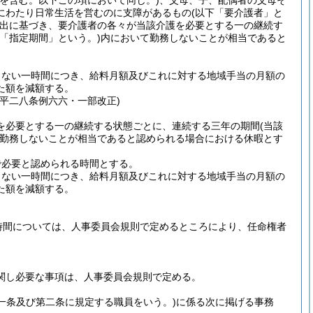
を含む。以下この項において同じ。)
、父母、子、配偶者の父母そ
にわたり日常生活を営むのに支障があるもの
(以下「要介護者」と
出に基づき、要介護者の各々が当該介護を必要とする一の継続す
下「指定期間」という。)
内において勤務しないことが相当であると
しない一時間につき、給料月額及びこれに対する地域手当の月額の
た額を減額する。
平二八条例六六・一部改正)
を必要とする一の継続する状態ごとに、連続する三年の期間
(当該
勤務しないことが相当であると認められる場合における休暇とす
で必要と認められる時間とする。
しない一時間につき、給料月額及びこれに対する地域手当の月額の
た額を減額する。
時間については、人事委員会規則で定めるところにより、任命権者
関し必要な事項は、人事委員会規則で定める。
一条及び第二条に規定する職員をいう。)
に係る次に掲げる事務