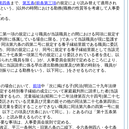
第四条
まで、
第五条
(
前条第三項
の規定により読み替えて適用され
という。)
以外の時間における勤務
(職務の性質等を考慮して人事委
。
定める。
二第一項の規定により職員が当該職員との間における同項に規定す
判所に係属している場合に限る。)
であって当該職員が現に監護す
り同法第六条の四第二号に規定する養子縁組里親である職員に委託
め、同項の規定により、同号に規定する養子縁組里親として当該児
第二十七条第一項第三号の規定により委託されている者を含む。以
られた職員を除く。)
が、人事委員会規則で定めるところにより、
員に当該請求に係る早出遅出勤務
(始業及び終業の時刻を、職員が
割振りによる勤務をいう。以下同じ。)
をさせるものとする。
この場合において、
前項
中「次に掲げる子
(民法
(明治二十九年法律
定する特別養子縁組の成立について家庭裁判所に請求した者
(当該
護するもの、児童福祉法
(昭和二十二年法律第百六十四号)
第二十七
委託されている児童及び児童の親その他の同法第二十七条第四項に
該児童を委託することができない職員に同法第六条の四第一号に規
。以下この項及び次条において同じ。)
」とあるのは「第十五条第
る」と読み替えるものとする。
必要な事項は、人事委員会規則で定める。
部改正、平三一条例六・旧第八条の二繰下、令六条例四八・令七条