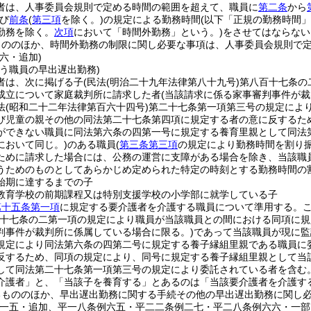
者は、人事委員会規則で定める時間の範囲を超えて、職員に
第二条
から
び
前条
(
第三項
を除く。)
の規定による勤務時間
(以下「正規の勤務時間」
勤務を除く。
次項
において「時間外勤務」という。)
をさせてはならない
もののほか、時間外勤務の制限に関し必要な事項は、人事委員会規則で
六・追加)
う職員の早出遅出勤務)
者は、次に掲げる子
(民法
(明治二十九年法律第八十九号)
第八百十七条の
成立について家庭裁判所に請求した者
(当該請求に係る家事審判事件が裁
法
(昭和二十二年法律第百六十四号)
第二十七条第一項第三号の規定によ
び児童の親その他の同法第二十七条第四項に規定する者の意に反するた
ができない職員に同法第六条の四第一号に規定する養育里親として同法
において同じ。)
のある職員
(
第三条第三項
の規定により勤務時間を割り振
ために請求した場合には、公務の運営に支障がある場合を除き、当該職
うためのものとしてあらかじめ定められた特定の時刻とする勤務時間の
始期に達するまでの子
教育学校の前期課程又は特別支援学校の小学部に就学している子
第十五条第一項
に規定する要介護者を介護する職員について準用する。
十七条の二第一項の規定により職員が当該職員との間における同項に規
判事件が裁判所に係属している場合に限る。)
であって当該職員が現に監
規定により同法第六条の四第二号に規定する養子縁組里親である職員に
反するため、同項の規定により、同号に規定する養子縁組里親として当
して同法第二十七条第一項第三号の規定により委託されている者を含む
介護者」と、「当該子を養育する」とあるのは「当該要介護者を介護す
るもののほか、早出遅出勤務に関する手続その他の早出遅出勤務に関し
例一五・追加、平一八条例六五・平二二条例二七・平二八条例六六・一