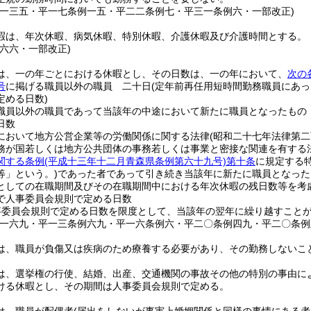
例一三五・平一七条例一五・平二二条例七・平三一条例六・一部改正)
暇は、年次休暇、病気休暇、特別休暇、介護休暇及び介護時間とする。
例六六・一部改正)
は、一の年ごとにおける休暇とし、その日数は、一の年において、
次の
号
に掲げる職員以外の職員 二十日
(定年前再任用短時間勤務職員にあ
定める日数)
職員以外の職員であって当該年の中途において新たに職員となったもの
日数
において地方公営企業等の労働関係に関する法律
(昭和二十七年法律第二
務が国若しくは地方公共団体の事務若しくは事業と密接な関連を有する
関する条例
(平成十三年十二月青森県条例第六十九号)
第十条
に規定する
等」という。)
であった者であって引き続き当該年に新たに職員となった
としての在職期間及びその在職期間中における年次休暇の残日数等を考
で人事委員会規則で定める日数
事委員会規則で定める日数を限度として、当該年の翌年に繰り越すこと
例一六九・平一三条例六九・平一六条例六・平二〇条例四九・平二〇条例
は、職員が負傷又は疾病のため療養する必要があり、その勤務しないこ
は、選挙権の行使、結婚、出産、交通機関の事故その他の特別の事由に
ける休暇とし、その期間は人事委員会規則で定める。