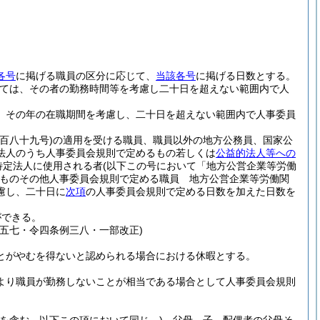
各号
に掲げる職員の区分に応じて、
当該各号
に掲げる日数とする。
っては、その者の勤務時間等を考慮し二十日を超えない範囲内で人
 その年の在職期間を考慮し、二十日を超えない範囲内で人事委員
百八十九号)
の適用を受ける職員、職員以外の地方公務員、国家公
法人のうち人事委員会規則で定めるもの若しくは
公益的法人等への
特定法人に使用される者
(以下この号において「地方公営企業等労働
ものその他人事委員会規則で定める職員 地方公営企業等労働関
慮し、二十日に
次項
の人事委員会規則で定める日数を加えた日数を
ができる。
五七・令四条例三八・一部改正)
とがやむを得ないと認められる場合における休暇とする。
より職員が勤務しないことが相当である場合として人事委員会規則