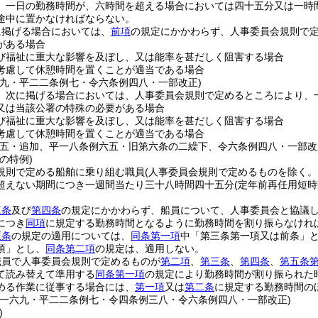
、一日の勤務時間が、六時間を超える場合においては四十五分又は一時
途中に置かなければならない。
に掲げる場合においては、
前項
の規定にかかわらず、人事委員会規則で
がある場合
び福祉に重大な影響を及ぼし、又は能率を甚だしく阻害する場合
考慮して休憩時間を置くことが適当である場合
例九・平二二条例七・令六条例四八・一部改正)
、次に掲げる場合においては、人事委員会規則で定めるところにより、
又は当該公署の特殊の必要がある場合
び福祉に重大な影響を及ぼし、又は能率を甚だしく阻害する場合
考慮して休憩時間を置くことが適当である場合
例五・追加、平一八条例六五・旧第六条の二繰下、令六条例四八・一部改
の特例)
規則で定める船舶に乗り組む職員
(人事委員会規則で定めるものを除く。
超えない期間につき一週間当たり三十八時間四十五分
(定年前再任用短
三条
及び
第四条
の規定にかかわらず、船員について、人事委員会と協議
につき
同項
に規定する勤務時間となるように勤務時間を割り振らなけれ
五条
の規定の適用については、
同条第一項
中「第三条第一項又は前条」
項」とし、
同条第二項
の規定は、適用しない。
職員で人事委員会規則で定めるものが
第二項
、
第三条
、
第四条
、
第五条
て読み替えて準用する
同条第一項
の規定により勤務時間が割り振られた
める作業に従事する場合には、
第一項
又は
第二条
に規定する勤務時間の
例一六九・平二二条例七・令四条例三八・令六条例四八・一部改正)
)