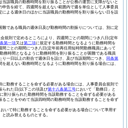
は当該職員の勤務時間を割り振ることが公務の運営に支障がないと
の申告を経て、四週間を超えない範囲内で週を単位として人事委員
定による週休日のほかに当該職員の勤務時間を割り振らない日を設
困難である職員の週休日及び勤務時間の割振りについては、別に定
員会規則で定めるところにより、四週間ごとの期間につき八日
(定年
条第一項
又は
第二項
に規定する勤務時間となるように勤務時間を
週間ごとの期間につき八日
(定年前再任用短時間勤務職員にあって
勤務時間となるように勤務時間を割り振ることが困難である職員
たり一日以上の割合で週休日を設け、及び当該期間につき、
同条第
間を超えない勤務時間となるように勤務時間を割り振る場合には、
特に勤務することを命ずる必要がある場合には、人事委員会規則で
振られた日
(以下この項及び
第十八条第三号
において「勤務日」と
に割り振られた勤務時間を当該勤務することを命ずる必要がある
振ることをやめて当該四時間の勤務時間を当該勤務することを命ず
において特に勤務することを命ずる必要がある場合について準用す
」と読み替えるものとする。