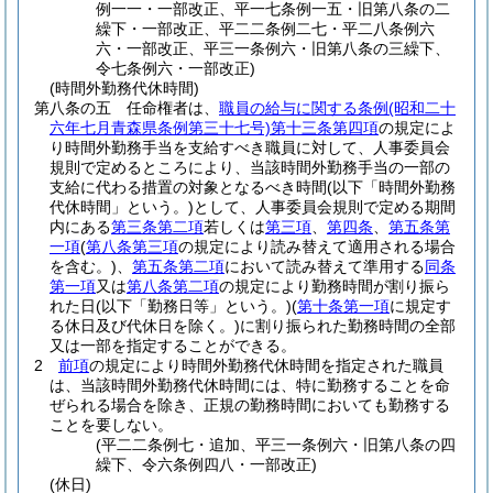
例一一・一部改正、平一七条例一五・旧第八条の二
繰下・一部改正、平二二条例二七・平二八条例六
六・一部改正、平三一条例六・旧第八条の三繰下、
令七条例六・一部改正)
(時間外勤務代休時間)
第八条の五
任命権者は、
職員の給与に関する条例
(昭和二十
六年七月青森県条例第三十七号)
第十三条第四項
の規定によ
り時間外勤務手当を支給すべき職員に対して、人事委員会
規則で定めるところにより、当該時間外勤務手当の一部の
支給に代わる措置の対象となるべき時間
(以下「時間外勤務
代休時間」という。)
として、人事委員会規則で定める期間
内にある
第三条第二項
若しくは
第三項
、
第四条
、
第五条第
一項
(
第八条第三項
の規定により読み替えて適用される場合
を含む。)
、
第五条第二項
において読み替えて準用する
同条
第一項
又は
第八条第二項
の規定により勤務時間が割り振ら
れた日
(以下「勤務日等」という。)
(
第十条第一項
に規定す
る休日及び代休日を除く。)
に割り振られた勤務時間の全部
又は一部を指定することができる。
2
前項
の規定により時間外勤務代休時間を指定された職員
は、当該時間外勤務代休時間には、特に勤務することを命
ぜられる場合を除き、正規の勤務時間においても勤務する
ことを要しない。
(平二二条例七・追加、平三一条例六・旧第八条の四
繰下、令六条例四八・一部改正)
(休日)