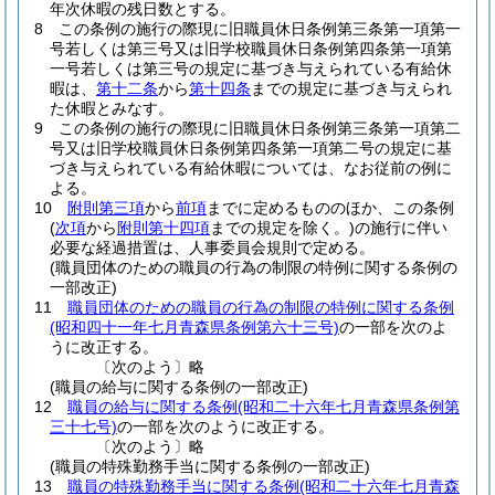
年次休暇の残日数とする。
8
この条例の施行の際現に旧職員休日条例第三条第一項第一
号若しくは第三号又は旧学校職員休日条例第四条第一項第
一号若しくは第三号の規定に基づき与えられている有給休
暇は、
第十二条
から
第十四条
までの規定に基づき与えられ
た休暇とみなす。
9
この条例の施行の際現に旧職員休日条例第三条第一項第二
号又は旧学校職員休日条例第四条第一項第二号の規定に基
づき与えられている有給休暇については、なお従前の例に
よる。
10
附則第三項
から
前項
までに定めるもののほか、この条例
(
次項
から
附則第十四項
までの規定を除く。)
の施行に伴い
必要な経過措置は、人事委員会規則で定める。
(職員団体のための職員の行為の制限の特例に関する条例の
一部改正)
11
職員団体のための職員の行為の制限の特例に関する条例
(昭和四十一年七月青森県条例第六十三号)
の一部を次のよ
うに改正する。
〔次のよう〕略
(職員の給与に関する条例の一部改正)
12
職員の給与に関する条例
(昭和二十六年七月青森県条例第
三十七号)
の一部を次のように改正する。
〔次のよう〕略
(職員の特殊勤務手当に関する条例の一部改正)
13
職員の特殊勤務手当に関する条例
(昭和二十六年七月青森