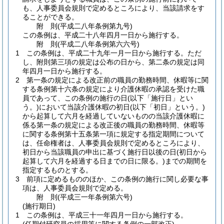
も、人事委員会規則で定めるところにより、当該請求をす
ることができる。
附
則
(平成二八年
条例第九号)
この条例は、平成二十八年四月一日から施行する。
附
則
(平成二八年
条例第六六号)
1
この条例は、平成二十九年一月一日から施行する。
ただ
し、附則第三項の規定は公布の日から、第二条の規定は同
年四月一日から施行する。
2
第一条の規定による改正前の職員の勤務時間、休暇等に関
する条例第十六条の規定により介護休暇の承認を受けた職
員であって、この条例の施行の日
(以下「施行日」とい
う。)
において当該介護休暇の初日
(以下「初日」という。)
から起算して六月を経過していないものの当該介護休暇に
係る第一条の規定による改正後の職員の勤務時間、休暇等
に関する条例第十五条第一項に規定する指定期間について
は、任命権者は、人事委員会規則で定めるところにより、
初日から当該職員の申出に基づく施行日以後の日
(初日から
起算して六月を経過する日までの日に限る。)
までの期間を
指定するものとする。
3
前項に定めるもののほか、この条例の施行に関し必要な事
項は、人事委員会規則で定める。
附
則
(平成三一年
条例第六号)
(施行期日)
1
この条例は、平成三十一年四月一日から施行する。