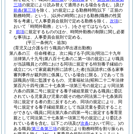
三項
の規定により読み替えて適用される場合を含む。)
及び
前条
(
第三項
を除く。)
の規定による勤務時間
(以下「正規の
勤務時間」という。)
以外の時間における勤務
(職務の性質
等を考慮して人事委員会規則で定める勤務を除く。
次項
に
おいて「時間外勤務」という。)
をさせてはならない。
2
前項
に規定するもののほか、時間外勤務の制限に関し必要
な事項は、人事委員会規則で定める。
(平三一条例六・追加)
(育児又は介護を行う職員の早出遅出勤務)
第八条の三
任命権者は、次に掲げる子
(民法
(明治二十九年
法律第八十九号)
第八百十七条の二第一項の規定により職員
が当該職員との間における同項に規定する特別養子縁組の
成立について家庭裁判所に請求した者
(当該請求に係る家事
審判事件が裁判所に係属している場合に限る。)
であって当
該職員が現に監護するもの、児童福祉法
(昭和二十二年法律
第百六十四号)
第二十七条第一項第三号の規定により同法第
六条の四第二号に規定する養子縁組里親である職員に委託
されている児童及び児童の親その他の同法第二十七条第四
項に規定する者の意に反するため、同項の規定により、同
号に規定する養子縁組里親として当該児童を委託すること
ができない職員に同法第六条の四第一号に規定する養育里
親として同法第二十七条第一項第三号の規定により委託さ
れている者を含む。以下この項及び
次条
において同じ。)
の
ある職員
(
第三条第三項
の規定により勤務時間を割り振られ