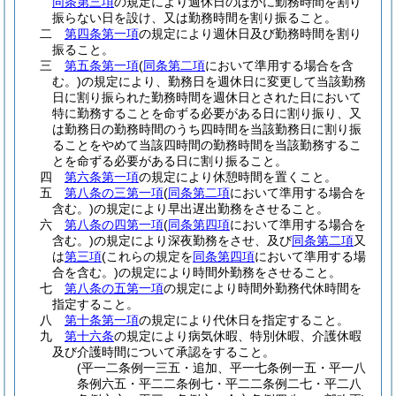
同条第三項
の規定により週休日のほかに勤務時間を割り
振らない日を設け、又は勤務時間を割り振ること。
二
第四条第一項
の規定により週休日及び勤務時間を割り
振ること。
三
第五条第一項
(
同条第二項
において準用する場合を含
む。)
の規定により、勤務日を週休日に変更して当該勤務
日に割り振られた勤務時間を週休日とされた日において
特に勤務することを命ずる必要がある日に割り振り、又
は勤務日の勤務時間のうち四時間を当該勤務日に割り振
ることをやめて当該四時間の勤務時間を当該勤務するこ
とを命ずる必要がある日に割り振ること。
四
第六条第一項
の規定により休憩時間を置くこと。
五
第八条の三第一項
(
同条第二項
において準用する場合を
含む。)
の規定により早出遅出勤務をさせること。
六
第八条の四第一項
(
同条第四項
において準用する場合を
含む。)
の規定により深夜勤務をさせ、及び
同条第二項
又
は
第三項
(これらの規定を
同条第四項
において準用する場
合を含む。)
の規定により時間外勤務をさせること。
七
第八条の五第一項
の規定により時間外勤務代休時間を
指定すること。
八
第十条第一項
の規定により代休日を指定すること。
九
第十六条
の規定により病気休暇、特別休暇、介護休暇
及び介護時間について承認をすること。
(平一二条例一三五・追加、平一七条例一五・平一八
条例六五・平二二条例七・平二二条例二七・平二八