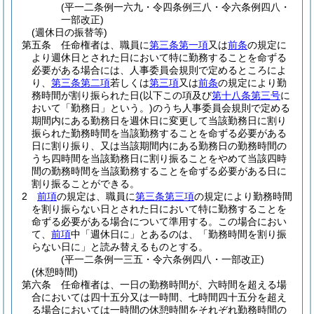
(平一二条例一六九・令四条例三八・令六条例四八・
一部改正)
(週休日の振替等)
第五条
任命権者は、職員に
第三条第一項
又は
前条
の規定に
より週休日とされた日において特に勤務することを命ずる
必要がある場合には、人事委員会規則で定めるところによ
り、
第三条第二項
若しくは
第三項
又は
前条
の規定により勤
務時間が割り振られた日
(以下この項及び
第十八条第三号
に
おいて「勤務日」という。)
のうち人事委員会規則で定める
期間内にある勤務日を週休日に変更して当該勤務日に割り
振られた勤務時間を当該勤務することを命ずる必要がある
日に割り振り、又は当該期間内にある勤務日の勤務時間の
うち四時間を当該勤務日に割り振ることをやめて当該四時
間の勤務時間を当該勤務することを命ずる必要がある日に
割り振ることができる。
2
前項
の規定は、職員に
第三条第三項
の規定により勤務時間
を割り振らない日とされた日において特に勤務することを
命ずる必要がある場合について準用する。
この場合におい
て、
前項
中「週休日に」とあるのは、「勤務時間を割り振
らない日に」と読み替えるものとする。
(平一二条例一三五・令六条例四八・一部改正)
(休憩時間)
第六条
任命権者は、一日の勤務時間が、六時間を超える場
合においては四十五分又は一時間、七時間四十五分を超え
る場合においては一時間の休憩時間をそれぞれ勤務時間の