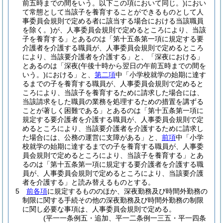
前五時までの間をいう。以下この項において同じ。)
におい
て常態として当該子を養育することができるものとして人
事委員会規則で定める者に該当する場合における当該職員
を除く。)
が、人事委員会規則で定めるところにより、当該
子を養育する」とあるのは「第十五条第一項に規定する要
介護者を介護する職員が、人事委員会規則で定めるところ
により、当該要介護者を介護する」と、「深夜における」
とあるのは「深夜
(午後十時から翌日の午前五時までの間を
いう。)
における」と、
第二項
中「小学校就学の始期に達す
るまでの子を養育する職員が、人事委員会規則で定めると
ころにより、当該子を養育するために請求した場合には、
当該請求をした職員の業務を処理するための措置を講ずる
ことが著しく困難である」とあるのは「第十五条第一項に
規定する要介護者を介護する職員が、人事委員会規則で定
めるところにより、当該要介護者を介護するために請求し
た場合には、公務の運営に支障がある」と、
前項
中「小学
校就学の始期に達するまでの子を養育する職員が、人事委
員会規則で定めるところにより、当該子を養育する」とあ
るのは「第十五条第一項に規定する要介護者を介護する職
員が、人事委員会規則で定めるところにより、当該要介護
者を介護する」と読み替えるものとする。
5
前各項
に規定するもののほか、深夜勤務及び時間外勤務の
制限に関する手続その他の深夜勤務及び時間外勤務の制限
に関し必要な事項は、人事委員会規則で定める。
(平一一条例五・追加、平一二条例一三五・平一四条