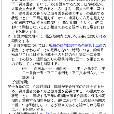
下「要介護者」という。)
の介護をするため、任命権者が、
人事委員会規則で定めるところにより、職員の申出に基づ
き、要介護者の各々が当該介護を必要とする一の継続する
状態ごとに、三回を超えず、かつ、通算して六月を超えな
い範囲内で指定する期間
(以下「指定期間」という。)
内に
おいて勤務しないことが相当であると認められる場合にお
ける休暇とする。
2
介護休暇の期間は、指定期間内において必要と認められる
期間とする。
3
介護休暇については、
職員の給与に関する条例第十二条
の
規定にかかわらず、その勤務しない一時間につき、給料月
額及びこれに対する地域手当の月額の合計額に十二を乗
じ、その額を一週間当たりの勤務時間に五十二を乗じたも
ので除して得た額を減額する。
(平一一条例五・平一四条例一一・平一八条例九・平
二一条例一五・平二二条例七・平二八条例六六・一
部改正)
(介護時間)
第十五条の二
介護時間は、職員が要介護者の介護をするた
め、要介護者の各々が当該介護を必要とする一の継続する
状態ごとに、連続する三年の期間
(当該要介護者に係る指定
期間と重複する期間を除く。)
内において一日の勤務時間の
一部につき勤務しないことが相当であると認められる場合
における休暇とする。