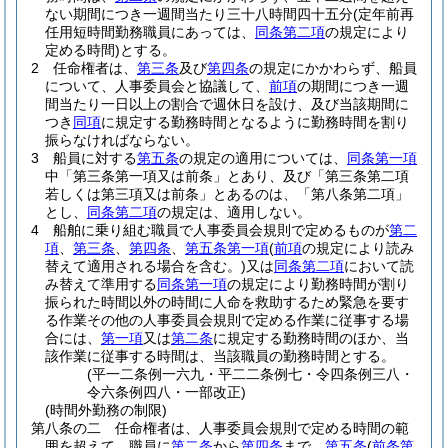
ない期間につき一週間当たり三十八時間四十五分
(定年前再
任用短時間勤務職員にあっては、
同条第二項
の規定により
定める時間)
とする。
2
任命権者は、
第三条
及び
第四条
の規定にかかわらず、船員
について、人事委員会と協議して、
前項
の期間につき一週
間当たり一日以上の割合で週休日を設け、及び当該期間に
つき
同項
に規定する勤務時間となるように勤務時間を割り
振らなければならない。
3
船員に対する
第五条
の規定の適用については、
同条第一項
中「第三条第一項又は前条」とあり、及び「第三条第二項
若しくは第三項又は前条」とあるのは、「第八条第二項」
とし、
同条第二項
の規定は、適用しない。
4
船舶に乗り組む職員で人事委員会規則で定めるものが
第二
項
、
第三条
、
第四条
、
第五条第一項
(
前項
の規定により読み
替えて適用される場合を含む。)
又は
同条第二項
において読
み替えて準用する
同条第一項
の規定により勤務時間が割り
振られた時間以外の時間に人命を救助するため緊急を要す
る作業その他の人事委員会規則で定める作業に従事する場
合には、
第一項
又は
第二条
に規定する勤務時間のほか、当
該作業に従事する時間は、当該職員の勤務時間とする。
(平一二条例一六九・平二二条例七・令四条例三八・
令六条例四八・一部改正)
(時間外勤務の制限)
第八条の二
任命権者は、人事委員会規則で定める時間の範
囲を超えて、職員に
第二条
から
第四条
まで、
第五条
(
前条第