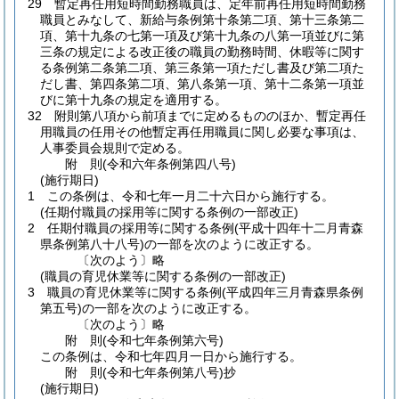
29
暫定再任用短時間勤務職員は、定年前再任用短時間勤務
職員とみなして、新給与条例第十条第二項、第十三条第二
項、第十九条の七第一項及び第十九条の八第一項並びに第
三条の規定による改正後の職員の勤務時間、休暇等に関す
る条例第二条第二項、第三条第一項ただし書及び第二項た
だし書、第四条第二項、第八条第一項、第十二条第一項並
びに第十九条の規定を適用する。
32
附則第八項から前項までに定めるもののほか、暫定再任
用職員の任用その他暫定再任用職員に関し必要な事項は、
人事委員会規則で定める。
附
則
(令和六年
条例第四八号)
(施行期日)
1
この条例は、令和七年一月二十六日から施行する。
(任期付職員の採用等に関する条例の一部改正)
2
任期付職員の採用等に関する条例
(平成十四年十二月青森
県条例第八十八号)
の一部を次のように改正する。
〔次のよう〕略
(職員の育児休業等に関する条例の一部改正)
3
職員の育児休業等に関する条例
(平成四年三月青森県条例
第五号)
の一部を次のように改正する。
〔次のよう〕略
附
則
(令和七年
条例第六号)
この条例は、令和七年四月一日から施行する。
附
則
(令和七年
条例第八号)
抄
(施行期日)