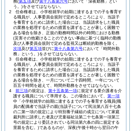
務
(
第五項
及び
第十八条第六号
において「深夜勤務」とい
う。)
をさせてはならない。
2
任命権者は、小学校就学の始期に達するまでの子を養育す
る職員が、人事委員会規則で定めるところにより、当該子
を養育するために請求した場合には、当該請求をした職員
の業務を処理するための措置を講ずることが著しく困難で
ある場合を除き、正規の勤務時間以外の時間における勤務
(災害その他避けることのできない事由に基づく臨時の勤務
及び人事委員会規則で定める監視又は断続的勤務を除く。
次項
及び
第五項
並びに
第十八条第六号
において「時間外勤
務」という。)
をさせてはならない。
3
任命権者は、小学校就学の始期に達するまでの子を養育す
る職員が、人事委員会規則で定めるところにより、当該子
を養育するために請求した場合には、当該請求をした職員
の業務を処理するための措置を講ずることが著しく困難で
ある場合を除き、一月について二十四時間、一年について
百五十時間を超えて、時間外勤務をさせてはならない。
4
前三項
の規定は、
第十五条第一項
に規定する要介護者を介
護する職員について準用する。
この場合において、
第一項
中「小学校就学の始期に達するまでの子を養育する職員
(職
員の配偶者で当該子の親
(当該子について民法第八百十七条
の二第一項の規定により特別養子縁組の成立について家庭
裁判所に請求した者及び児童福祉法第二十七条第一項第三
号の規定により委託されている同法第六条の四に規定する
里親を含む。)
であるものが、深夜
(午後十時から翌日の午