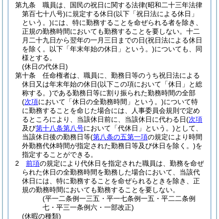
第九条
職員は、国民の祝日に関する法律
(昭和二十三年法律
第百七十八号)
に規定する休日
(以下「祝日法による休日」
という。)
には、特に勤務することを命ぜられる者を除き、
正規の勤務時間においても勤務することを要しない。
十二
月二十九日から翌年の一月三日までの日
(祝日法による休日
を除く。以下「年末年始の休日」という。)
についても、同
様とする。
(休日の代休日)
第十条
任命権者は、職員に、勤務日等のうち祝日法による
休日又は年末年始の休日
(以下この項において「休日」と総
称する。)
である勤務日等に割り振られた勤務時間の全部
(
次項
において「休日の全勤務時間」という。)
について特
に勤務することを命じた場合には、人事委員会規則で定め
るところにより、当該休日前に、当該休日に代わる日
(
次項
及び
第十八条第八号
において「代休日」という。)
として、
当該休日後の勤務日等
(
第八条の五第一項
の規定により時間
外勤務代休時間が指定された勤務日等及び休日を除く。)
を
指定することができる。
2
前項
の規定により代休日を指定された職員は、勤務を命ぜ
られた休日の全勤務時間を勤務した場合において、当該代
休日には、特に勤務することを命ぜられるときを除き、正
規の勤務時間においても勤務することを要しない。
(平一二条例一三五・平一七条例一五・平二二条例
七・平三一条例六・一部改正)
(休暇の種類)