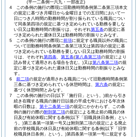
(平一二条例一六九・一部改正)
4
この条例の施行の際現に旧勤務時間条例第二条第三項本文
の規定に基づき月曜日から金曜日までの五日間において一
日につき八時間の勤務時間が割り振られている職員につい
て同条第四項の規定に基づき定められている勤務を要しな
い日又は勤務時間の割振りは、それぞれ
第五条
の規定に基
づき定められた週休日又は勤務時間の割振りとみなす。
5
この条例の施行の際現に
前項
に規定する職員以外の職員に
ついて旧勤務時間条例第二条第三項又は第四項の規定に基
づき定められている勤務を要しない日又は勤務時間の割振
りは、それぞれ
第四条
、
第五条
(
第八条第三項
の規定により
読み替えて適用される場合を含む。)
又は
第八条第二項
の規
定に基づき定められた週休日又は勤務時間の割振りとみな
す。
6
前二項
の規定が適用される職員について旧勤務時間条例第
三条に基づき定められている休憩時間は、
第六条
の規定に
基づく休憩時間とみなす。
7
この条例の施行の日
(以下「施行日」という。)
前から引き
続き在職する職員の施行日以後の平成七年における年次休
暇の日数は、
第十二条第一項
の規定にかかわらず、この条
例の施行の際の
附則第二項
の規定による廃止前の職員の休
日及び有給休暇に関する条例
(以下「旧職員休日条例」とい
う。)
第三条第一項第一号又は附則第二項の規定による廃止
前の学校職員の休日及び有給休暇に関する条例
(以下「旧学
校職員休日条例」という。)
第四条第一項第一号に規定する