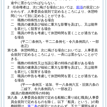
途中に置かなければならない。
2
任命権者は、次に掲げる場合においては、
前項
の規定にか
かわらず、人事委員会規則で定めるところにより、休憩時
間について別に定めることができる。
一
職務の特殊性がある場合
二
職員の健康及び福祉に重大な影響を及ぼし、又は能率
を甚だしく阻害する場合
三
職員の申告を考慮して休憩時間を置くことが適当であ
る場合
(平二〇条例九・平二二条例七・令六条例四八・一部
改正)
第七条
休憩時間は、次に掲げる場合においては、人事委員
会規則で定めるところにより、一斉には置かないことがで
きる。
一
職務の特殊性又は当該公署の特殊の必要がある場合
二
職員の健康及び福祉に重大な影響を及ぼし、又は能率
を甚だしく阻害する場合
三
職員の申告を考慮して休憩時間を置くことが適当であ
る場合
(平一一条例五・追加、平一八条例六五・旧第六条の
二繰下、令六条例四八・一部改正)
(船員の勤務時間等の特例)
第八条
人事委員会規則で定める船舶に乗り組む職員
(人事委
員会規則で定めるものを除く。以下「船員」という。)
の勤
務時間は、
第二条
の規定にかかわらず、五十二週間を超え