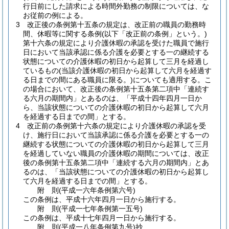
行日前にした請求による時間外勤務の制限については、な
お従前の例による。
3
改正後の条例第十五条の規定は、改正前の職員の勤務時
間、休暇等に関する条例
(以下「改正前の条例」という。)
第十六条の規定により介護休暇の承認を受けた職員で施行
日において当該承認に係る介護を必要とする一の継続する
状態についての介護休暇の初日から起算して三月を経過し
ているもの
(当該介護休暇の初日から起算して六月を経過す
る日までの間にある職員に限る。)
についても適用する。
こ
の場合において、改正後の条例第十五条第二項中「連続す
る六月の期間内」とあるのは、「平成十四年四月一日か
ら、当該状態についての介護休暇の初日から起算して六月
を経過する日までの間」とする。
4
改正前の条例第十六条の規定により介護休暇の承認を受
け、施行日において当該承認に係る介護を必要とする一の
継続する状態についての介護休暇の初日から起算して三月
を経過していない職員の介護休暇の期間については、改正
後の条例第十五条第二項中「連続する六月の期間内」とあ
るのは、「当該状態についての介護休暇の初日から起算し
て六月を経過する日までの間」とする。
附
則
(平成一六年
条例第六号)
この条例は、平成十六年四月一日から施行する。
附
則
(平成一七年
条例第一五号)
この条例は、平成十七年四月一日から施行する。
附
則
(平成一八年
条例第九号)
抄