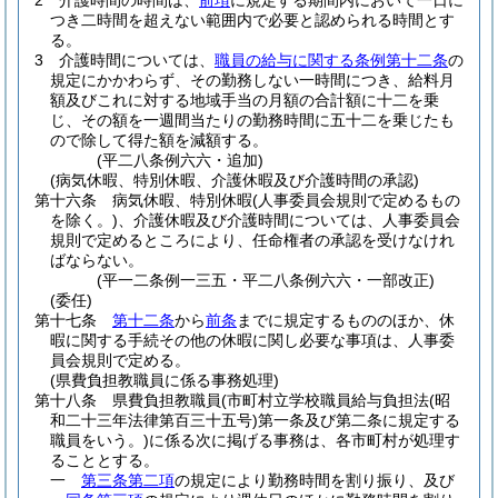
2
介護時間の時間は、
前項
に規定する期間内において一日に
つき二時間を超えない範囲内で必要と認められる時間とす
る。
3
介護時間については、
職員の給与に関する条例第十二条
の
規定にかかわらず、その勤務しない一時間につき、給料月
額及びこれに対する地域手当の月額の合計額に十二を乗
じ、その額を一週間当たりの勤務時間に五十二を乗じたも
ので除して得た額を減額する。
(平二八条例六六・追加)
(病気休暇、特別休暇、介護休暇及び介護時間の承認)
第十六条
病気休暇、特別休暇
(人事委員会規則で定めるもの
を除く。)
、介護休暇及び介護時間については、人事委員会
規則で定めるところにより、任命権者の承認を受けなけれ
ばならない。
(平一二条例一三五・平二八条例六六・一部改正)
(委任)
第十七条
第十二条
から
前条
までに規定するもののほか、休
暇に関する手続その他の休暇に関し必要な事項は、人事委
員会規則で定める。
(県費負担教職員に係る事務処理)
第十八条
県費負担教職員
(市町村立学校職員給与負担法
(昭
和二十三年法律第百三十五号)
第一条及び第二条に規定する
職員をいう。)
に係る次に掲げる事務は、各市町村が処理す
ることとする。
一
第三条第二項
の規定により勤務時間を割り振り、及び