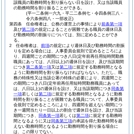
該職員の勤務時間を割り振らない日を設け、又は当該職員
の勤務時間を割り振ることができる。
(平一二条例一六九・平二二条例七・令四条例三八・
令六条例四八・一部改正)
第四条
任命権者は、公務の運営上の事情により
前条第一項
及び
第二項
の規定によることが困難である職員の週休日及
び勤務時間の割振りについては、別に定めることができ
る。
2
任命権者は、
前項
の規定により週休日及び勤務時間の割振
りを定める場合には、人事委員会規則で定めるところによ
り、四週間ごとの期間につき八日
(定年前再任用短時間勤務
職員にあっては、八日以上)
の週休日を設け、及び当該期間
につき
第二条第一項
又は
第二項
に規定する勤務時間となる
ように勤務時間を割り振らなければならない。
ただし、職
務の特殊性又は当該公署の特殊の必要により、四週間ごと
の期間につき八日
(定年前再任用短時間勤務職員にあって
は、八日以上)
の週休日を設け、又は当該期間につき
同条第
一項
若しくは
第二項
に規定する勤務時間となるように勤務
時間を割り振ることが困難である職員について、人事委員
会規則で定めるところにより、四週間を超えない期間につ
き一週間当たり一日以上の割合で週休日を設け、及び当該
期間につき、
同条第一項
若しくは
第二項
に規定する勤務時
間となるように又は
同条第三項
の承認を得た勤務時間を超
えない勤務時間となるように勤務時間を割り振る場合に
は、この限りでない。