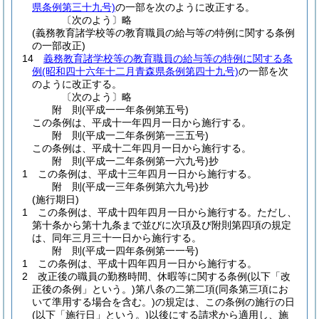
県条例第三十九号)
の一部を次のように改正する。
〔次のよう〕略
(義務教育諸学校等の教育職員の給与等の特例に関する条例
の一部改正)
14
義務教育諸学校等の教育職員の給与等の特例に関する条
例
(昭和四十六年十二月青森県条例第四十九号)
の一部を次
のように改正する。
〔次のよう〕略
附
則
(平成一一年
条例第五号)
この条例は、平成十一年四月一日から施行する。
附
則
(平成一二年
条例第一三五号)
この条例は、平成十二年四月一日から施行する。
附
則
(平成一二年
条例第一六九号)
抄
1
この条例は、平成十三年四月一日から施行する。
附
則
(平成一三年
条例第六九号)
抄
(施行期日)
1
この条例は、平成十四年四月一日から施行する。
ただし、
第十条から第十九条まで並びに次項及び附則第四項の規定
は、同年三月三十一日から施行する。
附
則
(平成一四年
条例第一一号)
1
この条例は、平成十四年四月一日から施行する。
2
改正後の職員の勤務時間、休暇等に関する条例
(以下「改
正後の条例」という。)
第八条の二第二項
(同条第三項にお
いて準用する場合を含む。)
の規定は、この条例の施行の日
(以下「施行日」という。)
以後にする請求から適用し、施