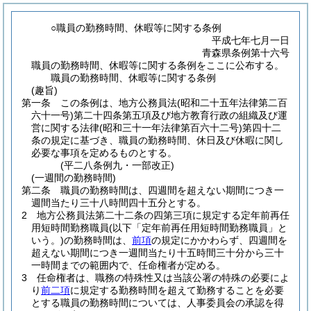
○職員の勤務時間、休暇等に関する条例
平成七年七月一日
青森県条例第十六号
職員の勤務時間、休暇等に関する条例をここに公布する。
職員の勤務時間、休暇等に関する条例
(趣旨)
第一条
この条例は、地方公務員法
(昭和二十五年法律第二百
六十一号)
第二十四条第五項及び地方教育行政の組織及び運
営に関する法律
(昭和三十一年法律第百六十二号)
第四十二
条の規定に基づき、職員の勤務時間、休日及び休暇に関し
必要な事項を定めるものとする。
(平二八条例九・一部改正)
(一週間の勤務時間)
第二条
職員の勤務時間は、四週間を超えない期間につき一
週間当たり三十八時間四十五分とする。
2
地方公務員法第二十二条の四第三項に規定する定年前再任
用短時間勤務職員
(以下「定年前再任用短時間勤務職員」と
いう。)
の勤務時間は、
前項
の規定にかかわらず、四週間を
超えない期間につき一週間当たり十五時間三十分から三十
一時間までの範囲内で、任命権者が定める。
3
任命権者は、職務の特殊性又は当該公署の特殊の必要によ
り
前二項
に規定する勤務時間を超えて勤務することを必要
とする職員の勤務時間については、人事委員会の承認を得