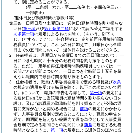
て、別に定めることができる。
(平一二条例一六九・平二二条例七・令四条例三八・
一部改正)
(週休日及び勤務時間の割振り等)
第三条
日曜日及び土曜日は、週休日
(勤務時間を割り振らな
い日
(
第三項
及び
第五条第二項
において読み替えて準用する
同条第一項
の規定によるものを除く。)
をいう。以下同
じ。)
とする。
ただし、任命権者は、定年前再任用短時間勤
務職員については、これらの日に加えて、月曜日から金曜
日までの五日間において、週休日を設けることができる。
2
任命権者は、月曜日から金曜日までの五日間において、一
日につき七時間四十五分の勤務時間を割り振るものとす
る。
ただし、定年前再任用短時間勤務職員については、一
週間ごとの期間について、一日につき七時間四十五分を超
えない範囲内で勤務時間を割り振るものとする。
3
任命権者は、職員
(人事委員会規則で定める職員及び
次条
の規定の適用を受ける職員を除く。以下この項において同
じ。)
について、職員の申告を考慮して、
第一項
の規定によ
る週休日のほかに当該職員の勤務時間を割り振らない日を
設け、又は当該職員の勤務時間を割り振ることが公務の運
営に支障がないと認める場合には、
前項
の規定にかかわら
ず、人事委員会規則で定めるところにより、職員の申告を
経て、四週間を超えない範囲内で週を単位として人事委員
会規則で定める期間ごとの期間につき
前条
に規定する勤務
時間となるように、
第一項
の規定による週休日のほかに当