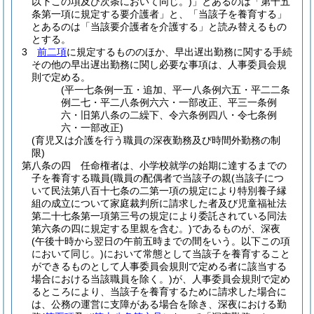
以下この項及び次条において同じ。)
」とあるのは「第十五
条第一項に規定する要介護者」と、「当該子を養育する」
とあるのは「当該要介護者を介護する」と読み替えるもの
とする。
3
前二項
に規定するもののほか、早出遅出勤務に関する手続
その他の早出遅出勤務に関し必要な事項は、人事委員会規
則で定める。
(平一七条例一五・追加、平一八条例六五・平二二条
例二七・平二八条例六六・一部改正、平三一条例
六・旧第八条の二繰下、令六条例四八・令七条例
六・一部改正)
(育児又は介護を行う職員の深夜勤務及び時間外勤務の制
限)
第八条の四
任命権者は、小学校就学の始期に達するまでの
子を養育する職員
(職員の配偶者で当該子の親
(当該子につ
いて民法第八百十七条の二第一項の規定により特別養子縁
組の成立について家庭裁判所に請求した者及び児童福祉法
第二十七条第一項第三号の規定により委託されている同法
第六条の四に規定する里親を含む。)
であるものが、深夜
(午後十時から翌日の午前五時までの間をいう。以下この項
において同じ。)
において常態として当該子を養育すること
ができるものとして人事委員会規則で定める者に該当する
場合における当該職員を除く。)
が、人事委員会規則で定め
るところにより、当該子を養育するために請求した場合に
は、公務の運営に支障がある場合を除き、深夜における勤