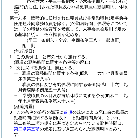
条例六六・平三一条例六・令六条例四八・一部改正)
(臨時的に任用された職員及び非常勤職員の勤務時間、休暇
等)
第十九条
臨時的に任用された職員及び非常勤職員
(定年前再
任用短時間勤務職員を除く。)
の勤務時間、休暇等について
は、その職務の性質等を考慮して、人事委員会規則で定め
る基準に従い、任命権者が定める。
(平三一条例六・全改、令四条例三八・一部改正)
附
則
(施行期日)
1
この条例は、公布の日から施行する。
(職員の勤務時間に関する条例等の廃止)
2
次に掲げる条例は、廃止する。
一
職員の勤務時間に関する条例
(昭和二十六年七月青森県
条例第三十八号)
二
職員の休日及び有給休暇に関する条例
(昭和二十六年九
月青森県条例第五十八号)
三
学校職員の休日及び有給休暇に関する条例
(昭和二十九
年七月青森県条例第六十八号)
(経過措置)
3
この条例の施行の際現に
前項
の規定による廃止前の職員の
勤務時間に関する条例
(以下「旧勤務時間条例」という。)
第二条第二項の規定に基づき定められている勤務時間は、
第二条第三項
の規定に基づき定められた勤務時間とみな
す。