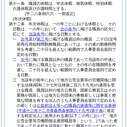
第十一条
職員の休暇は、年次休暇、病気休暇、特別休暇、
介護休暇及び介護時間とする。
(平二八条例六六・一部改正)
(年次休暇)
第十二条
年次休暇は、一の年ごとにおける休暇とし、その
日数は、一の年において、
次の各号
に掲げる職員の区分に
応じて、
当該各号
に掲げる日数とする。
一
次号
及び
第三号
に掲げる職員以外の職員 二十日
(定年
前再任用短時間勤務職員にあっては、その者の勤務時間
等を考慮し二十日を超えない範囲内で人事委員会規則で
定める日数)
二
次号
に掲げる職員以外の職員であって当該年の中途に
おいて新たに職員となったもの その年の在職期間を考
慮し、二十日を超えない範囲内で人事委員会規則で定め
る日数
三
当該年の前年において地方公営企業等の労働関係に関
する法律
(昭和二十七年法律第二百八十九号)
の適用を受
ける職員、職員以外の地方公務員、国家公務員又はその
業務が国若しくは地方公共団体の事務若しくは事業と密
接な関連を有する法人のうち人事委員会規則で定めるも
の若しくは
公益的法人等への職員の派遣等に関する条例
(平成十三年十二月青森県条例第六十九号)
第十条
に規定
する特定法人に使用される者
(以下この号において「地方
公営企業等労働関係法適用職員等」という。)
であった者
であって引き続き当該年に新たに職員となったものその