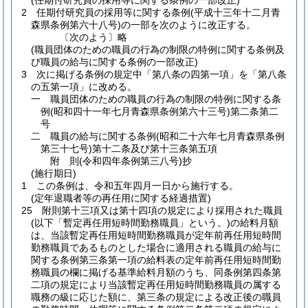
(任期付研究員の採用等に関する条例の一部改正)
2
任期付研究員の採用等に関する条例
(平成十三年十二月青
森県条例第六十八号)
の一部を次のように改正する。
〔次のよう〕略
(職員団体のための職員の行為の制限の特例に関する条例及
び職員の給与に関する条例の一部改正)
3
次に掲げる条例の規定中「第八条の四第一項」を「第八条
の五第一項」に改める。
一
職員団体のための職員の行為の制限の特例に関する条
例
(昭和四十一年七月青森県条例第六十三号)
第二条第二
号
二
職員の給与に関する条例
(昭和二十六年七月青森県条例
第三十七号)
第十二条及び第十三条第五項
附
則
(令和四年
条例第三八号)
抄
(施行期日)
1
この条例は、令和五年四月一日から施行する。
(定年退職者等の再任用に関する経過措置)
25
附則第十三項又は第十四項の規定により採用された職員
(以下「暫定再任用短時間勤務職員」という。)
の給料月額
は、当該暫定再任用短時間勤務職員が定年前再任用短時間
勤務職員であるものとした場合に適用される職員の給与に
関する条例第三条第一項の給料表の定年前再任用短時間勤
務職員の欄に掲げる基準給料月額のうち、同条例第四条第
二項の規定により当該暫定再任用短時間勤務職員の属する
職務の級に応じた額に、第三条の規定による改正後の職員