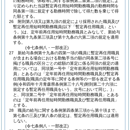
の勤務時間、休暇等に関する条例第二条第二項の規定によ
り定められた当該暫定再任用短時間勤務職員の勤務時間を
同条第一項に規定する勤務時間で除して得た数を乗じて得
た額とする。
26
附則第八項又は第九項の規定により採用された職員及び
暫定再任用短時間勤務職員
(以下「暫定再任用職員」とい
う。)
は、定年前再任用短時間勤務職員とみなして、新給与
条例第十九条第三項及び第十九条の六第二項の規定を適用
する。
(令七条例八・一部改正)
27
新給与条例第十九条の四第一項の職員に暫定再任用職員
が含まれる場合における勤勉手当の額の同条第二項各号に
掲げる職員の区分ごとの総額の算定に係る同項の規定の適
用については、同項第一号中「定年前再任用短時間勤務職
員」とあるのは「定年前再任用短時間勤務職員及び暫定再
任用職員
(職員の定年等に関する条例等の一部を改正する条
例
(令和四年十月青森県条例第三十八号)
附則第二十六項に
規定する暫定再任用職員をいう。次号において同じ。)
」
と、同項第二号中「定年前再任用短時間勤務職員」とある
のは「定年前再任用短時間勤務職員及び暫定再任用職員」
とする。
28
職員の給与に関する条例第四条第三項から第十項まで、
第七条の三及び第八条の規定は、暫定再任用職員には適用
しない。
(令七条例八・一部改正)