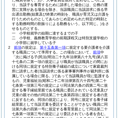
た職員を除く。)
が、人事委員会規則で定めるところによ
り、当該子を養育するために請求した場合には、公務の運
営に支障がある場合を除き、当該職員に当該請求に係る早
出遅出勤務
(始業及び終業の時刻を、職員が育児又は介護を
行うためのものとしてあらかじめ定められた特定の時刻と
する勤務時間の割振りによる勤務をいう。以下同じ。)
をさ
せるものとする。
一
小学校就学の始期に達するまでの子
二
小学校、義務教育学校の前期課程又は特別支援学校の
小学部に就学している子
2
前項
の規定は、
第十五条第一項
に規定する要介護者を介護
する職員について準用する。
この場合において、
前項
中
「次に掲げる子
(民法
(明治二十九年法律第八十九号)
第八百
十七条の二第一項の規定により職員が当該職員との間にお
ける同項に規定する特別養子縁組の成立について家庭裁判
所に請求した者
(当該請求に係る家事審判事件が裁判所に係
属している場合に限る。)
であって当該職員が現に監護する
もの、児童福祉法
(昭和二十二年法律第百六十四号)
第二十
七条第一項第三号の規定により同法第六条の四第二号に規
定する養子縁組里親である職員に委託されている児童及び
児童の親その他の同法第二十七条第四項に規定する者の意
に反するため、同項の規定により、同号に規定する養子縁
組里親として当該児童を委託することができない職員に同
法第六条の四第一号に規定する養育里親として同法第二十
七条第一項第三号の規定により委託されている者を含む。