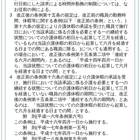
行日前にした請求による時間外勤務の制限については、な
お従前の例による。
3
改正後の条例第十五条の規定は、改正前の職員の勤務時
間、休暇等に関する条例
(以下「改正前の条例」という。)
第十六条の規定により介護休暇の承認を受けた職員で施行
日において当該承認に係る介護を必要とする一の継続する
状態についての介護休暇の初日から起算して三月を経過し
ているもの
(当該介護休暇の初日から起算して六月を経過す
る日までの間にある職員に限る。)
についても適用する。
こ
の場合において、改正後の条例第十五条第二項中「連続す
る六月の期間内」とあるのは、「平成十四年四月一日か
ら、当該状態についての介護休暇の初日から起算して六月
を経過する日までの間」とする。
4
改正前の条例第十六条の規定により介護休暇の承認を受
け、施行日において当該承認に係る介護を必要とする一の
継続する状態についての介護休暇の初日から起算して三月
を経過していない職員の介護休暇の期間については、改正
後の条例第十五条第二項中「連続する六月の期間内」とあ
るのは、「当該状態についての介護休暇の初日から起算し
て六月を経過する日までの間」とする。
附
則
(平成一六年
条例第六号)
この条例は、平成十六年四月一日から施行する。
附
則
(平成一七年
条例第一五号)
この条例は、平成十七年四月一日から施行する。
附
則
(平成一八年
条例第九号)
抄