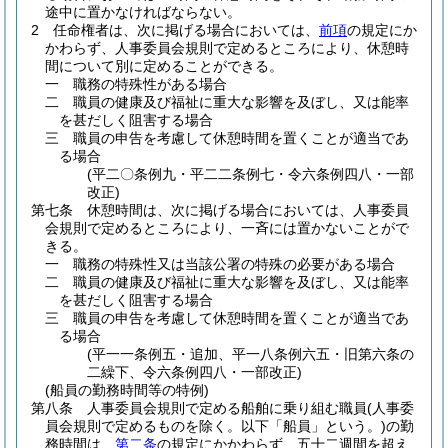
途中に置かなければならない。
2
任命権者は、次に掲げる場合においては、
前項
の規定にか
かわらず、人事委員会規則で定めるところにより、休憩時
間について別に定めることができる。
一
職務の特殊性がある場合
二
職員の健康及び福祉に重大な影響を及ぼし、又は能率
を甚だしく阻害する場合
三
職員の申告を考慮して休憩時間を置くことが適当であ
る場合
(平二〇条例九・平二二条例七・令六条例四八・一部
改正)
第七条
休憩時間は、次に掲げる場合においては、人事委員
会規則で定めるところにより、一斉には置かないことがで
きる。
一
職務の特殊性又は当該公署の特殊の必要がある場合
二
職員の健康及び福祉に重大な影響を及ぼし、又は能率
を甚だしく阻害する場合
三
職員の申告を考慮して休憩時間を置くことが適当であ
る場合
(平一一条例五・追加、平一八条例六五・旧第六条の
二繰下、令六条例四八・一部改正)
(船員の勤務時間等の特例)
第八条
人事委員会規則で定める船舶に乗り組む職員
(人事委
員会規則で定めるものを除く。以下「船員」という。)
の勤
務時間は、
第二条
の規定にかかわらず、五十二週間を超え