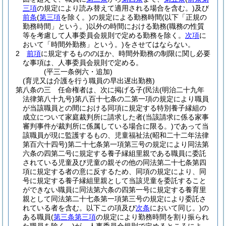
三項
の規定により読み替えて適用される場合を含む。)
及び
前条
(
第三項
を除く。)
の規定による勤務時間
(以下「正規の
勤務時間」という。)
以外の時間における勤務
(職務の性質
等を考慮して人事委員会規則で定める勤務を除く。
次項
に
おいて「時間外勤務」という。)
をさせてはならない。
2
前項
に規定するもののほか、時間外勤務の制限に関し必要
な事項は、人事委員会規則で定める。
(平三一条例六・追加)
(育児又は介護を行う職員の早出遅出勤務)
第八条の三
任命権者は、次に掲げる子
(民法
(明治二十九年
法律第八十九号)
第八百十七条の二第一項の規定により職員
が当該職員との間における同項に規定する特別養子縁組の
成立について家庭裁判所に請求した者
(当該請求に係る家事
審判事件が裁判所に係属している場合に限る。)
であって当
該職員が現に監護するもの、児童福祉法
(昭和二十二年法律
第百六十四号)
第二十七条第一項第三号の規定により同法第
六条の四第二号に規定する養子縁組里親である職員に委託
されている児童及び児童の親その他の同法第二十七条第四
項に規定する者の意に反するため、同項の規定により、同
号に規定する養子縁組里親として当該児童を委託すること
ができない職員に同法第六条の四第一号に規定する養育里
親として同法第二十七条第一項第三号の規定により委託さ
れている者を含む。以下この項及び
次条
において同じ。)
の
ある職員
(
第三条第三項
の規定により勤務時間を割り振られ