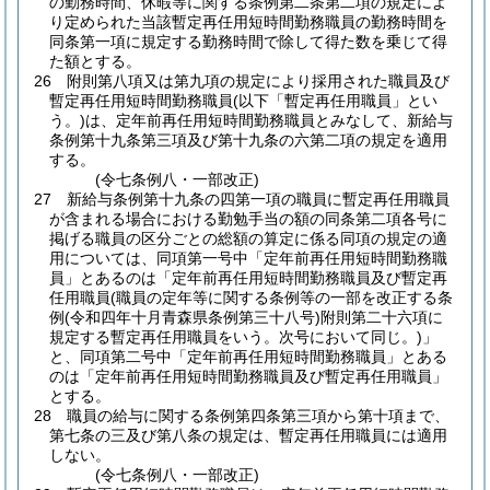
の勤務時間、休暇等に関する条例第二条第二項の規定によ
り定められた当該暫定再任用短時間勤務職員の勤務時間を
同条第一項に規定する勤務時間で除して得た数を乗じて得
た額とする。
26
附則第八項又は第九項の規定により採用された職員及び
暫定再任用短時間勤務職員
(以下「暫定再任用職員」とい
う。)
は、定年前再任用短時間勤務職員とみなして、新給与
条例第十九条第三項及び第十九条の六第二項の規定を適用
する。
(令七条例八・一部改正)
27
新給与条例第十九条の四第一項の職員に暫定再任用職員
が含まれる場合における勤勉手当の額の同条第二項各号に
掲げる職員の区分ごとの総額の算定に係る同項の規定の適
用については、同項第一号中「定年前再任用短時間勤務職
員」とあるのは「定年前再任用短時間勤務職員及び暫定再
任用職員
(職員の定年等に関する条例等の一部を改正する条
例
(令和四年十月青森県条例第三十八号)
附則第二十六項に
規定する暫定再任用職員をいう。次号において同じ。)
」
と、同項第二号中「定年前再任用短時間勤務職員」とある
のは「定年前再任用短時間勤務職員及び暫定再任用職員」
とする。
28
職員の給与に関する条例第四条第三項から第十項まで、
第七条の三及び第八条の規定は、暫定再任用職員には適用
しない。
(令七条例八・一部改正)