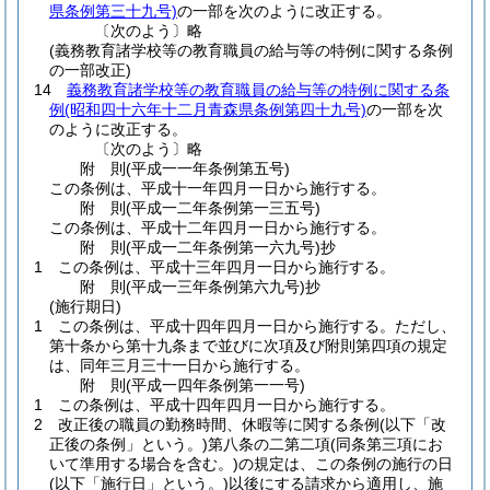
県条例第三十九号)
の一部を次のように改正する。
〔次のよう〕略
(義務教育諸学校等の教育職員の給与等の特例に関する条例
の一部改正)
14
義務教育諸学校等の教育職員の給与等の特例に関する条
例
(昭和四十六年十二月青森県条例第四十九号)
の一部を次
のように改正する。
〔次のよう〕略
附
則
(平成一一年
条例第五号)
この条例は、平成十一年四月一日から施行する。
附
則
(平成一二年
条例第一三五号)
この条例は、平成十二年四月一日から施行する。
附
則
(平成一二年
条例第一六九号)
抄
1
この条例は、平成十三年四月一日から施行する。
附
則
(平成一三年
条例第六九号)
抄
(施行期日)
1
この条例は、平成十四年四月一日から施行する。
ただし、
第十条から第十九条まで並びに次項及び附則第四項の規定
は、同年三月三十一日から施行する。
附
則
(平成一四年
条例第一一号)
1
この条例は、平成十四年四月一日から施行する。
2
改正後の職員の勤務時間、休暇等に関する条例
(以下「改
正後の条例」という。)
第八条の二第二項
(同条第三項にお
いて準用する場合を含む。)
の規定は、この条例の施行の日
(以下「施行日」という。)
以後にする請求から適用し、施