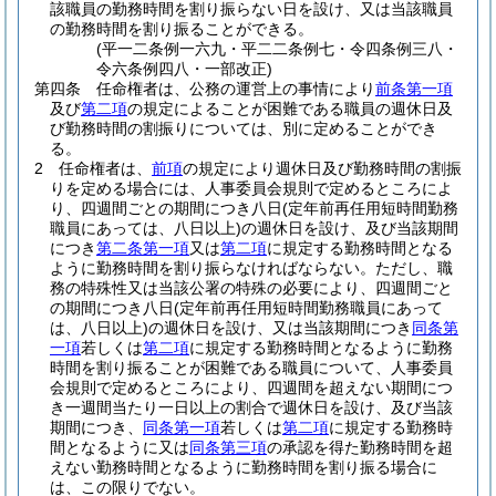
該職員の勤務時間を割り振らない日を設け、又は当該職員
の勤務時間を割り振ることができる。
(平一二条例一六九・平二二条例七・令四条例三八・
令六条例四八・一部改正)
第四条
任命権者は、公務の運営上の事情により
前条第一項
及び
第二項
の規定によることが困難である職員の週休日及
び勤務時間の割振りについては、別に定めることができ
る。
2
任命権者は、
前項
の規定により週休日及び勤務時間の割振
りを定める場合には、人事委員会規則で定めるところによ
り、四週間ごとの期間につき八日
(定年前再任用短時間勤務
職員にあっては、八日以上)
の週休日を設け、及び当該期間
につき
第二条第一項
又は
第二項
に規定する勤務時間となる
ように勤務時間を割り振らなければならない。
ただし、職
務の特殊性又は当該公署の特殊の必要により、四週間ごと
の期間につき八日
(定年前再任用短時間勤務職員にあって
は、八日以上)
の週休日を設け、又は当該期間につき
同条第
一項
若しくは
第二項
に規定する勤務時間となるように勤務
時間を割り振ることが困難である職員について、人事委員
会規則で定めるところにより、四週間を超えない期間につ
き一週間当たり一日以上の割合で週休日を設け、及び当該
期間につき、
同条第一項
若しくは
第二項
に規定する勤務時
間となるように又は
同条第三項
の承認を得た勤務時間を超
えない勤務時間となるように勤務時間を割り振る場合に
は、この限りでない。