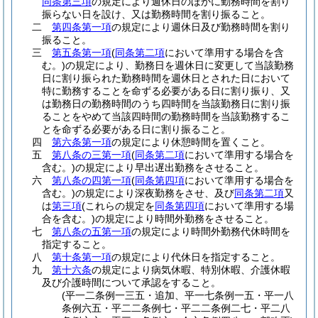
同条第三項
の規定により週休日のほかに勤務時間を割り
振らない日を設け、又は勤務時間を割り振ること。
二
第四条第一項
の規定により週休日及び勤務時間を割り
振ること。
三
第五条第一項
(
同条第二項
において準用する場合を含
む。)
の規定により、勤務日を週休日に変更して当該勤務
日に割り振られた勤務時間を週休日とされた日において
特に勤務することを命ずる必要がある日に割り振り、又
は勤務日の勤務時間のうち四時間を当該勤務日に割り振
ることをやめて当該四時間の勤務時間を当該勤務するこ
とを命ずる必要がある日に割り振ること。
四
第六条第一項
の規定により休憩時間を置くこと。
五
第八条の三第一項
(
同条第二項
において準用する場合を
含む。)
の規定により早出遅出勤務をさせること。
六
第八条の四第一項
(
同条第四項
において準用する場合を
含む。)
の規定により深夜勤務をさせ、及び
同条第二項
又
は
第三項
(これらの規定を
同条第四項
において準用する場
合を含む。)
の規定により時間外勤務をさせること。
七
第八条の五第一項
の規定により時間外勤務代休時間を
指定すること。
八
第十条第一項
の規定により代休日を指定すること。
九
第十六条
の規定により病気休暇、特別休暇、介護休暇
及び介護時間について承認をすること。
(平一二条例一三五・追加、平一七条例一五・平一八
条例六五・平二二条例七・平二二条例二七・平二八