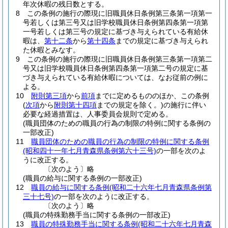
年次休暇の残日数とする。
8
この条例の施行の際現に旧職員休日条例第三条第一項第一
号若しくは第三号又は旧学校職員休日条例第四条第一項第
一号若しくは第三号の規定に基づき与えられている有給休
暇は、
第十二条
から
第十四条
までの規定に基づき与えられ
た休暇とみなす。
9
この条例の施行の際現に旧職員休日条例第三条第一項第二
号又は旧学校職員休日条例第四条第一項第二号の規定に基
づき与えられている有給休暇については、なお従前の例に
よる。
10
附則第三項
から
前項
までに定めるもののほか、この条例
(
次項
から
附則第十四項
までの規定を除く。)
の施行に伴い
必要な経過措置は、人事委員会規則で定める。
(職員団体のための職員の行為の制限の特例に関する条例の
一部改正)
11
職員団体のための職員の行為の制限の特例に関する条例
(昭和四十一年七月青森県条例第六十三号)
の一部を次のよ
うに改正する。
〔次のよう〕略
(職員の給与に関する条例の一部改正)
12
職員の給与に関する条例
(昭和二十六年七月青森県条例第
三十七号)
の一部を次のように改正する。
〔次のよう〕略
(職員の特殊勤務手当に関する条例の一部改正)
13
職員の特殊勤務手当に関する条例
(昭和二十六年七月青森