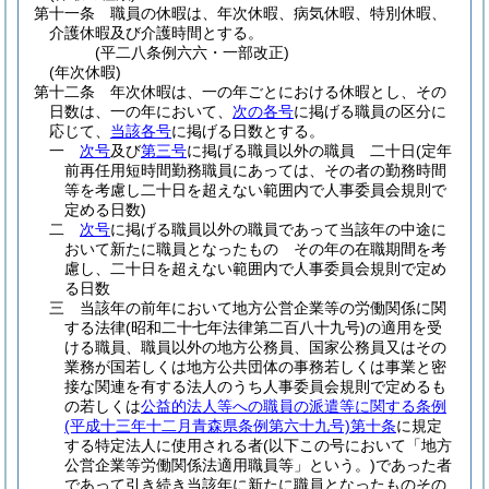
第十一条
職員の休暇は、年次休暇、病気休暇、特別休暇、
介護休暇及び介護時間とする。
(平二八条例六六・一部改正)
(年次休暇)
第十二条
年次休暇は、一の年ごとにおける休暇とし、その
日数は、一の年において、
次の各号
に掲げる職員の区分に
応じて、
当該各号
に掲げる日数とする。
一
次号
及び
第三号
に掲げる職員以外の職員 二十日
(定年
前再任用短時間勤務職員にあっては、その者の勤務時間
等を考慮し二十日を超えない範囲内で人事委員会規則で
定める日数)
二
次号
に掲げる職員以外の職員であって当該年の中途に
おいて新たに職員となったもの その年の在職期間を考
慮し、二十日を超えない範囲内で人事委員会規則で定め
る日数
三
当該年の前年において地方公営企業等の労働関係に関
する法律
(昭和二十七年法律第二百八十九号)
の適用を受
ける職員、職員以外の地方公務員、国家公務員又はその
業務が国若しくは地方公共団体の事務若しくは事業と密
接な関連を有する法人のうち人事委員会規則で定めるも
の若しくは
公益的法人等への職員の派遣等に関する条例
(平成十三年十二月青森県条例第六十九号)
第十条
に規定
する特定法人に使用される者
(以下この号において「地方
公営企業等労働関係法適用職員等」という。)
であった者
であって引き続き当該年に新たに職員となったものその