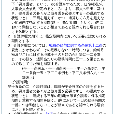
下「要介護者」という。)
の介護をするため、任命権者が、
人事委員会規則で定めるところにより、職員の申出に基づ
き、要介護者の各々が当該介護を必要とする一の継続する
状態ごとに、三回を超えず、かつ、通算して六月を超えな
い範囲内で指定する期間
(以下「指定期間」という。)
内に
おいて勤務しないことが相当であると認められる場合にお
ける休暇とする。
2
介護休暇の期間は、指定期間内において必要と認められる
期間とする。
3
介護休暇については、
職員の給与に関する条例第十二条
の
規定にかかわらず、その勤務しない一時間につき、給料月
額及びこれに対する地域手当の月額の合計額に十二を乗
じ、その額を一週間当たりの勤務時間に五十二を乗じたも
ので除して得た額を減額する。
(平一一条例五・平一四条例一一・平一八条例九・平
二一条例一五・平二二条例七・平二八条例六六・一
部改正)
(介護時間)
第十五条の二
介護時間は、職員が要介護者の介護をするた
め、要介護者の各々が当該介護を必要とする一の継続する
状態ごとに、連続する三年の期間
(当該要介護者に係る指定
期間と重複する期間を除く。)
内において一日の勤務時間の
一部につき勤務しないことが相当であると認められる場合
における休暇とする。