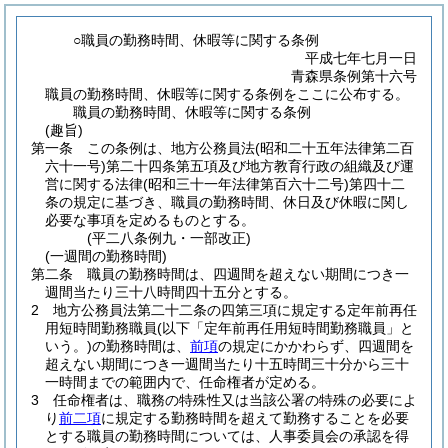
○職員の勤務時間、休暇等に関する条例
平成七年七月一日
青森県条例第十六号
職員の勤務時間、休暇等に関する条例をここに公布する。
職員の勤務時間、休暇等に関する条例
(趣旨)
第一条
この条例は、地方公務員法
(昭和二十五年法律第二百
六十一号)
第二十四条第五項及び地方教育行政の組織及び運
営に関する法律
(昭和三十一年法律第百六十二号)
第四十二
条の規定に基づき、職員の勤務時間、休日及び休暇に関し
必要な事項を定めるものとする。
(平二八条例九・一部改正)
(一週間の勤務時間)
第二条
職員の勤務時間は、四週間を超えない期間につき一
週間当たり三十八時間四十五分とする。
2
地方公務員法第二十二条の四第三項に規定する定年前再任
用短時間勤務職員
(以下「定年前再任用短時間勤務職員」と
いう。)
の勤務時間は、
前項
の規定にかかわらず、四週間を
超えない期間につき一週間当たり十五時間三十分から三十
一時間までの範囲内で、任命権者が定める。
3
任命権者は、職務の特殊性又は当該公署の特殊の必要によ
り
前二項
に規定する勤務時間を超えて勤務することを必要
とする職員の勤務時間については、人事委員会の承認を得