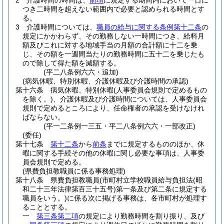
2
介護時間の時間は、
前項
に規定する期間内において一日に
つき二時間を超えない範囲内で必要と認められる時間とす
る。
3
介護時間については、
職員の給与に関する条例第十二条
の
規定にかかわらず、その勤務しない一時間につき、給料月
額及びこれに対する地域手当の月額の合計額に十二を乗
じ、その額を一週間当たりの勤務時間に五十二を乗じたも
ので除して得た額を減額する。
(平二八条例六六・追加)
(病気休暇、特別休暇、介護休暇及び介護時間の承認)
第十六条
病気休暇、特別休暇
(人事委員会規則で定めるもの
を除く。)
、介護休暇及び介護時間については、人事委員会
規則で定めるところにより、任命権者の承認を受けなけれ
ばならない。
(平一二条例一三五・平二八条例六六・一部改正)
(委任)
第十七条
第十二条
から
前条
までに規定するもののほか、休
暇に関する手続その他の休暇に関し必要な事項は、人事委
員会規則で定める。
(県費負担教職員に係る事務処理)
第十八条
県費負担教職員
(市町村立学校職員給与負担法
(昭
和二十三年法律第百三十五号)
第一条及び第二条に規定する
職員をいう。)
に係る次に掲げる事務は、各市町村が処理す
ることとする。
一
第三条第二項
の規定により勤務時間を割り振り、及び