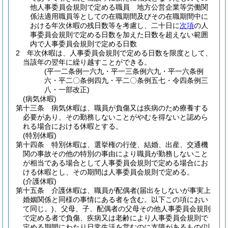
他人事委員会規則で定める職員 地方公営企業等労働関
係法適用職員等としての在職期間及びその在職期間中に
おける年次休暇の残日数等を考慮し、二十日に
次項
の人
事委員会規則で定める日数を加えた日数を超えない範囲
内で人事委員会規則で定める日数
2
年次休暇は、人事委員会規則で定める日数を限度として、
当該年の翌年に繰り越すことができる。
(平一二条例一六九・平一三条例六九・平一六条例
六・平二〇条例四九・平二〇条例五七・令四条例三
八・一部改正)
(病気休暇)
第十三条
病気休暇は、職員が負傷又は疾病のため療養する
必要があり、その勤務しないことがやむを得ないと認めら
れる場合における休暇とする。
(特別休暇)
第十四条
特別休暇は、選挙権の行使、結婚、出産、交通機
関の事故その他の特別の事由により職員が勤務しないこと
が相当である場合として人事委員会規則で定める場合にお
ける休暇とし、その期間は人事委員会規則で定める。
(介護休暇)
第十五条
介護休暇は、職員が配偶者
(届出をしないが事実上
婚姻関係と同様の事情にある者を含む。以下この項におい
て同じ。)
、父母、子、配偶者の父母その他人事委員会規則
で定める者で負傷、疾病又は老齢により人事委員会規則で
定める期間にわたり日常生活を営むのに支障があるもの
(以