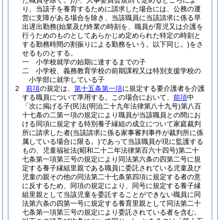
た職員を除く。)
が、人事委員会規則で定めるところによ
り、当該子を養育するために請求した場合には、公務の運
営に支障がある場合を除き、当該職員に当該請求に係る早
出遅出勤務
(始業及び終業の時刻を、職員が育児又は介護を
行うためのものとしてあらかじめ定められた特定の時刻と
する勤務時間の割振りによる勤務をいう。以下同じ。)
をさ
せるものとする。
一
小学校就学の始期に達するまでの子
二
小学校、義務教育学校の前期課程又は特別支援学校の
小学部に就学している子
2
前項
の規定は、
第十五条第一項
に規定する要介護者を介護
する職員について準用する。
この場合において、
前項
中
「次に掲げる子
(民法
(明治二十九年法律第八十九号)
第八百
十七条の二第一項の規定により職員が当該職員との間にお
ける同項に規定する特別養子縁組の成立について家庭裁判
所に請求した者
(当該請求に係る家事審判事件が裁判所に係
属している場合に限る。)
であって当該職員が現に監護する
もの、児童福祉法
(昭和二十二年法律第百六十四号)
第二十
七条第一項第三号の規定により同法第六条の四第二号に規
定する養子縁組里親である職員に委託されている児童及び
児童の親その他の同法第二十七条第四項に規定する者の意
に反するため、同項の規定により、同号に規定する養子縁
組里親として当該児童を委託することができない職員に同
法第六条の四第一号に規定する養育里親として同法第二十
七条第一項第三号の規定により委託されている者を含む。