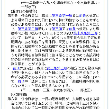
(平一二条例一六九・令四条例三八・令六条例四八・
一部改正)
(週休日の振替等)
第五条
任命権者は、職員に
第三条第一項
又は
前条
の規定に
より週休日とされた日において特に勤務することを命ずる
必要がある場合には、人事委員会規則で定めるところによ
り、
第三条第二項
若しくは
第三項
又は
前条
の規定により勤
務時間が割り振られた日
(以下この項及び
第十八条第三号
に
おいて「勤務日」という。)
のうち人事委員会規則で定める
期間内にある勤務日を週休日に変更して当該勤務日に割り
振られた勤務時間を当該勤務することを命ずる必要がある
日に割り振り、又は当該期間内にある勤務日の勤務時間の
うち四時間を当該勤務日に割り振ることをやめて当該四時
間の勤務時間を当該勤務することを命ずる必要がある日に
割り振ることができる。
2
前項
の規定は、職員に
第三条第三項
の規定により勤務時間
を割り振らない日とされた日において特に勤務することを
命ずる必要がある場合について準用する。
この場合におい
て、
前項
中「週休日に」とあるのは、「勤務時間を割り振
らない日に」と読み替えるものとする。
(平一二条例一三五・令六条例四八・一部改正)
(休憩時間)
第六条
任命権者は、一日の勤務時間が、六時間を超える場
合においては四十五分又は一時間、七時間四十五分を超え
る場合においては一時間の休憩時間をそれぞれ勤務時間の