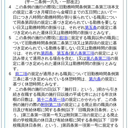
(平一二条例一六九・一部改正)
4
この条例の施行の際現に旧勤務時間条例第二条第三項本文
の規定に基づき月曜日から金曜日までの五日間において一
日につき八時間の勤務時間が割り振られている職員につい
て同条第四項の規定に基づき定められている勤務を要しな
い日又は勤務時間の割振りは、それぞれ
第五条
の規定に基
づき定められた週休日又は勤務時間の割振りとみなす。
5
この条例の施行の際現に
前項
に規定する職員以外の職員に
ついて旧勤務時間条例第二条第三項又は第四項の規定に基
づき定められている勤務を要しない日又は勤務時間の割振
りは、それぞれ
第四条
、
第五条
(
第八条第三項
の規定により
読み替えて適用される場合を含む。)
又は
第八条第二項
の規
定に基づき定められた週休日又は勤務時間の割振りとみな
す。
6
前二項
の規定が適用される職員について旧勤務時間条例第
三条に基づき定められている休憩時間は、
第六条
の規定に
基づく休憩時間とみなす。
7
この条例の施行の日
(以下「施行日」という。)
前から引き
続き在職する職員の施行日以後の平成七年における年次休
暇の日数は、
第十二条第一項
の規定にかかわらず、この条
例の施行の際の
附則第二項
の規定による廃止前の職員の休
日及び有給休暇に関する条例
(以下「旧職員休日条例」とい
う。)
第三条第一項第一号又は附則第二項の規定による廃止
前の学校職員の休日及び有給休暇に関する条例
(以下「旧学
校職員休日条例」という。)
第四条第一項第一号に規定する