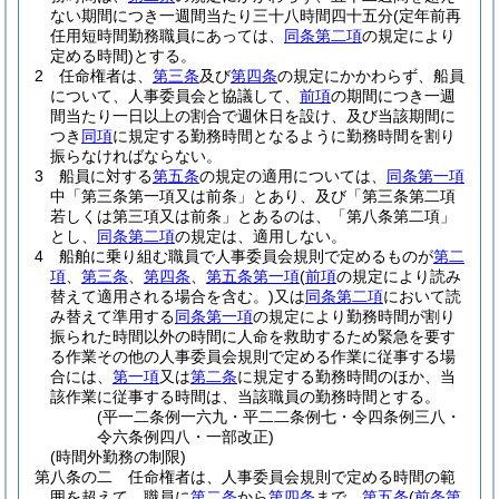
ない期間につき一週間当たり三十八時間四十五分
(定年前再
任用短時間勤務職員にあっては、
同条第二項
の規定により
定める時間)
とする。
2
任命権者は、
第三条
及び
第四条
の規定にかかわらず、船員
について、人事委員会と協議して、
前項
の期間につき一週
間当たり一日以上の割合で週休日を設け、及び当該期間に
つき
同項
に規定する勤務時間となるように勤務時間を割り
振らなければならない。
3
船員に対する
第五条
の規定の適用については、
同条第一項
中「第三条第一項又は前条」とあり、及び「第三条第二項
若しくは第三項又は前条」とあるのは、「第八条第二項」
とし、
同条第二項
の規定は、適用しない。
4
船舶に乗り組む職員で人事委員会規則で定めるものが
第二
項
、
第三条
、
第四条
、
第五条第一項
(
前項
の規定により読み
替えて適用される場合を含む。)
又は
同条第二項
において読
み替えて準用する
同条第一項
の規定により勤務時間が割り
振られた時間以外の時間に人命を救助するため緊急を要す
る作業その他の人事委員会規則で定める作業に従事する場
合には、
第一項
又は
第二条
に規定する勤務時間のほか、当
該作業に従事する時間は、当該職員の勤務時間とする。
(平一二条例一六九・平二二条例七・令四条例三八・
令六条例四八・一部改正)
(時間外勤務の制限)
第八条の二
任命権者は、人事委員会規則で定める時間の範
囲を超えて、職員に
第二条
から
第四条
まで、
第五条
(
前条第