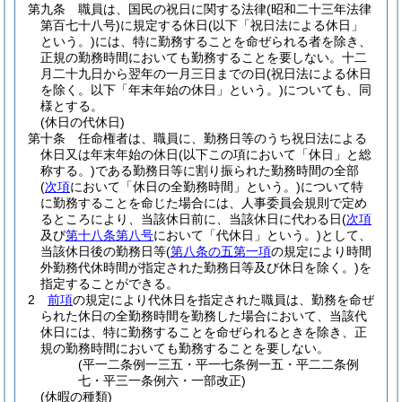
第九条
職員は、国民の祝日に関する法律
(昭和二十三年法律
第百七十八号)
に規定する休日
(以下「祝日法による休日」
という。)
には、特に勤務することを命ぜられる者を除き、
正規の勤務時間においても勤務することを要しない。
十二
月二十九日から翌年の一月三日までの日
(祝日法による休日
を除く。以下「年末年始の休日」という。)
についても、同
様とする。
(休日の代休日)
第十条
任命権者は、職員に、勤務日等のうち祝日法による
休日又は年末年始の休日
(以下この項において「休日」と総
称する。)
である勤務日等に割り振られた勤務時間の全部
(
次項
において「休日の全勤務時間」という。)
について特
に勤務することを命じた場合には、人事委員会規則で定め
るところにより、当該休日前に、当該休日に代わる日
(
次項
及び
第十八条第八号
において「代休日」という。)
として、
当該休日後の勤務日等
(
第八条の五第一項
の規定により時間
外勤務代休時間が指定された勤務日等及び休日を除く。)
を
指定することができる。
2
前項
の規定により代休日を指定された職員は、勤務を命ぜ
られた休日の全勤務時間を勤務した場合において、当該代
休日には、特に勤務することを命ぜられるときを除き、正
規の勤務時間においても勤務することを要しない。
(平一二条例一三五・平一七条例一五・平二二条例
七・平三一条例六・一部改正)
(休暇の種類)