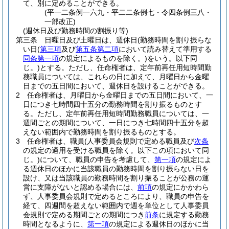
て、別に定めることができる。
(平一二条例一六九・平二二条例七・令四条例三八・
一部改正)
(週休日及び勤務時間の割振り等)
第三条
日曜日及び土曜日は、週休日
(勤務時間を割り振らな
い日
(
第三項
及び
第五条第二項
において読み替えて準用する
同条第一項
の規定によるものを除く。)
をいう。以下同
じ。)
とする。
ただし、任命権者は、定年前再任用短時間勤
務職員については、これらの日に加えて、月曜日から金曜
日までの五日間において、週休日を設けることができる。
2
任命権者は、月曜日から金曜日までの五日間において、一
日につき七時間四十五分の勤務時間を割り振るものとす
る。
ただし、定年前再任用短時間勤務職員については、一
週間ごとの期間について、一日につき七時間四十五分を超
えない範囲内で勤務時間を割り振るものとする。
3
任命権者は、職員
(人事委員会規則で定める職員及び
次条
の規定の適用を受ける職員を除く。以下この項において同
じ。)
について、職員の申告を考慮して、
第一項
の規定によ
る週休日のほかに当該職員の勤務時間を割り振らない日を
設け、又は当該職員の勤務時間を割り振ることが公務の運
営に支障がないと認める場合には、
前項
の規定にかかわら
ず、人事委員会規則で定めるところにより、職員の申告を
経て、四週間を超えない範囲内で週を単位として人事委員
会規則で定める期間ごとの期間につき
前条
に規定する勤務
時間となるように、
第一項
の規定による週休日のほかに当