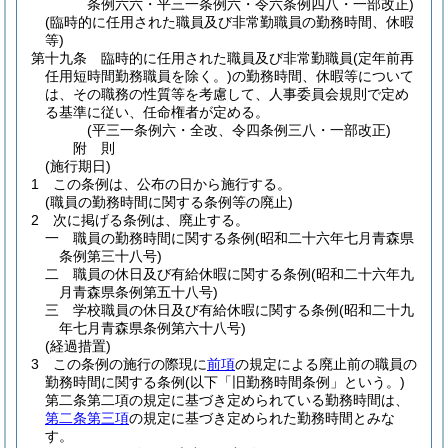
条例六六・平三一条例六・令六条例四八・一部改正)
(臨時的に任用された職員及び非常勤職員の勤務時間、休暇
等)
第十九条
臨時的に任用された職員及び非常勤職員
(定年前再
任用短時間勤務職員を除く。)
の勤務時間、休暇等について
は、その職務の性質等を考慮して、人事委員会規則で定め
る基準に従い、任命権者が定める。
(平三一条例六・全改、令四条例三八・一部改正)
附
則
(施行期日)
1
この条例は、公布の日から施行する。
(職員の勤務時間に関する条例等の廃止)
2
次に掲げる条例は、廃止する。
一
職員の勤務時間に関する条例
(昭和二十六年七月青森県
条例第三十八号)
二
職員の休日及び有給休暇に関する条例
(昭和二十六年九
月青森県条例第五十八号)
三
学校職員の休日及び有給休暇に関する条例
(昭和二十九
年七月青森県条例第六十八号)
(経過措置)
3
この条例の施行の際現に
前項
の規定による廃止前の職員の
勤務時間に関する条例
(以下「旧勤務時間条例」という。)
第二条第二項の規定に基づき定められている勤務時間は、
第二条第三項
の規定に基づき定められた勤務時間とみな
す。