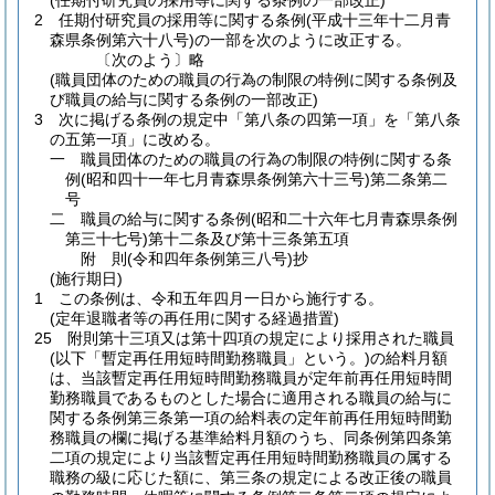
(任期付研究員の採用等に関する条例の一部改正)
2
任期付研究員の採用等に関する条例
(平成十三年十二月青
森県条例第六十八号)
の一部を次のように改正する。
〔次のよう〕略
(職員団体のための職員の行為の制限の特例に関する条例及
び職員の給与に関する条例の一部改正)
3
次に掲げる条例の規定中「第八条の四第一項」を「第八条
の五第一項」に改める。
一
職員団体のための職員の行為の制限の特例に関する条
例
(昭和四十一年七月青森県条例第六十三号)
第二条第二
号
二
職員の給与に関する条例
(昭和二十六年七月青森県条例
第三十七号)
第十二条及び第十三条第五項
附
則
(令和四年
条例第三八号)
抄
(施行期日)
1
この条例は、令和五年四月一日から施行する。
(定年退職者等の再任用に関する経過措置)
25
附則第十三項又は第十四項の規定により採用された職員
(以下「暫定再任用短時間勤務職員」という。)
の給料月額
は、当該暫定再任用短時間勤務職員が定年前再任用短時間
勤務職員であるものとした場合に適用される職員の給与に
関する条例第三条第一項の給料表の定年前再任用短時間勤
務職員の欄に掲げる基準給料月額のうち、同条例第四条第
二項の規定により当該暫定再任用短時間勤務職員の属する
職務の級に応じた額に、第三条の規定による改正後の職員