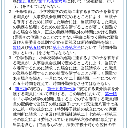
務
(
第五項
及び
第十八条第六号
において「深夜勤務」とい
う。)
をさせてはならない。
2
任命権者は、小学校就学の始期に達するまでの子を養育す
る職員が、人事委員会規則で定めるところにより、当該子
を養育するために請求した場合には、当該請求をした職員
の業務を処理するための措置を講ずることが著しく困難で
ある場合を除き、正規の勤務時間以外の時間における勤務
(災害その他避けることのできない事由に基づく臨時の勤務
及び人事委員会規則で定める監視又は断続的勤務を除く。
次項
及び
第五項
並びに
第十八条第六号
において「時間外勤
務」という。)
をさせてはならない。
3
任命権者は、小学校就学の始期に達するまでの子を養育す
る職員が、人事委員会規則で定めるところにより、当該子
を養育するために請求した場合には、当該請求をした職員
の業務を処理するための措置を講ずることが著しく困難で
ある場合を除き、一月について二十四時間、一年について
百五十時間を超えて、時間外勤務をさせてはならない。
4
前三項
の規定は、
第十五条第一項
に規定する要介護者を介
護する職員について準用する。
この場合において、
第一項
中「小学校就学の始期に達するまでの子を養育する職員
(職
員の配偶者で当該子の親
(当該子について民法第八百十七条
の二第一項の規定により特別養子縁組の成立について家庭
裁判所に請求した者及び児童福祉法第二十七条第一項第三
号の規定により委託されている同法第六条の四に規定する
里親を含む。)
であるものが、深夜
(午後十時から翌日の午