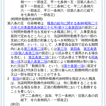
例一一・一部改正、平一七条例一五・旧第八条の二
繰下・一部改正、平二二条例二七・平二八条例六
六・一部改正、平三一条例六・旧第八条の三繰下、
令七条例六・一部改正)
(時間外勤務代休時間)
第八条の五
任命権者は、
職員の給与に関する条例
(昭和二十
六年七月青森県条例第三十七号)
第十三条第四項
の規定によ
り時間外勤務手当を支給すべき職員に対して、人事委員会
規則で定めるところにより、当該時間外勤務手当の一部の
支給に代わる措置の対象となるべき時間
(以下「時間外勤務
代休時間」という。)
として、人事委員会規則で定める期間
内にある
第三条第二項
若しくは
第三項
、
第四条
、
第五条第
一項
(
第八条第三項
の規定により読み替えて適用される場合
を含む。)
、
第五条第二項
において読み替えて準用する
同条
第一項
又は
第八条第二項
の規定により勤務時間が割り振ら
れた日
(以下「勤務日等」という。)
(
第十条第一項
に規定す
る休日及び代休日を除く。)
に割り振られた勤務時間の全部
又は一部を指定することができる。
2
前項
の規定により時間外勤務代休時間を指定された職員
は、当該時間外勤務代休時間には、特に勤務することを命
ぜられる場合を除き、正規の勤務時間においても勤務する
ことを要しない。
(平二二条例七・追加、平三一条例六・旧第八条の四
繰下、令六条例四八・一部改正)
(休日)