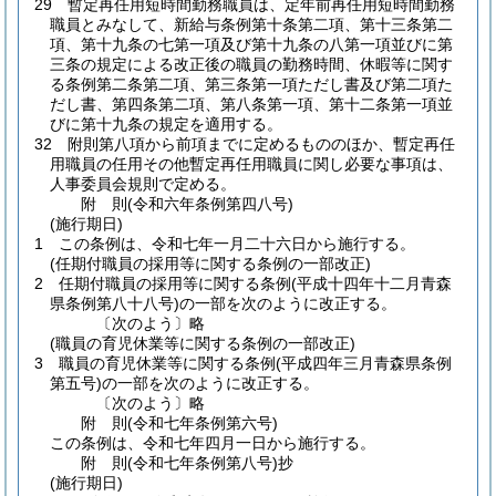
29
暫定再任用短時間勤務職員は、定年前再任用短時間勤務
職員とみなして、新給与条例第十条第二項、第十三条第二
項、第十九条の七第一項及び第十九条の八第一項並びに第
三条の規定による改正後の職員の勤務時間、休暇等に関す
る条例第二条第二項、第三条第一項ただし書及び第二項た
だし書、第四条第二項、第八条第一項、第十二条第一項並
びに第十九条の規定を適用する。
32
附則第八項から前項までに定めるもののほか、暫定再任
用職員の任用その他暫定再任用職員に関し必要な事項は、
人事委員会規則で定める。
附
則
(令和六年
条例第四八号)
(施行期日)
1
この条例は、令和七年一月二十六日から施行する。
(任期付職員の採用等に関する条例の一部改正)
2
任期付職員の採用等に関する条例
(平成十四年十二月青森
県条例第八十八号)
の一部を次のように改正する。
〔次のよう〕略
(職員の育児休業等に関する条例の一部改正)
3
職員の育児休業等に関する条例
(平成四年三月青森県条例
第五号)
の一部を次のように改正する。
〔次のよう〕略
附
則
(令和七年
条例第六号)
この条例は、令和七年四月一日から施行する。
附
則
(令和七年
条例第八号)
抄
(施行期日)