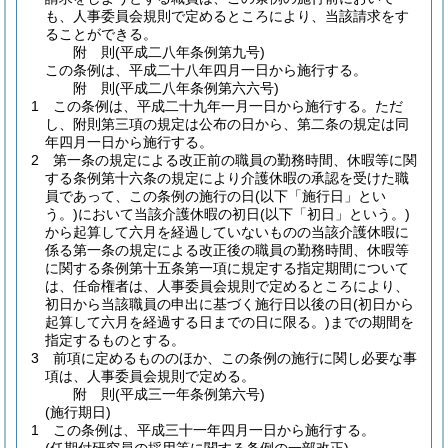
も、人事委員会規則で定めるところにより、当該請求をす
ることができる。
附
則
(平成二八年
条例第九号)
この条例は、平成二十八年四月一日から施行する。
附
則
(平成二八年
条例第六六号)
1
この条例は、平成二十九年一月一日から施行する。
ただ
し、附則第三項の規定は公布の日から、第二条の規定は同
年四月一日から施行する。
2
第一条の規定による改正前の職員の勤務時間、休暇等に関
する条例第十六条の規定により介護休暇の承認を受けた職
員であって、この条例の施行の日
(以下「施行日」とい
う。)
において当該介護休暇の初日
(以下「初日」という。)
から起算して六月を経過していないものの当該介護休暇に
係る第一条の規定による改正後の職員の勤務時間、休暇等
に関する条例第十五条第一項に規定する指定期間について
は、任命権者は、人事委員会規則で定めるところにより、
初日から当該職員の申出に基づく施行日以後の日
(初日から
起算して六月を経過する日までの日に限る。)
までの期間を
指定するものとする。
3
前項に定めるもののほか、この条例の施行に関し必要な事
項は、人事委員会規則で定める。
附
則
(平成三一年
条例第六号)
(施行期日)
1
この条例は、平成三十一年四月一日から施行する。