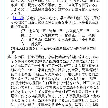
以下この項及び次条において同じ。)
」とあるのは「第十五
条第一項に規定する要介護者」と、「当該子を養育する」
とあるのは「当該要介護者を介護する」と読み替えるもの
とする。
3
前二項
に規定するもののほか、早出遅出勤務に関する手続
その他の早出遅出勤務に関し必要な事項は、人事委員会規
則で定める。
(平一七条例一五・追加、平一八条例六五・平二二条
例二七・平二八条例六六・一部改正、平三一条例
六・旧第八条の二繰下、令六条例四八・令七条例
六・一部改正)
(育児又は介護を行う職員の深夜勤務及び時間外勤務の制
限)
第八条の四
任命権者は、小学校就学の始期に達するまでの
子を養育する職員
(職員の配偶者で当該子の親
(当該子につ
いて民法第八百十七条の二第一項の規定により特別養子縁
組の成立について家庭裁判所に請求した者及び児童福祉法
第二十七条第一項第三号の規定により委託されている同法
第六条の四に規定する里親を含む。)
であるものが、深夜
(午後十時から翌日の午前五時までの間をいう。以下この項
において同じ。)
において常態として当該子を養育すること
ができるものとして人事委員会規則で定める者に該当する
場合における当該職員を除く。)
が、人事委員会規則で定め
るところにより、当該子を養育するために請求した場合に
は、公務の運営に支障がある場合を除き、深夜における勤