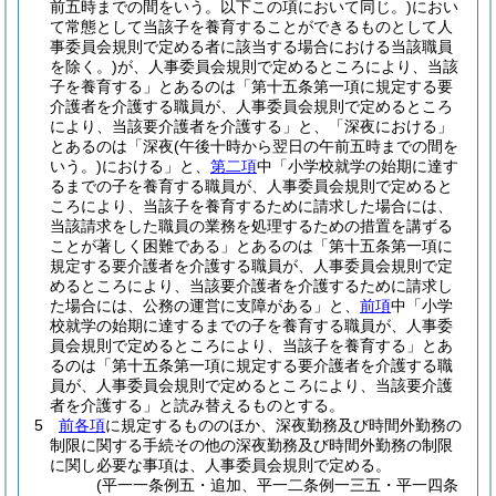
前五時までの間をいう。以下この項において同じ。)
におい
て常態として当該子を養育することができるものとして人
事委員会規則で定める者に該当する場合における当該職員
を除く。)
が、人事委員会規則で定めるところにより、当該
子を養育する」とあるのは「第十五条第一項に規定する要
介護者を介護する職員が、人事委員会規則で定めるところ
により、当該要介護者を介護する」と、「深夜における」
とあるのは「深夜
(午後十時から翌日の午前五時までの間を
いう。)
における」と、
第二項
中「小学校就学の始期に達す
るまでの子を養育する職員が、人事委員会規則で定めると
ころにより、当該子を養育するために請求した場合には、
当該請求をした職員の業務を処理するための措置を講ずる
ことが著しく困難である」とあるのは「第十五条第一項に
規定する要介護者を介護する職員が、人事委員会規則で定
めるところにより、当該要介護者を介護するために請求し
た場合には、公務の運営に支障がある」と、
前項
中「小学
校就学の始期に達するまでの子を養育する職員が、人事委
員会規則で定めるところにより、当該子を養育する」とあ
るのは「第十五条第一項に規定する要介護者を介護する職
員が、人事委員会規則で定めるところにより、当該要介護
者を介護する」と読み替えるものとする。
5
前各項
に規定するもののほか、深夜勤務及び時間外勤務の
制限に関する手続その他の深夜勤務及び時間外勤務の制限
に関し必要な事項は、人事委員会規則で定める。
(平一一条例五・追加、平一二条例一三五・平一四条