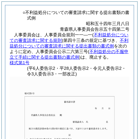
○不利益処分についての審査請求に関する提出書類の書
式例
昭和五十四年三月八日
青森県人事委員会告示五十四第二号
人事委員会は、人事委員会規則一一―一
(
不利益処分につい
ての審査請求に関する規則
)
第四十三条の規定に基づき、
不利
益処分についての審査請求に関する提出書類の書式例
を次の
ように定め、人事委員会公示二六第三号
(
不利益処分の不服申
立て手続に関する提出書類の書式例
)
は、廃止する。
様式第1号
(平6人委告示2・平28人委告示2・令元人委告示2・
令3人委告示3・一部改正)