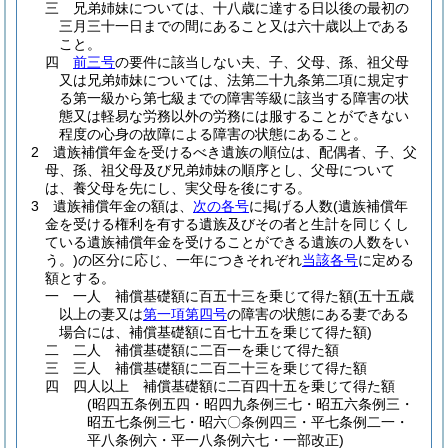
三
兄弟姉妹については、十八歳に達する日以後の最初の
三月三十一日までの間にあること又は六十歳以上である
こと。
四
前三号
の要件に該当しない夫、子、父母、孫、祖父母
又は兄弟姉妹については、法第二十九条第二項に規定す
る第一級から第七級までの障害等級に該当する障害の状
態又は軽易な労務以外の労務には服することができない
程度の心身の故障による障害の状態にあること。
2
遺族補償年金を受けるべき遺族の順位は、配偶者、子、父
母、孫、祖父母及び兄弟姉妹の順序とし、父母について
は、養父母を先にし、実父母を後にする。
3
遺族補償年金の額は、
次の各号
に掲げる人数
(遺族補償年
金を受ける権利を有する遺族及びその者と生計を同じくし
ている遺族補償年金を受けることができる遺族の人数をい
う。)
の区分に応じ、一年につきそれぞれ
当該各号
に定める
額とする。
一
一人 補償基礎額に百五十三を乗じて得た額
(五十五歳
以上の妻又は
第一項第四号
の障害の状態にある妻である
場合には、補償基礎額に百七十五を乗じて得た額)
二
二人 補償基礎額に二百一を乗じて得た額
三
三人 補償基礎額に二百二十三を乗じて得た額
四
四人以上 補償基礎額に二百四十五を乗じて得た額
(昭四五条例五四・昭四九条例三七・昭五六条例三・
昭五七条例三七・昭六〇条例四三・平七条例二一・
平八条例六・平一八条例六七・一部改正)