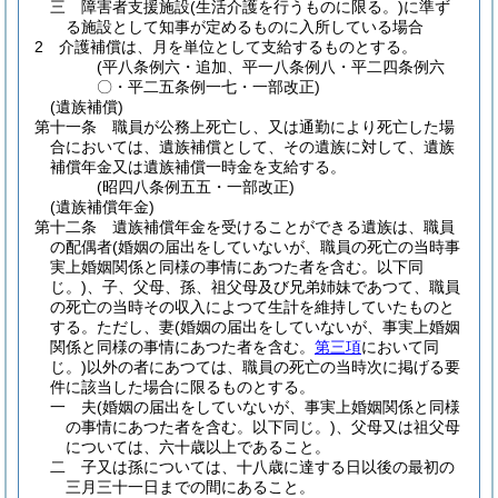
三
障害者支援施設
(生活介護を行うものに限る。)
に準ず
る施設として知事が定めるものに入所している場合
2
介護補償は、月を単位として支給するものとする。
(平八条例六・追加、平一八条例八・平二四条例六
〇・平二五条例一七・一部改正)
(遺族補償)
第十一条
職員が公務上死亡し、又は通勤により死亡した場
合においては、遺族補償として、その遺族に対して、遺族
補償年金又は遺族補償一時金を支給する。
(昭四八条例五五・一部改正)
(遺族補償年金)
第十二条
遺族補償年金を受けることができる遺族は、職員
の配偶者
(婚姻の届出をしていないが、職員の死亡の当時事
実上婚姻関係と同様の事情にあつた者を含む。以下同
じ。)
、子、父母、孫、祖父母及び兄弟姉妹であつて、職員
の死亡の当時その収入によつて生計を維持していたものと
する。
ただし、妻
(婚姻の届出をしていないが、事実上婚姻
関係と同様の事情にあつた者を含む。
第三項
において同
じ。)
以外の者にあつては、職員の死亡の当時次に掲げる要
件に該当した場合に限るものとする。
一
夫
(婚姻の届出をしていないが、事実上婚姻関係と同様
の事情にあつた者を含む。以下同じ。)
、父母又は祖父母
については、六十歳以上であること。
二
子又は孫については、十八歳に達する日以後の最初の
三月三十一日までの間にあること。