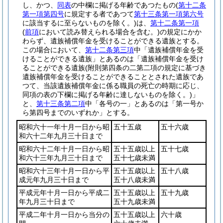
し、かつ、
同表
の中欄に掲げる年齢であつたもの
(
第十二条
第一項第四号
に規定する者であつて
第十三条第一項第六号
に該当するに至らないものを除く。)
は、
第十二条第一項
(
前項
において読み替えられる場合を含む。)
の規定にかか
わらず、遺族補償年金を受けることができる遺族とする。
この場合において、
第十二条第三項
中「遺族補償年金を受
けることができる遺族」とあるのは「遺族補償年金を受け
ることができる遺族
(附則第四条の二第二項の規定に基づき
遺族補償年金を受けることができることとされた遺族であ
つて、当該遺族補償年金に係る職員の死亡の時期に応じ、
同項の表の下欄に掲げる年齢に達しないものを除く。)
」
と、
第十三条第二項
中「各号の一」とあるのは「第一号か
ら第四号までのいずれか」とする。
昭和六十一年十月一日から昭
五十五歳
五十六歳
和六十二年九月三十日まで
昭和六十二年十月一日から昭
五十五歳以上
五十七歳
和六十三年九月三十日まで
五十七歳未満
昭和六十三年十月一日から平
五十五歳以上
五十八歳
成元年九月三十日まで
五十八歳未満
平成元年十月一日から平成二
五十五歳以上
五十九歳
年九月三十日まで
五十九歳未満
平成二年十月一日から当分の
五十五歳以上
六十歳