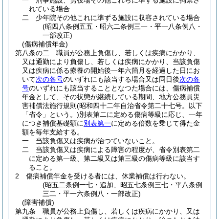
一
刑事施設、労役場その他これらに準ずる施設に拘禁さ
れている場合
二
少年院その他これに準ずる施設に収容されている場合
(昭四八条例五五・昭六二条例三一・平一八条例八・
一部改正)
(傷病補償年金)
第八条の二
職員が公務上負傷し、若しくは疾病にかかり、
又は通勤により負傷し、若しくは疾病にかかり、当該負傷
又は疾病に係る療養の開始後一年六箇月を経過した日にお
いて
次の各号
のいずれにも該当する場合又は同日後
次の各
号
のいずれにも該当することとなつた場合には、傷病補償
年金として、その状態が継続している期間、地方公務員災
害補償法施行規則
(昭和四十二年自治省令第二十七号。以下
「省令」という。)
別表第二に定める傷病等級に応じ、一年
につき補償基礎額に
別表第一
に定める倍数を乗じて得た金
額を毎年支給する。
一
当該負傷又は疾病が治つていないこと。
二
当該負傷又は疾病による障害の程度が、省令別表第二
に定める第一級、第二級又は第三級の傷病等級に該当す
ること。
2
傷病補償年金を受ける者には、休業補償は行わない。
(昭五二条例一七・追加、昭五七条例三七・平八条例
三二・平一六条例八・一部改正)
(障害補償)
第九条
職員が公務上負傷し、若しくは疾病にかかり、又は