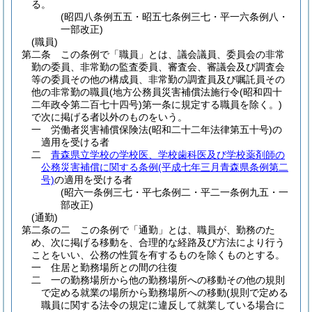
る。
(昭四八条例五五・昭五七条例三七・平一六条例八・
一部改正)
(職員)
第二条
この条例で「職員」とは、議会議員、委員会の非常
勤の委員、非常勤の監査委員、審査会、審議会及び調査会
等の委員その他の構成員、非常勤の調査員及び嘱託員その
他の非常勤の職員
(地方公務員災害補償法施行令
(昭和四十
二年政令第二百七十四号)
第一条に規定する職員を除く。)
で次に掲げる者以外のものをいう。
一
労働者災害補償保険法
(昭和二十二年法律第五十号)
の
適用を受ける者
二
青森県立学校の学校医、学校歯科医及び学校薬剤師の
公務災害補償に関する条例
(平成七年三月青森県条例第二
号)
の適用を受ける者
(昭六一条例三七・平七条例二・平二一条例九五・一
部改正)
(通勤)
第二条の二
この条例で「通勤」とは、職員が、勤務のた
め、次に掲げる移動を、合理的な経路及び方法により行う
ことをいい、公務の性質を有するものを除くものとする。
一
住居と勤務場所との間の往復
二
一の勤務場所から他の勤務場所への移動その他の規則
で定める就業の場所から勤務場所への移動
(規則で定める
職員に関する法令の規定に違反して就業している場合に