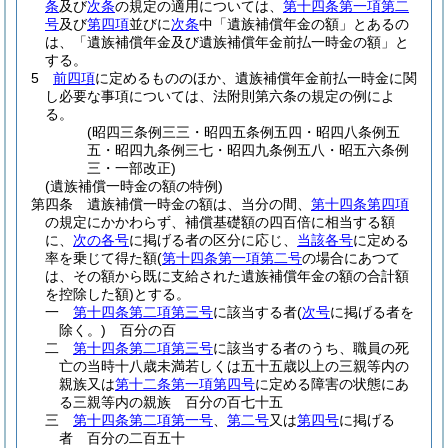
条
及び
次条
の規定の適用については、
第十四条第一項第二
号
及び
第四項
並びに
次条
中「遺族補償年金の額」とあるの
は、「遺族補償年金及び遺族補償年金前払一時金の額」と
する。
5
前四項
に定めるもののほか、遺族補償年金前払一時金に関
し必要な事項については、法附則第六条の規定の例によ
る。
(昭四三条例三三・昭四五条例五四・昭四八条例五
五・昭四九条例三七・昭四九条例五八・昭五六条例
三・一部改正)
(遺族補償一時金の額の特例)
第四条
遺族補償一時金の額は、当分の間、
第十四条第四項
の規定にかかわらず、補償基礎額の四百倍に相当する額
に、
次の各号
に掲げる者の区分に応じ、
当該各号
に定める
率を乗じて得た額
(
第十四条第一項第二号
の場合にあつて
は、その額から既に支給された遺族補償年金の額の合計額
を控除した額)
とする。
一
第十四条第二項第三号
に該当する者
(
次号
に掲げる者を
除く。)
百分の百
二
第十四条第二項第三号
に該当する者のうち、職員の死
亡の当時十八歳未満若しくは五十五歳以上の三親等内の
親族又は
第十二条第一項第四号
に定める障害の状態にあ
る三親等内の親族 百分の百七十五
三
第十四条第二項第一号
、
第二号
又は
第四号
に掲げる
者 百分の二百五十