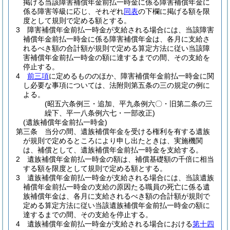
掲げる当該障害補償年金前払一時金に係る障害補償年金に
係る障害等級に応じ、それぞれ
同表
の下欄に掲げる額を限
度として規則で定める額とする。
3
障害補償年金前払一時金が支給される場合には、当該障害
補償年金前払一時金に係る障害補償年金は、各月に支給さ
れるべき額の合計額が規則で定める算定方法に従い当該障
害補償年金前払一時金の額に達するまでの間、その支給を
停止する。
4
前三項
に定めるもののほか、障害補償年金前払一時金に関
し必要な事項については、法附則第五条の三の規定の例に
よる。
(昭五六条例三・追加、平九条例六〇・旧第二条の三
繰下、平一八条例六七・一部改正)
(遺族補償年金前払一時金)
第三条
当分の間、遺族補償年金を受ける権利を有する遺族
が規則で定めるところにより申し出たときは、実施機関
は、補償として、遺族補償年金前払一時金を支給する。
2
遺族補償年金前払一時金の額は、補償基礎額の千倍に相当
する額を限度として規則で定める額とする。
3
遺族補償年金前払一時金が支給される場合には、当該遺族
補償年金前払一時金の支給の原因たる職員の死亡に係る遺
族補償年金は、各月に支給されるべき額の合計額が規則で
定める算定方法に従い当該遺族補償年金前払一時金の額に
達するまでの間、その支給を停止する。
4
遺族補償年金前払一時金が支給される場合における
第十四