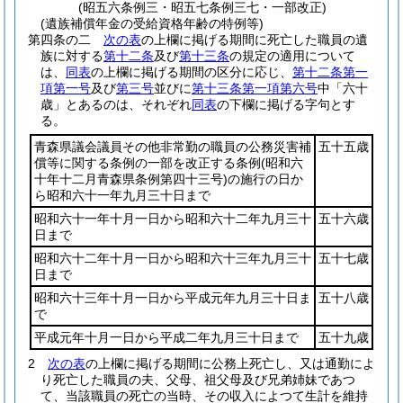
(昭五六条例三・昭五七条例三七・一部改正)
(遺族補償年金の受給資格年齢の特例等)
第四条の二
次の表
の上欄に掲げる期間に死亡した職員の遺
族に対する
第十二条
及び
第十三条
の規定の適用について
は、
同表
の上欄に掲げる期間の区分に応じ、
第十二条第一
項第一号
及び
第三号
並びに
第十三条第一項第六号
中「六十
歳」とあるのは、それぞれ
同表
の下欄に掲げる字句とす
る。
青森県議会議員その他非常勤の職員の公務災害補
五十五歳
償等に関する条例の一部を改正する条例
(昭和六
十年十二月青森県条例第四十三号)
の施行の日か
ら昭和六十一年九月三十日まで
昭和六十一年十月一日から昭和六十二年九月三十
五十六歳
日まで
昭和六十二年十月一日から昭和六十三年九月三十
五十七歳
日まで
昭和六十三年十月一日から平成元年九月三十日ま
五十八歳
で
平成元年十月一日から平成二年九月三十日まで
五十九歳
2
次の表
の上欄に掲げる期間に公務上死亡し、又は通勤によ
り死亡した職員の夫、父母、祖父母及び兄弟姉妹であつ
て、当該職員の死亡の当時、その収入によつて生計を維持