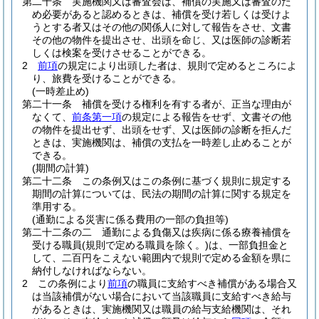
第二十条
実施機関又は審査会は、補償の実施又は審査のた
め必要があると認めるときは、補償を受け若しくは受けよ
うとする者又はその他の関係人に対して報告をさせ、文書
その他の物件を提出させ、出頭を命じ、又は医師の診断若
しくは検案を受けさせることができる。
2
前項
の規定により出頭した者は、規則で定めるところによ
り、旅費を受けることができる。
(一時差止め)
第二十一条
補償を受ける権利を有する者が、正当な理由が
なくて、
前条第一項
の規定による報告をせず、文書その他
の物件を提出せず、出頭をせず、又は医師の診断を拒んだ
ときは、実施機関は、補償の支払を一時差し止めることが
できる。
(期間の計算)
第二十二条
この条例又はこの条例に基づく規則に規定する
期間の計算については、民法の期間の計算に関する規定を
準用する。
(通勤による災害に係る費用の一部の負担等)
第二十二条の二
通勤による負傷又は疾病に係る療養補償を
受ける職員
(規則で定める職員を除く。)
は、一部負担金と
して、二百円をこえない範囲内で規則で定める金額を県に
納付しなければならない。
2
この条例により
前項
の職員に支給すべき補償がある場合又
は当該補償がない場合において当該職員に支給すべき給与
があるときは、実施機関又は職員の給与支給機関は、それ