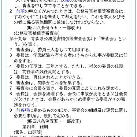
ついて不服がある者は、
次条
の公務災害補償等審査会に対
し、審査を申し立てることができる。
2
前項
の申立てがあつたときは、公務災害補償等審査会は、
すみやかにこれを審査して裁定を行い、これを本人及びそ
の者に係る実施機関に通知しなければならない。
(昭四八条例五五・一部改正)
(公務災害補償等審査会)
第十九条
青森県公務災害補償等審査会
(以下「審査会」とい
う。)
を置く。
2
審査会は、委員三人をもつて組織する。
3
委員は、学識経験を有する者のうちから知事が委嘱又は任
命をする。
4
委員の任期は、三年とする。
ただし、補欠の委員の任期
は、前任者の残任期間とする。
5
委員は、再任されることができる。
6
審査会は、知事がこれを招集する。
7
審査会に会長を置き、委員の互選によりこれを定める。
8
会長は、会務を総理する。
会長に事故があるとき又は会長
が欠けたときは、会長があらかじめ指定する委員がその職
務を行なう。
9
前各項
に定めるもののほか、審査会の組織及び運営に関し
必要な事項は、規則で定める。
(昭四八条例五五・一部改正)
第四章
雑則
(報告、出頭等)