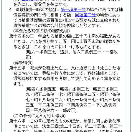
を先にし、実父母を後にする。
4
遺族補償一時金の額は、
第一項第一号
の場合にあつては補
償基礎額の四百倍に相当する額、
同項第二号
の場合にあつ
ては補償基礎額の四百倍に相当する額から既に支給された
遺族補償年金の額の合計額を控除した額とする。
(年金たる補償の額の端数処理)
第十四条の二
年金たる補償の額に五十円未満の端数がある
ときは、これを切り捨て、五十円以上百円未満の端数があ
るときは、これを百円に切り上げるものとする。
(昭六一条例三七・追加、昭六二条例三一・一部改
正)
(葬祭補償)
第十五条
職員が公務上死亡し、又は通勤により死亡した場
合においては、葬祭を行う者に対して、葬祭補償として、
通常葬祭に要する費用を考慮して規則で定める金額を支給
する。
(昭四八条例五五・昭四九条例三七・昭五〇条例二
九・昭五二条例一七・昭五四条例二五・昭五七条例
七・昭五八条例二六・昭六一条例三七・昭六三条例
三五・平二条例三四・平四条例四二・平六条例四
四・平八条例六・一部改正)
(この条例に定めがない事項)
第十六条
この章に定めるもののほか、補償に関し必要な事
項については、法第三章
(第二十四条、第二十五条、第三十
九条の二、第四十五条及び第四十六条を除く。)
の規定の例