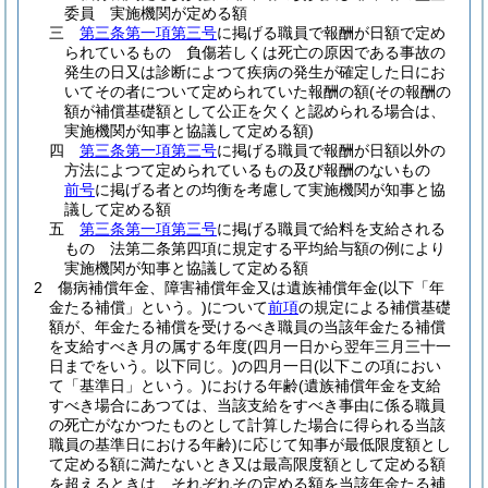
委員 実施機関が定める額
三
第三条第一項第三号
に掲げる職員で報酬が日額で定め
られているもの 負傷若しくは死亡の原因である事故の
発生の日又は診断によつて疾病の発生が確定した日にお
いてその者について定められていた報酬の額
(その報酬の
額が補償基礎額として公正を欠くと認められる場合は、
実施機関が知事と協議して定める額)
四
第三条第一項第三号
に掲げる職員で報酬が日額以外の
方法によつて定められているもの及び報酬のないもの
前号
に掲げる者との均衡を考慮して実施機関が知事と協
議して定める額
五
第三条第一項第三号
に掲げる職員で給料を支給される
もの 法第二条第四項に規定する平均給与額の例により
実施機関が知事と協議して定める額
2
傷病補償年金、障害補償年金又は遺族補償年金
(以下「年
金たる補償」という。)
について
前項
の規定による補償基礎
額が、年金たる補償を受けるべき職員の当該年金たる補償
を支給すべき月の属する年度
(四月一日から翌年三月三十一
日までをいう。以下同じ。)
の四月一日
(以下この項におい
て「基準日」という。)
における年齢
(遺族補償年金を支給
すべき場合にあつては、当該支給をすべき事由に係る職員
の死亡がなかつたものとして計算した場合に得られる当該
職員の基準日における年齢)
に応じて知事が最低限度額とし
て定める額に満たないとき又は最高限度額として定める額
を超えるときは、それぞれその定める額を当該年金たる補