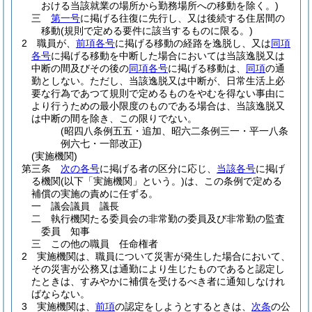
おける当該就業の場所から勤務場所への移動を除く。)
三
第一号
に掲げる往復に先行し、又は後続する住居間の
移動
(規則で定める要件に該当するものに限る。)
2
職員が、
前項各号
に掲げる移動の経路を逸脱し、又は
同項
各号
に掲げる移動を中断した場合においては当該逸脱又は
中断の間及びその後の
同項各号
に掲げる移動は、
同項
の通
勤としない。
ただし、当該逸脱又は中断が、日常生活上必
要な行為であつて規則で定めるものをやむを得ない事由に
より行うための最小限度のものである場合は、当該逸脱又
は中断の間を除き、この限りでない。
(昭四八条例五五・追加、昭六二条例三一・平一八条
例六七・一部改正)
(実施機関)
第三条
次の各号
に掲げる者の区分に応じ、
当該各号
に掲げ
る機関
(以下「実施機関」という。)
は、この条例で定める
補償の実施の責めに任ずる。
一
議会議員 議長
二
執行機関たる委員会の非常勤の委員及び非常勤の監査
委員 知事
三
この他の職員 任命権者
2
実施機関は、職員について災害が発生した場合において、
その災害が公務又は通勤により生じたものであると認定し
たときは、すみやかに補償を受けるべき者に通知しなけれ
ばならない。
3
実施機関は、
前項
の認定をしようとするときは、
次条
の公