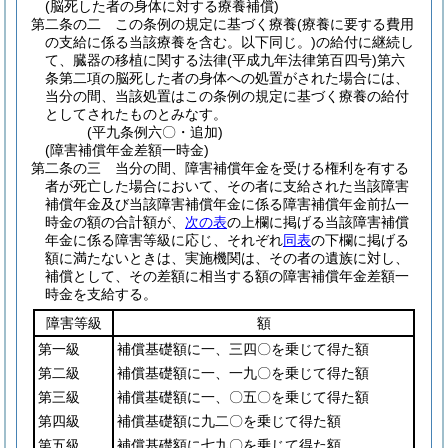
(脳死した者の身体に対する療養補償)
第二条の二
この条例の規定に基づく療養
(療養に要する費用
の支給に係る当該療養を含む。以下同じ。)
の給付に継続し
て、臓器の移植に関する法律
(平成九年法律第百四号)
第六
条第二項の脳死した者の身体への処置がされた場合には、
当分の間、当該処置はこの条例の規定に基づく療養の給付
としてされたものとみなす。
(平九条例六〇・追加)
(障害補償年金差額一時金)
第二条の三
当分の間、障害補償年金を受ける権利を有する
者が死亡した場合において、その者に支給された当該障害
補償年金及び当該障害補償年金に係る障害補償年金前払一
時金の額の合計額が、
次の表
の上欄に掲げる当該障害補償
年金に係る障害等級に応じ、それぞれ
同表
の下欄に掲げる
額に満たないときは、実施機関は、その者の遺族に対し、
補償として、その差額に相当する額の障害補償年金差額一
時金を支給する。
障害等級
額
第一級
補償基礎額に一、三四〇を乗じて得た額
第二級
補償基礎額に一、一九〇を乗じて得た額
第三級
補償基礎額に一、〇五〇を乗じて得た額
第四級
補償基礎額に九二〇を乗じて得た額
第五級
補償基礎額に七九〇を乗じて得た額