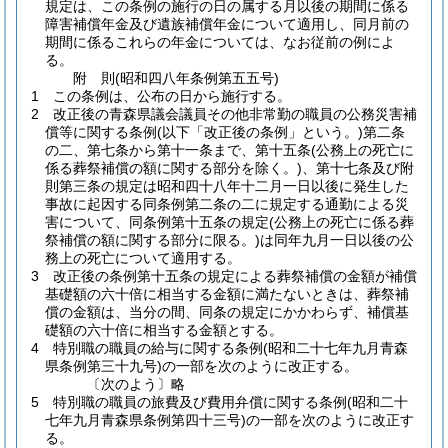
規定は、この条例の施行の日の属する月以後の期間に係る
障害補償年金及び遺族補償年金について適用し、同月前の
期間に係るこれらの年金については、なお従前の例によ
る。
附
則
(昭和四八年
条例第五五号)
1
この条例は、公布の日から施行する。
2
改正後の青森県議会議員その他非常勤の職員の公務災害補
償等に関する条例
(以下「改正後の条例」という。)
第二条
の二、第七条から第十一条まで、第十五条
(公務上の死亡に
係る葬祭補償の額に関する部分を除く。)
、第十七条及び附
則第三条の規定は昭和四十八年十二月一日以後に発生した
事故に起因する同条例第二条の二に規定する通勤による災
害について、同条例第十五条の規定
(公務上の死亡に係る葬
祭補償の額に関する部分に限る。)
は同年九月一日以後の公
務上の死亡について適用する。
3
改正後の条例第十五条の規定による葬祭補償の金額が補償
基礎額の六十倍に相当する金額に満たないときは、葬祭補
償の金額は、当分の間、同条の規定にかかわらず、補償基
礎額の六十倍に相当する金額とする。
4
特別職の職員の給与に関する条例
(昭和二十七年九月青森
県条例第三十九号)
の一部を次のように改正する。
〔次のよう〕略
5
特別職の職員の旅費及び費用弁償に関する条例
(昭和二十
七年九月青森県条例第四十三号)
の一部を次のように改正す
る。