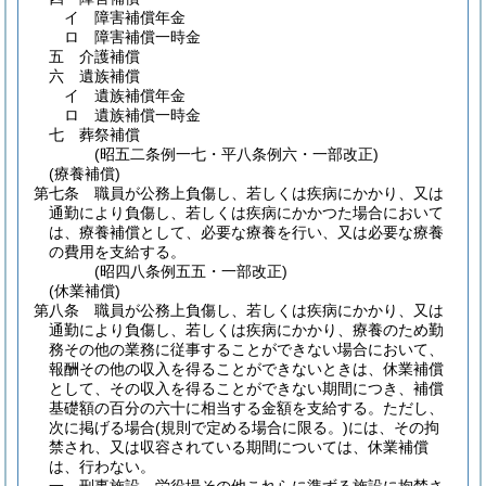
イ
障害補償年金
ロ
障害補償一時金
五
介護補償
六
遺族補償
イ
遺族補償年金
ロ
遺族補償一時金
七
葬祭補償
(昭五二条例一七・平八条例六・一部改正)
(療養補償)
第七条
職員が公務上負傷し、若しくは疾病にかかり、又は
通勤により負傷し、若しくは疾病にかかつた場合において
は、療養補償として、必要な療養を行い、又は必要な療養
の費用を支給する。
(昭四八条例五五・一部改正)
(休業補償)
第八条
職員が公務上負傷し、若しくは疾病にかかり、又は
通勤により負傷し、若しくは疾病にかかり、療養のため勤
務その他の業務に従事することができない場合において、
報酬その他の収入を得ることができないときは、休業補償
として、その収入を得ることができない期間につき、補償
基礎額の百分の六十に相当する金額を支給する。
ただし、
次に掲げる場合
(規則で定める場合に限る。)
には、その拘
禁され、又は収容されている期間については、休業補償
は、行わない。