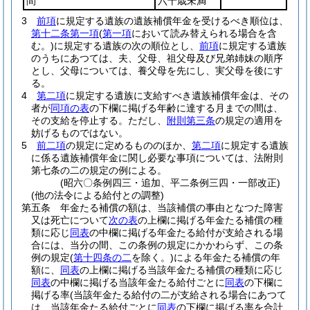
間
六十歳未満
3
前項
に規定する遺族の遺族補償年金を受けるべき順位は、
第十二条第一項
(
第一項
において読み替えられる場合を含
む。)
に規定する遺族の次の順位とし、
前項
に規定する遺族
のうちにあつては、夫、父母、祖父母及び兄弟姉妹の順序
とし、父母については、養父母を先にし、実父母を後にす
る。
4
第二項
に規定する遺族に支給すべき遺族補償年金は、その
者が
同項の表
の下欄に掲げる年齢に達する月までの間は、
その支給を停止する。
ただし、
附則第三条
の規定の適用を
妨げるものではない。
5
前二項
の規定に定めるもののほか、
第二項
に規定する遺族
に係る遺族補償年金に関し必要な事項については、法附則
第七条の二の規定の例による。
(昭六〇条例四三・追加、平二条例三四・一部改正)
(他の法令による給付との調整)
第五条
年金たる補償の額は、当該補償の事由となつた障害
又は死亡について
次の表
の上欄に掲げる年金たる補償の種
類に応じ
同表
の中欄に掲げる年金たる給付が支給される場
合には、当分の間、この条例の規定にかかわらず、この条
例の規定
(
第十四条の二
を除く。)
による年金たる補償の年
額に、
同表
の上欄に掲げる当該年金たる補償の種類に応じ
同表
の中欄に掲げる当該年金たる給付ごとに
同表
の下欄に
掲げる率
(当該年金たる給付の二が支給される場合にあつて
は、当該年金たる給付ごとに
同表
の下欄に掲げる率を合計