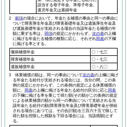
該当する母子年金、準母子年金、
遺児年金又は寡婦年金
2
前項
の場合において、年金たる補償の事由と同一の事由に
ついて障害厚生年金及び障害基礎年金又は遺族厚生年金及
び遺族基礎年金が支給される場合の当該年金たる補償の年
額に乗ずる率は、
同項
の規定にかかわらず、
次の表
の上欄
に掲げる年金たる補償の種類に応じ、それぞれ
同表
の下欄
に掲げる率とする。
傷病補償年金
〇・七三
障害補償年金
〇・七三
遺族補償年金
〇・八〇
3
休業補償の額は、同一の事由について
次の表
の上欄に掲げ
る年金たる給付が支給される場合には、当分の間、この条
例の規定にかかわらず、この条例の規定による休業補償の
額に、
同表
の上欄に掲げる年金たる給付の区分に応じ
同表
の下欄に掲げる率を乗じて得た額
(その額がこの条例の規定
による休業補償の額から同一の事由について支給される当
該年金たる給付の額
(障害厚生年金及び障害基礎年金が併給
される場合にあつては、その合計額)
を三百六十五で除して
得た額を控除した残額を下回る場合には、当該残額)
とす
る。