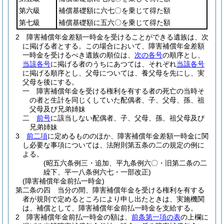
第六級
補償基礎額に六七〇を乗じて得た額
第七級
補償基礎額に五六〇を乗じて得た額
2
障害補償年金差額一時金を受けることができる遺族は、次
に掲げる者とする。
この場合において、障害補償年金差額
一時金を受けるべき遺族の順位は、
次の各号
の順序とし、
当該各号
に掲げる者のうちにあつては、それぞれ
当該各号
に掲げる順序とし、父母については、養父母を先にし、実
父母を後にする。
一
障害補償年金を受ける権利を有する者の死亡の当時そ
の者と生計を同じくしていた配偶者、子、父母、孫、祖
父母及び兄弟姉妹
二
前号
に該当しない配偶者、子、父母、孫、祖父母及び
兄弟姉妹
3
前二項
に定めるもののほか、障害補償年金差額一時金に関
し必要な事項については、法附則第五条の二の規定の例に
よる。
(昭五六条例三・追加、平九条例六〇・旧第二条の二
繰下、平一八条例六七・一部改正)
(障害補償年金前払一時金)
第二条の四
当分の間、障害補償年金を受ける権利を有する
者が規則で定めるところにより申し出たときは、実施機関
は、補償として、障害補償年金前払一時金を支給する。
2
障害補償年金前払一時金の額は、
前条第一項の表
の上欄に