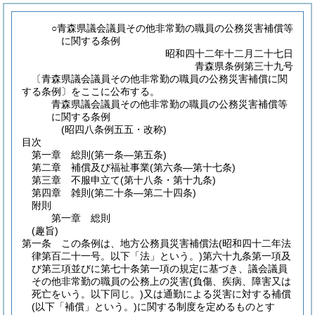
○青森県議会議員その他非常勤の職員の公務災害補償等
に関する条例
昭和四十二年十二月二十七日
青森県条例第三十九号
〔青森県議会議員その他非常勤の職員の公務災害補償に関
する条例〕をここに公布する。
青森県議会議員その他非常勤の職員の公務災害補償等
に関する条例
(昭四八条例五五・改称)
目次
第一章
総則
(第一条―第五条)
第二章
補償及び福祉事業
(第六条―第十七条)
第三章
不服申立て
(第十八条・第十九条)
第四章
雑則
(第二十条―第二十四条)
附則
第一章
総則
(趣旨)
第一条
この条例は、地方公務員災害補償法
(昭和四十二年法
律第百二十一号。以下「法」という。)
第六十九条第一項及
び第三項並びに第七十条第一項の規定に基づき、議会議員
その他非常勤の職員の公務上の災害
(負傷、疾病、障害又は
死亡をいう。以下同じ。)
又は通勤による災害に対する補償
(以下「補償」という。)
に関する制度を定めるものとす