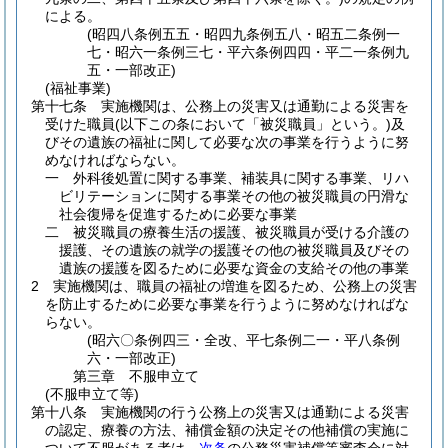
による。
(昭四八条例五五・昭四九条例五八・昭五二条例一
七・昭六一条例三七・平六条例四四・平二一条例九
五・一部改正)
(福祉事業)
第十七条
実施機関は、公務上の災害又は通勤による災害を
受けた職員
(以下この条において「被災職員」という。)
及
びその遺族の福祉に関して必要な次の事業を行うように努
めなければならない。
一
外科後処置に関する事業、補装具に関する事業、リハ
ビリテーションに関する事業その他の被災職員の円滑な
社会復帰を促進するために必要な事業
二
被災職員の療養生活の援護、被災職員が受ける介護の
援護、その遺族の就学の援護その他の被災職員及びその
遺族の援護を図るために必要な資金の支給その他の事業
2
実施機関は、職員の福祉の増進を図るため、公務上の災害
を防止するために必要な事業を行うように努めなければな
らない。
(昭六〇条例四三・全改、平七条例二一・平八条例
六・一部改正)
第三章
不服申立て
(不服申立て等)
第十八条
実施機関の行う公務上の災害又は通勤による災害
の認定、療養の方法、補償金額の決定その他補償の実施に