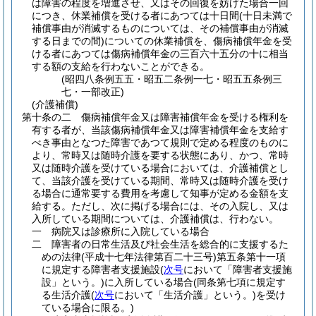
は障害の程度を増進させ、又はその回復を妨げた場合一回
につき、休業補償を受ける者にあつては十日間
(十日未満で
補償事由が消滅するものについては、その補償事由が消滅
する日までの間)
についての休業補償を、傷病補償年金を受
ける者にあつては傷病補償年金の三百六十五分の十に相当
する額の支給を行わないことができる。
(昭四八条例五五・昭五二条例一七・昭五五条例三
七・一部改正)
(介護補償)
第十条の二
傷病補償年金又は障害補償年金を受ける権利を
有する者が、当該傷病補償年金又は障害補償年金を支給す
べき事由となつた障害であつて規則で定める程度のものに
より、常時又は随時介護を要する状態にあり、かつ、常時
又は随時介護を受けている場合においては、介護補償とし
て、当該介護を受けている期間、常時又は随時介護を受け
る場合に通常要する費用を考慮して知事が定める金額を支
給する。
ただし、次に掲げる場合には、その入院し、又は
入所している期間については、介護補償は、行わない。
一
病院又は診療所に入院している場合
二
障害者の日常生活及び社会生活を総合的に支援するた
めの法律
(平成十七年法律第百二十三号)
第五条第十一項
に規定する障害者支援施設
(
次号
において「障害者支援施
設」という。)
に入所している場合
(同条第七項に規定す
る生活介護
(
次号
において「生活介護」という。)
を受け
ている場合に限る。)