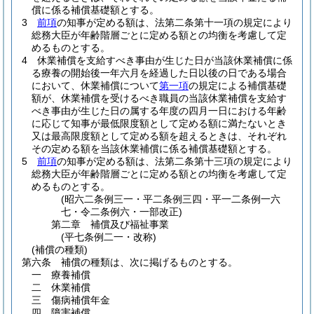
償に係る補償基礎額とする。
3
前項
の知事が定める額は、法第二条第十一項の規定により
総務大臣が年齢階層ごとに定める額との均衡を考慮して定
めるものとする。
4
休業補償を支給すべき事由が生じた日が当該休業補償に係
る療養の開始後一年六月を経過した日以後の日である場合
において、休業補償について
第一項
の規定による補償基礎
額が、休業補償を受けるべき職員の当該休業補償を支給す
べき事由が生じた日の属する年度の四月一日における年齢
に応じて知事が最低限度額として定める額に満たないとき
又は最高限度額として定める額を超えるときは、それぞれ
その定める額を当該休業補償に係る補償基礎額とする。
5
前項
の知事が定める額は、法第二条第十三項の規定により
総務大臣が年齢階層ごとに定める額との均衡を考慮して定
めるものとする。
(昭六二条例三一・平二条例三四・平一二条例一六
七・令二条例六・一部改正)
第二章
補償及び福祉事業
(平七条例二一・改称)
(補償の種類)
第六条
補償の種類は、次に掲げるものとする。
一
療養補償
二
休業補償
三
傷病補償年金
四
障害補償