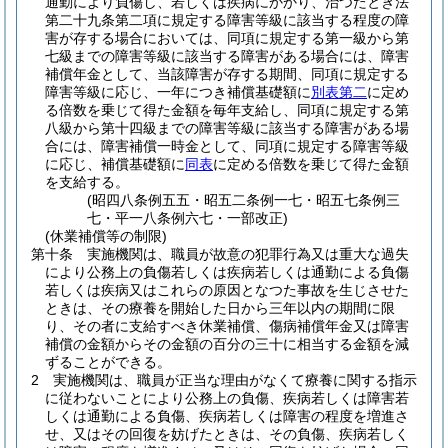
通勤により負傷し、若しくは疾病にかかり、治つたとき法
第二十九条第二項に規定する障害等級に該当する程度の障
害が存する場合においては、同項に規定する第一級から第
七級までの障害等級に該当する障害がある場合には、障害
補償年金として、当該障害が存する期間、同項に規定する
障害等級に応じ、一年につき補償基礎額に
別表第二
に定め
る倍数を乗じて得た金額を毎年支給し、同項に規定する第
八級から第十四級までの障害等級に該当する障害がある場
合には、障害補償一時金として、同項に規定する障害等級
に応じ、補償基礎額に
同表
に定める倍数を乗じて得た金額
を支給する。
(昭四八条例五五・昭五二条例一七・昭五七条例三
七・平一八条例六七・一部改正)
(休業補償等の制限)
第十条
実施機関は、職員が故意の犯罪行為又は重大な過失
により公務上の負傷若しくは疾病若しくは通勤による負傷
若しくは疾病又はこれらの原因となつた事故を生じさせた
ときは、その療養を開始した日から三年以内の期間に限
り、その者に支給すべき休業補償、傷病補償年金又は障害
補償の金額からその金額の百分の三十に相当する金額を減
ずることができる。
2
実施機関は、職員が正当な理由がなくて療養に関する指示
に従わないことにより公務上の負傷、疾病若しくは障害若
しくは通勤による負傷、疾病若しくは障害の程度を増進さ
せ、又はその回復を妨げたときは、その負傷、疾病若しく