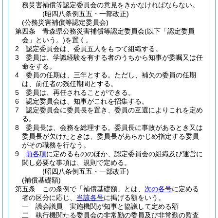
務災害補償等認定委員会の意見をきかなければならない。
(昭四八条例五五・一部改正)
(公務災害補償等認定委員会)
第四条
青森県公務災害補償等認定委員会
(以下「認定委員
会」という。)
を置く。
2
認定委員会は、委員五人をもつて組織する。
3
委員は、学識経験を有する者のうちから知事が委嘱又は任
命をする。
4
委員の任期は、三年とする。
ただし、補欠の委員の任期
は、前任者の残任期間とする。
5
委員は、再任されることができる。
6
認定委員会は、知事がこれを招集する。
7
認定委員会に委員長を置き、委員の互選によりこれを定め
る。
8
委員長は、会務を総理する。
委員長に事故があるとき又は
委員長が欠けたときは、委員長があらかじめ指定する委員
がその職務を行なう。
9
前各項
に定めるもののほか、認定委員会の組織及び運営に
関し必要な事項は、規則で定める。
(昭四八条例五五・一部改正)
(補償基礎額)
第五条
この条例で「補償基礎額」とは、
次の各号
に定める
者の区分に応じ、
当該各号
に掲げる額をいう。
一
議会議員 実施機関が知事と協議して定める額
二
執行機関たる委員会の非常勤の委員及び非常勤の監査