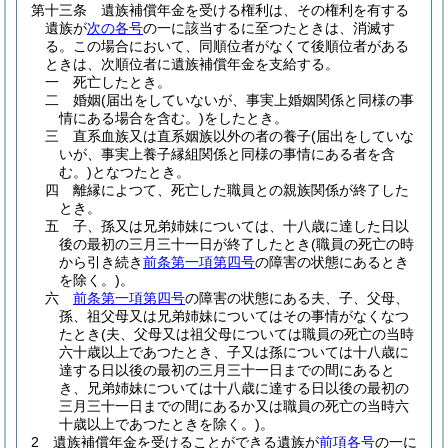
第十三条
遺族補償年金を受ける権利は、その権利を有する
遺族が
次の各号
の一に該当するに至つたときは、消滅す
る。
この場合において、同順位者がなくて後順位者がある
ときは、次順位者に遺族補償年金を支給する。
一
死亡したとき。
二
婚姻
(届出をしていないが、事実上婚姻関係と同様の事
情にある場合を含む。)
をしたとき。
三
直系血族又は直系姻族以外の者の養子
(届出をしていな
いが、事実上養子縁組関係と同様の事情にある者を含
む。)
となつたとき。
四
離縁によつて、死亡した職員との親族関係が終了した
とき。
五
子、孫又は兄弟姉妹については、十八歳に達した日以
後の最初の三月三十一日が終了したとき
(職員の死亡の時
から引き続き
前条第一項第四号
の障害の状態にあるとき
を除く。)
。
六
前条第一項第四号
の障害の状態にある夫、子、父母、
孫、祖父母又は兄弟姉妹についてはその事情がなくなつ
たとき
(夫、父母又は祖父母については職員の死亡の当時
六十歳以上であつたとき、子又は孫については十八歳に
達する日以後の最初の三月三十一日までの間にあると
き、兄弟姉妹については十八歳に達する日以後の最初の
三月三十一日までの間にあるか又は職員の死亡の当時六
十歳以上であつたときを除く。)
。
2
遺族補償年金を受けることができる遺族が
前項各号
の一に