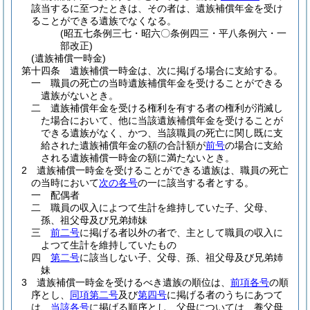
該当するに至つたときは、その者は、遺族補償年金を受け
ることができる遺族でなくなる。
(昭五七条例三七・昭六〇条例四三・平八条例六・一
部改正)
(遺族補償一時金)
第十四条
遺族補償一時金は、次に掲げる場合に支給する。
一
職員の死亡の当時遺族補償年金を受けることができる
遺族がないとき。
二
遺族補償年金を受ける権利を有する者の権利が消滅し
た場合において、他に当該遺族補償年金を受けることが
できる遺族がなく、かつ、当該職員の死亡に関し既に支
給された遺族補償年金の額の合計額が
前号
の場合に支給
される遺族補償一時金の額に満たないとき。
2
遺族補償一時金を受けることができる遺族は、職員の死亡
の当時において
次の各号
の一に該当する者とする。
一
配偶者
二
職員の収入によつて生計を維持していた子、父母、
孫、祖父母及び兄弟姉妹
三
前二号
に掲げる者以外の者で、主として職員の収入に
よつて生計を維持していたもの
四
第二号
に該当しない子、父母、孫、祖父母及び兄弟姉
妹
3
遺族補償一時金を受けるべき遺族の順位は、
前項各号
の順
序とし、
同項第二号
及び
第四号
に掲げる者のうちにあつて
は、
当該各号
に掲げる順序とし、父母については、養父母