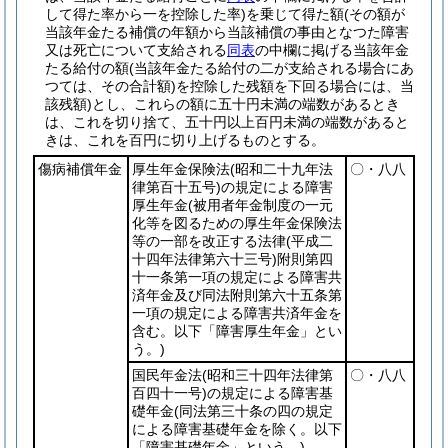
して得た率から一を控除した率)
を乗じて得た額
(その額が
当該年金たる補償の年額から当該補償の事由となつた障害
又は死亡について支給される
同表
の中欄に掲げる当該年金
たる給付の額
(当該年金たる給付の二が支給される場合にあ
つては、その合計額)
を控除した残額を下回る場合には、当
該残額)
とし、これらの額に五十円未満の端数があるとき
は、これを切り捨て、五十円以上百円未満の端数があると
きは、これを百円に切り上げるものとする。
傷病補償年金
厚生年金保険法
(昭和二十九年法
〇・八八
律第百十五号)
の規定による障害
厚生年金
(被用者年金制度の一元
化等を図るための厚生年金保険法
等の一部を改正する法律
(平成二
十四年法律第六十三号)
附則第四
十一条第一項の規定による障害共
済年金及び同法附則第六十五条第
一項の規定による障害共済年金を
含む。以下「障害厚生年金」とい
う。)
国民年金法
(昭和三十四年法律第
〇・八八
百四十一号)
の規定による障害基
礎年金
(同法第三十条の四の規定
による障害基礎年金を除く。以下
「障害基礎年金」という。)