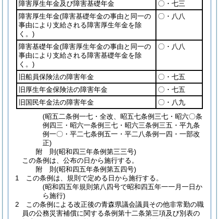
障害厚生年金及び障害基礎年金
〇・七三
障害厚生年金
(障害基礎年金の事由と同一の
〇・八八
事由により支給される障害厚生年金を除
く。)
障害基礎年金
(障害厚生年金の事由と同一の
〇・八八
事由により支給される障害基礎年金を除
く。)
旧船員保険法の障害年金
〇・七五
旧厚生年金保険法の障害年金
〇・七五
旧国民年金法の障害年金
〇・八九
(昭五二条例一七・全改、昭五七条例三七・昭六〇条
例四三・昭六一条例三七・昭六三条例三五・平九条
例一〇・平二七条例五一・平二八条例一四・一部改
正)
附
則
(昭和四三年
条例第三三号)
この条例は、公布の日から施行する。
附
則
(昭和四五年
条例第五四号)
1
この条例は、規則で定める日から施行する。
(昭和四五年規則第八四号で昭和四五年一一月一日か
ら施行)
2
この条例による改正後の青森県議会議員その他非常勤の職
員の公務災害補償に関する条例第十二条第三項及び別表の