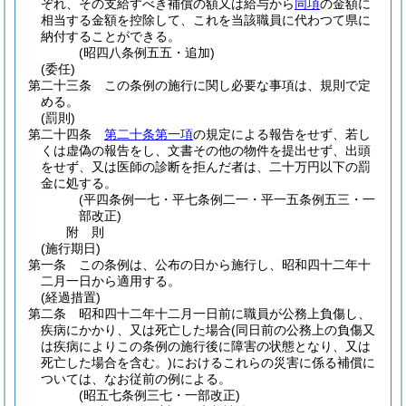
ぞれ、その支給すべき補償の額又は給与から
同項
の金額に
相当する金額を控除して、これを当該職員に代わつて県に
納付することができる。
(昭四八条例五五・追加)
(委任)
第二十三条
この条例の施行に関し必要な事項は、規則で定
める。
(罰則)
第二十四条
第二十条第一項
の規定による報告をせず、若し
くは虚偽の報告をし、文書その他の物件を提出せず、出頭
をせず、又は医師の診断を拒んだ者は、二十万円以下の罰
金に処する。
(平四条例一七・平七条例二一・平一五条例五三・一
部改正)
附
則
(施行期日)
第一条
この条例は、公布の日から施行し、昭和四十二年十
二月一日から適用する。
(経過措置)
第二条
昭和四十二年十二月一日前に職員が公務上負傷し、
疾病にかかり、又は死亡した場合
(同日前の公務上の負傷又
は疾病によりこの条例の施行後に障害の状態となり、又は
死亡した場合を含む。)
におけるこれらの災害に係る補償に
ついては、なお従前の例による。
(昭五七条例三七・一部改正)