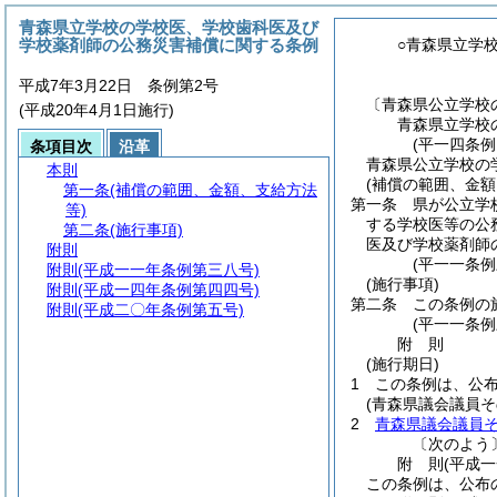
青森県立学校の学校医、学校歯科医及び
学校薬剤師の公務災害補償に関する条例
○青森県立学
平成7年3月22日 条例第2号
〔青森県公立学校
(平成20年4月1日施行)
青森県立学校
(平一四条例
条項目次
沿革
青森県公立学校の
本則
(補償の範囲、金額
第一条
(補償の範囲、金額、支給方法
第一条
県が公立学
等)
する学校医等の公
第二条
(施行事項)
医及び学校薬剤師
附則
(平一一条
附則
(平成一一年条例第三八号)
(施行事項)
附則
(平成一四年条例第四四号)
第二条
この条例の
附則
(平成二〇年条例第五号)
(平一一条
附
則
(施行期日)
1
この条例は、公
(青森県議会議員
2
青森県議会議員
〔次のよう
附
則
(平成
この条例は、公布