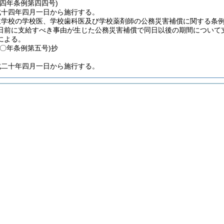
一四年
条例第四四号)
成十四年四月一日から施行する。
立学校の学校医、学校歯科医及び学校薬剤師の公務災害補償に関する条
日前に支給すべき事由が生じた公務災害補償で同日以後の期間について
による。
二〇年
条例第五号)
抄
成二十年四月一日から施行する。