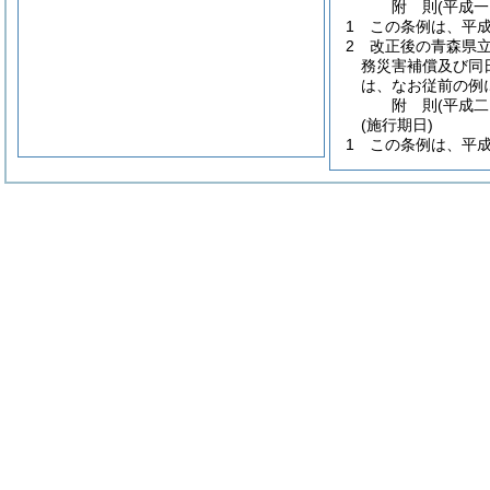
附
則
(平成
1
この条例は、平
2
改正後の青森県
務災害補償及び同
は、なお従前の例
附
則
(平成
(施行期日)
1
この条例は、平