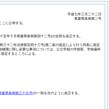
平成七年三月二十二日
青森県条例第二号
ここに公布する。
十五年十月青森県条例第四十二号)の全部を改正する。
昭和三十二年法律第百四十三号)
第二条の規定により行う同条に規定
他補償に関し必要な事項については、公立学校の学校医、学校歯科
に規定するところによる。
青森県条例第三十九号)
の一部を次のように改正する。