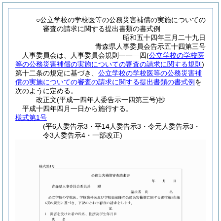
○公立学校の学校医等の公務災害補償の実施についての
審査の請求に関する提出書類の書式例
昭和五十四年三月二十九日
青森県人事委員会告示五十四第三号
人事委員会は、人事委員会規則一一―四
(
公立学校の学校医
等の公務災害補償の実施についての審査の請求に関する規則
)
第十二条の規定に基づき、
公立学校の学校医等の公務災害補
償の実施についての審査の請求に関する提出書類の書式例
を
次のように定める。
改正文
(平成一四年
人委告示一四第三号)
抄
平成十四年四月一日から施行する。
様式第1号
(平6人委告示3・平14人委告示3・令元人委告示3・
令3人委告示4・一部改正)