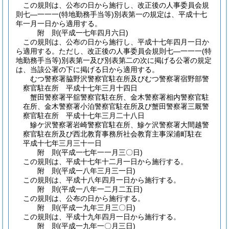
この規則は、公布の日から施行し、改正後の人事委員会規
則七―一一一
(特地勤務手当等)
別表第一の規定は、平成十七
年一月一日から適用する。
附
則
(平成一七年四月六日
)
この規則は、公布の日から施行し、平成十七年四月一日か
ら適用する。
ただし、改正後の人事委員会規則七―一一一
(特
地勤務手当等)
別表第一及び別表第二の次に掲げる公署の規定
は、当該公署の下に掲げる日から適用する。
むつ警察署脇野沢警察官駐在所及びむつ警察署宿野部警
察官駐在所 平成十七年三月十四日
蟹田警察署平舘警察官駐在所、金木警察署相内警察官駐
在所、金木警察署小泊警察官駐在所及び蟹田警察署三厩警
察官駐在所 平成十七年三月二十八日
鰺ケ沢警察署岩崎警察官駐在所、鰺ケ沢警察署大間越警
察官駐在所及び西北教育事務所社会教育主事深浦町駐在
平成十七年三月三十一日
附
則
(平成一七年一一月三〇日
)
この規則は、平成十七年十二月一日から施行する。
附
則
(平成一八年三月三一日
)
この規則は、平成十八年四月一日から施行する。
附
則
(平成一八年一二月二五日
)
この規則は、公布の日から施行する。
附
則
(平成一九年三月三〇日
)
この規則は、平成十九年四月一日から施行する。
附
則
(平成一九年一〇月三日
)