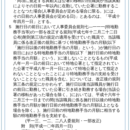
「同項に規定する異動又は公署の移転の日
(職員が当該異動
によりその日前一年以内に在勤していた公署に勤務するこ
ととなつた場合
(人事委員会が定める場合に限る。)
には、
その日前の人事委員会が定める日)
」とあるのは、「平成十
年四月一日」とする。
5
施行日の前日において人事委員会規則七―一一一
(特地勤
務手当等)
の一部を改正する規則
(平成七年十二月二十二日
公布)
附則第三項の規定の適用を受けていた職員で、当該職
員に係る改正後の規則に基づく特地勤務手当の月額
(以下
「施行日以後の特地勤務手当の月額」という。)
が施行日の
前日における特地勤務手当の月額
(以下「施行日前の特地勤
務手当の月額」という。)
に達しないこととなるもの
(平成
八年一月一日の前日において特地公署として指定されてい
た公署で平成八年一月一日において特地公署として指定さ
れないこととなったことにより特地勤務手当の支給を受け
ないこととなった職員を含む。)
については、改正後の規則
第三条の規定にかかわらず、施行日以後当該職員が施行日
の前日に勤務していた公署に引き続き勤務する場合
(当該公
署の移転があった場合を除く。)
においては、平成十六年十
二月三十一日までの間
(当該職員に係る施行日以後の特地勤
務手当の月額が施行日前の特地勤務手当の月額以上となる
場合を除く。)
、施行日前の特地勤務手当の月額に相当する
額の特地勤務手当を支給する。
(平一三、一二、二八人委規則・一部改正)
附
則
(平成一〇年四月一日
)