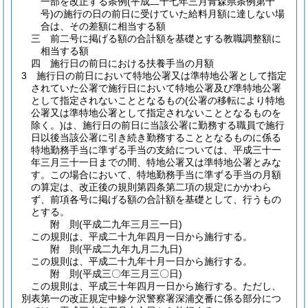
一部を改正する条例
(平成二十七年三月青森県条例第十
号)
の施行の日の前日に受けていた給料月額に達しない場
合は、その差額に相当する額
三
前二号に掲げる額の合計額を基礎とする教職調整額に
相当する額
四
施行日の前日における扶養手当の月額
3
施行日の前日において特地公署又は準特地公署として指定
されていた公署で施行日において特地公署及び準特地公署
として指定されないこととなるもの
(公署の移転により特地
公署又は準特地公署として指定されないこととなるものを
除く。)
は、施行日の前日に当該公署に勤務する職員で施行
日以後当該公署に引き続き勤務することとなるものに係る
特地勤務手当に準ずる手当の支給については、平成三十一
年三月三十一日までの間、特地公署又は準特地公署とみな
す。
この場合において、特地勤務手当に準ずる手当の月額
の算定は、改正後の規則第四条第二項の規定にかかわら
ず、前項各号に掲げる額の合計額を基礎として、行うもの
とする。
附
則
(平成二九年三月三一日
)
この規則は、平成二十九年四月一日から施行する。
附
則
(平成二九年九月二九日
)
この規則は、平成二十九年十月一日から施行する。
附
則
(平成三〇年三月三〇日
)
この規則は、平成三十年四月一日から施行する。
ただし、
別表第一の改正規定中鰺ケ沢警察署深浦交番に係る部分につ