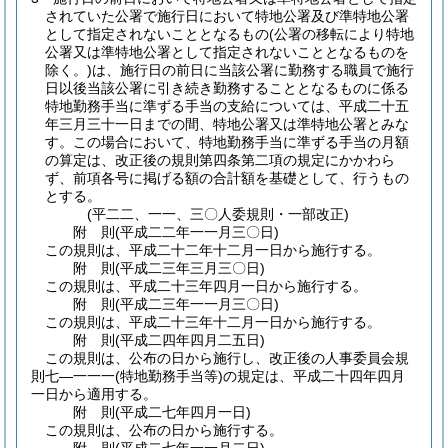
されていた公署で施行日において特地公署及び準特地公署
として指定されないこととなるもの
(公署の移転により特地
公署又は準特地公署として指定されないこととなるものを
除く。)
は、施行日の前日に当該公署に勤務する職員で施行
日以後当該公署に引き続き勤務することとなるものに係る
特地勤務手当に準ずる手当の支給については、平成二十五
年三月三十一日までの間、特地公署又は準特地公署とみな
す。
この場合において、特地勤務手当に準ずる手当の月額
の算定は、改正後の規則第四条第二項の規定にかかわら
ず、前項各号に掲げる額の合計額を基礎として、行うもの
とする。
(平二二、一一、三〇人委規則・一部改正)
附
則
(平成二二年一一月三〇日
)
この規則は、平成二十二年十二月一日から施行する。
附
則
(平成二三年三月三〇日
)
この規則は、平成二十三年四月一日から施行する。
附
則
(平成二三年一一月三〇日
)
この規則は、平成二十三年十二月一日から施行する。
附
則
(平成二四年四月二五日
)
この規則は、公布の日から施行し、改正後の人事委員会規
則七―一一一
(特地勤務手当等)
の規定は、平成二十四年四月
一日から適用する。
附
則
(平成二七年四月一日
)
この規則は、公布の日から施行する。