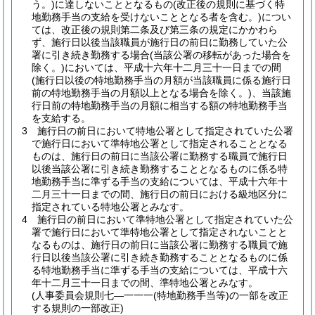
う。)
に達しないこととなるもの
(改正後の規則に基づく特
地勤務手当の支給を受けないこととなる者を含む。)
につい
ては、改正後の規則第二条及び第三条の規定にかかわら
ず、施行日以後当該職員が施行日の前日に勤務していた公
署に引き続き勤務する場合
(当該公署の移転があった場合を
除く。)
においては、平成十六年十二月三十一日までの間
(施行日以後の特地勤務手当の月額が当該職員に係る施行日
前の特地勤務手当の月額以上となる場合を除く。)
、当該施
行日前の特地勤務手当の月額に相当する額の特地勤務手当
を支給する。
3
施行日の前日において特地公署として指定されていた公署
で施行日において準特地公署として指定されることとなる
ものは、施行日の前日に当該公署に勤務する職員で施行日
以後当該公署に引き続き勤務することとなるものに係る特
地勤務手当に準ずる手当の支給については、平成十六年十
二月三十一日までの間、施行日の前日における級地区分に
指定されている特地公署とみなす。
4
施行日の前日において準特地公署として指定されていた公
署で施行日において準特地公署として指定されないことと
なるものは、施行日の前日に当該公署に勤務する職員で施
行日以後当該公署に引き続き勤務することとなるものに係
る特地勤務手当に準ずる手当の支給については、平成十六
年十二月三十一日までの間、準特地公署とみなす。
(人事委員会規則七―一一一(特地勤務手当等)の一部を改正
する規則の一部改正)