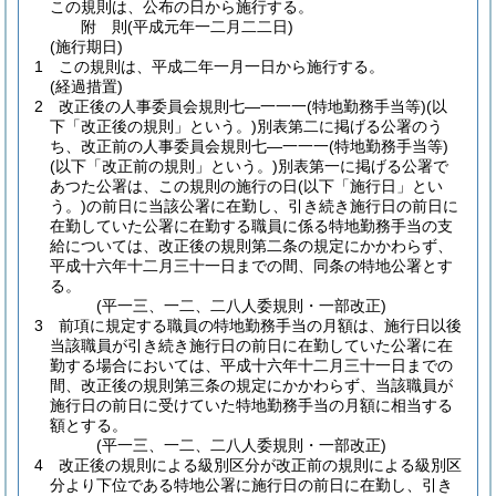
この規則は、公布の日から施行する。
附
則
(平成元年一二月二二日
)
(施行期日)
1
この規則は、平成二年一月一日から施行する。
(経過措置)
2
改正後の人事委員会規則七―一一一
(特地勤務手当等)
(以
下「改正後の規則」という。)
別表第二に掲げる公署のう
ち、改正前の人事委員会規則七―一一一
(特地勤務手当等)
(以下「改正前の規則」という。)
別表第一に掲げる公署で
あつた公署は、この規則の施行の日
(以下「施行日」とい
う。)
の前日に当該公署に在勤し、引き続き施行日の前日に
在勤していた公署に在勤する職員に係る特地勤務手当の支
給については、改正後の規則第二条の規定にかかわらず、
平成十六年十二月三十一日までの間、同条の特地公署とす
る。
(平一三、一二、二八人委規則・一部改正)
3
前項に規定する職員の特地勤務手当の月額は、施行日以後
当該職員が引き続き施行日の前日に在勤していた公署に在
勤する場合においては、平成十六年十二月三十一日までの
間、改正後の規則第三条の規定にかかわらず、当該職員が
施行日の前日に受けていた特地勤務手当の月額に相当する
額とする。
(平一三、一二、二八人委規則・一部改正)
4
改正後の規則による級別区分が改正前の規則による級別区
分より下位である特地公署に施行日の前日に在勤し、引き