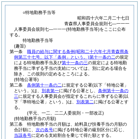
○特地勤務手当等
昭和四十六年二月二十七日
青森県人事委員会規則七―一一一
人事委員会規則七―一一一(特地勤務手当等)をここに公布
する。
特地勤務手当等
(趣旨)
第一条
職員の給与に関する条例
(昭和二十六年七月青森県条
例第三十七号。以下「条例」という。)
第十一条の二
の規定
による特地勤務手当及び
第十一条の三
の規定による特地勤
務手当に準ずる手当の支給については、別に定める場合を
除き、この規則の定めるところによる。
(特地公署等)
第二条
条例第十一条の二
に規定する公署
(以下「特地公署」
という。)
は、
別表第一
に掲げる公署とし、
条例第十一条の
三
に規定する人事委員会が指定するこれらに準ずる公署
(以
下「準特地公署」という。)
は、
別表第二
に掲げる公署とす
る。
(平元、一二、二二人委規則・一部改正)
(特地勤務手当の月額)
第三条
特地勤務手当の月額は、給料及び扶養手当の月額の
合計額に、
次の各号
に掲げる特地公署の級別区分に応じ、
当該各号
に定める支給割合を乗じて得た額とする。