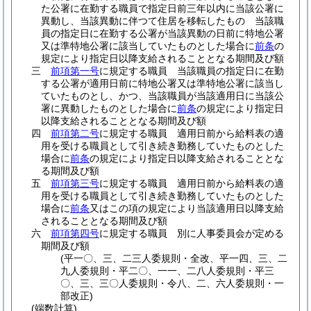
た公署に在勤する職員で指定日前三年以内に当該公署に
異動し、当該異動に伴つて住居を移転したもの 当該職
員の指定日に在勤する公署が当該異動の日前に特地公署
又は準特地公署に該当していたものとした場合に
前条
の
規定により指定日以降支給されることとなる期間及び額
三
前項第一号
に規定する職員 当該職員の指定日に在勤
する公署が適用日前に特地公署又は準特地公署に該当し
ていたものとし、かつ、当該職員が当該適用日に当該公
署に異動したものとした場合に
前条
の規定により指定日
以降支給されることとなる期間及び額
四
前項第二号
に規定する職員 適用日前から給料表の適
用を受ける職員として引き続き勤務していたものとした
場合に
前条
の規定により指定日以降支給されることとな
る期間及び額
五
前項第三号
に規定する職員 適用日前から給料表の適
用を受ける職員として引き続き勤務していたものとした
場合に
前条
又はこの項の規定により当該適用日以降支給
されることとなる期間及び額
六
前項第四号
に規定する職員 別に人事委員会が定める
期間及び額
(平一〇、三、二三人委規則・全改、平一四、三、二
九人委規則・平二〇、一一、二八人委規則・平三
〇、三、三〇人委規則・令八、二、六人委規則・一
部改正)
(端数計算)