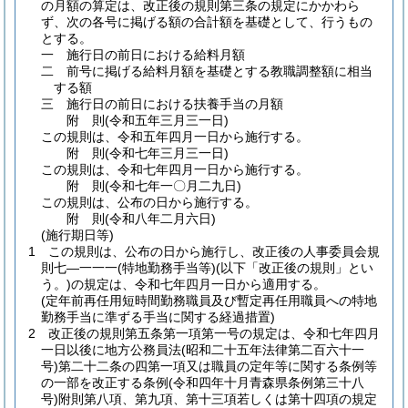
の月額の算定は、改正後の規則第三条の規定にかかわら
ず、次の各号に掲げる額の合計額を基礎として、行うもの
とする。
一
施行日の前日における給料月額
二
前号に掲げる給料月額を基礎とする教職調整額に相当
する額
三
施行日の前日における扶養手当の月額
附
則
(令和五年三月三一日
)
この規則は、令和五年四月一日から施行する。
附
則
(令和七年三月三一日
)
この規則は、令和七年四月一日から施行する。
附
則
(令和七年一〇月二九日
)
この規則は、公布の日から施行する。
附
則
(令和八年二月六日
)
(施行期日等)
1
この規則は、公布の日から施行し、改正後の人事委員会規
則七―一一一
(特地勤務手当等)
(以下「改正後の規則」とい
う。)
の規定は、令和七年四月一日から適用する。
(定年前再任用短時間勤務職員及び暫定再任用職員への特地
勤務手当に準ずる手当に関する経過措置)
2
改正後の規則第五条第一項第一号の規定は、令和七年四月
一日以後に地方公務員法
(昭和二十五年法律第二百六十一
号)
第二十二条の四第一項又は職員の定年等に関する条例等
の一部を改正する条例
(令和四年十月青森県条例第三十八
号)
附則第八項、第九項、第十三項若しくは第十四項の規定