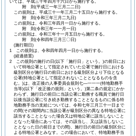
いては、平成三十年四月十六日から施行する。
附
則
(平成三一年三月二二日
)
この規則は、平成三十一年三月二十五日から施行する。
附
則
(令和三年三月二九日
)
この規則は、令和三年四月一日から施行する。
附
則
(令和三年一一月一日
)
この規則は、令和三年十一月五日から施行する。
附
則
(令和四年三月三〇日
)
(施行期日)
1
この規則は、令和四年四月一日から施行する。
(経過措置)
2
この規則の施行の日
(以下「施行日」という。)
の前日にお
いて特地公署として指定されていた公署で施行日における
級別区分が施行日の前日における級別区分より下位となる
公署
(特地公署として指定されないこととなるものを含
む。)
は、改正後の人事委員会規則七―一一一
(特地勤務手
当等)
(以下「改正後の規則」という。)
第二条の規定にかか
わらず、施行日の前日に当該公署に勤務する職員で施行日
以後当該公署に引き続き勤務することとなるものに係る特
地勤務手当の支給については、令和七年三月三十一日まで
の間
(その期間内に当該公署が級別区分の異なる特地公署に
該当することとなった場合又は特地公署に該当しないこと
となった場合にあっては、その該当し、又は該当しないこ
ととなった日の前日までの間)
、施行日の前日の級別区分に
よる特地公署とみなす。
この場合において、特地勤務手当