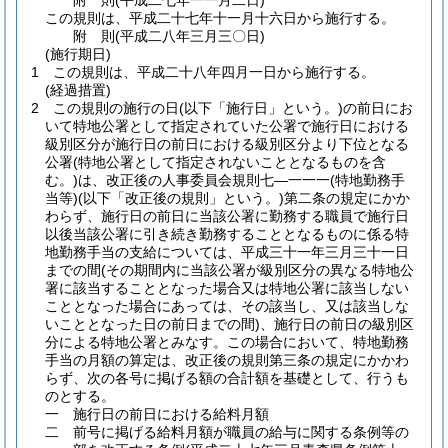
附
則
(平成二七年一一月二日
)
この規則は、平成二十七年十一月十六日から施行する。
附
則
(平成二八年三月三〇日
)
(施行期日)
1
この規則は、平成二十八年四月一日から施行する。
(経過措置)
2
この規則の施行の日
(以下「施行日」という。)
の前日にお
いて特地公署として指定されていた公署で施行日における
級別区分が施行日の前日における級別区分より下位となる
公署
(特地公署として指定されないこととなるものを含
む。)
は、改正後の人事委員会規則七―一一一
(特地勤務手
当等)
(以下「改正後の規則」という。)
第二条の規定にかか
わらず、施行日の前日に当該公署に勤務する職員で施行日
以後当該公署に引き続き勤務することとなるものに係る特
地勤務手当の支給については、平成三十一年三月三十一日
までの間
(その期間内に当該公署が級別区分の異なる特地公
署に該当することとなった場合又は特地公署に該当しない
こととなった場合にあっては、その該当し、又は該当しな
いこととなった日の前日までの間)
、施行日の前日の級別区
分による特地公署とみなす。
この場合において、特地勤務
手当の月額の算定は、改正後の規則第三条の規定にかかわ
らず、次の各号に掲げる額の合計額を基礎として、行うも
のとする。
一
施行日の前日における給料月額
二
前号に掲げる給料月額が職員の給与に関する条例等の