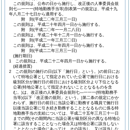
この規則は、公布の日から施行し、改正後の人事委員会規
則七―一一一
(特地勤務手当等)
別表第一の規定は、平成十九
年八月二十七日から適用する。
附
則
(平成二〇年三月三一日
)
この規則は、平成二十年四月一日から施行する。
附
則
(平成二〇年一一月二八日
)
この規則は、平成二十年十二月一日から施行する。
附
則
(平成二一年三月三〇日
)
この規則は、平成二十一年四月一日から施行する。
附
則
(平成二二年三月三一日
)
(施行期日)
1
この規則は、平成二十二年四月一日から施行する。
(経過措置)
2
この規則の施行の日
(以下「施行日」という。)
の前日にお
いて特地公署として指定されていた公署で施行日における
級別区分が施行日の前日における級別区分より下位となる
公署
(特地公署として指定されないこととなるものを含
む。)
は、改正後の人事委員会規則七―一一一
(特地勤務手
当等)
(以下「改正後の規則」という。)
第二条の規定にかか
わらず、施行日の前日に当該公署に勤務する職員で施行日
以後当該公署に引き続き勤務することとなるものに係る特
地勤務手当の支給については、平成二十五年三月三十一日
までの間
(その期間内に当該公署が級別区分の異なる特地公
署に該当することとなった場合又は特地公署に該当しない
こととなった場合にあっては、その該当し、又は該当しな