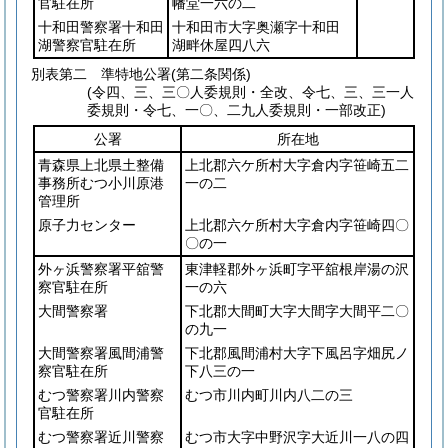
官駐在所
幡堂一六の二
十和田警察署十和田
十和田市大字奥瀬字十和田
湖警察官駐在所
湖畔休屋四八六
別表第二
準特地公署(第二条関係)
(令四、三、三〇人委規則・全改、令七、三、三一人
委規則・令七、一〇、二九人委規則・一部改正)
公署
所在地
青森県上北県土整備
上北郡六ケ所村大字倉内字笹崎五二
事務所むつ小川原港
一の二
管理所
原子力センター
上北郡六ケ所村大字倉内字笹崎四〇
〇の一
外ヶ浜警察署平舘警
東津軽郡外ヶ浜町字平舘根岸湯の沢
察官駐在所
一の六
大間警察署
下北郡大間町大字大間字大間平二〇
の九一
大間警察署風間浦警
下北郡風間浦村大字下風呂字畑尻ノ
察官駐在所
下八三の一
むつ警察署川内警察
むつ市川内町川内八二の三
官駐在所
むつ警察署近川警察
むつ市大字中野沢字大近川一八の四