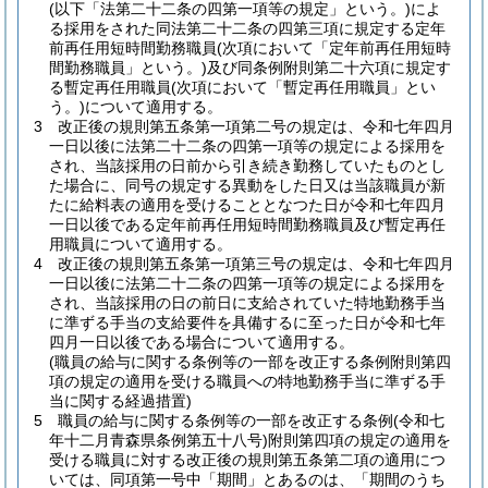
(以下「法第二十二条の四第一項等の規定」という。)
によ
る採用をされた同法第二十二条の四第三項に規定する定年
前再任用短時間勤務職員
(次項において「定年前再任用短時
間勤務職員」という。)
及び同条例附則第二十六項に規定す
る暫定再任用職員
(次項において「暫定再任用職員」とい
う。)
について適用する。
3
改正後の規則第五条第一項第二号の規定は、令和七年四月
一日以後に法第二十二条の四第一項等の規定による採用を
され、当該採用の日前から引き続き勤務していたものとし
た場合に、同号の規定する異動をした日又は当該職員が新
たに給料表の適用を受けることとなつた日が令和七年四月
一日以後である定年前再任用短時間勤務職員及び暫定再任
用職員について適用する。
4
改正後の規則第五条第一項第三号の規定は、令和七年四月
一日以後に法第二十二条の四第一項等の規定による採用を
され、当該採用の日の前日に支給されていた特地勤務手当
に準ずる手当の支給要件を具備するに至った日が令和七年
四月一日以後である場合について適用する。
(職員の給与に関する条例等の一部を改正する条例附則第四
項の規定の適用を受ける職員への特地勤務手当に準ずる手
当に関する経過措置)
5
職員の給与に関する条例等の一部を改正する条例
(令和七
年十二月青森県条例第五十八号)
附則第四項の規定の適用を
受ける職員に対する改正後の規則第五条第二項の適用につ
いては、同項第一号中「期間」とあるのは、「期間のうち