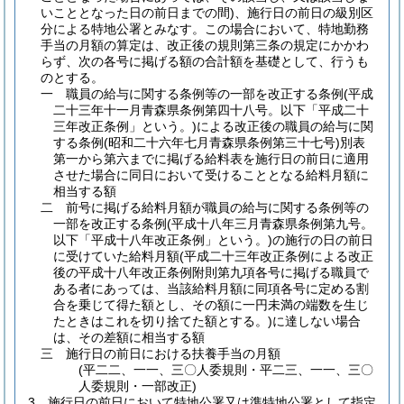
いこととなった日の前日までの間)
、施行日の前日の級別区
分による特地公署とみなす。
この場合において、特地勤務
手当の月額の算定は、改正後の規則第三条の規定にかかわ
らず、次の各号に掲げる額の合計額を基礎として、行うも
のとする。
一
職員の給与に関する条例等の一部を改正する条例
(平成
二十三年十一月青森県条例第四十八号。以下「平成二十
三年改正条例」という。)
による改正後の職員の給与に関
する条例
(昭和二十六年七月青森県条例第三十七号)
別表
第一から第六までに掲げる給料表を施行日の前日に適用
させた場合に同日において受けることとなる給料月額に
相当する額
二
前号に掲げる給料月額が職員の給与に関する条例等の
一部を改正する条例
(平成十八年三月青森県条例第九号。
以下「平成十八年改正条例」という。)
の施行の日の前日
に受けていた給料月額
(平成二十三年改正条例による改正
後の平成十八年改正条例附則第九項各号に掲げる職員で
ある者にあっては、当該給料月額に同項各号に定める割
合を乗じて得た額とし、その額に一円未満の端数を生じ
たときはこれを切り捨てた額とする。)
に達しない場合
は、その差額に相当する額
三
施行日の前日における扶養手当の月額
(平二二、一一、三〇人委規則・平二三、一一、三〇
人委規則・一部改正)
3
施行日の前日において特地公署又は準特地公署として指定