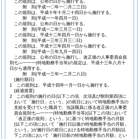
この規則は、公布の日から施行する。
附
則
(平成一〇年一〇月二三日
)
この規則は、平成十年十月二十四日から施行する。
附
則
(平成一一年四月一日
)
この規則は、公布の日から施行する。
附
則
(平成一二年三月三一日
)
この規則は、平成十二年四月一日から施行する。
附
則
(平成一三年三月三〇日
)
この規則は、平成十三年四月一日から施行する。
附
則
(平成一三年九月一四日
)
この規則は、公布の日から施行し、改正後の人事委員会規
則七―一一一
(特地勤務手当等)
の規定は、平成十三年八月十
日から適用する。
附
則
(平成一三年一二月二八日
)
(施行期日)
1
この規則は、平成十四年一月一日から施行する。
(経過措置)
2
この規則の施行の日
(以下この項、次項及び附則第四項に
おいて「施行日」という。)
の前日において特地勤務手当の
支給を受けていた職員で、当該職員に係る改正後の人事委
員会規則七―一一一
(特地勤務手当等)
(以下この項において
「改正後の規則」という。)
に基づく特地勤務手当の月額
(以下この項において「施行日以後の特地勤務手当の月額」
という。)
が施行日の前日における特地勤務手当の月額
(以
下この項において「施行日前の特地勤務手当の月額」とい