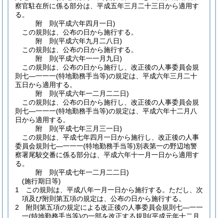
察官駐在所に係る部分は、平成五年三月二十三日から適用す
る。
附
則
(平成六年四月一日
)
この規則は、公布の日から施行する。
附
則
(平成六年九月二八日
)
この規則は、公布の日から施行する。
附
則
(平成六年一一月九日
)
この規則は、公布の日から施行し、改正後の人事委員会規
則七―一一一
(特地勤務手当等)
の規定は、平成六年三月二十
五日から適用する。
附
則
(平成六年一二月二二日
)
この規則は、公布の日から施行し、改正後の人事委員会規
則七―一一一
(特地勤務手当等)
の規定は、平成六年十二月八
日から適用する。
附
則
(平成七年三月三一日
)
この規則は、平成七年四月一日から施行し、改正後の人事
委員会規則七―一一一
(特地勤務手当等)
別表第一の野辺地警
察署尾駮交番に係る部分は、平成六年十一月一日から適用す
る。
附
則
(平成七年一二月二二日
)
(施行期日等)
1
この規則は、平成八年一月一日から施行する。
ただし、次
項及び附則第五項の規定は、公布の日から施行する。
2
附則第五項の規定による改正後の人事委員会規則七―一一
一
(特地勤務手当等)
の一部を改正する規則
(平成元年十二月