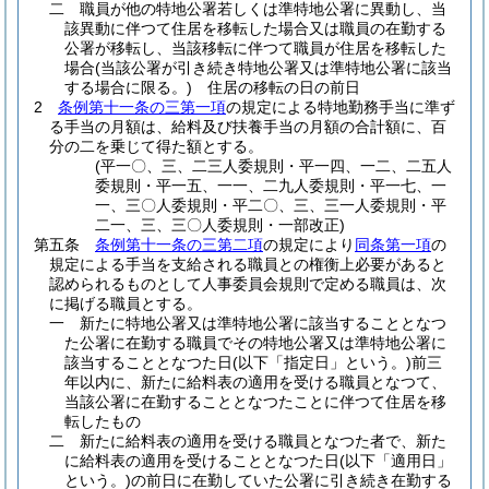
二
職員が他の特地公署若しくは準特地公署に異動し、当
該異動に伴つて住居を移転した場合又は職員の在勤する
公署が移転し、当該移転に伴つて職員が住居を移転した
場合
(当該公署が引き続き特地公署又は準特地公署に該当
する場合に限る。)
住居の移転の日の前日
2
条例第十一条の三第一項
の規定による特地勤務手当に準ず
る手当の月額は、給料及び扶養手当の月額の合計額に、百
分の二を乗じて得た額とする。
(平一〇、三、二三人委規則・平一四、一二、二五人
委規則・平一五、一一、二九人委規則・平一七、一
一、三〇人委規則・平二〇、三、三一人委規則・平
二一、三、三〇人委規則・一部改正)
第五条
条例第十一条の三第二項
の規定により
同条第一項
の
規定による手当を支給される職員との権衡上必要があると
認められるものとして人事委員会規則で定める職員は、次
に掲げる職員とする。
一
新たに特地公署又は準特地公署に該当することとなつ
た公署に在勤する職員でその特地公署又は準特地公署に
該当することとなつた日
(以下「指定日」という。)
前三
年以内に、新たに給料表の適用を受ける職員となつて、
当該公署に在勤することとなつたことに伴つて住居を移
転したもの
二
新たに給料表の適用を受ける職員となつた者で、新た
に給料表の適用を受けることとなつた日
(以下「適用日」
という。)
の前日に在勤していた公署に引き続き在勤する