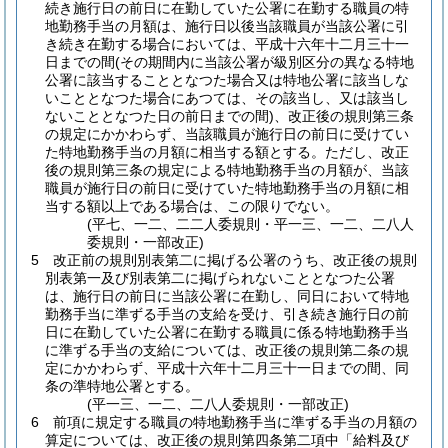
続き施行日の前日に在勤していた公署に在勤する職員の特
地勤務手当の月額は、施行日以後当該職員が当該公署に引
き続き在勤する場合においては、平成十六年十二月三十一
日までの間
(その期間内に当該公署が級別区分の異なる特地
公署に該当することとなつた場合又は特地公署に該当しな
いこととなつた場合にあつては、その該当し、又は該当し
ないこととなつた日の前日までの間)
、改正後の規則第三条
の規定にかかわらず、当該職員が施行日の前日に受けてい
た特地勤務手当の月額に相当する額とする。
ただし、改正
後の規則第三条の規定による特地勤務手当の月額が、当該
職員が施行日の前日に受けていた特地勤務手当の月額に相
当する額以上である場合は、この限りでない。
(平七、一二、二二人委規則・平一三、一二、二八人
委規則・一部改正)
5
改正前の規則別表第二に掲げる公署のうち、改正後の規則
別表第一及び別表第二に掲げられないこととなつた公署
は、施行日の前日に当該公署に在勤し、同日において特地
勤務手当に準ずる手当の支給を受け、引き続き施行日の前
日に在勤していた公署に在勤する職員に係る特地勤務手当
に準ずる手当の支給については、改正後の規則第二条の規
定にかかわらず、平成十六年十二月三十一日までの間、同
条の準特地公署とする。
(平一三、一二、二八人委規則・一部改正)
6
前項に規定する職員の特地勤務手当に準ずる手当の月額の
算定については、改正後の規則第四条第二項中「給料及び