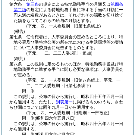
第六条
第三条
の規定による特地勤務手当の月額又は
第四条
第二項
の規定による特地勤務手当に準ずる手当の月額に一
円未満の端数があるときは、それぞれその端数を切り捨て
た額をもつてこれらの給与の月額とする。
(平元、四、一人委規則・旧第七条繰上)
(報告)
第七条
任命権者は、人事委員会の定めるところにより、特
地公署及び準特地公署の所在地における生活環境等の実情
について人事委員会に報告するものとする。
(平元、一二、二二人委規則・追加)
(雑則)
第八条
この規則に定めるもののほか、特地勤務手当及び特
地勤務手当に準ずる手当に関し必要な事項は、人事委員会
が定める。
(平元、四、一人委規則・旧第八条繰上、平元、一
二、二二人委規則・旧第七条繰下)
附
則
この規則は、公布の日から施行し、昭和四十五年五月一日
から適用する。
ただし、
別表第一
に掲げるもののうち、さわ
らび園については同年九月一日から適用する。
(平元、四、一人委規則・旧附則・一部改正)
附
則
(昭和四六年五月八日
)
この規則は、公布の日から施行し、昭和四十六年四月一日
から適用する。
附
則
(昭和四六年七月六日
)