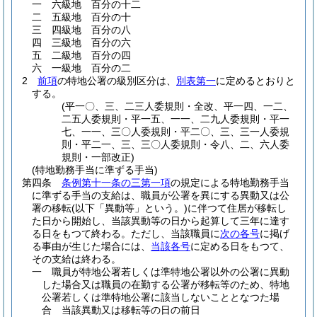
一
六級地 百分の十二
二
五級地 百分の十
三
四級地 百分の八
四
三級地 百分の六
五
二級地 百分の四
六
一級地 百分の二
2
前項
の特地公署の級別区分は、
別表第一
に定めるとおりと
する。
(平一〇、三、二三人委規則・全改、平一四、一二、
二五人委規則・平一五、一一、二九人委規則・平一
七、一一、三〇人委規則・平二〇、三、三一人委規
則・平二一、三、三〇人委規則・令八、二、六人委
規則・一部改正)
(特地勤務手当に準ずる手当)
第四条
条例第十一条の三第一項
の規定による特地勤務手当
に準ずる手当の支給は、職員が公署を異にする異動又は公
署の移転
(以下「異動等」という。)
に伴つて住居が移転し
た日から開始し、当該異動等の日から起算して三年に達す
る日をもつて終わる。
ただし、当該職員に
次の各号
に掲げ
る事由が生じた場合には、
当該各号
に定める日をもつて、
その支給は終わる。
一
職員が特地公署若しくは準特地公署以外の公署に異動
した場合又は職員の在勤する公署が移転等のため、特地
公署若しくは準特地公署に該当しないこととなつた場
合 当該異動又は移転等の日の前日