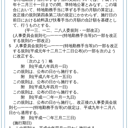
年十二月三十一日までの間、準特地公署とみなす。
この場
合において、特地勤務手当に準ずる手当の月額の算定は、
改正後の規則第四条第二項の規定にかかわらず、施行日の
前日における給料及び扶養手当の月額の合計額を基礎とし
て、行うものとする。
(平一三、一二、二八人委規則・一部改正)
(人事委員会規則七―一一一(特地勤務手当等)の一部を改正
する規則の一部改正)
5
人事委員会規則七―一一一
(特地勤務手当等)
の一部を改正
する規則
(平成元年十二月二十二日公布)
の一部を次のよう
に改正する。
〔次のよう〕略
附
則
(平成八年四月一日
)
この規則は、公布の日から施行する。
附
則
(平成八年七月一五日
)
この規則は、公布の日から施行する。
附
則
(平成九年四月一日
)
この規則は、公布の日から施行する。
附
則
(平成一〇年一月一九日
)
この規則は、公布の日から施行し、改正後の人事委員会規
則七―一一一
(特地勤務手当等)
の規定は、平成九年十二月八
日から適用する。
附
則
(平成一〇年三月二三日
)
(施行期日)