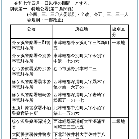
令和七年四月一日以後の期間」とする。
別表第一
特地公署(第二条関係)
(令四、三、三〇人委規則・全改、令五、三、三一人
委規則・一部改正)
公署
所在地
級別区
分
外ヶ浜警察署三
警
東津軽郡外ヶ浜町字三
新町
一級地
察官駐在所
五
外ヶ浜警察署今別警
東津軽郡今別町大字今別字
察官駐在所
中沢一七の六
むつ警察署脇野沢警
むつ市脇野沢本村二三
察官駐在所
鰺ケ沢警察署驫木警
西津軽郡深浦町大字驫木字
察官駐在所
亀ケ崎一六五の一
鰺ケ沢警察署岩崎警
西津軽郡深浦町大字岩崎字
察官駐在所
松原五一の一七
五所川原警察署小泊
北津軽郡中泊町大字小泊字
警察官駐在所
築上一五の六
鰺ケ沢警察署深浦交
西津軽郡深浦町大字深浦字
二級地
番
岡崎三三三の五
大間警察署佐井警察
下北郡佐井村大字佐井字八