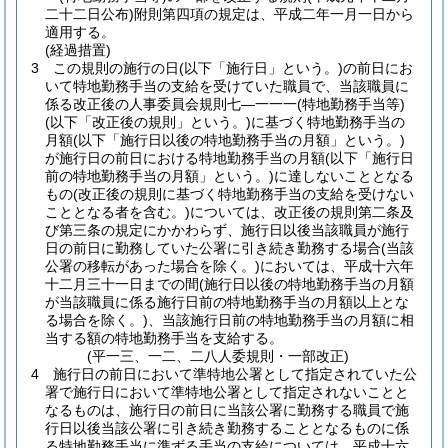
二十二日公布)
附則第四項の規定は、平成二年一月一日から
適用する。
(経過措置)
3
この規則の施行の日
(以下「施行日」という。)
の前日にお
いて特地勤務手当の支給を受けていた職員で、当該職員に
係る改正後の人事委員会規則七―一一一
(特地勤務手当等)
(以下「改正後の規則」という。)
に基づく特地勤務手当の
月額
(以下「施行日以後の特地勤務手当の月額」という。)
が施行日の前日における特地勤務手当の月額
(以下「施行日
前の特地勤務手当の月額」という。)
に達しないこととなる
もの
(改正後の規則に基づく特地勤務手当の支給を受けない
こととなる者を含む。)
については、改正後の規則第二条及
び第三条の規定にかかわらず、施行日以後当該職員が施行
日の前日に勤務していた公署に引き続き勤務する場合
(当該
公署の移転があった場合を除く。)
においては、平成十六年
十二月三十一日までの間
(施行日以後の特地勤務手当の月額
が当該職員に係る施行日前の特地勤務手当の月額以上とな
る場合を除く。)
、当該施行日前の特地勤務手当の月額に相
当する額の特地勤務手当を支給する。
(平一三、一二、二八人委規則・一部改正)
4
施行日の前日において準特地公署として指定されていた公
署で施行日において準特地公署として指定されないことと
なるものは、施行日の前日に当該公署に勤務する職員で施
行日以後当該公署に引き続き勤務することとなるものに係
る特地勤務手当に準ずる手当の支給については、平成十六