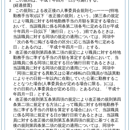
1
この規則は、平成十年四月一日から施行する。
(経過措置)
2
この規則による改正後の人事委員会規則七―一一一
(特地
勤務手当等)
(以下「改正後の規則」という。)
第三条の規定
により職員に対する特地勤務手当の月額を算定する場合に
おいて、当該職員に係る同条第二項各号に定める日が平成
十年四月一日
(以下「施行日」という。)
前であるときは、
当該職員に対する同項の規定の適用については、同項中
「次の各号に掲げる場合の区分に応じ当該各号に定める
日」とあるのは、「平成十年四月一日」とする。
3
改正後の規則第四条第二項の規定により職員に対する特地
勤務手当に準ずる手当の月額を算定する場合において、当
該職員に係る同項に規定する日が施行日前であるときは、
当該職員に対する同項の規定の適用については、同項中
「同項に規定する異動又は公署の移転の日
(職員が当該異動
によりその日前一年以内に在勤していた公署に勤務するこ
ととなつた場合
(人事委員会が定める場合に限る。)
には、
その日前の人事委員会が定める日)
」とあるのは、「平成十
年四月一日」とする。
4
改正後の規則第五条第四項の規定により改正後の規則第四
条第二項に規定する方法によって職員に対する特地勤務手
当に準ずる手当の月額を算定する場合において、当該職員
に係る同項に規定する日が施行日前であるときは、当該職
員に対する改正後の規則第五条第四項の規定に基づく改正
後の規則第四条第二項の規定の適用については、同項中