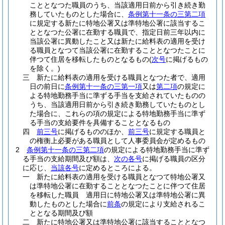
こととなつた職員のうち、当該適用日前から引き続き勤
務していたものとした場合に、
条例第十一条の三第二項
に規定する新たに特地公署又は準特地公署に該当するこ
ととなつた公署に在勤する職員で、指定日前三年以内に
当該公署に異動したこと又は新たに給料表の適用を受け
る職員となつて当該公署に在勤することとなつたことに
伴つて住居を移転したものとなるもの
(
次号
に掲げるもの
を除く。)
三
新たに給料表の適用を受ける職員となつた者で、適用
日の前日に
条例第十一条の三第一項
又は
第二項
の規定に
よる特地勤務手当に準ずる手当を支給されていたものの
うち、当該適用日前から引き続き勤務していたものとし
た場合に、これらの項の規定による特地勤務手当に準ず
る手当の支給要件を具備することとなるもの
四
前三号
に掲げるもののほか、
前三号
に規定する職員と
の権衡上必要がある職員として人事委員会が定めるもの
2
条例第十一条の三第二項
の規定による特地勤務手当に準ず
る手当の支給期間及び額は、
次の各号
に掲げる職員の区分
に応じ、
当該各号
に定めるところによる。
一
新たに給料表の適用を受ける職員となつて特地公署又
は準特地公署に在勤することとなつたことに伴つて住居
を移転した職員 適用日に特地公署又は準特地公署に異
動したものとした場合に
前条
の規定により支給されるこ
ととなる期間及び額
二
新たに特地公署又は準特地公署に該当することとなつ