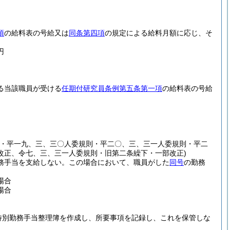
項
の給料表の号給又は
同条第四項
の規定による給料月額に応じ、そ
円
る当該職員が受ける
任期付研究員条例第五条第一項
の給料表の号給
則・平一九、三、三〇人委規則・平二〇、三、三一人委規則・平二
改正、令七、三、三一人委規則・旧第二条繰下・一部改正)
務手当を支給しない。
この場合において、職員がした
同号
の勤務
場合
場合
特別勤務手当整理簿を作成し、所要事項を記録し、これを保管しな