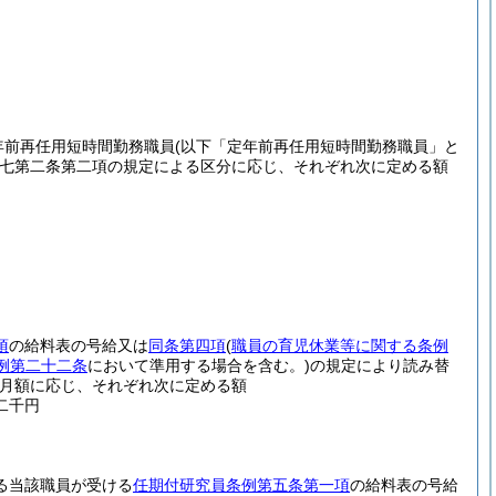
年前再任用短時間勤務職員
(以下「定年前再任用短時間勤務職員」と
七第二条第二項の規定による区分に応じ、それぞれ次に定める額
項
の給料表の号給又は
同条第四項
(
職員の育児休業等に関する条例
例第二十二条
において準用する場合を含む。)
の規定により読み替
月額に応じ、それぞれ次に定める額
二千円
る当該職員が受ける
任期付研究員条例第五条第一項
の給料表の号給