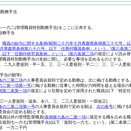
別勤務手当
―一六二(管理職員特別勤務手当)をここに公布する。
勤務手当
、
職員の給与に関する条例
(昭和二十六年七月青森県条例第三十七号。以
二月青森県条例第八十八号。以下「任期付職員条例」という。)
第八条第
。以下「任期付研究員条例」という。)
第六条第二項
の規定により読み替
理職員特別勤務手当の支給に関し、必要な事項を定めるものとする。
三、二九人委規則・平一五、三、三一人委規則・平二〇、三、三一人委
手当の額等)
条の二第二項
の人事委員会規則で定める勤務は、次に掲げる勤務とする
の二第一項第一号
に掲げる勤務に従事した時間が六時間を超える場合の
例第二条第一項
の規定により任期を定めて採用された職員
(以下「特定
、三一人委規則・追加、令八、三、二三人委規則・一部改正)
条の二第二項第一号
の人事委員会規則で定める額は、
次の各号
に掲げる
委員会の定める額)
とする。
職員以外の管理監督職員
(
条例第七条の二第一項
に規定する職を占める職
会規則七―六七
(管理職手当)
(以下「規則七―六七」という。)
第二条第二
類 一万二千円