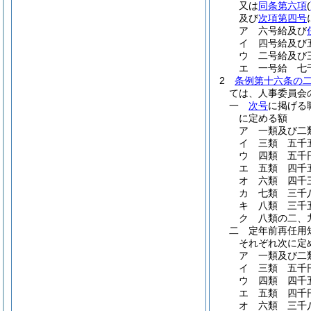
又は
同条第六項
(
及び
次項第四号
ア
六号給及び
イ
四号給及び
ウ
二号給及び
エ
一号給 七
2
条例第十六条の
ては、人事委員会
一
次号
に掲げる
に定める額
ア
一類及び二
イ
三類 五千
ウ
四類 五千
エ
五類 四千
オ
六類 四千
カ
七類 三千
キ
八類 三千
ク
八類の二、
二
定年前再任用
それぞれ次に定
ア
一類及び二
イ
三類 五千
ウ
四類 四千
エ
五類 四千
オ
六類 三千