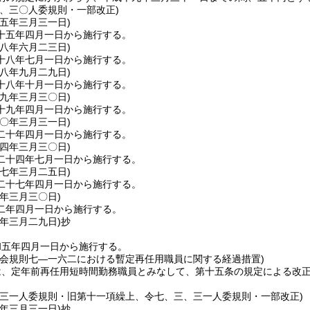
三、三〇人委規則・一部改正)
一五年三月三一日
)
十五年四月一日から施行する。
一八年六月二三日
)
十八年七月一日から施行する。
一八年九月二九日
)
十八年十月一日から施行する。
一九年三月三〇日
)
十九年四月一日から施行する。
二〇年三月三一日
)
二十年四月一日から施行する。
二四年三月三〇日
)
二十四年七月一日から施行する。
二七年三月二五日
)
二十七年四月一日から施行する。
二年三月三〇日
)
二年四月一日から施行する。
五年三月二九日
)
抄
和五年四月一日から施行する。
員会規則七―一六二における暫定再任用職員に関する経過措置)
は、定年前再任用短時間勤務職員とみなして、第十五条の規定による改
、三一人委規則・旧第十一項繰上、令七、三、三一人委規則・一部改正)
七年三月三一日
)
抄