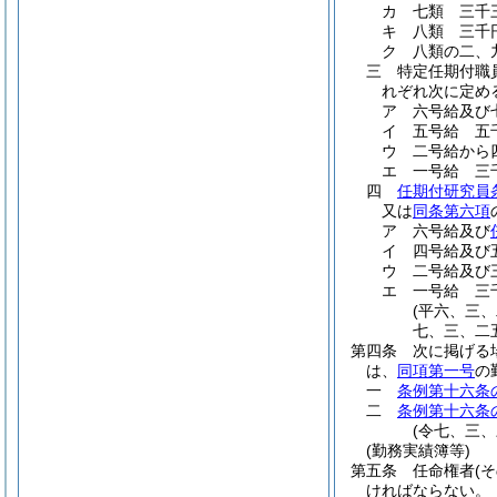
カ
七類 三千
キ
八類 三千
ク
八類の二、
三
特定任期付職
れぞれ次に定め
ア
六号給及び
イ
五号給 五
ウ
二号給から
エ
一号給 三
四
任期付研究員
又は
同条第六項
ア
六号給及び
イ
四号給及び
ウ
二号給及び
エ
一号給 三
(平六、三
七、三、二
第四条
次に掲げる
は、
同項第一号
の
一
条例第十六条
二
条例第十六条
(令七、三
(勤務実績簿等)
第五条
任命権者
(
ければならない。