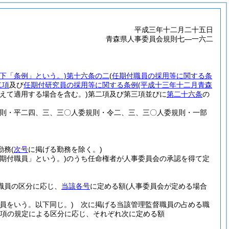
平成三年十二月二十五日
青森県人事委員会規則七―一六二
下「条例」という。)
第十六条の二
(
任期付職員の採用等に関する条
二項
及び
任期付研究員の採用等に関する条例
(平成十三年十二月青森
えて適用する場合を含む。)
第二項及び第三項並びに
第二十六条
の
規則・平二四、三、三〇人委規則・令二、三、三〇人委規則・一部
。
勤務
(
次号
に掲げる勤務を除く。)
任期付職員」という。)
のうち任命権者が人事委員会の承認を得て定
職員の区分に応じ、
当該各号
に定める額
(人事委員会が定める場合
員をいう。以下同じ。)
次に掲げる当該管理監督職員の占める職
項の規定による区分に応じ、それぞれ次に定める額