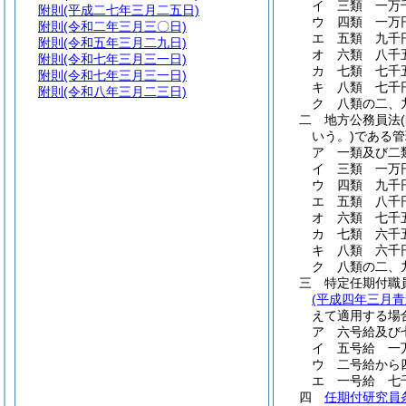
イ
三類 一万
附則
(平成二七年三月二五日)
ウ
四類 一万
附則
(令和二年三月三〇日)
エ
五類 九千
附則
(令和五年三月二九日)
オ
六類 八千
附則
(令和七年三月三一日)
カ
七類 七千
附則
(令和七年三月三一日)
キ
八類 七千
附則
(令和八年三月二三日)
ク
八類の二、
二
地方公務員法
いう。)
である管
ア
一類及び二
イ
三類 一万
ウ
四類 九千
エ
五類 八千
オ
六類 七千
カ
七類 六千
キ
八類 六千
ク
八類の二、
三
特定任期付職
(平成四年三月
えて適用する場
ア
六号給及び
イ
五号給 一
ウ
二号給から
エ
一号給 七
四
任期付研究員