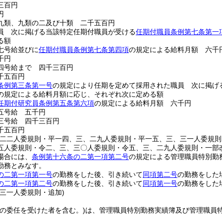
三百円
円
九類、九類の二及び十類 二千五百円
員 次に掲げる当該特定任期付職員が受ける
任期付職員条例第七条第一
る額
七号給並びに
任期付職員条例第七条第四項
の規定による給料月額 六千
千円
四号給まで 四千三百円
千五百円
条例第三条第一号
の規定により任期を定めて採用された職員 次に掲げ
の規定による給料月額に応じ、それぞれ次に定める額
任期付研究員条例第五条第六項
の規定による給料月額 六千円
五号給 五千円
三号給 四千三百円
千五百円
、二二人委規則・平一四、三、二九人委規則・平一五、三、三一人委規
五人委規則・令二、三、三〇人委規則・令五、三、二九人委規則・一部
場合には、
条例第十六条の二第一項第二号
の規定による管理職員特別勤
勤務とみなす。
の二第一項第一号
の勤務をした後、引き続いて
同項第二号
の勤務をした
の二第一項第二号
の勤務をした後、引き続いて
同項第一号
の勤務をした
、三一人委規則・追加)
その委任を受けた者を含む。)
は、管理職員特別勤務実績簿及び管理職員