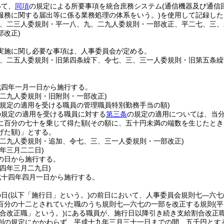
いて、
同項
の規定による所要事項を統合庶務システム
(通信機器及び通信
服務に関する届出等に係る業務処理の体系をいう。)
を使用して記録した
六、二三人委規則・平一八、九、二九人委規則・一部改正、平二七、三
部改正)
実施に関し必要な事項は、人事委員会が定める。
三、二五人委規則・旧第四条繰下、令七、三、三一人委規則・旧第五条繰
成四年一月一日から施行する。
、二九人委規則・旧附則・一部改正)
の規定の適用を受ける職員の管理職員特別勤務手当の額)
の規定の適用を受ける職員に対する
第三条
の規定の適用については、当
に百分の七十を乗じて得た額
(その額に、五十円未満の端数を生じたと
げた額)
」とする。
、二九人委規則・追加、令七、三、三一人委規則・一部改正)
六年三月二二日
)
の日から施行する。
一四年三月二九日
)
成十四年四月一日から施行する。
の日
(以下「施行日」という。)
の前日において、人事委員会規則七―六七
百分の十二とされていた職のうち規則七―六七の一部を改正する規則
(
割合改正職」という。)
にある職員が、施行日以降引き続き支給割合改正
則の規定にかかわらず、平成十九年三月三十一日までの間、五千円とす