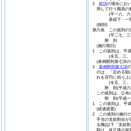
2
前項
の場合にお
用して行う職員の
(平一八、
条繰下・一
(雑則)
第六条
この規則の
(平二七、
附
則
(施行期日)
1
この規則は、平
(令五、三
(条例附則第七項
2
条例附則第七項
のは、「定める額
れを百円に切り上
(令五、三
附
則
(平成
この規則は、公布
附
則
(平成
1
この規則は、平
(経過措置)
2
この規則の施行
手当の支給割合が
る職
(以下「支給
額は、改正後の規