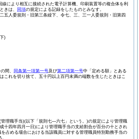
回線により相互に接続された電子計算機、印刷装置等の複合体を利
ときは、
同項
の規定による記録をしたものとみなす。
、二五人委規則・旧第三条繰下、令七、三、三一人委規則・旧第四
下)
分の間、
同条第一項第一号
及び
第二項第一号
中「定める額」とある
きはこれを切り捨て、五十円以上百円未満の端数を生じたときはこ
(管理職手当)
(以下「規則七―六七」という。)
の規定により管理職
平成十四年四月一日)
により管理職手当の支給割合が百分の十とされ
職を占める場合における当該職員に対する管理職員特別勤務手当の
る。