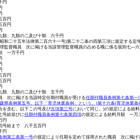
千円
円
円
五百円
五百円
円
九類、九類の二及び十類 六千円
(昭和二十五年法律第二百六十一号)
第二十二条の四第三項に規定する定
理監督職員 次に掲げる当該管理監督職員の占める職に係る規則七―六
類 一万千円
円
円
円
五百円
五百円
円
九類、九類の二及び十類 五千円
員 次に掲げる当該特定任期付職員が受ける
任期付職員条例第七条第一
青森県条例第五号。以下「育児休業条例」という。)
第十六条
(
育児休業条
合を含む。以下この号及び
次項第三号
において同じ。)
の規定による給料
七号給並びに
任期付職員条例第七条第四項
の規定による給料月額 一万
万円
四号給まで 八千五百円
千円
条例第三条第一号
の規定により任期を定めて採用された職員 次に掲げ