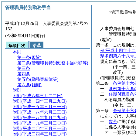
管理職員特別勤務手当
○管理職員特
平成3年12月25日 人事委員会規則第7号の
人事委員会規則七
162
管理職員特別
(令和8年4月1日施行)
(趣旨)
第一条
この規則は
条項目次
沿革
例
(平成十四年十
本則
県条例第六十八号
第一条
(趣旨)
規定に基づき、管
第二条
(管理職員特別勤務手当の額等)
(平一四、
第三条
改正)
第四条
(管理職員特別勤務
第五条
(勤務実績簿等)
第二条
条例第十六
第六条
(雑則)
一
条例第十六条
附則
二
任期付職員条
附則
(平成六年三月二二日)
める職員の勤務
附則
(平成一四年三月二九日)
(令七、三
附則
(平成一五年三月三一日)
第三条
条例第十六
附則
(平成一八年六月二三日)
にあっては、人事
附則
(平成一八年九月二九日)
一
次号
に掲げる
附則
(平成一九年三月三〇日)
に係る人事委員
附則
(平成二〇年三月三一日)
ア
一類及び二
附則
(平成二四年三月三〇日)