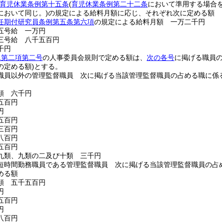
育児休業条例第十五条
(
育児休業条例第二十二条
において準用する場合を
において同じ。)
の規定による給料月額に応じ、それぞれ次に定める額
任期付研究員条例第五条第六項
の規定による給料月額 一万二千円
五号給 一万円
三号給 八千五百円
千円
二第二項第二号
の人事委員会規則で定める額は、
次の各号
に掲げる職員
の定める額)
とする。
職員以外の管理監督職員 次に掲げる当該管理監督職員の占める職に係
類 六千円
五百円
円
五百円
三百円
八百円
五百円
九類、九類の二及び十類 三千円
短時間勤務職員である管理監督職員 次に掲げる当該管理監督職員の占
める額
類 五千五百円
円
五百円
円
八百円