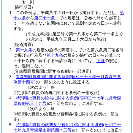
附
則
(施行期日)
1
この条例は、平成八年四月一日から施行する。
ただし、
第
十八条
から
第二十一条
までの規定は、公布の日から起算し
て一年を超えない範囲内において規則で定める日から施行
する。
(平成九年規則第三号で第十八条から第二十一条まで
の規定は、平成九年三月二十六日から施行)
(経過措置)
2
第十九条
の規定の施行の際着手している第八条第二項各号
に掲げる行為及び
第十九条
の規定の施行の日から起算して
五十日以内に着手する当該行為については、
同条
の規定
は、適用しない。
(青森県附属機関に関する条例の一部改正)
3
青森県附属機関に関する条例
(昭和三十六年一月青森県条
例第十四号)
の一部を次のように改正する。
〔次のよう〕略
(特別職の職員の給与に関する条例の一部改正)
4
特別職の職員の給与に関する条例
(昭和二十七年九月青森
県条例第三十九号)
の一部を次のように改正する。
〔次のよう〕略
(特別職の職員の旅費及び費用弁償に関する条例の一部改
正)
5
特別職の職員の旅費及び費用弁償に関する条例
(昭和二十
七年九月青森県条例第四十三号)
の一部を次のように改正す