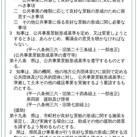
一
公共事業に共通して良好な景観の形成のために留意す
べき事項
二
公共事業の種類に応じて良好な景観の形成のために留
意すべき事項
三
その他公共事業に係る良好な景観の形成に関し必要な
事項
3
知事は、公共事業景観形成基準を定め、又は変更しようと
するときは、あらかじめ、審議会の意見を聴かなければな
らない。
(平一八条例三六・旧第二十三条繰上・一部改正)
(公共事業景観形成基準の遵守等)
第十八条
県は、公共事業景観形成基準を遵守するものとす
る。
2
知事は、国の機関、他の地方公共団体並びに規則で定める
公共団体及び公共的団体に対し、公共事業景観形成基準に
準拠して土木その他の建設事業を実施するよう要請するも
のとする。
(平一八条例三六・旧第二十四条繰上・一部改正)
第四節
援助及び啓発
(平一八条例三六・旧第七節繰上)
(援助)
第十九条
県は、市町村が良好な景観の形成に関する施策を
策定し、及び実施する場合には、助成その他の援助の措置
を講ずるよう努めるものとする。
2
県は、県民及び事業者が行う良好な景観の形成に関する活