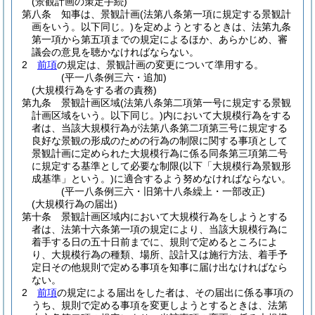
(景観計画の策定手続)
第八条
知事は、景観計画
(法第八条第一項に規定する景観計
画をいう。以下同じ。)
を定めようとするときは、法第九条
第一項から第五項までの規定によるほか、あらかじめ、審
議会の意見を聴かなければならない。
2
前項
の規定は、景観計画の変更について準用する。
(平一八条例三六・追加)
(大規模行為をする者の責務)
第九条
景観計画区域
(法第八条第二項第一号に規定する景観
計画区域をいう。以下同じ。)
内において大規模行為をする
者は、当該大規模行為が法第八条第二項第三号に規定する
良好な景観の形成のための行為の制限に関する事項として
景観計画に定められた大規模行為に係る同条第三項第二号
に規定する基準として必要な制限
(以下「大規模行為景観形
成基準」という。)
に適合するよう努めなければならない。
(平一八条例三六・旧第十八条繰上・一部改正)
(大規模行為の届出)
第十条
景観計画区域内において大規模行為をしようとする
者は、法第十六条第一項の規定により、当該大規模行為に
着手する日の五十日前までに、規則で定めるところによ
り、大規模行為の種類、場所、設計又は施行方法、着手予
定日その他規則で定める事項を知事に届け出なければなら
ない。
2
前項
の規定による届出をした者は、その届出に係る事項の
うち、規則で定める事項を変更しようとするときは、法第