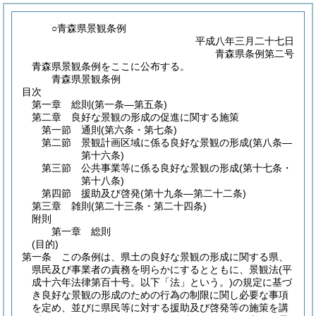
○青森県景観条例
平成八年三月二十七日
青森県条例第二号
青森県景観条例をここに公布する。
青森県景観条例
目次
第一章
総則
(第一条―第五条)
第二章
良好な景観の形成の促進に関する施策
第一節
通則
(第六条・第七条)
第二節
景観計画区域に係る良好な景観の形成
(第八条―
第十六条)
第三節
公共事業等に係る良好な景観の形成
(第十七条・
第十八条)
第四節
援助及び啓発
(第十九条―第二十二条)
第三章
雑則
(第二十三条・第二十四条)
附則
第一章
総則
(目的)
第一条
この条例は、県土の良好な景観の形成に関する県、
県民及び事業者の責務を明らかにするとともに、景観法
(平
成十六年法律第百十号。以下「法」という。)
の規定に基づ
き良好な景観の形成のための行為の制限に関し必要な事項
を定め、並びに県民等に対する援助及び啓発等の施策を講