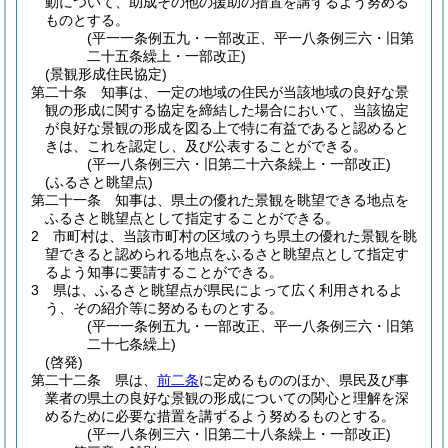
動について、助成その他の援助の措置を講ずるよう努める
ものとする。
(平一一条例五九・一部改正、平一八条例三六・旧第
二十五条繰上・一部改正)
(景観形成住民協定)
第二十条
知事は、一定の地域の住民が当該地域の良好な景
観の形成に関する協定を締結した場合において、当該協定
が良好な景観の形成を図る上で特に有益であると認めると
きは、これを認定し、及び公表することができる。
(平一八条例三六・旧第二十六条繰上・一部改正)
(ふるさと眺望点)
第二十一条
知事は、県土の優れた景観を眺望できる地点を
ふるさと眺望点として指定することができる。
2
市町村は、当該市町村の区域のうち県土の優れた景観を眺
望できると認められる地点をふるさと眺望点として指定す
るよう知事に要請することができる。
3
県は、ふるさと眺望点が県民によって広く利用されるよ
う、その紹介等に努めるものとする。
(平一一条例五九・一部改正、平一八条例三六・旧第
二十七条繰上)
(啓発)
第二十二条
県は、
前二条
に定めるもののほか、県民及び事
業者の県土の良好な景観の形成についての関心と理解を深
めるために必要な措置を講ずるよう努めるものとする。
(平一八条例三六・旧第二十八条繰上・一部改正)