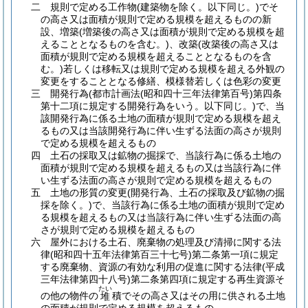
二
規則で定める工作物
(建築物を除く。以下同じ。)
でそ
の高さ又は面積が規則で定める規模を超えるものの新
設、増築
(増築後の高さ又は面積が規則で定める規模を超
えることとなるものを含む。)
、改築
(改築後の高さ又は
面積が規則で定める規模を超えることとなるものを含
む。)
若しくは移転又は規則で定める規模を超える外観の
変更をすることとなる修繕、模様替若しくは色彩の変更
三
開発行為
(都市計画法
(昭和四十三年法律第百号)
第四条
第十二項に規定する開発行為をいう。以下同じ。)
で、当
該開発行為に係る土地の面積が規則で定める規模を超え
るもの又は当該開発行為に伴い生ずる法面の高さが規則
で定める規模を超えるもの
四
土石の採取又は鉱物の掘採で、当該行為に係る土地の
面積が規則で定める規模を超えるもの又は当該行為に伴
い生ずる法面の高さが規則で定める規模を超えるもの
五
土地の形質の変更
(開発行為、土石の採取及び鉱物の掘
採を除く。)
で、当該行為に係る土地の面積が規則で定め
る規模を超えるもの又は当該行為に伴い生ずる法面の高
さが規則で定める規模を超えるもの
六
屋外における土石、廃棄物の処理及び清掃に関する法
律
(昭和四十五年法律第百三十七号)
第二条第一項に規定
する廃棄物、資源の有効な利用の促進に関する法律
(平成
三年法律第四十八号)
第二条第四項に規定する再生資源そ
たい
の他の物件の
積でその高さ又はその用に供される土地
堆