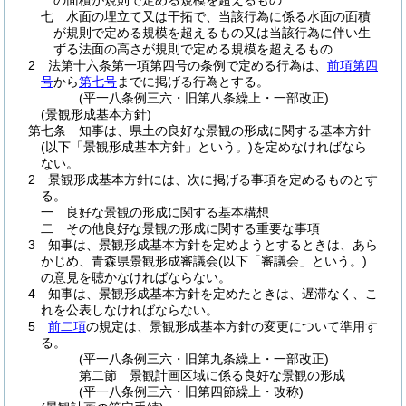
の面積が規則で定める規模を超えるもの
七
水面の埋立て又は干拓で、当該行為に係る水面の面積
が規則で定める規模を超えるもの又は当該行為に伴い生
ずる法面の高さが規則で定める規模を超えるもの
2
法第十六条第一項第四号の条例で定める行為は、
前項第四
号
から
第七号
までに掲げる行為とする。
(平一八条例三六・旧第八条繰上・一部改正)
(景観形成基本方針)
第七条
知事は、県土の良好な景観の形成に関する基本方針
(以下「景観形成基本方針」という。)
を定めなければなら
ない。
2
景観形成基本方針には、次に掲げる事項を定めるものとす
る。
一
良好な景観の形成に関する基本構想
二
その他良好な景観の形成に関する重要な事項
3
知事は、景観形成基本方針を定めようとするときは、あら
かじめ、青森県景観形成審議会
(以下「審議会」という。)
の意見を聴かなければならない。
4
知事は、景観形成基本方針を定めたときは、遅滞なく、こ
れを公表しなければならない。
5
前二項
の規定は、景観形成基本方針の変更について準用す
る。
(平一八条例三六・旧第九条繰上・一部改正)
第二節
景観計画区域に係る良好な景観の形成
(平一八条例三六・旧第四節繰上・改称)