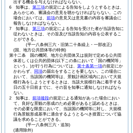
出する機会を与えなければならない。
6
知事は、
第三項
の規定による告知をしようとするときは、
あらかじめ、審議会の意見を聴かなければならない。
この
場合においては、
前項
の意見又は意見書の内容を審議会に
報告しなければならない。
7
知事は、
第三項
の規定による告知を受けた者が当該告知に
従わないときは、その旨及び当該告知の内容を公表するこ
とができる。
(平一八条例三六・旧第二十条繰上・一部改正)
(国、地方公共団体等の特例)
第十二条
国の機関、地方公共団体又は規則で定める公共団
体若しくは公共的団体
(以下この条において「国の機関等」
という。)
が行う行為については、
第十条第一項
の規定にか
かわらず、
同項
の届出をすることを要しない。
この場合に
おいて、当該国の機関等は、景観計画区域内において大規
模行為をしようとするときは、当該大規模行為に着手する
日の五十日前までに、その旨を知事に通知しなければなら
ない。
2
知事は、
前項後段
の規定による通知があった場合におい
て、良好な景観の形成のため必要があると認めるときは、
その必要な限度において、当該国の機関等に対し、大規模
行為景観形成基準に適合するようとるべき措置について協
議を求めることができる。
(平一八条例三六・追加)
(適用除外)