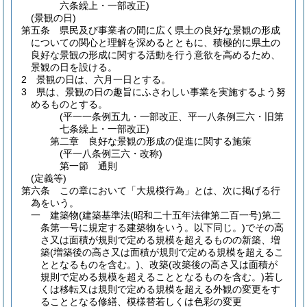
六条繰上・一部改正)
(景観の日)
第五条
県民及び事業者の間に広く県土の良好な景観の形成
についての関心と理解を深めるとともに、積極的に県土の
良好な景観の形成に関する活動を行う意欲を高めるため、
景観の日を設ける。
2
景観の日は、六月一日とする。
3
県は、景観の日の趣旨にふさわしい事業を実施するよう努
めるものとする。
(平一一条例五九・一部改正、平一八条例三六・旧第
七条繰上・一部改正)
第二章
良好な景観の形成の促進に関する施策
(平一八条例三六・改称)
第一節
通則
(定義等)
第六条
この章において「大規模行為」とは、次に掲げる行
為をいう。
一
建築物
(建築基準法
(昭和二十五年法律第二百一号)
第二
条第一号に規定する建築物をいう。以下同じ。)
でその高
さ又は面積が規則で定める規模を超えるものの新築、増
築
(増築後の高さ又は面積が規則で定める規模を超えるこ
ととなるものを含む。)
、改築
(改築後の高さ又は面積が
規則で定める規模を超えることとなるものを含む。)
若し
くは移転又は規則で定める規模を超える外観の変更をす
ることとなる修繕、模様替若しくは色彩の変更