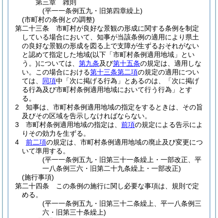
第三章
雑則
(平一一条例五九・旧第四章繰上)
(市町村の条例との調整)
第二十三条
市町村が良好な景観の形成に関する条例を制定
している場合において、知事が当該条例の適用により県土
の良好な景観の形成を図る上で支障が生ずるおそれがない
と認めて指定した地域
(以下「市町村条例適用地域」とい
う。)
については、
第九条
及び
第十五条
の規定は、適用しな
い。
この場合における
第十三条第二項
の規定の適用につい
ては、
同項
中「次に掲げる行為」とあるのは、「次に掲げ
る行為及び市町村条例適用地域において行う行為」とす
る。
2
知事は、市町村条例適用地域の指定をするときは、その旨
及びその区域を告示しなければならない。
3
市町村条例適用地域の指定は、
前項
の規定による告示によ
りその効力を生ずる。
4
前二項
の規定は、市町村条例適用地域の廃止及び変更につ
いて準用する。
(平一一条例五九・旧第三十一条繰上・一部改正、平
一八条例三六・旧第二十九条繰上・一部改正)
(施行事項)
第二十四条
この条例の施行に関し必要な事項は、規則で定
める。
(平一一条例五九・旧第三十二条繰上、平一八条例三
六・旧第三十条繰上)