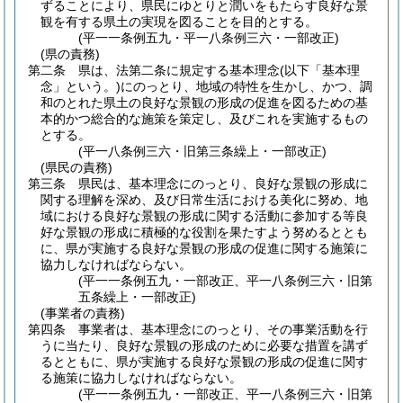
ずることにより、県民にゆとりと潤いをもたらす良好な景
観を有する県土の実現を図ることを目的とする。
(平一一条例五九・平一八条例三六・一部改正)
(県の責務)
第二条
県は、法第二条に規定する基本理念
(以下「基本理
念」という。)
にのっとり、地域の特性を生かし、かつ、調
和のとれた県土の良好な景観の形成の促進を図るための基
本的かつ総合的な施策を策定し、及びこれを実施するもの
とする。
(平一八条例三六・旧第三条繰上・一部改正)
(県民の責務)
第三条
県民は、基本理念にのっとり、良好な景観の形成に
関する理解を深め、及び日常生活における美化に努め、地
域における良好な景観の形成に関する活動に参加する等良
好な景観の形成に積極的な役割を果たすよう努めるととも
に、県が実施する良好な景観の形成の促進に関する施策に
協力しなければならない。
(平一一条例五九・一部改正、平一八条例三六・旧第
五条繰上・一部改正)
(事業者の責務)
第四条
事業者は、基本理念にのっとり、その事業活動を行
うに当たり、良好な景観の形成のために必要な措置を講ず
るとともに、県が実施する良好な景観の形成の促進に関す
る施策に協力しなければならない。
(平一一条例五九・一部改正、平一八条例三六・旧第