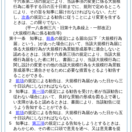
十六条第二項の規定により、当該事項の変更に係る大規模
行為に着手する日の五十日前までに、規則で定めるところ
により、その旨を知事に届け出なければならない。
ただ
し、
次条
の規定による勧告に従うことにより変更を生ずる
ときは、この限りでない。
(平一八条例三六・旧第十九条繰上・一部改正)
(大規模行為に係る勧告等)
第十一条
知事は、
前条
の規定による届出
(以下「大規模行為
届」という。)
があった場合において、当該大規模行為届に
係る大規模行為が大規模行為景観形成基準に適合しないと
認めるときは、法第十六条第三項の規定により、当該大規
模行為届をした者に対し、書面により、当該大規模行為に
関し設計の変更その他の当該大規模行為を大規模行為景観
形成基準に適合させるために必要な措置をとるよう勧告す
ることができる。
2
前項
の規定による勧告は、大規模行為届があった日から三
十日以内にしなければならない。
3
知事は、
第一項
の規定による勧告を受けた者が当該勧告に
従わない場合において、良好な景観の形成を図る上で著し
い支障があると認めるときは、書面により、当該勧告に従
うよう告知することができる。
4
前項
の規定による告知は、大規模行為届があった日から五
十日以内にしなければならない。
5
知事は、
第三項
の規定による告知をしようとするときは、
あらかじめ、その者に口頭で意見を述べ、又は意見書を提