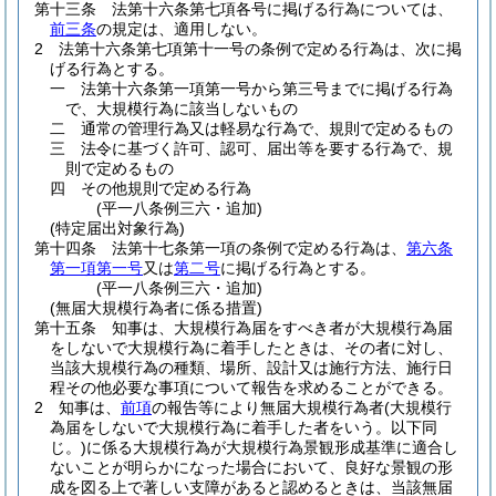
第十三条
法第十六条第七項各号に掲げる行為については、
前三条
の規定は、適用しない。
2
法第十六条第七項第十一号の条例で定める行為は、次に掲
げる行為とする。
一
法第十六条第一項第一号から第三号までに掲げる行為
で、大規模行為に該当しないもの
二
通常の管理行為又は軽易な行為で、規則で定めるもの
三
法令に基づく許可、認可、届出等を要する行為で、規
則で定めるもの
四
その他規則で定める行為
(平一八条例三六・追加)
(特定届出対象行為)
第十四条
法第十七条第一項の条例で定める行為は、
第六条
第一項第一号
又は
第二号
に掲げる行為とする。
(平一八条例三六・追加)
(無届大規模行為者に係る措置)
第十五条
知事は、大規模行為届をすべき者が大規模行為届
をしないで大規模行為に着手したときは、その者に対し、
当該大規模行為の種類、場所、設計又は施行方法、施行日
程その他必要な事項について報告を求めることができる。
2
知事は、
前項
の報告等により無届大規模行為者
(大規模行
為届をしないで大規模行為に着手した者をいう。以下同
じ。)
に係る大規模行為が大規模行為景観形成基準に適合し
ないことが明らかになった場合において、良好な景観の形
成を図る上で著しい支障があると認めるときは、当該無届