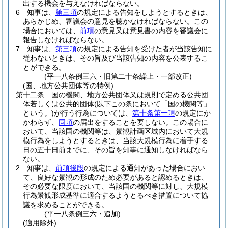
出する機会を与えなければならない。
6
知事は、
第三項
の規定による告知をしようとするときは、
あらかじめ、審議会の意見を聴かなければならない。
この
場合においては、
前項
の意見又は意見書の内容を審議会に
報告しなければならない。
7
知事は、
第三項
の規定による告知を受けた者が当該告知に
従わないときは、その旨及び当該告知の内容を公表するこ
とができる。
(平一八条例三六・旧第二十条繰上・一部改正)
(国、地方公共団体等の特例)
第十二条
国の機関、地方公共団体又は規則で定める公共団
体若しくは公共的団体
(以下この条において「国の機関等」
という。)
が行う行為については、
第十条第一項
の規定にか
かわらず、
同項
の届出をすることを要しない。
この場合に
おいて、当該国の機関等は、景観計画区域内において大規
模行為をしようとするときは、当該大規模行為に着手する
日の五十日前までに、その旨を知事に通知しなければなら
ない。
2
知事は、
前項後段
の規定による通知があった場合におい
て、良好な景観の形成のため必要があると認めるときは、
その必要な限度において、当該国の機関等に対し、大規模
行為景観形成基準に適合するようとるべき措置について協
議を求めることができる。
(平一八条例三六・追加)
(適用除外)