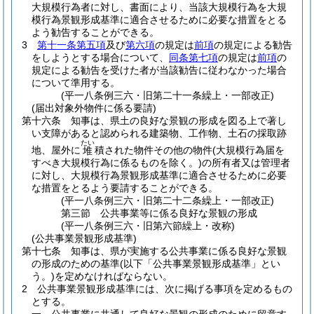
大規模行為者に対し、書面により、当該大規模行為を大規
模行為景観形成基準に適合させるために必要な措置をとる
よう勧告することができる。
3
第十一条第五項
及び
第六項
の規定は
前項
の規定による勧告
をしようとする場合について、
同条第七項
の規定は
前項
の
規定による勧告を受けた者が当該勧告に従わなかった場合
について準用する。
(平一八条例三六・旧第二十一条繰上・一部改正)
(届出対象外物件に係る要請)
第十六条
知事は、県土の良好な景観の形成を図る上で著し
い支障があると認められる建築物、工作物、土石の採取跡
たい
地、屋外に
積された物件その他の物件
(大規模行為届を
堆
すべき大規模行為に係るものを除く。)
の所有者又は管理者
に対し、大規模行為景観形成基準に適合させるために必要
な措置をとるよう要請することができる。
(平一八条例三六・旧第二十二条繰上・一部改正)
第三節
公共事業等に係る良好な景観の形成
(平一八条例三六・旧第六節繰上・改称)
(公共事業景観形成基準)
第十七条
知事は、県が実施する公共事業に係る良好な景観
の形成のための基準
(以下「公共事業景観形成基準」とい
う。)
を定めなければならない。
2
公共事業景観形成基準には、次に掲げる事項を定めるもの
とする。