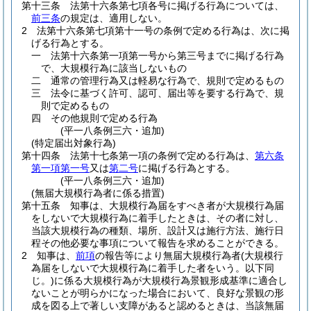
第十三条
法第十六条第七項各号に掲げる行為については、
前三条
の規定は、適用しない。
2
法第十六条第七項第十一号の条例で定める行為は、次に掲
げる行為とする。
一
法第十六条第一項第一号から第三号までに掲げる行為
で、大規模行為に該当しないもの
二
通常の管理行為又は軽易な行為で、規則で定めるもの
三
法令に基づく許可、認可、届出等を要する行為で、規
則で定めるもの
四
その他規則で定める行為
(平一八条例三六・追加)
(特定届出対象行為)
第十四条
法第十七条第一項の条例で定める行為は、
第六条
第一項第一号
又は
第二号
に掲げる行為とする。
(平一八条例三六・追加)
(無届大規模行為者に係る措置)
第十五条
知事は、大規模行為届をすべき者が大規模行為届
をしないで大規模行為に着手したときは、その者に対し、
当該大規模行為の種類、場所、設計又は施行方法、施行日
程その他必要な事項について報告を求めることができる。
2
知事は、
前項
の報告等により無届大規模行為者
(大規模行
為届をしないで大規模行為に着手した者をいう。以下同
じ。)
に係る大規模行為が大規模行為景観形成基準に適合し
ないことが明らかになった場合において、良好な景観の形
成を図る上で著しい支障があると認めるときは、当該無届