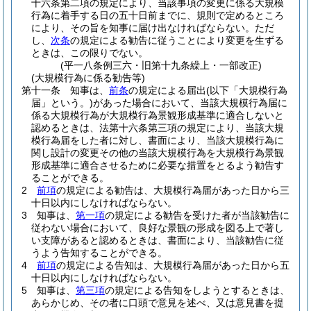
十六条第二項の規定により、当該事項の変更に係る大規模
行為に着手する日の五十日前までに、規則で定めるところ
により、その旨を知事に届け出なければならない。
ただ
し、
次条
の規定による勧告に従うことにより変更を生ずる
ときは、この限りでない。
(平一八条例三六・旧第十九条繰上・一部改正)
(大規模行為に係る勧告等)
第十一条
知事は、
前条
の規定による届出
(以下「大規模行為
届」という。)
があった場合において、当該大規模行為届に
係る大規模行為が大規模行為景観形成基準に適合しないと
認めるときは、法第十六条第三項の規定により、当該大規
模行為届をした者に対し、書面により、当該大規模行為に
関し設計の変更その他の当該大規模行為を大規模行為景観
形成基準に適合させるために必要な措置をとるよう勧告す
ることができる。
2
前項
の規定による勧告は、大規模行為届があった日から三
十日以内にしなければならない。
3
知事は、
第一項
の規定による勧告を受けた者が当該勧告に
従わない場合において、良好な景観の形成を図る上で著し
い支障があると認めるときは、書面により、当該勧告に従
うよう告知することができる。
4
前項
の規定による告知は、大規模行為届があった日から五
十日以内にしなければならない。
5
知事は、
第三項
の規定による告知をしようとするときは、
あらかじめ、その者に口頭で意見を述べ、又は意見書を提