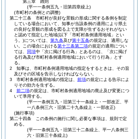
第三章
雑則
(平一一条例五九・旧第四章繰上)
(市町村の条例との調整)
第二十三条
市町村が良好な景観の形成に関する条例を制定
している場合において、知事が当該条例の適用により県土
の良好な景観の形成を図る上で支障が生ずるおそれがない
と認めて指定した地域
(以下「市町村条例適用地域」とい
う。)
については、
第九条
及び
第十五条
の規定は、適用しな
い。
この場合における
第十三条第二項
の規定の適用につい
ては、
同項
中「次に掲げる行為」とあるのは、「次に掲げ
る行為及び市町村条例適用地域において行う行為」とす
る。
2
知事は、市町村条例適用地域の指定をするときは、その旨
及びその区域を告示しなければならない。
3
市町村条例適用地域の指定は、
前項
の規定による告示によ
りその効力を生ずる。
4
前二項
の規定は、市町村条例適用地域の廃止及び変更につ
いて準用する。
(平一一条例五九・旧第三十一条繰上・一部改正、平
一八条例三六・旧第二十九条繰上・一部改正)
(施行事項)
第二十四条
この条例の施行に関し必要な事項は、規則で定
める。
(平一一条例五九・旧第三十二条繰上、平一八条例三
六・旧第三十条繰上)