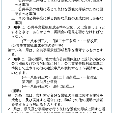
一
公共事業に共通して良好な景観の形成のために留意す
べき事項
二
公共事業の種類に応じて良好な景観の形成のために留
意すべき事項
三
その他公共事業に係る良好な景観の形成に関し必要な
事項
3
知事は、公共事業景観形成基準を定め、又は変更しようと
するときは、あらかじめ、審議会の意見を聴かなければな
らない。
(平一八条例三六・旧第二十三条繰上・一部改正)
(公共事業景観形成基準の遵守等)
第十八条
県は、公共事業景観形成基準を遵守するものとす
る。
2
知事は、国の機関、他の地方公共団体並びに規則で定める
公共団体及び公共的団体に対し、公共事業景観形成基準に
準拠して土木その他の建設事業を実施するよう要請するも
のとする。
(平一八条例三六・旧第二十四条繰上・一部改正)
第四節
援助及び啓発
(平一八条例三六・旧第七節繰上)
(援助)
第十九条
県は、市町村が良好な景観の形成に関する施策を
策定し、及び実施する場合には、助成その他の援助の措置
を講ずるよう努めるものとする。
2
県は、県民及び事業者が行う良好な景観の形成に関する活