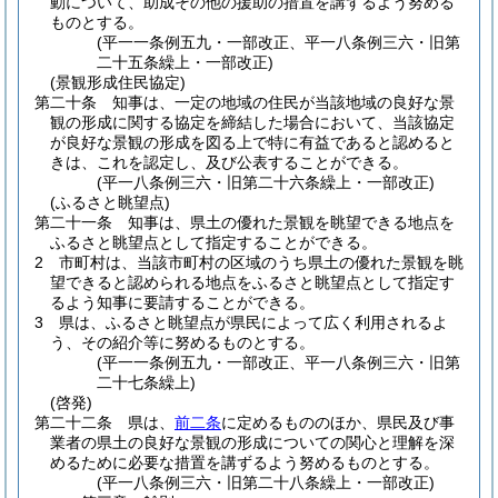
動について、助成その他の援助の措置を講ずるよう努める
ものとする。
(平一一条例五九・一部改正、平一八条例三六・旧第
二十五条繰上・一部改正)
(景観形成住民協定)
第二十条
知事は、一定の地域の住民が当該地域の良好な景
観の形成に関する協定を締結した場合において、当該協定
が良好な景観の形成を図る上で特に有益であると認めると
きは、これを認定し、及び公表することができる。
(平一八条例三六・旧第二十六条繰上・一部改正)
(ふるさと眺望点)
第二十一条
知事は、県土の優れた景観を眺望できる地点を
ふるさと眺望点として指定することができる。
2
市町村は、当該市町村の区域のうち県土の優れた景観を眺
望できると認められる地点をふるさと眺望点として指定す
るよう知事に要請することができる。
3
県は、ふるさと眺望点が県民によって広く利用されるよ
う、その紹介等に努めるものとする。
(平一一条例五九・一部改正、平一八条例三六・旧第
二十七条繰上)
(啓発)
第二十二条
県は、
前二条
に定めるもののほか、県民及び事
業者の県土の良好な景観の形成についての関心と理解を深
めるために必要な措置を講ずるよう努めるものとする。
(平一八条例三六・旧第二十八条繰上・一部改正)