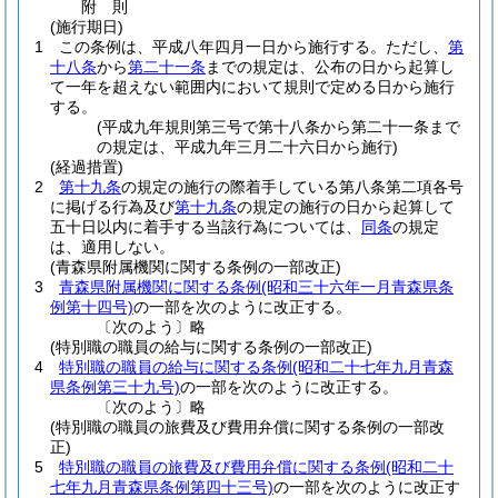
附
則
(施行期日)
1
この条例は、平成八年四月一日から施行する。
ただし、
第
十八条
から
第二十一条
までの規定は、公布の日から起算し
て一年を超えない範囲内において規則で定める日から施行
する。
(平成九年規則第三号で第十八条から第二十一条まで
の規定は、平成九年三月二十六日から施行)
(経過措置)
2
第十九条
の規定の施行の際着手している第八条第二項各号
に掲げる行為及び
第十九条
の規定の施行の日から起算して
五十日以内に着手する当該行為については、
同条
の規定
は、適用しない。
(青森県附属機関に関する条例の一部改正)
3
青森県附属機関に関する条例
(昭和三十六年一月青森県条
例第十四号)
の一部を次のように改正する。
〔次のよう〕略
(特別職の職員の給与に関する条例の一部改正)
4
特別職の職員の給与に関する条例
(昭和二十七年九月青森
県条例第三十九号)
の一部を次のように改正する。
〔次のよう〕略
(特別職の職員の旅費及び費用弁償に関する条例の一部改
正)
5
特別職の職員の旅費及び費用弁償に関する条例
(昭和二十
七年九月青森県条例第四十三号)
の一部を次のように改正す