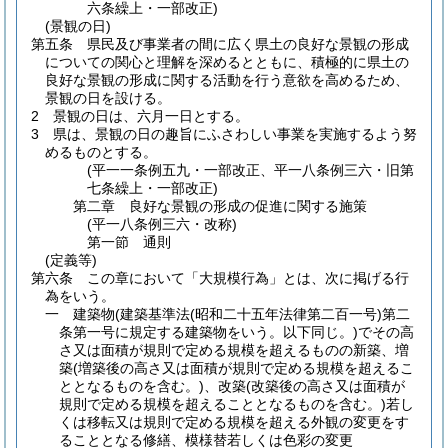
六条繰上・一部改正)
(景観の日)
第五条
県民及び事業者の間に広く県土の良好な景観の形成
についての関心と理解を深めるとともに、積極的に県土の
良好な景観の形成に関する活動を行う意欲を高めるため、
景観の日を設ける。
2
景観の日は、六月一日とする。
3
県は、景観の日の趣旨にふさわしい事業を実施するよう努
めるものとする。
(平一一条例五九・一部改正、平一八条例三六・旧第
七条繰上・一部改正)
第二章
良好な景観の形成の促進に関する施策
(平一八条例三六・改称)
第一節
通則
(定義等)
第六条
この章において「大規模行為」とは、次に掲げる行
為をいう。
一
建築物
(建築基準法
(昭和二十五年法律第二百一号)
第二
条第一号に規定する建築物をいう。以下同じ。)
でその高
さ又は面積が規則で定める規模を超えるものの新築、増
築
(増築後の高さ又は面積が規則で定める規模を超えるこ
ととなるものを含む。)
、改築
(改築後の高さ又は面積が
規則で定める規模を超えることとなるものを含む。)
若し
くは移転又は規則で定める規模を超える外観の変更をす
ることとなる修繕、模様替若しくは色彩の変更