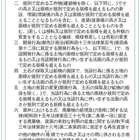
二
規則で定める工作物
(建築物を除く。以下同じ。)
でそ
の高さ又は面積が規則で定める規模を超えるものの新
設、増築
(増築後の高さ又は面積が規則で定める規模を超
えることとなるものを含む。)
、改築
(改築後の高さ又は
面積が規則で定める規模を超えることとなるものを含
む。)
若しくは移転又は規則で定める規模を超える外観の
変更をすることとなる修繕、模様替若しくは色彩の変更
三
開発行為
(都市計画法
(昭和四十三年法律第百号)
第四条
第十二項に規定する開発行為をいう。以下同じ。)
で、当
該開発行為に係る土地の面積が規則で定める規模を超え
るもの又は当該開発行為に伴い生ずる法面の高さが規則
で定める規模を超えるもの
四
土石の採取又は鉱物の掘採で、当該行為に係る土地の
面積が規則で定める規模を超えるもの又は当該行為に伴
い生ずる法面の高さが規則で定める規模を超えるもの
五
土地の形質の変更
(開発行為、土石の採取及び鉱物の掘
採を除く。)
で、当該行為に係る土地の面積が規則で定め
る規模を超えるもの又は当該行為に伴い生ずる法面の高
さが規則で定める規模を超えるもの
六
屋外における土石、廃棄物の処理及び清掃に関する法
律
(昭和四十五年法律第百三十七号)
第二条第一項に規定
する廃棄物、資源の有効な利用の促進に関する法律
(平成
三年法律第四十八号)
第二条第四項に規定する再生資源そ
たい
の他の物件の
積でその高さ又はその用に供される土地
堆