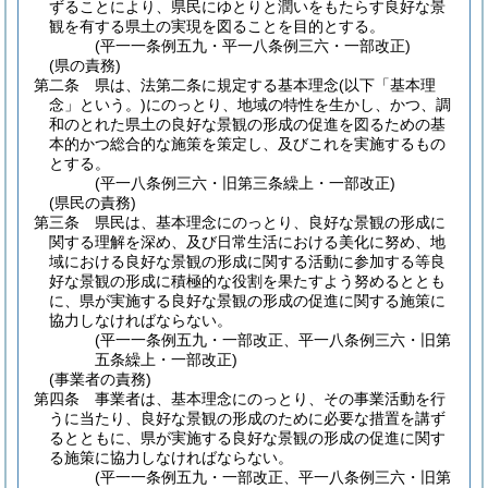
ずることにより、県民にゆとりと潤いをもたらす良好な景
観を有する県土の実現を図ることを目的とする。
(平一一条例五九・平一八条例三六・一部改正)
(県の責務)
第二条
県は、法第二条に規定する基本理念
(以下「基本理
念」という。)
にのっとり、地域の特性を生かし、かつ、調
和のとれた県土の良好な景観の形成の促進を図るための基
本的かつ総合的な施策を策定し、及びこれを実施するもの
とする。
(平一八条例三六・旧第三条繰上・一部改正)
(県民の責務)
第三条
県民は、基本理念にのっとり、良好な景観の形成に
関する理解を深め、及び日常生活における美化に努め、地
域における良好な景観の形成に関する活動に参加する等良
好な景観の形成に積極的な役割を果たすよう努めるととも
に、県が実施する良好な景観の形成の促進に関する施策に
協力しなければならない。
(平一一条例五九・一部改正、平一八条例三六・旧第
五条繰上・一部改正)
(事業者の責務)
第四条
事業者は、基本理念にのっとり、その事業活動を行
うに当たり、良好な景観の形成のために必要な措置を講ず
るとともに、県が実施する良好な景観の形成の促進に関す
る施策に協力しなければならない。
(平一一条例五九・一部改正、平一八条例三六・旧第