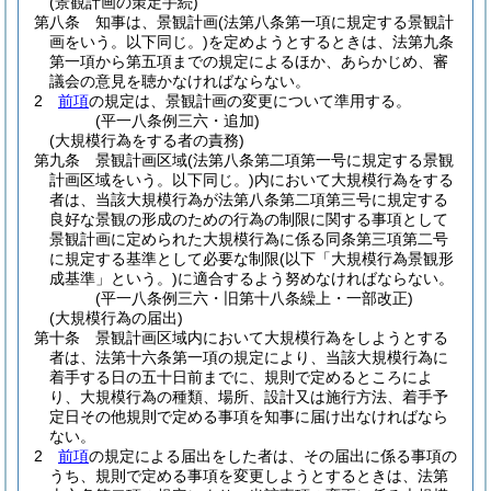
(景観計画の策定手続)
第八条
知事は、景観計画
(法第八条第一項に規定する景観計
画をいう。以下同じ。)
を定めようとするときは、法第九条
第一項から第五項までの規定によるほか、あらかじめ、審
議会の意見を聴かなければならない。
2
前項
の規定は、景観計画の変更について準用する。
(平一八条例三六・追加)
(大規模行為をする者の責務)
第九条
景観計画区域
(法第八条第二項第一号に規定する景観
計画区域をいう。以下同じ。)
内において大規模行為をする
者は、当該大規模行為が法第八条第二項第三号に規定する
良好な景観の形成のための行為の制限に関する事項として
景観計画に定められた大規模行為に係る同条第三項第二号
に規定する基準として必要な制限
(以下「大規模行為景観形
成基準」という。)
に適合するよう努めなければならない。
(平一八条例三六・旧第十八条繰上・一部改正)
(大規模行為の届出)
第十条
景観計画区域内において大規模行為をしようとする
者は、法第十六条第一項の規定により、当該大規模行為に
着手する日の五十日前までに、規則で定めるところによ
り、大規模行為の種類、場所、設計又は施行方法、着手予
定日その他規則で定める事項を知事に届け出なければなら
ない。
2
前項
の規定による届出をした者は、その届出に係る事項の
うち、規則で定める事項を変更しようとするときは、法第