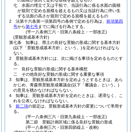
の面積が規則で定める規模を超えるもの
七
水面の埋立て又は干拓で、当該行為に係る水面の面積
が規則で定める規模を超えるもの又は当該行為に伴い生
ずる法面の高さが規則で定める規模を超えるもの
2
法第十六条第一項第四号の条例で定める行為は、
前項第四
号
から
第七号
までに掲げる行為とする。
(平一八条例三六・旧第八条繰上・一部改正)
(景観形成基本方針)
第七条
知事は、県土の良好な景観の形成に関する基本方針
(以下「景観形成基本方針」という。)
を定めなければなら
ない。
2
景観形成基本方針には、次に掲げる事項を定めるものとす
る。
一
良好な景観の形成に関する基本構想
二
その他良好な景観の形成に関する重要な事項
3
知事は、景観形成基本方針を定めようとするときは、あら
かじめ、青森県景観形成審議会
(以下「審議会」という。)
の意見を聴かなければならない。
4
知事は、景観形成基本方針を定めたときは、遅滞なく、こ
れを公表しなければならない。
5
前二項
の規定は、景観形成基本方針の変更について準用す
る。
(平一八条例三六・旧第九条繰上・一部改正)
第二節
景観計画区域に係る良好な景観の形成
(平一八条例三六・旧第四節繰上・改称)