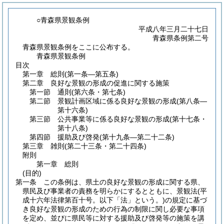
○青森県景観条例
平成八年三月二十七日
青森県条例第二号
青森県景観条例をここに公布する。
青森県景観条例
目次
第一章
総則
(第一条―第五条)
第二章
良好な景観の形成の促進に関する施策
第一節
通則
(第六条・第七条)
第二節
景観計画区域に係る良好な景観の形成
(第八条―
第十六条)
第三節
公共事業等に係る良好な景観の形成
(第十七条・
第十八条)
第四節
援助及び啓発
(第十九条―第二十二条)
第三章
雑則
(第二十三条・第二十四条)
附則
第一章
総則
(目的)
第一条
この条例は、県土の良好な景観の形成に関する県、
県民及び事業者の責務を明らかにするとともに、景観法
(平
成十六年法律第百十号。以下「法」という。)
の規定に基づ
き良好な景観の形成のための行為の制限に関し必要な事項
を定め、並びに県民等に対する援助及び啓発等の施策を講