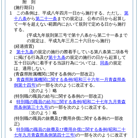
附
則
(施行期日)
1
この条例は、平成八年四月一日から施行する。
ただし、
第
十八条
から
第二十一条
までの規定は、公布の日から起算し
て一年を超えない範囲内において規則で定める日から施行
する。
(平成九年規則第三号で第十八条から第二十一条まで
の規定は、平成九年三月二十六日から施行)
(経過措置)
2
第十九条
の規定の施行の際着手している第八条第二項各号
に掲げる行為及び
第十九条
の規定の施行の日から起算して
五十日以内に着手する当該行為については、
同条
の規定
は、適用しない。
(青森県附属機関に関する条例の一部改正)
3
青森県附属機関に関する条例
(昭和三十六年一月青森県条
例第十四号)
の一部を次のように改正する。
〔次のよう〕略
(特別職の職員の給与に関する条例の一部改正)
4
特別職の職員の給与に関する条例
(昭和二十七年九月青森
県条例第三十九号)
の一部を次のように改正する。
〔次のよう〕略
(特別職の職員の旅費及び費用弁償に関する条例の一部改
正)
5
特別職の職員の旅費及び費用弁償に関する条例
(昭和二十
七年九月青森県条例第四十三号)
の一部を次のように改正す