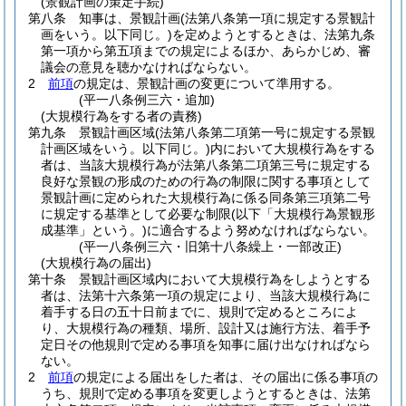
(景観計画の策定手続)
第八条
知事は、景観計画
(法第八条第一項に規定する景観計
画をいう。以下同じ。)
を定めようとするときは、法第九条
第一項から第五項までの規定によるほか、あらかじめ、審
議会の意見を聴かなければならない。
2
前項
の規定は、景観計画の変更について準用する。
(平一八条例三六・追加)
(大規模行為をする者の責務)
第九条
景観計画区域
(法第八条第二項第一号に規定する景観
計画区域をいう。以下同じ。)
内において大規模行為をする
者は、当該大規模行為が法第八条第二項第三号に規定する
良好な景観の形成のための行為の制限に関する事項として
景観計画に定められた大規模行為に係る同条第三項第二号
に規定する基準として必要な制限
(以下「大規模行為景観形
成基準」という。)
に適合するよう努めなければならない。
(平一八条例三六・旧第十八条繰上・一部改正)
(大規模行為の届出)
第十条
景観計画区域内において大規模行為をしようとする
者は、法第十六条第一項の規定により、当該大規模行為に
着手する日の五十日前までに、規則で定めるところによ
り、大規模行為の種類、場所、設計又は施行方法、着手予
定日その他規則で定める事項を知事に届け出なければなら
ない。
2
前項
の規定による届出をした者は、その届出に係る事項の
うち、規則で定める事項を変更しようとするときは、法第