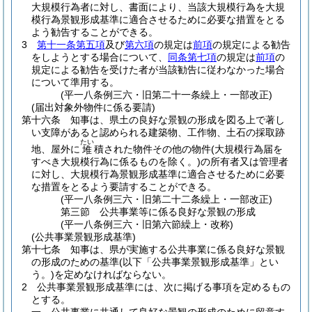
大規模行為者に対し、書面により、当該大規模行為を大規
模行為景観形成基準に適合させるために必要な措置をとる
よう勧告することができる。
3
第十一条第五項
及び
第六項
の規定は
前項
の規定による勧告
をしようとする場合について、
同条第七項
の規定は
前項
の
規定による勧告を受けた者が当該勧告に従わなかった場合
について準用する。
(平一八条例三六・旧第二十一条繰上・一部改正)
(届出対象外物件に係る要請)
第十六条
知事は、県土の良好な景観の形成を図る上で著し
い支障があると認められる建築物、工作物、土石の採取跡
たい
地、屋外に
積された物件その他の物件
(大規模行為届を
堆
すべき大規模行為に係るものを除く。)
の所有者又は管理者
に対し、大規模行為景観形成基準に適合させるために必要
な措置をとるよう要請することができる。
(平一八条例三六・旧第二十二条繰上・一部改正)
第三節
公共事業等に係る良好な景観の形成
(平一八条例三六・旧第六節繰上・改称)
(公共事業景観形成基準)
第十七条
知事は、県が実施する公共事業に係る良好な景観
の形成のための基準
(以下「公共事業景観形成基準」とい
う。)
を定めなければならない。
2
公共事業景観形成基準には、次に掲げる事項を定めるもの
とする。