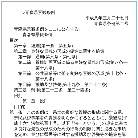
○青森県景観条例
平成八年三月二十七日
青森県条例第二号
青森県景観条例をここに公布する。
青森県景観条例
目次
第一章
総則
(第一条―第五条)
第二章
良好な景観の形成の促進に関する施策
第一節
通則
(第六条・第七条)
第二節
景観計画区域に係る良好な景観の形成
(第八条―
第十六条)
第三節
公共事業等に係る良好な景観の形成
(第十七条・
第十八条)
第四節
援助及び啓発
(第十九条―第二十二条)
第三章
雑則
(第二十三条・第二十四条)
附則
第一章
総則
(目的)
第一条
この条例は、県土の良好な景観の形成に関する県、
県民及び事業者の責務を明らかにするとともに、景観法
(平
成十六年法律第百十号。以下「法」という。)
の規定に基づ
き良好な景観の形成のための行為の制限に関し必要な事項
を定め、並びに県民等に対する援助及び啓発等の施策を講