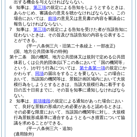
出する機会を与えなければならない。
6
知事は、
第三項
の規定による告知をしようとするときは、
あらかじめ、審議会の意見を聴かなければならない。
この
場合においては、
前項
の意見又は意見書の内容を審議会に
報告しなければならない。
7
知事は、
第三項
の規定による告知を受けた者が当該告知に
従わないときは、その旨及び当該告知の内容を公表するこ
とができる。
(平一八条例三六・旧第二十条繰上・一部改正)
(国、地方公共団体等の特例)
第十二条
国の機関、地方公共団体又は規則で定める公共団
体若しくは公共的団体
(以下この条において「国の機関等」
という。)
が行う行為については、
第十条第一項
の規定にか
かわらず、
同項
の届出をすることを要しない。
この場合に
おいて、当該国の機関等は、景観計画区域内において大規
模行為をしようとするときは、当該大規模行為に着手する
日の五十日前までに、その旨を知事に通知しなければなら
ない。
2
知事は、
前項後段
の規定による通知があった場合におい
て、良好な景観の形成のため必要があると認めるときは、
その必要な限度において、当該国の機関等に対し、大規模
行為景観形成基準に適合するようとるべき措置について協
議を求めることができる。
(平一八条例三六・追加)
(適用除外)