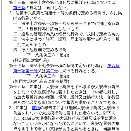
第十三条
法第十六条第七項各号に掲げる行為については、
前三条
の規定は、適用しない。
2
法第十六条第七項第十一号の条例で定める行為は、次に掲
げる行為とする。
一
法第十六条第一項第一号から第三号までに掲げる行為
で、大規模行為に該当しないもの
二
通常の管理行為又は軽易な行為で、規則で定めるもの
三
法令に基づく許可、認可、届出等を要する行為で、規
則で定めるもの
四
その他規則で定める行為
(平一八条例三六・追加)
(特定届出対象行為)
第十四条
法第十七条第一項の条例で定める行為は、
第六条
第一項第一号
又は
第二号
に掲げる行為とする。
(平一八条例三六・追加)
(無届大規模行為者に係る措置)
第十五条
知事は、大規模行為届をすべき者が大規模行為届
をしないで大規模行為に着手したときは、その者に対し、
当該大規模行為の種類、場所、設計又は施行方法、施行日
程その他必要な事項について報告を求めることができる。
2
知事は、
前項
の報告等により無届大規模行為者
(大規模行
為届をしないで大規模行為に着手した者をいう。以下同
じ。)
に係る大規模行為が大規模行為景観形成基準に適合し
ないことが明らかになった場合において、良好な景観の形
成を図る上で著しい支障があると認めるときは、当該無届