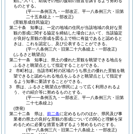
動について、助成その他の援助の措置を講ずるよう努める
ものとする。
(平一一条例五九・一部改正、平一八条例三六・旧第
二十五条繰上・一部改正)
(景観形成住民協定)
第二十条
知事は、一定の地域の住民が当該地域の良好な景
観の形成に関する協定を締結した場合において、当該協定
が良好な景観の形成を図る上で特に有益であると認めると
きは、これを認定し、及び公表することができる。
(平一八条例三六・旧第二十六条繰上・一部改正)
(ふるさと眺望点)
第二十一条
知事は、県土の優れた景観を眺望できる地点を
ふるさと眺望点として指定することができる。
2
市町村は、当該市町村の区域のうち県土の優れた景観を眺
望できると認められる地点をふるさと眺望点として指定す
るよう知事に要請することができる。
3
県は、ふるさと眺望点が県民によって広く利用されるよ
う、その紹介等に努めるものとする。
(平一一条例五九・一部改正、平一八条例三六・旧第
二十七条繰上)
(啓発)
第二十二条
県は、
前二条
に定めるもののほか、県民及び事
業者の県土の良好な景観の形成についての関心と理解を深
めるために必要な措置を講ずるよう努めるものとする。
(平一八条例三六・旧第二十八条繰上・一部改正)