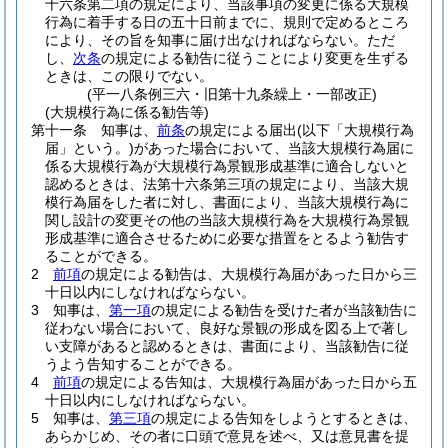
十六条第二項の規定により、当該事項の変更に係る大規模
行為に着手する日の五十日前までに、規則で定めるところ
により、その旨を知事に届け出なければならない。
ただ
し、
次条
の規定による勧告に従うことにより変更を生ずる
ときは、この限りでない。
(平一八条例三六・旧第十九条繰上・一部改正)
(大規模行為に係る勧告等)
第十一条
知事は、
前条
の規定による届出
(以下「大規模行為
届」という。)
があった場合において、当該大規模行為届に
係る大規模行為が大規模行為景観形成基準に適合しないと
認めるときは、法第十六条第三項の規定により、当該大規
模行為届をした者に対し、書面により、当該大規模行為に
関し設計の変更その他の当該大規模行為を大規模行為景観
形成基準に適合させるために必要な措置をとるよう勧告す
ることができる。
2
前項
の規定による勧告は、大規模行為届があった日から三
十日以内にしなければならない。
3
知事は、
第一項
の規定による勧告を受けた者が当該勧告に
従わない場合において、良好な景観の形成を図る上で著し
い支障があると認めるときは、書面により、当該勧告に従
うよう告知することができる。
4
前項
の規定による告知は、大規模行為届があった日から五
十日以内にしなければならない。
5
知事は、
第三項
の規定による告知をしようとするときは、
あらかじめ、その者に口頭で意見を述べ、又は意見書を提