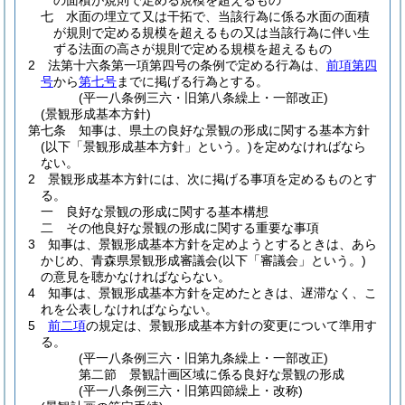
の面積が規則で定める規模を超えるもの
七
水面の埋立て又は干拓で、当該行為に係る水面の面積
が規則で定める規模を超えるもの又は当該行為に伴い生
ずる法面の高さが規則で定める規模を超えるもの
2
法第十六条第一項第四号の条例で定める行為は、
前項第四
号
から
第七号
までに掲げる行為とする。
(平一八条例三六・旧第八条繰上・一部改正)
(景観形成基本方針)
第七条
知事は、県土の良好な景観の形成に関する基本方針
(以下「景観形成基本方針」という。)
を定めなければなら
ない。
2
景観形成基本方針には、次に掲げる事項を定めるものとす
る。
一
良好な景観の形成に関する基本構想
二
その他良好な景観の形成に関する重要な事項
3
知事は、景観形成基本方針を定めようとするときは、あら
かじめ、青森県景観形成審議会
(以下「審議会」という。)
の意見を聴かなければならない。
4
知事は、景観形成基本方針を定めたときは、遅滞なく、こ
れを公表しなければならない。
5
前二項
の規定は、景観形成基本方針の変更について準用す
る。
(平一八条例三六・旧第九条繰上・一部改正)
第二節
景観計画区域に係る良好な景観の形成
(平一八条例三六・旧第四節繰上・改称)