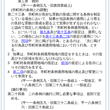
第三章
雑則
(平一一条例五九・旧第四章繰上)
(市町村の条例との調整)
第二十三条
市町村が良好な景観の形成に関する条例を制定
している場合において、知事が当該条例の適用により県土
の良好な景観の形成を図る上で支障が生ずるおそれがない
と認めて指定した地域
(以下「市町村条例適用地域」とい
う。)
については、
第九条
及び
第十五条
の規定は、適用しな
い。
この場合における
第十三条第二項
の規定の適用につい
ては、
同項
中「次に掲げる行為」とあるのは、「次に掲げ
る行為及び市町村条例適用地域において行う行為」とす
る。
2
知事は、市町村条例適用地域の指定をするときは、その旨
及びその区域を告示しなければならない。
3
市町村条例適用地域の指定は、
前項
の規定による告示によ
りその効力を生ずる。
4
前二項
の規定は、市町村条例適用地域の廃止及び変更につ
いて準用する。
(平一一条例五九・旧第三十一条繰上・一部改正、平
一八条例三六・旧第二十九条繰上・一部改正)
(施行事項)
第二十四条
この条例の施行に関し必要な事項は、規則で定
める。
(平一一条例五九・旧第三十二条繰上、平一八条例三
六・旧第三十条繰上)