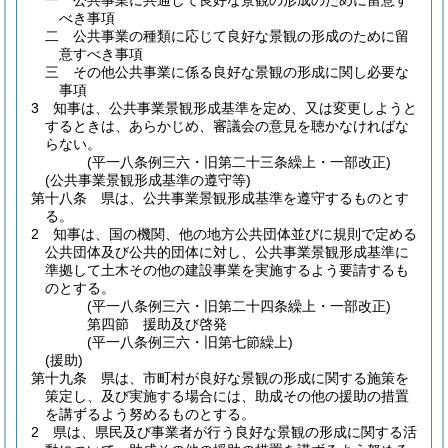
一
公共事業に共通して良好な景観の形成のために留意す
べき事項
二
公共事業の種類に応じて良好な景観の形成のために留
意すべき事項
三
その他公共事業に係る良好な景観の形成に関し必要な
事項
3
知事は、公共事業景観形成基準を定め、又は変更しようと
するときは、あらかじめ、審議会の意見を聴かなければな
らない。
(平一八条例三六・旧第二十三条繰上・一部改正)
(公共事業景観形成基準の遵守等)
第十八条
県は、公共事業景観形成基準を遵守するものとす
る。
2
知事は、国の機関、他の地方公共団体並びに規則で定める
公共団体及び公共的団体に対し、公共事業景観形成基準に
準拠して土木その他の建設事業を実施するよう要請するも
のとする。
(平一八条例三六・旧第二十四条繰上・一部改正)
第四節
援助及び啓発
(平一八条例三六・旧第七節繰上)
(援助)
第十九条
県は、市町村が良好な景観の形成に関する施策を
策定し、及び実施する場合には、助成その他の援助の措置
を講ずるよう努めるものとする。
2
県は、県民及び事業者が行う良好な景観の形成に関する活