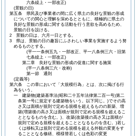
六条繰上・一部改正)
(景観の日)
第五条
県民及び事業者の間に広く県土の良好な景観の形成
についての関心と理解を深めるとともに、積極的に県土の
良好な景観の形成に関する活動を行う意欲を高めるため、
景観の日を設ける。
2
景観の日は、六月一日とする。
3
県は、景観の日の趣旨にふさわしい事業を実施するよう努
めるものとする。
(平一一条例五九・一部改正、平一八条例三六・旧第
七条繰上・一部改正)
第二章
良好な景観の形成の促進に関する施策
(平一八条例三六・改称)
第一節
通則
(定義等)
第六条
この章において「大規模行為」とは、次に掲げる行
為をいう。
一
建築物
(建築基準法
(昭和二十五年法律第二百一号)
第二
条第一号に規定する建築物をいう。以下同じ。)
でその高
さ又は面積が規則で定める規模を超えるものの新築、増
築
(増築後の高さ又は面積が規則で定める規模を超えるこ
ととなるものを含む。)
、改築
(改築後の高さ又は面積が
規則で定める規模を超えることとなるものを含む。)
若し
くは移転又は規則で定める規模を超える外観の変更をす
ることとなる修繕、模様替若しくは色彩の変更