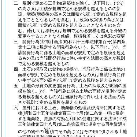
二
規則で定める工作物
(建築物を除く。以下同じ。)
でそ
の高さ又は面積が規則で定める規模を超えるものの新
設、増築
(増築後の高さ又は面積が規則で定める規模を超
えることとなるものを含む。)
、改築
(改築後の高さ又は
面積が規則で定める規模を超えることとなるものを含
む。)
若しくは移転又は規則で定める規模を超える外観の
変更をすることとなる修繕、模様替若しくは色彩の変更
三
開発行為
(都市計画法
(昭和四十三年法律第百号)
第四条
第十二項に規定する開発行為をいう。以下同じ。)
で、当
該開発行為に係る土地の面積が規則で定める規模を超え
るもの又は当該開発行為に伴い生ずる法面の高さが規則
で定める規模を超えるもの
四
土石の採取又は鉱物の掘採で、当該行為に係る土地の
面積が規則で定める規模を超えるもの又は当該行為に伴
い生ずる法面の高さが規則で定める規模を超えるもの
五
土地の形質の変更
(開発行為、土石の採取及び鉱物の掘
採を除く。)
で、当該行為に係る土地の面積が規則で定め
る規模を超えるもの又は当該行為に伴い生ずる法面の高
さが規則で定める規模を超えるもの
六
屋外における土石、廃棄物の処理及び清掃に関する法
律
(昭和四十五年法律第百三十七号)
第二条第一項に規定
する廃棄物、資源の有効な利用の促進に関する法律
(平成
三年法律第四十八号)
第二条第四項に規定する再生資源そ
たい
の他の物件の
積でその高さ又はその用に供される土地
堆