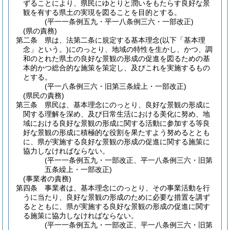
ずることにより、県民にゆとりと潤いをもたらす良好な景
観を有する県土の実現を図ることを目的とする。
(平一一条例五九・平一八条例三六・一部改正)
(県の責務)
第二条
県は、法第二条に規定する基本理念
(以下「基本理
念」という。)
にのっとり、地域の特性を生かし、かつ、調
和のとれた県土の良好な景観の形成の促進を図るための基
本的かつ総合的な施策を策定し、及びこれを実施するもの
とする。
(平一八条例三六・旧第三条繰上・一部改正)
(県民の責務)
第三条
県民は、基本理念にのっとり、良好な景観の形成に
関する理解を深め、及び日常生活における美化に努め、地
域における良好な景観の形成に関する活動に参加する等良
好な景観の形成に積極的な役割を果たすよう努めるととも
に、県が実施する良好な景観の形成の促進に関する施策に
協力しなければならない。
(平一一条例五九・一部改正、平一八条例三六・旧第
五条繰上・一部改正)
(事業者の責務)
第四条
事業者は、基本理念にのっとり、その事業活動を行
うに当たり、良好な景観の形成のために必要な措置を講ず
るとともに、県が実施する良好な景観の形成の促進に関す
る施策に協力しなければならない。
(平一一条例五九・一部改正、平一八条例三六・旧第