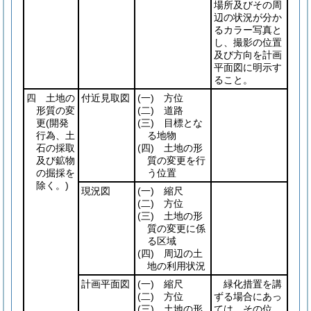
場所及びその周
辺の状況が分か
るカラー写真と
し、撮影の位置
及び方向を計画
平面図に明示す
ること。
四 土地の
付近見取図
(一)
方位
形質の変
(二)
道路
更
(開発
(三)
目標とな
行為、土
る地物
石の採取
(四)
土地の形
及び鉱物
質の変更を行
の掘採を
う位置
除く。)
現況図
(一)
縮尺
(二)
方位
(三)
土地の形
質の変更に係
る区域
(四)
周辺の土
地の利用状況
計画平面図
(一)
縮尺
緑化措置を講
(二)
方位
ずる場合にあっ
(三)
土地の形
ては、その位