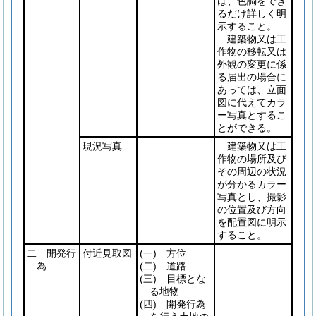
は、色調をでき
るだけ詳しく明
示すること。
建築物又は工
作物の移転又は
外観の変更に係
る届出の場合に
あっては、立面
図に代えてカラ
ー写真とするこ
とができる。
現況写真
建築物又は工
作物の場所及び
その周辺の状況
が分かるカラー
写真とし、撮影
の位置及び方向
を配置図に明示
すること。
二 開発行
付近見取図
(一)
方位
為
(二)
道路
(三)
目標とな
る地物
(四)
開発行為