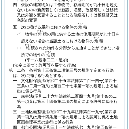
四
仮設の建築物又は工作物で、存続期間が九十日を超え
ないものの新築若しくは新設、増築、改築若しくは移転
又は外観を変更することとなる修繕若しくは模様替又は
色彩の変更
たい
五
次に掲げる屋外における物件の
積
堆
たい
イ
物件の
積の用に供する土地の使用期間が九十日を
堆
たい
超えない場合の当該土地における物件の
積
堆
たい
ロ
積された物件を外部から見通すことができない場
堆
たい
所での物件の
積
堆
(平一八規則二二・追加)
(法令に基づく許可等を要する行為)
第十二条
条例第十三条第二項第三号の規則で定める行為
は、次に掲げる行為とする。
一
文化財保護法
(昭和二十五年法律第二百十四号)
第四十
三条の二第一項又は第百二十七条第一項の規定による届
出に係る行為
二
森林法
(昭和二十六年法律第二百四十九号)
第十条の二
第一項又は第三十四条第二項の規定による許可に係る行
為
三
土地区画整理法
(昭和二十九年法律第百十九号)
第四条
第一項又は第十四条第一項の規定による認可に係る土地
区画整理事業の施行に係る行為
四
都市公園法
(昭和三十一年法律第七十九号)
第五条第一