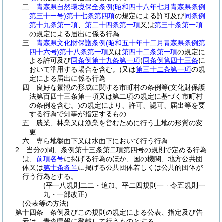
二
青森県自然環境保全条例
(昭和四十八年七月青森県条例
第三十一号)
第十七条第四項
の規定による許可及び
同条例
第十九条第一項
、
第二十四条第一項
又は
第三十条第一項
の規定による届出に係る行為
三
青森県文化財保護条例
(昭和五十年十二月青森県条例第
四十六号)
第十八条第一項
又は
第四十二条第一項
の規定に
よる許可及び
同条例第十九条第一項
(
同条例第四十三条
に
おいて準用する場合を含む。)
又は
第三十二条第一項
の規
定による届出に係る行為
四
良好な景観の形成に関する市町村の条例等
(文化財保護
法第百四十三条第一項又は第二項の規定に基づく市町村
の条例を含む。)
の規定により、許可、認可、届出等を要
する行為で知事が指定するもの
五
農業、林業又は漁業を営むために行う土地の形質の変
更
六
専ら地盤面下又は水面下において行う行為
2
当分の間、条例第十三条第二項第四号の規則で定める行為
は、
前項各号
に掲げる行為のほか、国の機関、地方公共団
体又は
第十条各号
に掲げる公共団体若しくは公共的団体が
行う行為とする。
(平一八規則二二・追加、平二四規則一・令五規則一
九・一部改正)
(公表等の方法)
第十四条
条例及びこの規則の規定による公表、指定及び告
示は、青森県報に登載して行うものとする。