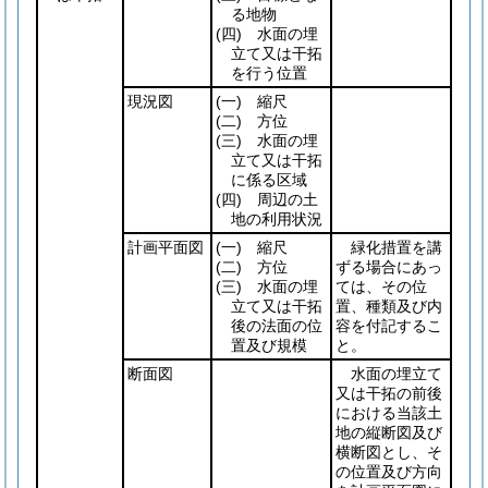
る地物
(四)
水面の埋
立て又は干拓
を行う位置
現況図
(一)
縮尺
(二)
方位
(三)
水面の埋
立て又は干拓
に係る区域
(四)
周辺の土
地の利用状況
計画平面図
(一)
縮尺
緑化措置を講
(二)
方位
ずる場合にあっ
(三)
水面の埋
ては、その位
立て又は干拓
置、種類及び内
後の法面の位
容を付記するこ
置及び規模
と。
断面図
水面の埋立て
又は干拓の前後
における当該土
地の縦断図及び
横断図とし、そ
の位置及び方向