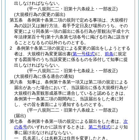
出しなければならない。
(平一八規則二二・旧第十六条繰上・一部改正)
(大規模行為の変更の届出)
第五条
条例第十条第二項の規則で定める事項は、大規模行
為の設計又は施行方法、着手予定日及び場所のうち、その
変更により同条第一項の届出に係る行為が景観法
(平成十六
年法律第百十号)
第十六条第七項各号に掲げる行為に該当す
ることとなるもの以外のものとする。
2
条例第十条第二項の規定による変更の届出をしようとする
者は、大規模行為変更届出書
(
第一号様式
)
に、
前条
に規定
する図面等のうち当該変更に係るものを添付して知事に提
出しなければならない。
(平一八規則二二・旧第十七条繰上・一部改正)
(大規模行為に係る適合の通知)
第六条
知事は、条例第十条第一項又は第二項の規定による
届出があった場合において、当該届出に係る大規模行為が
大規模行為景観形成基準に適合していると認めるときは、
条例第十一条第二項の期間内に、当該届出をした者に対
し、その旨を書面により通知するものとする。
(平一八規則二二・旧第十八条繰上・一部改正)
(届出)
第七条
条例第十条第一項の規定による届出をした者は、
次
の各号
のいずれかに該当するときは、
第二号様式
により知
事に届け出なければならない。
一
氏名若しくは名称又は住所を変更したとき。