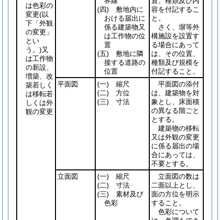
界線
置、種類及び内
は色彩の
(四)
敷地内に
容を付記するこ
変更
(以
おける届出に
と。
下「外観
係る建築物又
さく、塀等外
の変更」
は工作物の位
構施設を設置す
とい
置
る場合にあって
う。)
又
(五)
敷地に隣
は、その位置、
は工作物
接する道路の
種類及び規模を
の新設、
位置
付記すること。
増築、改
平面図
(一)
縮尺
平面図の添付
築若しく
(二)
方位
は、建築物を対
は移転若
(三)
寸法
象とし、床面積
しくは外
の異なる階ごと
観の変更
とする。
建築物の移転
又は外観の変更
に係る届出の場
合にあっては、
不要とする。
立面図
(一)
縮尺
立面図の数は
(二)
寸法
二面以上とし、
(三)
素材及び
面の方位を明示
色彩
すること。
色彩について