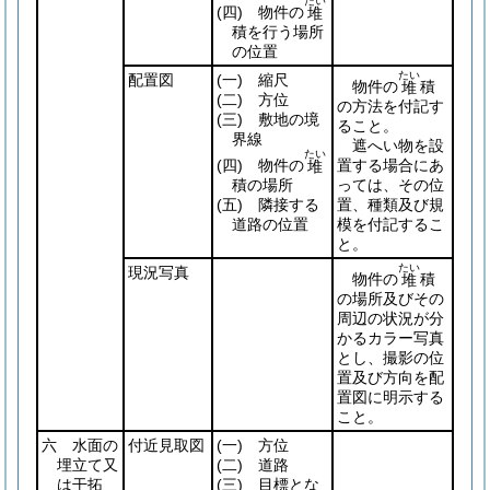
たい
(四)
物件の
堆
積を行う場所
の位置
たい
配置図
(一)
縮尺
物件の
積
堆
(二)
方位
の方法を付記す
(三)
敷地の境
ること。
界線
遮へい物を設
たい
(四)
物件の
置する場合にあ
堆
積の場所
っては、その位
(五)
隣接する
置、種類及び規
道路の位置
模を付記するこ
と。
たい
現況写真
物件の
積
堆
の場所及びその
周辺の状況が分
かるカラー写真
とし、撮影の位
置及び方向を配
置図に明示する
こと。
六 水面の
付近見取図
(一)
方位
埋立て又
(二)
道路
は干拓
(三)
目標とな