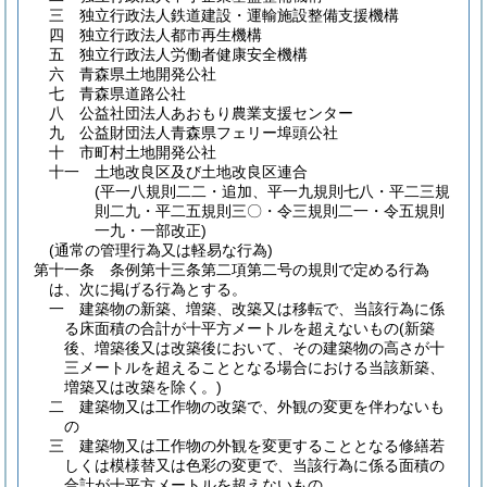
三
独立行政法人鉄道建設・運輸施設整備支援機構
四
独立行政法人都市再生機構
五
独立行政法人労働者健康安全機構
六
青森県土地開発公社
七
青森県道路公社
八
公益社団法人あおもり農業支援センター
九
公益財団法人青森県フェリー埠頭公社
十
市町村土地開発公社
十一
土地改良区及び土地改良区連合
(平一八規則二二・追加、平一九規則七八・平二三規
則二九・平二五規則三〇・令三規則二一・令五規則
一九・一部改正)
(通常の管理行為又は軽易な行為)
第十一条
条例第十三条第二項第二号の規則で定める行為
は、次に掲げる行為とする。
一
建築物の新築、増築、改築又は移転で、当該行為に係
る床面積の合計が十平方メートルを超えないもの
(新築
後、増築後又は改築後において、その建築物の高さが十
三メートルを超えることとなる場合における当該新築、
増築又は改築を除く。)
二
建築物又は工作物の改築で、外観の変更を伴わないも
の
三
建築物又は工作物の外観を変更することとなる修繕若
しくは模様替又は色彩の変更で、当該行為に係る面積の
合計が十平方メートルを超えないもの