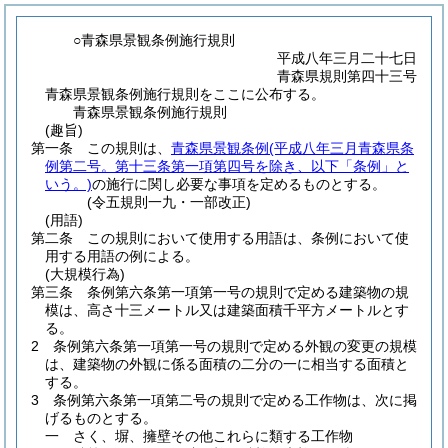
○青森県景観条例施行規則
平成八年三月二十七日
青森県規則第四十三号
青森県景観条例施行規則をここに公布する。
青森県景観条例施行規則
(趣旨)
第一条
この規則は、
青森県景観条例
(平成八年三月青森県条
例第二号。第十三条第一項第四号を除き、以下「条例」と
いう。)
の施行に関し必要な事項を定めるものとする。
(令五規則一九・一部改正)
(用語)
第二条
この規則において使用する用語は、条例において使
用する用語の例による。
(大規模行為)
第三条
条例第六条第一項第一号の規則で定める建築物の規
模は、高さ十三メートル又は建築面積千平方メートルとす
る。
2
条例第六条第一項第一号の規則で定める外観の変更の規模
は、建築物の外観に係る面積の二分の一に相当する面積と
する。
3
条例第六条第一項第二号の規則で定める工作物は、次に掲
げるものとする。
一
さく、塀、擁壁その他これらに類する工作物