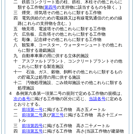
二
鉄筋コンクリート造の柱、鉄柱、木柱その他これらに
類する工作物
(
第四号
の支持物に該当するものを除く。)
三
煙突、排気塔その他これらに類する工作物
四
電気供給のための電線路又は有線電気通信のための線
路
(これらの支持物を含む。)
五
物見塔、電波塔その他これらに類する工作物
六
広告板、広告塔その他これらに類する工作物
七
彫像、記念碑その他これらに類する工作物
八
観覧車、コースター、ウォーターシュートその他これ
らに類する遊戯施設
九
自動車車庫の用に供する立体的施設
十
アスファルトプラント、コンクリートプラントその他
これらに類する製造施設
十一
石油、ガス、穀物、飼料その他これらに類するもの
の貯蔵又は処理の用に供する施設
十二
汚物処理施設、ごみ焼却施設その他これらに類する
処理施設
4
条例第六条第一項第二号の規則で定める工作物の規模は、
次の各号
に掲げる工作物の区分に応じ、
当該各号
に定める
とおりとする。
一
前項第一号
に掲げる工作物 高さ五メートル
二
前項第二号
及び
第三号
に掲げる工作物 高さ十三メー
トル
三
前項第四号
に掲げる工作物 高さ二十メートル
四
前項第五号
に掲げる工作物 高さ
(当該工作物が建築物