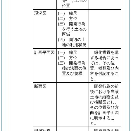
を行う土地の
位置
現況図
(一)
縮尺
(二)
方位
(三)
開発行為
を行う土地の
区域
(四)
周辺の土
地の利用状況
計画平面図
(一)
縮尺
緑化措置を講
(二)
方位
ずる場合にあっ
(三)
開発行為
ては、その位
後の法面の位
置、種類及び内
置及び規模
容を付記するこ
と。
断面図
開発行為の前
後における当該
土地の縦断図及
び横断図とし、
その位置及び方
向を計画平面図
に明示するこ
と。
現況写真
開発行為を行