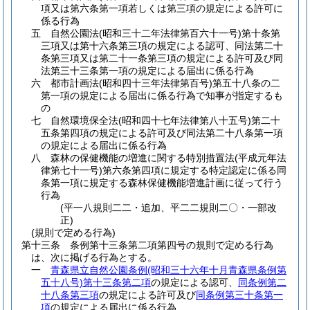
項又は第六条第一項若しくは第三項の規定による許可に
係る行為
五
自然公園法
(昭和三十二年法律第百六十一号)
第十条第
三項又は第十六条第三項の規定による認可、同法第二十
条第三項又は第二十一条第三項の規定による許可及び同
法第三十三条第一項の規定による届出に係る行為
六
都市計画法
(昭和四十三年法律第百号)
第五十八条の二
第一項の規定による届出に係る行為で知事が指定するも
の
七
自然環境保全法
(昭和四十七年法律第八十五号)
第二十
五条第四項の規定による許可及び同法第二十八条第一項
の規定による届出に係る行為
八
森林の保健機能の増進に関する特別措置法
(平成元年法
律第七十一号)
第六条第四項に規定する特定認定に係る同
条第一項に規定する森林保健機能増進計画に従って行う
行為
(平一八規則二二・追加、平二二規則二〇・一部改
正)
(規則で定める行為)
第十三条
条例第十三条第二項第四号の規則で定める行為
は、次に掲げる行為とする。
一
青森県立自然公園条例
(昭和三十六年十月青森県条例第
五十八号)
第十三条第二項
の規定による認可、
同条例第二
十八条第三項
の規定による許可及び
同条例第三十条第一
項
の規定による届出に係る行為