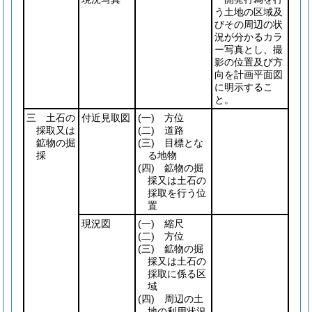
う土地の区域及
びその周辺の状
況が分かるカラ
ー写真とし、撮
影の位置及び方
向を計画平面図
に明示するこ
と。
三 土石の
付近見取図
(一)
方位
採取又は
(二)
道路
鉱物の掘
(三)
目標とな
採
る地物
(四)
鉱物の掘
採又は土石の
採取を行う位
置
現況図
(一)
縮尺
(二)
方位
(三)
鉱物の掘
採又は土石の
採取に係る区
域
(四)
周辺の土
地の利用状況