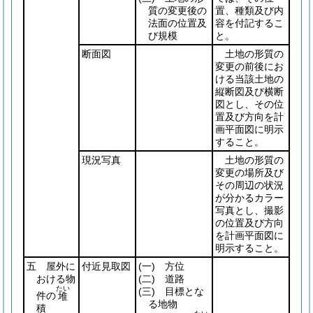
質の変更後の
置、種類及び内
法面の位置及
容を付記するこ
び規模
と。
断面図
土地の形質の
変更の前後にお
ける当該土地の
縦断図及び横断
図とし、その位
置及び方向を計
画平面図に明示
すること。
現況写真
土地の形質の
変更の場所及び
その周辺の状況
が分かるカラー
写真とし、撮影
の位置及び方向
を計画平面図に
明示すること。
五 屋外に
付近見取図
(一)
方位
おける物
(二)
道路
たい
(三)
目標とな
件の
堆
る地物
積