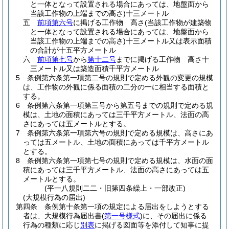
と一体となって設置される場合にあっては、地盤面から
当該工作物の上端までの高さ)
十三メートル
五
前項第六号
に掲げる工作物 高さ
(当該工作物が建築物
と一体となって設置される場合にあっては、地盤面から
当該工作物の上端までの高さ)
十三メートル又は表示面積
の合計が十五平方メートル
六
前項第七号
から
第十二号
までに掲げる工作物 高さ十
三メートル又は築造面積千平方メートル
5
条例第六条第一項第二号の規則で定める外観の変更の規模
は、工作物の外観に係る面積の二分の一に相当する面積と
する。
6
条例第六条第一項第三号から第五号までの規則で定める規
模は、土地の面積にあっては三千平方メートル、法面の高
さにあっては五メートルとする。
7
条例第六条第一項第六号の規則で定める規模は、高さにあ
っては五メートル、土地の面積にあっては千平方メートル
とする。
8
条例第六条第一項第七号の規則で定める規模は、水面の面
積にあっては三千平方メートル、法面の高さにあっては五
メートルとする。
(平一八規則二二・旧第四条繰上・一部改正)
(大規模行為の届出)
第四条
条例第十条第一項の規定による届出をしようとする
者は、大規模行為届出書
(
第一号様式
)
に、その届出に係る
行為の種類に応じ
別表
に掲げる図面等を添付して知事に提