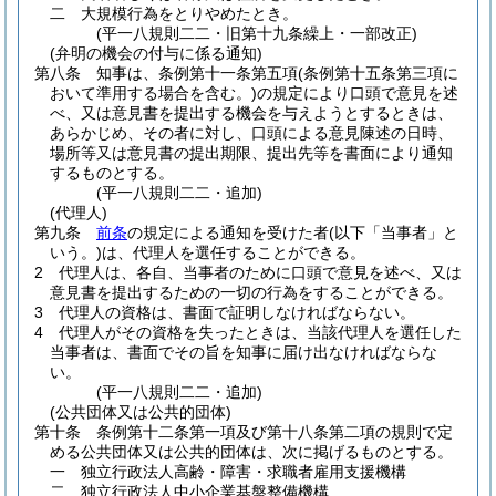
二
大規模行為をとりやめたとき。
(平一八規則二二・旧第十九条繰上・一部改正)
(弁明の機会の付与に係る通知)
第八条
知事は、条例第十一条第五項
(条例第十五条第三項に
おいて準用する場合を含む。)
の規定により口頭で意見を述
べ、又は意見書を提出する機会を与えようとするときは、
あらかじめ、その者に対し、口頭による意見陳述の日時、
場所等又は意見書の提出期限、提出先等を書面により通知
するものとする。
(平一八規則二二・追加)
(代理人)
第九条
前条
の規定による通知を受けた者
(以下「当事者」と
いう。)
は、代理人を選任することができる。
2
代理人は、各自、当事者のために口頭で意見を述べ、又は
意見書を提出するための一切の行為をすることができる。
3
代理人の資格は、書面で証明しなければならない。
4
代理人がその資格を失ったときは、当該代理人を選任した
当事者は、書面でその旨を知事に届け出なければならな
い。
(平一八規則二二・追加)
(公共団体又は公共的団体)
第十条
条例第十二条第一項及び第十八条第二項の規則で定
める公共団体又は公共的団体は、次に掲げるものとする。
一
独立行政法人高齢・障害・求職者雇用支援機構
二
独立行政法人中小企業基盤整備機構