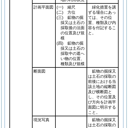
計画平面図
(一)
縮尺
緑化措置を講
(二)
方位
ずる場合にあっ
(三)
鉱物の掘
ては、その位
採又は土石の
置、種類及び内
採取後の法面
容を付記するこ
の位置及び規
と。
模
(四)
鉱物の掘
採又は土石の
採取中の遮へ
い物の位置、
種類及び規模
断面図
鉱物の掘採又
は土石の採取の
前後における当
該土地の縦断図
及び横断図と
し、その位置及
び方向を計画平
面図に明示する
こと。
現況写真
鉱物の掘採又
は土石の採取の