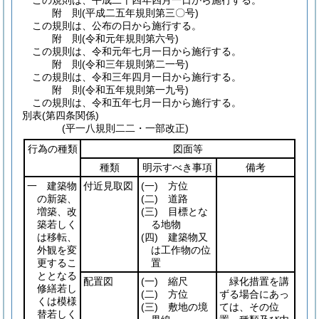
この規則は、平成二十四年四月一日から施行する。
附
則
(平成二五年
規則第三〇号)
この規則は、公布の日から施行する。
附
則
(令和元年
規則第六号)
この規則は、令和元年七月一日から施行する。
附
則
(令和三年
規則第二一号)
この規則は、令和三年四月一日から施行する。
附
則
(令和五年
規則第一九号)
この規則は、令和五年七月一日から施行する。
別表
(第四条関係)
(平一八規則二二・一部改正)
行為の種類
図面等
種類
明示すべき事項
備考
一 建築物
付近見取図
(一)
方位
の新築、
(二)
道路
増築、改
(三)
目標とな
築若しく
る地物
は移転、
(四)
建築物又
外観を変
は工作物の位
更するこ
置
ととなる
配置図
(一)
縮尺
緑化措置を講
修繕若し
(二)
方位
ずる場合にあっ
くは模様
(三)
敷地の境
ては、その位
替若しく