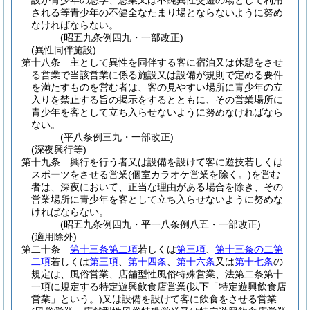
設が青少年の怠学、怠業又は不純異性交遊の場として利用
される等青少年の不健全なたまり場とならないように努め
なければならない。
(昭五九条例四九・一部改正)
(異性同伴施設)
第十八条
主として異性を同伴する客に宿泊又は休憩をさせ
る営業で当該営業に係る施設又は設備が規則で定める要件
を満たすものを営む者は、客の見やすい場所に青少年の立
入りを禁止する旨の掲示をするとともに、その営業場所に
青少年を客として立ち入らせないように努めなければなら
ない。
(平八条例三九・一部改正)
(深夜興行等)
第十九条
興行を行う者又は設備を設けて客に遊技若しくは
スポーツをさせる営業
(個室カラオケ営業を除く。)
を営む
者は、深夜において、正当な理由がある場合を除き、その
営業場所に青少年を客として立ち入らせないように努めな
ければならない。
(昭五九条例四九・平一八条例八五・一部改正)
(適用除外)
第二十条
第十三条第二項
若しくは
第三項
、
第十三条の二第
二項
若しくは
第三項
、
第十四条
、
第十六条
又は
第十七条
の
規定は、風俗営業、店舗型性風俗特殊営業、法第二条第十
一項に規定する特定遊興飲食店営業
(以下「特定遊興飲食店
営業」という。)
又は設備を設けて客に飲食をさせる営業