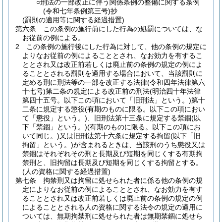
○刑法の一部改正に伴う関係条例の整備に関する条例
(令和七年条例第三号)抄
(罰則の適用等に関する経過措置)
第六条
この条例の施行前にした行為の処罰については、な
お従前の例による。
2
この条例の施行後にした行為に対して、他の条例の規定に
よりなお従前の例によることとされ、なお効力を有するこ
ととされ又は改正前若しくは廃止前の条例の規定の例によ
ることとされる罰則を適用する場合において、当該罰則に
定める刑に刑法等の一部を改正する法律
(令和四年法律第六
十七号)
第二条の規定による改正前の刑法
(明治四十年法律
第四十五号。以下この項において「旧刑法」という。)
第十
二条に規定する懲役
(有期のものに限る。以下この項におい
て「懲役」という。)
、旧刑法第十三条に規定する禁錮
(以
下「禁錮」という。)
(有期のものに限る。以下この項にお
いて同じ。)
又は旧刑法第十六条に規定する拘留
(以下「旧
拘留」という。)
が含まれるときは、当該刑のうち懲役又は
禁錮はそれぞれその刑と長期及び短期を同じくする有期拘
禁刑と、旧拘留は長期及び短期を同じくする拘留とする。
(人の資格に関する経過措置)
第七条
拘禁刑又は拘留に処せられた者に係る他の条例の規
定によりなお従前の例によることとされ、なお効力を有す
ることとされ又は改正前若しくは廃止前の条例の規定の例
によることとされる人の資格に関する法令の規定の適用に
ついては、無期拘禁刑に処せられた者は無期禁錮に処せら