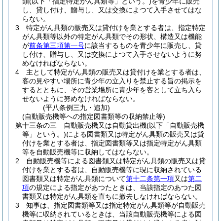
類
(以下「指定特定がん具類等」という。)
を青少年に販売
し、貸し付け、贈与し、又は交換によつて入手させてはな
らない。
3
特定がん具類の販売又は貸付けを業とする者は、指定特定
がん具類等以外の特定がん具類でその形状、構造又は機能
が
前条第三項第一号
に該当するものを青少年に販売し、貸
し付け、贈与し、又は交換によつて入手させないように努
めなければならない。
4
主として特定がん具類の販売又は貸付けを業とする者は、
客の見やすい場所に青少年の立入りを禁止する旨の掲示を
するとともに、その営業場所に青少年を客として立ち入ら
せないように努めなければならない。
(平八条例三九・追加)
(自動販売機等への指定図書類等の収納禁止等)
第十三条の三
自動販売機又は自動貸出機
(以下「自動販売機
等」という。)
による図書類又は特定がん具類の販売又は貸
付けを業とする者は、指定図書類等又は指定特定がん具類
等を自動販売機等に収納してはならない。
2
自動販売機等による図書類又は特定がん具類の販売又は貸
付けを業とする者は、自動販売機等に現に収納されている
図書類又は特定がん具類について
第十二条第一項
又は
第二
項
の規定による指定があつたときは、当該指定のあつた図
書類又は特定がん具類を直ちに撤去しなければならない。
3
知事は、指定図書類等又は指定特定がん具類等が自動販売
機等に収納されているときは、当該自動販売機等による図