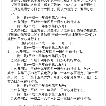
改正後の条例第十五条の七第一項に規定するテレホンクラ
ブ等営業所の名称等に係る広告物については、施行日から
三月を経過する日までの間は、同項の規定は、適用しな
い。
附
則
(平成一〇年
条例第六〇号)
この条例は、平成十一年四月一日から施行する。
附
則
(平成一一年
条例第四八号)
この条例は、児童買春、児童ポルノに係る行為等の処罰及
び児童の保護等に関する法律
(平成十一年法律第五十二号)
の
施行の日から施行する。
(施行の日＝平成一一年一一月一日)
附
則
(平成一一年
条例第五九号)
抄
1
この条例は、平成十二年四月一日から施行する。
附
則
(平成一四年
条例第四八号)
この条例は、平成十四年四月一日から施行する。
附
則
(平成一八年
条例第八五号)
この条例は、平成十九年四月一日から施行する。
ただし、
第十一条第三項の改正規定及び第二十条の改正規定
(「第十五
条」の下に「、第十五条の六」を加える部分を除く。)
は、公
布の日から施行する。
附
則
(平成二〇年
条例第五九号)
この条例は、平成二十一年四月一日から施行する。
附
則
(平成二八年
条例第二五号)
この条例は、平成二十八年六月二十三日から施行する。
――――――――――