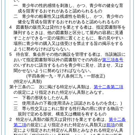
い。
一
青少年の性的感情を刺激し、かつ、青少年の健全な育
成を阻害するおそれがあると認められるもの
二
青少年の粗暴性又は残虐性を助長し、かつ、青少年の
健全な育成を阻害するおそれがあると認められるもの
4
図書類の販売又は貸付けを業とする者は、指定図書類等を
陳列するときは、他の図書類と区分して屋内の容易に見通
すことができる一定の場所に置くとともに、客の見やすい
場所に青少年の購入又は借受けを禁止する旨の掲示をする
ように努めなければならない。
5
待合室、集会所その他の施設を管理する者は、当該施設に
おいて指定図書類等以外の図書類でその内容が
第三項各号
のいずれかに該当するものを青少年に見せ、読ませ、又は
聞かせないように努めなければならない。
(平四条例一九・平八条例三九・一部改正)
(特定がん具類)
第十三条の二
次に掲げる特定がん具類は、
第十二条第二項
の規定により指定された特定がん具類とみなす。
一
下着の形状をしたがん具
二
使用済みの下着
(使用済みと誤認されるものを含む。)
三
専ら性交又はこれに類する性行為の用に供する物品で
規則で定める形状、構造又は機能を有するもの
2
特定がん具類の販売又は貸付けを業とする者は、
第十二条
第二項
の規定により指定された特定がん具類又は
前項
の規
定により指定された特定がん具類とみなされる特定がん具