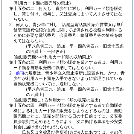
(利用カード類の販売等の禁止)
第十五条の二
何人も、青少年に対し、利用カード類を販売
し、貸し付け、贈与し、又は交換によつて入手させてはな
らない。
2
何人も、青少年に対し、店舗型電話異性紹介営業又は無店
舗型電話異性紹介営業に関して提供される役務を利用する
ために必要な電話番号、会員番号、暗証番号等の情報を教
えてはならない。
(平八条例三九・追加、平一四条例四八・旧第十五条
の四繰上・一部改正)
(自動販売機への利用カード類の収納禁止)
第十五条の三
利用カード類の販売を業とする者は、利用カ
ード類を自動販売機に収納してはならない。
2
前項
の規定は、青少年立入禁止場所に設置され、かつ、青
少年が利用カード類を入手できないように管理されている
自動販売機については、適用しない。
(平八条例三九・追加、平一四条例四八・旧第十五条
の五繰上)
(自動販売機による利用カード類の販売の届出)
第十五条の四
利用カード類の販売を業とする者で自動販売
機による利用カード類の販売をしようとするものは、自動
販売機ごとに、販売を開始する日の十日前までに、公安委
員会規則で定めるところにより、次に掲げる事項を公安委
員会に届け出なければならない。
一
氏名又は名称及び住所並びに法人にあつては、その代