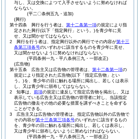
与し、又は交換によつて入手させないように努めなければ
ならない。
(平二〇条例五九・追加)
(興行)
第十四条
興行を行う者は、
第十二条第一項
の規定により指
定された興行
(以下「指定興行」という。)
を青少年に見
せ、又は聞かせてはならない。
2
興行を行う者は、指定興行以外の興行でその内容が
第十三
条第三項各号
のいずれかに該当するものを青少年に見せ、
又は聞かせないように努めなければならない。
(平四条例一九・平八条例三九・一部改正)
(広告物)
第十五条
広告主又は広告物の管理者は、
第十二条第一項
の
規定により指定された広告物
(以下「指定広告物」とい
う。)
を、青少年の目に触れる場所に掲出し、若しくは表示
し、又は青少年に頒布してはならない。
2
知事は、
前項
の規定に違反して指定広告物を掲出し、又は
表示している広告主又は広告物の管理者に対し、当該指定
広告物の撤去その他の必要な措置を講ずべきことを命ずる
ことができる。
3
広告主又は広告物の管理者は、指定広告物以外の広告物で
その内容が
第十三条第三項各号
のいずれかに該当するもの
を、青少年の目に触れる場所に掲出し、若しくは表示し、
又は青少年に頒布しないように努めなければならない。
(平四条例一九・平八条例三九・一部改正)