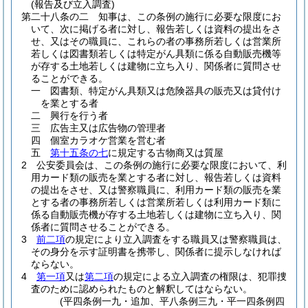
(報告及び立入調査)
第二十八条の二
知事は、この条例の施行に必要な限度にお
いて、次に掲げる者に対し、報告若しくは資料の提出をさ
せ、又はその職員に、これらの者の事務所若しくは営業所
若しくは図書類若しくは特定がん具類に係る自動販売機等
が存する土地若しくは建物に立ち入り、関係者に質問させ
ることができる。
一
図書類、特定がん具類又は危険器具の販売又は貸付け
を業とする者
二
興行を行う者
三
広告主又は広告物の管理者
四
個室カラオケ営業を営む者
五
第十五条の七
に規定する古物商又は質屋
2
公安委員会は、この条例の施行に必要な限度において、利
用カード類の販売を業とする者に対し、報告若しくは資料
の提出をさせ、又は警察職員に、利用カード類の販売を業
とする者の事務所若しくは営業所若しくは利用カード類に
係る自動販売機が存する土地若しくは建物に立ち入り、関
係者に質問させることができる。
3
前二項
の規定により立入調査をする職員又は警察職員は、
その身分を示す証明書を携帯し、関係者に提示しなければ
ならない。
4
第一項
又は
第二項
の規定による立入調査の権限は、犯罪捜
査のために認められたものと解釈してはならない。
(平四条例一九・追加、平八条例三九・平一四条例四