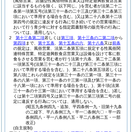
(風俗営業、店舗型性風俗特殊営業又は特定遊興飲食店営業
に該当するものを除く。以下同じ。)
を営む者が法第二十二
条第一項第五号
(法第三十一条の二十三及び第三十二条第三
項において準用する場合を含む。)
又は第二十八条第十二項
第四号の規定に違反する行為に引き続いてその営業場所に
おいて行う青少年に対する指定図書類等の販売等の行為に
ついては、適用しない。
2
第十三条第二項
若しくは
第三項
、
第十三条の二第二項
から
第四項
まで、
第十五条
、
第十五条の六
、
第十八条
又は
前条
の規定は、風俗営業、法第二条第五項に規定する性風俗関
連特殊営業、特定遊興飲食店営業又は設備を設けて客に飲
食をさせる営業を営む者が行う法第十六条、第二十二条第
一項第五号
(法第三十一条の二十三及び第三十二条第三項に
おいて準用する場合を含む。)
、第二十八条第五項若しくは
第八項
(これらの規定を法第三十一条の三第一項、第三十一
条の八第一項、第三十一条の十三第一項及び第三十一条の
十八第一項において準用する場合を含む。)
、第十項
(法第
三十一条の十三第一項において準用する場合を含む。)
若し
くは第十二項第四号又は第三十一条の三第三項第二号の規
定に違反する行為については、適用しない。
(昭五九条例四九・追加、平四条例一九・旧第十九条
の二繰下、平八条例三九・平一〇条例六〇・平一四
条例四八・平一八条例八五・平二八条例二五・一部
改正)
(自主規制)