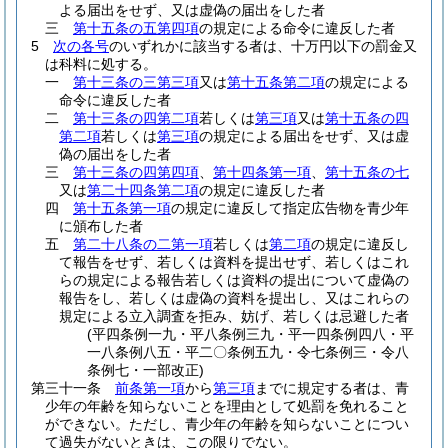
よる届出をせず、又は虚偽の届出をした者
三
第十五条の五第四項
の規定による命令に違反した者
5
次の各号
のいずれかに該当する者は、十万円以下の罰金又
は科料に処する。
一
第十三条の三第三項
又は
第十五条第二項
の規定による
命令に違反した者
二
第十三条の四第二項
若しくは
第三項
又は
第十五条の四
第二項
若しくは
第三項
の規定による届出をせず、又は虚
偽の届出をした者
三
第十三条の四第四項
、
第十四条第一項
、
第十五条の七
又は
第二十四条第二項
の規定に違反した者
四
第十五条第一項
の規定に違反して指定広告物を青少年
に頒布した者
五
第二十八条の二第一項
若しくは
第二項
の規定に違反し
て報告をせず、若しくは資料を提出せず、若しくはこれ
らの規定による報告若しくは資料の提出について虚偽の
報告をし、若しくは虚偽の資料を提出し、又はこれらの
規定による立入調査を拒み、妨げ、若しくは忌避した者
(平四条例一九・平八条例三九・平一四条例四八・平
一八条例八五・平二〇条例五九・令七条例三・令八
条例七・一部改正)
第三十一条
前条第一項
から
第三項
までに規定する者は、青
少年の年齢を知らないことを理由として処罰を免れること
ができない。
ただし、青少年の年齢を知らないことについ
て過失がないときは、この限りでない。