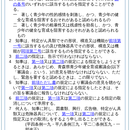
の各号
のいずれかに該当するものを指定することができ
る。
一
著しく青少年の性的感情を刺激し、かつ、青少年の健
全な育成を阻害するおそれがあると認められるもの
二
著しく青少年の粗暴性又は残虐性を助長し、かつ、青
少年の健全な育成を阻害するおそれがあると認められる
もの
2
知事は、特定がん具類でその形状、構造又は機能が
前項第
一号
に該当するもの及び危険器具でその形状、構造又は機
能が
同項第二号
に該当するものを指定することができる。
3
前二項
の指定は、告示で行わなければならない。
4
知事は、
第一項
又は
第二項
の規定による指定をしようとす
るときは、あらかじめ、青森県青少年健全育成審議会
(以下
「審議会」という。)
の意見を聴かなければならない。
ただ
し、緊急を要すると認めるときは、この限りでない。
5
知事は、
前項ただし書
の規定により審議会の意見を聴かな
いで
第一項
又は
第二項
の規定による指定をしたときは、そ
の旨を審議会に報告しなければならない。
6
前三項
の規定は、
第一項
又は
第二項
の規定による指定の取
消しについて準用する。
7
何人も、知事に対し、図書類、興行、広告物、特定がん具
類又は危険器具について、
第一項
又は
第二項
の規定による
指定又はその取消しをするよう申し出ることができる。
(平四条例一九・平八条例三九・平二〇条例五九・一
部改正)