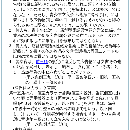
告物
(公衆に頒布されるちらし及びこれに類するものを除
く。以下この項において同じ。)
を掲出し、又は表示しては
ならない。
ただし、青少年立入禁止場所に掲出され、又は
表示される広告物
(青少年の目に触れるおそれがないと認め
られるものに限る。)
については、この限りでない。
2
何人も、青少年に対し、店舗型電話異性紹介営業に係る営
業所の名称等に係る広告物
(公衆に頒布されるちらし及びこ
れに類するものに限る。)
を頒布してはならない。
3
何人も、店舗型電話異性紹介営業に係る営業所の名称等を
記載した文書その他の物品を公衆電話機の周囲二メートル
以内の場所に置いてはならない。
4
警察官は、
前三項
の規定に違反して広告物又は文書その他
の物品を掲出し、表示し、頒布し、又は置いている者に対
し、当該行為の中止を命ずることができる。
(平八条例三九・追加、平一四条例四八・旧第十五条
の七繰上・一部改正)
(深夜個室カラオケ営業)
第十五条の六
個室カラオケ営業
(個室を設け、当該個室にお
いて客に専用機器により再生される伴奏音楽に合わせて歌
唱を行わせる営業をいう。以下同じ。)
を営む者は、深夜
(午後十一時から翌日の日の出の時までをいう。以下同
じ。)
において、保護者が同伴する場合を除き、その営業場
所に青少年を客として立ち入らせてはならない。
(平一八条例八五・追加)
(古物商等)