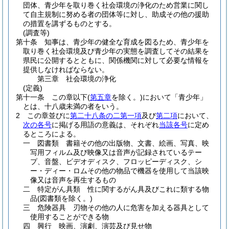
団体、青少年を取り巻く社会環境の浄化のため営業に関し
て自主規制に努める者の団体等に対し、助成その他の援助
の措置を講ずるものとする。
(調査等)
第十条
知事は、青少年の健全な育成を図るため、青少年を
取り巻く社会環境及び青少年の実態を調査してその結果を
県民に公開するとともに、関係機関に対して必要な情報を
提供しなければならない。
第三章
社会環境の浄化
(定義)
第十一条
この章以下
(
第五章
を除く。)
において「青少年」
とは、十八歳未満の者をいう。
2
この章並びに
第二十八条の二第一項
及び
第二項
において、
次の各号
に掲げる用語の意義は、それぞれ
当該各号
に定め
るところによる。
一
図書類 書籍その他の出版物、文書、絵画、写真、映
写用フィルム及び映像又は音声が記録されているテー
プ、音盤、ビデオディスク、フロッピーディスク、シ
ー・ディー・ロムその他の物品で機器を使用して当該映
像又は音声を再生するもの
二
特定がん具類 性に関するがん具及びこれに類する物
品
(図書類を除く。)
三
危険器具 刃物その他の人に危害を加える器具として
使用することができる物
四
興行 映画、演劇、演芸及び見せ物