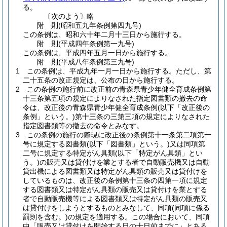
る。
〔次のよう〕略
附
則
(昭和五九年
条例第四九号)
この条例は、昭和六十年二月十三日から施行する。
附
則
(平成四年
条例第一九号)
この条例は、平成四年五月一日から施行する。
附
則
(平成八年
条例第三九号)
1
この条例は、平成九年一月一日から施行する。
ただし、第
二十五条の改正規定は、公布の日から施行する。
2
この条例の施行前に改正前の青森県青少年健全育成条例第
十三条第五項の規定によりなされた指定図書類の撤去の命
令は、改正後の青森県青少年健全育成条例
(以下「改正後の
条例」という。)
第十三条の三第三項の規定によりなされた
指定図書類等の撤去の命令とみなす。
3
この条例の施行の際現に改正後の条例第十一条第二項第一
号に規定する図書類
(以下「図書類」という。)
又は同項第
二号に規定する特定がん具類
(以下「特定がん具類」とい
う。)
の販売又は貸付けを業とする者で自動販売機又は自動
貸出機による図書類又は特定がん具類の販売又は貸付けを
しているものは、改正後の条例第十三条の四第一項に規定
する図書類又は特定がん具類の販売又は貸付けを業とする
者で自動販売機等による図書類又は特定がん具類の販売又
は貸付けをしようとするものとみなして、同項
(同項に係る
罰則を含む。)
の規定を適用する。
この場合において、同項
中「販売又は貸付けを開始する日の十日前までに」とある