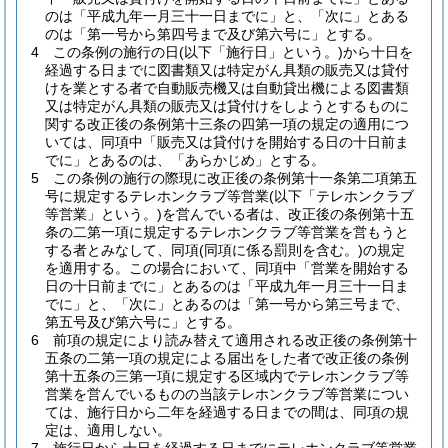
のは「平成九年一月三十一日までに」と、「次に」とある
のは「第一号から第四号まで及び第六号に」とする。
4
この条例の施行の日
(以下「施行日」という。)
から十日を
経過する日までに図書類又は特定がん具類の販売又は貸付
けを業とする者で自動販売機又は自動貸出機による図書類
又は特定がん具類の販売又は貸付けをしようとするものに
関する改正後の条例第十三条の四第一項の規定の適用につ
いては、同項中「販売又は貸付けを開始する日の十日前ま
でに」とあるのは、「あらかじめ」とする。
5
この条例の施行の際現に改正後の条例第十一条第二項第五
号に規定するテレホンクラブ等営業
(以下「テレホンクラブ
等営業」という。)
を営んでいる者は、改正後の条例第十五
条の二第一項に規定するテレホンクラブ等営業を営もうと
する者とみなして、同項
(同項に係る罰則を含む。)
の規定
を適用する。
この場合において、同項中「営業を開始する
日の十日前までに」とあるのは「平成九年一月三十一日ま
でに」と、「次に」とあるのは「第一号から第三号まで、
第五号及び第六号に」とする。
6
前項の規定により読み替えて適用される改正後の条例第十
五条の二第一項の規定による届出をした者で改正後の条例
第十五条の三第一項に規定する区域内でテレホンクラブ等
営業を営んでいるものの当該テレホンクラブ等営業につい
ては、施行日から二年を経過する日までの間は、同項の規
定は、適用しない。