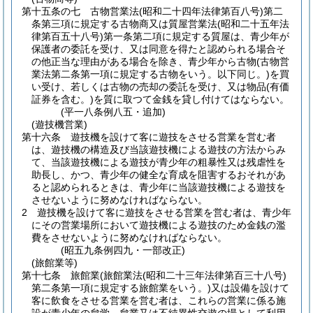
第十五条の七
古物営業法
(昭和二十四年法律第百八号)
第二
条第三項に規定する古物商又は質屋営業法
(昭和二十五年法
律第百五十八号)
第一条第二項に規定する質屋は、青少年が
保護者の委託を受け、又は同意を得たと認められる場合そ
の他正当な理由がある場合を除き、青少年から古物
(古物営
業法第二条第一項に規定する古物をいう。以下同じ。)
を買
い受け、若しくは古物の売却の委託を受け、又は物品
(有価
証券を含む。)
を質に取つて金銭を貸し付けてはならない。
(平一八条例八五・追加)
(遊技機営業)
第十六条
遊技機を設けて客に遊技をさせる営業を営む者
は、遊技機の構造及び当該遊技機による遊技の方法からみ
て、当該遊技機による遊技が青少年の粗暴性又は残虐性を
助長し、かつ、青少年の健全な育成を阻害するおそれがあ
ると認められるときは、青少年に当該遊技機による遊技を
させないように努めなければならない。
2
遊技機を設けて客に遊技をさせる営業を営む者は、青少年
にその営業場所において遊技機による遊技のため金銭の濫
費をさせないように努めなければならない。
(昭五九条例四九・一部改正)
(旅館業等)
第十七条
旅館業
(旅館業法
(昭和二十三年法律第百三十八号)
第二条第一項に規定する旅館業をいう。)
又は設備を設けて
客に飲食をさせる営業を営む者は、これらの営業に係る施