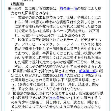
(図書類)
第十三条
次に掲げる図書類は、
前条第一項
の規定により指
定された図書類とみなす。
一
書籍その他の出版物であつて、全裸、半裸若しくはこ
れらに近い状態での卑わいな姿態又は性交若しくはこれ
に類する性行為を被写体とした写真又は描写した絵で規
則で定めるものを掲載するページ
(表紙を含む。以下同
じ。)
が総ページの三分の一以上を占めるもの
二
映像又は音声が記録されているテープ、ビデオディス
ク、フロッピーディスク、シー・ディー・ロムその他の
物品で機器を使用して当該映像又は音声を再生するもの
であつて、全裸、半裸若しくはこれらに近い状態での卑
わいな姿態又は性交若しくはこれに類する性行為を描写
した場面で規則で定めるものが総場面の三分の一以上を
占め、又はその描写の時間が合わせて三分を超えるもの
2
図書類の販売又は貸付けを業とする者は、
前条第一項
の規
定により指定された図書類又は
前項
の規定により指定され
た図書類とみなされる図書類
(以下「指定図書類等」とい
う。)
を青少年に販売し、貸し付け、見せ、読ませ、聞か
せ、又は交換によつて入手させてはならない。
3
図書類の販売又は貸付けを業とする者は、指定図書類等以
外の図書類でその内容が
次の各号
のいずれかに該当するも
のを青少年に販売し、貸し付け、見せ、読ませ、聞かせ、
又は交換によつて入手させないように努めなければならな