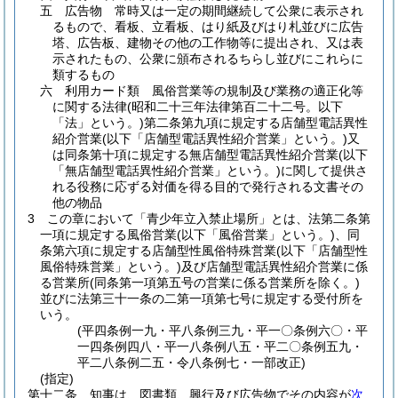
五
広告物 常時又は一定の期間継続して公衆に表示され
るもので、看板、立看板、はり紙及びはり札並びに広告
塔、広告板、建物その他の工作物等に提出され、又は表
示されたもの、公衆に頒布されるちらし並びにこれらに
類するもの
六
利用カード類 風俗営業等の規制及び業務の適正化等
に関する法律
(昭和二十三年法律第百二十二号。以下
「法」という。)
第二条第九項に規定する店舗型電話異性
紹介営業
(以下「店舗型電話異性紹介営業」という。)
又
は同条第十項に規定する無店舗型電話異性紹介営業
(以下
「無店舗型電話異性紹介営業」という。)
に関して提供さ
れる役務に応ずる対価を得る目的で発行される文書その
他の物品
3
この章において「青少年立入禁止場所」とは、法第二条第
一項に規定する風俗営業
(以下「風俗営業」という。)
、同
条第六項に規定する店舗型性風俗特殊営業
(以下「店舗型性
風俗特殊営業」という。)
及び店舗型電話異性紹介営業に係
る営業所
(同条第一項第五号の営業に係る営業所を除く。)
並びに法第三十一条の二第一項第七号に規定する受付所を
いう。
(平四条例一九・平八条例三九・平一〇条例六〇・平
一四条例四八・平一八条例八五・平二〇条例五九・
平二八条例二五・令八条例七・一部改正)
(指定)
第十二条
知事は、図書類、興行及び広告物でその内容が
次