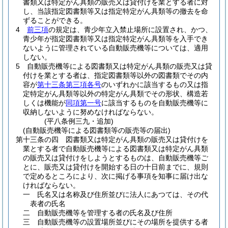
書類又は特定がん具類の販売又は貸付けを業とする者に対
し、当該指定図書類等又は指定特定がん具類等の撤去を命
ずることができる。
4
前三項
の規定は、青少年立入禁止場所に設置され、かつ、
青少年が指定図書類等又は指定特定がん具類等を入手でき
ないように管理されている自動販売機等については、適用
しない。
5
自動販売機等による図書類又は特定がん具類の販売又は貸
付けを業とする者は、指定図書類等以外の図書類でその内
容が
第十三条第三項各号
のいずれかに該当するもの又は指
定特定がん具類等以外の特定がん具類でその形状、構造若
しくは機能が
同項第一号
に該当するものを自動販売機等に
収納しないように努めなければならない。
(平八条例三九・追加)
(自動販売機等による図書類等の販売等の届出)
第十三条の四
図書類又は特定がん具類の販売又は貸付けを
業とする者で自動販売機等による図書類又は特定がん具類
の販売又は貸付けをしようとするものは、自動販売機等ご
とに、販売又は貸付けを開始する日の十日前までに、規則
で定めるところにより、次に掲げる事項を知事に届け出な
ければならない。
一
氏名又は名称及び住所並びに法人にあつては、その代
表者の氏名
二
自動販売機等を管理する者の氏名及び住所
三
自動販売機等の設置場所並びにその場所を提供する者