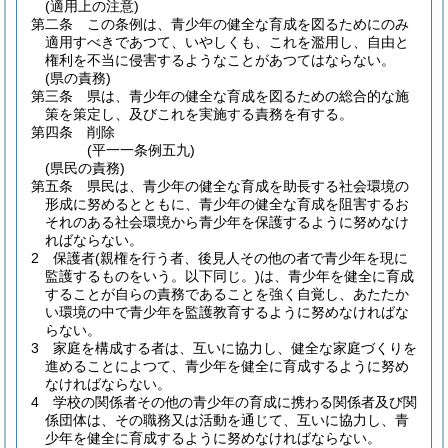
(適用上の注意)
第二条
この条例は、青少年の健全な育成を図るためにのみ
適用すべきであつて、いやしくも、これを濫用し、自由と
権利を不当に侵害するようなことがあつてはならない。
(県の責務)
第三条
県は、青少年の健全な育成を図るための総合的な施
策を策定し、及びこれを実施する責務を有する。
第四条
削除
(平一一条例五九)
(県民の責務)
第五条
県民は、青少年の健全な育成を助長する社会環境の
形成に努めるとともに、青少年の健全な育成を阻害するお
それのある社会環境から青少年を保護するように努めなけ
ればならない。
2
保護者
(親権を行う者、後見人その他の者で青少年を現に
監護するものをいう。以下同じ。)
は、青少年を健全に育成
することが自らの責務であることを強く自覚し、あたたか
い環境の中で青少年を監護教育するように努めなければな
らない。
3
家庭を構成する者は、互いに協力し、健全な家庭づくりを
進めることによつて、青少年を健全に育成するように努め
なければならない。
4
学校の関係者その他の青少年の育成に携わる関係者及び関
係団体は、その職務又は活動を通じて、互いに協力し、青
少年を健全に育成するように努めなければならない。