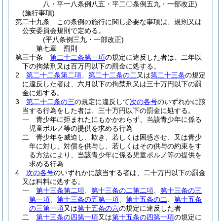
八・平一八条例八五・平二〇条例五九・一部改正)
(施行事項)
第二十九条
この条例の施行に関し必要な事項は、規則又は
公安委員会規則で定める。
(平八条例三九・一部改正)
第七章
罰則
第三十条
第二十二条第一項
の規定に違反した者は、二年以
下の拘禁刑又は百万円以下の罰金に処する。
2
第二十二条第二項
、
第二十二条の二
又は
第二十三条
の規定
に違反した者は、六月以下の拘禁刑又は三十万円以下の罰
金に処する。
3
第二十二条の三
の規定に違反して
次の各号
のいずれかに該
当する行為をした者は、三十万円以下の罰金に処する。
一
青少年に拒まれたにもかかわらず、当該青少年に係る
児童ポルノ等の提供を求める行為
二
青少年を威迫し、欺き、若しくは困惑させ、又は青少
年に対し、対償を供与し、若しくはその供与の約束をす
る方法により、当該青少年に係る児童ポルノ等の提供を
求める行為
4
次の各号
のいずれかに該当する者は、二十万円以下の罰金
又は科料に処する。
一
第十三条第二項
、
第十三条の二第二項
、
第十三条の三
第一項
、
第十三条の五第一項
、
第十五条の二
、
第十五条
の三第一項
又は
第十五条の六
の規定に違反した者
二
第十三条の四第一項
又は
第十五条の四第一項
の規定に