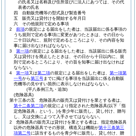
の氏名又は名称及び住所並びに法人にあつては、その代
表者の氏名
四
自動販売機等の型式及び製造番号
五
販売又は貸付けを開始する年月日
六
その他規則で定める事項
2
前項
の規定による届出をした者は、当該届出に係る事項の
うち規則で定める事項に変更があつたときは、その日から
二十日以内に、規則で定めるところにより、その内容を知
事に届け出なければならない。
3
第一項
の規定による届出をした者は、当該届出に係る販売
又は貸付けを廃止したときは、その日から十日以内に、規
則で定めるところにより、その旨を知事に届け出なければ
ならない。
4
第一項
又は
第二項
の規定による届出をした者は、
第一項第
一号
から
第三号
までに掲げる事項を当該届出に係る自動販
売機等の見やすい箇所に表示しなければならない。
(平八条例三九・追加)
(危険器具)
第十三条の五
危険器具の販売又は貸付けを業とする者は、
第十二条第二項
の規定により指定された危険器具
(以下「指
定危険器具」という。)
を青少年に販売し、貸し付け、贈与
し、又は交換によつて入手させてはならない。
2
危険器具の販売又は貸付けを業とする者は、指定危険器具
以外の危険器具でその形状、構造又は機能が
第十三条第三
項第二号
に該当するものを青少年に販売し、貸し付け、贈