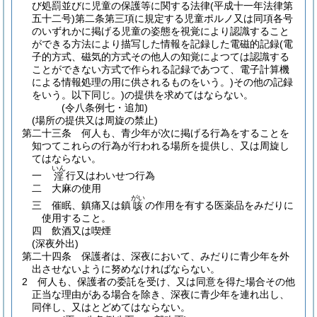
び処罰並びに児童の保護等に関する法律
(平成十一年法律第
五十二号)
第二条第三項に規定する児童ポルノ又は同項各号
のいずれかに掲げる児童の姿態を視覚により認識すること
ができる方法により描写した情報を記録した電磁的記録
(電
子的方式、磁気的方式その他人の知覚によつては認識する
ことができない方式で作られる記録であつて、電子計算機
による情報処理の用に供されるものをいう。)
その他の記録
をいう。以下同じ。)
の提供を求めてはならない。
(令八条例七・追加)
(場所の提供又は周旋の禁止)
第二十三条
何人も、青少年が次に掲げる行為をすることを
知つてこれらの行為が行われる場所を提供し、又は周旋し
てはならない。
いん
一
行又はわいせつ行為
淫
二
大麻の使用
がい
三
催眠、鎮痛又は鎮
の作用を有する医薬品をみだりに
咳
使用すること。
四
飲酒又は喫煙
(深夜外出)
第二十四条
保護者は、深夜において、みだりに青少年を外
出させないように努めなければならない。
2
何人も、保護者の委託を受け、又は同意を得た場合その他
正当な理由がある場合を除き、深夜に青少年を連れ出し、
同伴し、又はとどめてはならない。