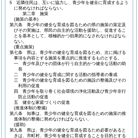
5
近隣住民は、互いに協力し、青少年を健全に育成するよう
に努めなければならない。
第二章
施策
(施策の基本)
第六条
青少年の健全な育成を図るための県の施策の策定及
びその実施は、県民の自主的な活動を援助し、促進するこ
とを基本として、積極的かつ効果的になされなければなら
ない。
(重点施策)
第七条
県は、青少年の健全な育成を図るため、次に掲げる
事項を内容とする施策を重点的に推進するものとする。
一
青少年及びその団体が行う自主的かつ健全な活動の助
長
二
青少年の健全な育成に関する活動の指導者の養成
三
青少年の健全な育成を図るための施設の整備及びその
利用の促進
四
青少年を取り巻く社会環境の浄化活動及び青少年非行
防止活動の促進
五
健全な家庭づくりの促進
(推進体制の整備)
第八条
知事は、青少年の健全な育成を図るための施策の推
進体制の整備に努めなければならない。
(援助)
第九条
県は、青少年の健全な育成を図るため必要があると
きは、市町村、青少年を健全に育成することを目的とする