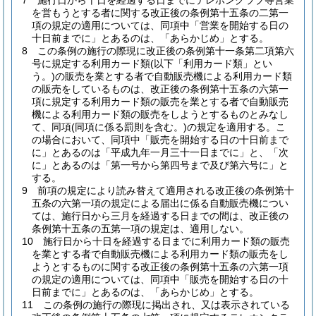
7
施行日から十日を経過する日までにテレホンクラブ等営業
を営もうとする者に関する改正後の条例第十五条の二第一
項の規定の適用については、同項中「営業を開始する日の
十日前までに」とあるのは、「あらかじめ」とする。
8
この条例の施行の際現に改正後の条例第十一条第二項第六
号に規定する利用カード類
(以下「利用カード類」とい
う。)
の販売を業とする者で自動販売機による利用カード類
の販売をしているものは、改正後の条例第十五条の六第一
項に規定する利用カード類の販売を業とする者で自動販売
機による利用カード類の販売をしようとするものとみなし
て、同項
(同項に係る罰則を含む。)
の規定を適用する。
こ
の場合において、同項中「販売を開始する日の十日前まで
に」とあるのは「平成九年一月三十一日までに」と、「次
に」とあるのは「第一号から第四号まで及び第六号に」と
する。
9
前項の規定により読み替えて適用される改正後の条例第十
五条の六第一項の規定による届出に係る自動販売機につい
ては、施行日から三月を経過する日までの間は、改正後の
条例第十五条の五第一項の規定は、適用しない。
10
施行日から十日を経過する日までに利用カード類の販売
を業とする者で自動販売機による利用カード類の販売をし
ようとするものに関する改正後の条例第十五条の六第一項
の規定の適用については、同項中「販売を開始する日の十
日前までに」とあるのは、「あらかじめ」とする。
11
この条例の施行の際現に掲出され、又は表示されている