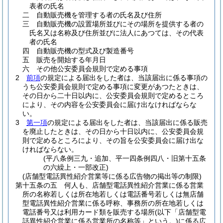
表者の氏名
二
自動販売機を管理する者の氏名及び住所
三
自動販売機の設置場所並びにその場所を提供する者の
氏名又は名称及び住所並びに法人にあつては、その代表
者の氏名
四
自動販売機の型式及び製造番号
五
販売を開始する年月日
六
その他公安委員会規則で定める事項
2
前項
の規定による届出をした者は、当該届出に係る事項の
うち公安委員会規則で定める事項に変更があつたときは、
その日から二十日以内に、公安委員会規則で定めるところ
により、その内容を公安委員会に届け出なければならな
い。
3
第一項
の規定による届出をした者は、当該届出に係る販売
を廃止したときは、その日から十日以内に、公安委員会規
則で定めるところにより、その旨を公安委員会に届け出な
ければならない。
(平八条例三九・追加、平一四条例四八・旧第十五条
の六繰上・一部改正)
(店舗型電話異性紹介営業等に係る広告物の掲出等の制限)
第十五条の五
何人も、店舗型電話異性紹介営業に係る営業
所の名称若しくは所在地若しくは電話番号若しくは無店舗
型電話異性紹介営業に係る呼称、事務所の所在地若しくは
電話番号又は利用カード類を販売する場所
(以下「店舗型電
話異性紹介営業に係る営業所の名称等」という。)
に係る広