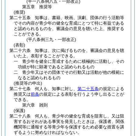
(平一八条例八五・一部改正)
第五章
推奨等
(推奨)
第二十五条
知事は、書籍、映画、演劇、団体の行う活動等
でその内容が青少年の健全な育成にとつて特に有益である
と認められるものを、審議会の意見を聴いた上、推奨する
ことができる。
(平八条例三九・一部改正)
(表彰)
第二十六条
知事は、次に掲げるものを、審議会の意見を聴
いた上、表彰することができる。
一
青少年を健全に育成するために積極的に活動し、その
功績が特に顕著であると認められるもの
二
青少年又はその団体でその行動又は活動が他の模範に
なると認められるもの
(推奨等の申出)
第二十七条
何人も、知事に対し、
第二十五条
の規定による
推奨又は
前条
の規定による表彰を行うよう申し出ることが
できる。
第六章
雑則
(保護)
第二十八条
何人も、青少年の健全な育成を阻害し、又は阻
害するおそれがある事実を発見したときは、保護者、関係
機関等に通報する等青少年を保護するため必要な措置を講
ずるように努めなければならない。