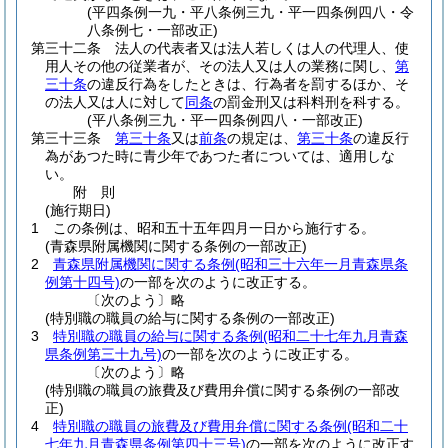
(平四条例一九・平八条例三九・平一四条例四八・令
八条例七・一部改正)
第三十二条
法人の代表者又は法人若しくは人の代理人、使
用人その他の従業者が、その法人又は人の業務に関し、
第
三十条
の違反行為をしたときは、行為者を罰するほか、そ
の法人又は人に対して
同条
の罰金刑又は科料刑を科する。
(平八条例三九・平一四条例四八・一部改正)
第三十三条
第三十条
又は
前条
の規定は、
第三十条
の違反行
為があつた時に青少年であつた者については、適用しな
い。
附
則
(施行期日)
1
この条例は、昭和五十五年四月一日から施行する。
(青森県附属機関に関する条例の一部改正)
2
青森県附属機関に関する条例
(昭和三十六年一月青森県条
例第十四号)
の一部を次のように改正する。
〔次のよう〕略
(特別職の職員の給与に関する条例の一部改正)
3
特別職の職員の給与に関する条例
(昭和二十七年九月青森
県条例第三十九号)
の一部を次のように改正する。
〔次のよう〕略
(特別職の職員の旅費及び費用弁償に関する条例の一部改
正)
4
特別職の職員の旅費及び費用弁償に関する条例
(昭和二十
七年九月青森県条例第四十三号)
の一部を次のように改正す