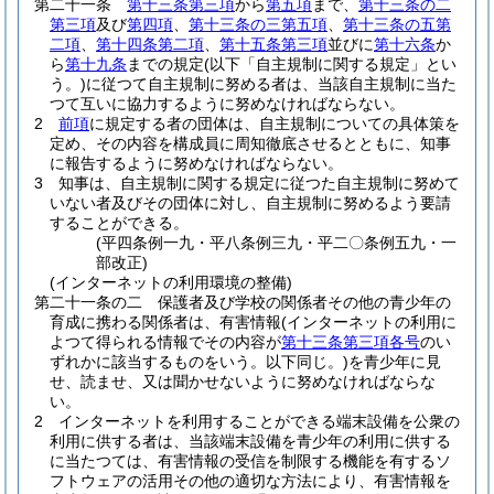
第二十一条
第十三条第三項
から
第五項
まで、
第十三条の二
第三項
及び
第四項
、
第十三条の三第五項
、
第十三条の五第
二項
、
第十四条第二項
、
第十五条第三項
並びに
第十六条
か
ら
第十九条
までの規定
(以下「自主規制に関する規定」とい
う。)
に従つて自主規制に努める者は、当該自主規制に当た
つて互いに協力するように努めなければならない。
2
前項
に規定する者の団体は、自主規制についての具体策を
定め、その内容を構成員に周知徹底させるとともに、知事
に報告するように努めなければならない。
3
知事は、自主規制に関する規定に従つた自主規制に努めて
いない者及びその団体に対し、自主規制に努めるよう要請
することができる。
(平四条例一九・平八条例三九・平二〇条例五九・一
部改正)
(インターネットの利用環境の整備)
第二十一条の二
保護者及び学校の関係者その他の青少年の
育成に携わる関係者は、有害情報
(インターネットの利用に
よつて得られる情報でその内容が
第十三条第三項各号
のい
ずれかに該当するものをいう。以下同じ。)
を青少年に見
せ、読ませ、又は聞かせないように努めなければならな
い。
2
インターネットを利用することができる端末設備を公衆の
利用に供する者は、当該端末設備を青少年の利用に供する
に当たつては、有害情報の受信を制限する機能を有するソ
フトウェアの活用その他の適切な方法により、有害情報を