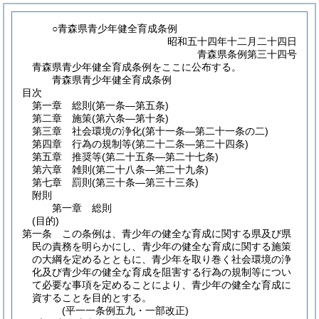
○青森県青少年健全育成条例
昭和五十四年十二月二十四日
青森県条例第三十四号
青森県青少年健全育成条例をここに公布する。
青森県青少年健全育成条例
目次
第一章
総則
(第一条―第五条)
第二章
施策
(第六条―第十条)
第三章
社会環境の浄化
(第十一条―第二十一条の二)
第四章
行為の規制等
(第二十二条―第二十四条)
第五章
推奨等
(第二十五条―第二十七条)
第六章
雑則
(第二十八条―第二十九条)
第七章
罰則
(第三十条―第三十三条)
附則
第一章
総則
(目的)
第一条
この条例は、青少年の健全な育成に関する県及び県
民の責務を明らかにし、青少年の健全な育成に関する施策
の大綱を定めるとともに、青少年を取り巻く社会環境の浄
化及び青少年の健全な育成を阻害する行為の規制等につい
て必要な事項を定めることにより、青少年の健全な育成に
資することを目的とする。
(平一一条例五九・一部改正)