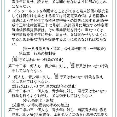
青少年に見せ、読ませ、又は聞かせないように努めなけれ
ばならない。
3
インターネットを利用することができる端末設備の販売若
しくは貸付けを業とする者又は特定電気通信による情報の
流通によって発生する権利侵害等への対処に関する法律
(平
成十三年法律第百三十七号)
第二条第四号に規定する特定電
気通信役務提供者は、その事業活動を行うに当たつては、
有害情報を青少年に見せ、読ませ、又は聞かせないように
するため必要な情報を提供するように努めなければならな
い。
(平一八条例八五・追加、令七条例四四・一部改正)
第四章
行為の規制等
いん
(
行又はわいせつ行為の禁止)
淫
いん
第二十二条
何人も、青少年に対し、
行又はわいせつ行為
淫
をしてはならない。
いん
2
何人も、青少年に対し、
行又はわいせつ行為を教え、
淫
又は見せてはならない。
(淫行又はわいせつ行為の勧誘等の禁止)
第二十二条の二
何人も、青少年に対し、淫行又はわいせつ
行為を行うよう勧誘し、又は強要してはならない。
(令八条例七・追加)
(児童ポルノ等の提供の求めの禁止)
第二十二条の三
何人も、青少年に対し、当該青少年に係る
児童ポルノ等
(児童買春、児童ポルノに係る行為等の規制及